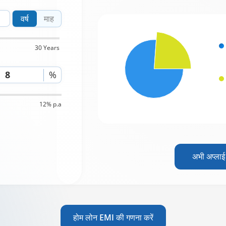
वर्ष
माह
30 Years
%
12% p.a
अभी अप्लाई 
होम लोन EMI की गणना करें