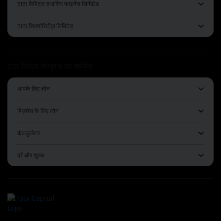
टाटा कैपिटल हाउसिंग फाइनेंस लिमिटेड
टाटा सिक्योरिटीज़ लिमिटेड
टाटा कैपिटल सॉल्यूशंस एंड सर्विसेज़
आपके लिए लोन
बिज़नेस के लिए लोन
कैलकुलेटर
दरें और शुल्क