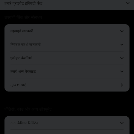
हमारे प्राइवेट इक्विटी फंड
उपयोगी लिंक और संसाधन
महत्वपूर्ण जानकारी
निवेशक संबंधी जानकारी
एकीकृत कंपनियां
हमारी अन्य वेबसाइट
मुख्य शाखाएं
पॉलिसी, कोड और अन्य डॉक्यूमेंट
टाटा कैपिटल लिमिटेड