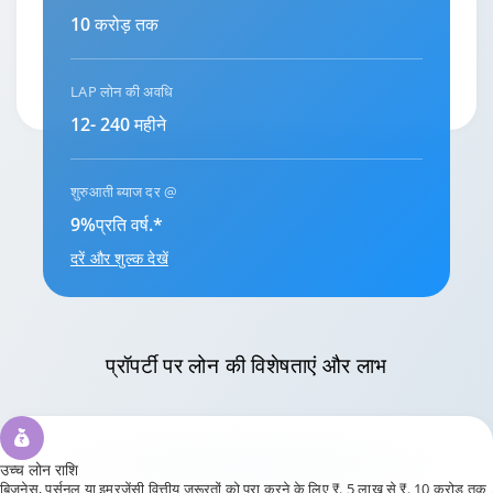
10 करोड़ तक
LAP लोन की अवधि
12- 240 महीने
शुरुआती ब्याज दर @
9
%
प्रति वर्ष.*
दरें और शुल्क देखें
प्रॉपर्टी पर लोन
की विशेषताएं और लाभ
उच्च लोन राशि
बिज़नेस, पर्सनल या इमरजेंसी वित्तीय ज़रूरतों को पूरा करने के लिए ₹. 5 लाख से ₹. 10 करोड़ तक
का लोन पाएं.