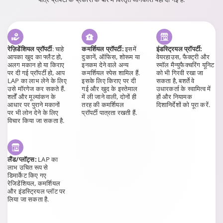
रेज़िडेंशियल प्रॉपर्टी
: चाहे
कमर्शियल प्रॉपर्टी:
इसमें
इंडस्ट्रियल प्रॉपर्टी:
आपका खुद का फ्लैट हो,
दुकानें, ऑफिस, शोरूम या
वेयरहाउस, फैक्ट्री और
अलग मकान हो या किराए
इनकम देने वाले अन्य
स्मॉल मैन्युफैक्चरिंग यूनिट
पर दी गई प्रॉपर्टी हो, आप
कमर्शियल स्पेस शामिल हैं.
को भी गिरवी रखा जा
LAP का लाभ लेने के लिए
इसके लिए किराए पर दी
सकता है, बशर्ते वे
उसे मॉरगेज कर सकते हैं.
गई और खुद के इस्तेमाल
उधारकर्ता के स्वामित्व में
शर्तों और मूल्यांकन के
में ली जाने वाली, दोनों ही
हों और नियामक
आधार पर पुराने मकानों
तरह की कमर्शियल
दिशानिर्देशों को पूरा करें.
पर भी लोन देने के लिए
प्रॉपर्टी पात्रता रखती हैं.
विचार किया जा सकता है.
लैंड/प्लॉट्स:
LAP का
लाभ उचित रूप से
डिमार्केट किए गए
रेजिडेंशियल, कमर्शियल
और इंडस्ट्रियल प्लॉट पर
लिया जा सकता है.
भूमि या प्रॉपर्टी पर लोन लेने की पात्रता के लिए, प्रॉपर्टी के स्वामित्व से जुड़ा किसी प्रकार का