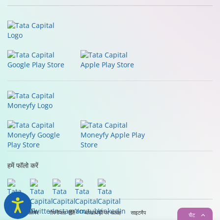
हमें फॉलो करें
लीगल डिसक्लेमर
गोपनीयता नीति
धोखाधड़ी पर सलाह
साइटमैप
चैट