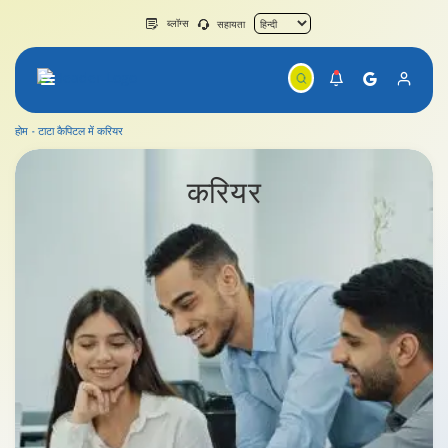
ब्लॉग्स
सहायता
होम
टाटा कैपिटल में करियर
करियर
करियर