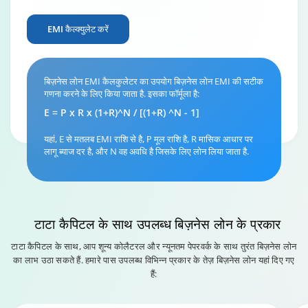
EMI कैल्क्युलेट करें
बिज़नेस लोन EMI कैलकुलेटर का उपयोग बिज़नेस लोन EMI की सटीक
गणना करने के लिए किया जाता है. इसका फॉर्मूला है:
E = P x R x (1+R)^N / [(1+R) ^N - 1]
यहां, E से मतलब EMI राशि से है, P मूल राशि है, R मासिक आधार पर
लागू ब्याज दर है, और N वह अवधि है जिसके लिए लोन लिया जाता है.
टाटा कैपिटल के साथ उपलब्ध बिज़नेस लोन के प्रकार
टाटा कैपिटल के साथ, आप शून्य कोलैटरल और न्यूनतम पेपरवर्क के साथ तुरंत बिज़नेस लोन
का लाभ उठा सकते हैं. हमारे पास उपलब्ध विभिन्न प्रकार के तेज़ बिज़नेस लोन यहां दिए गए
हैं: