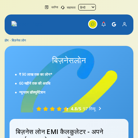
ब्लॉग्स
सहायता
होम
बिज़नेस लोन
बिज़नेस
लोन
₹ 90 लाख तक का लोन*
60 महीने तक की अवधि
न्यूनतम डॉक्यूमेंटेशन
4.8/5
97 रिव्यू
बिज़नेस लोन EMI कैलकुलेटर - अपने