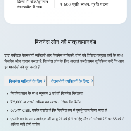
किसी भी चेक/भुगतान
₹ 600 प्रति साधन, प्रति घटना
इंस्ट्रूमेंट में चूक
Changing language may refresh or navigate to another page.
Enable captions/subtitles from player controls when availabl
मैंडेट अस्वीकृति सेवा
₹450
शुल्क
बिजनेस लोन की पात्रता
मानदंड
टाटा कैपिटल वेतनभोगी व्यक्तियों और बिज़नेस मालिकों, दोनों को विशिष्ट पात्रता शर्तों के साथ
बिज़नेस लोन प्रदान करता है. बिज़नेस लोन के लिए अप्लाई करते समय सुनिश्चित करें कि आप
इन मानदंडों को पूरा करते हैं:
बिज़नेस मालिकों के लिए
वेतनभोगी व्यक्तियों के लिए:
नियमित लाभ के साथ न्यूनतम 2 वर्ष की बिज़नेस निरंतरता
₹ 5,000 या उससे अधिक का स्वस्थ मासिक बैंक बैलेंस
675 का CIBIL स्कोर दर्शाता है कि नियमित रूप से पुनर्भुगतान किया जाता है
एप्लीकेशन के समय आवेदक की आयु 21 वर्ष होनी चाहिए और लोन मेच्योरिटी पर 65 वर्ष से
अधिक नहीं होनी चाहिए