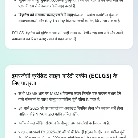
सुविधाजनक पुनर्भुगतान:
स्ट्रक्चर्ड पुनर्भुगतान विकल्प बिज़नेस को कैश फ्लो को
प्रभावी रूप से मैनेज करने में मदद करते हैं.
बिज़नेस को लगातार चलाए रखने में मदद:
फंड का उपयोग कार्यशील पूंजी की
आवश्यकताओं और day-to-day बिज़नेस खर्चों के लिए किया जा सकता है.
ECLGS बिज़नेस को मुश्किल समय में सही समय पर वित्तीय सहायता पाने और अपने
कामकाज को स्थिर बनाए रखने में मदद करता है.
इमरजेंसी
क्रेडिट लाइन गारंटी स्कीम (ECLGS)
के
लिए पात्रता
सभी MSME और गैर-MSME बिज़नेस उद्यम जिनके पास सदस्य उधार देने
वाले संस्थानों के साथ मौजूदा कार्यशील पूंजी सीमा है, पात्र हैं.
31 मार्च 2026 को उधारकर्ता का अकाउंट नियमित होना और बकाया नहीं होना
चाहिए (कोई NPA या 2-3 महीने लंबित नहीं).
स्कीम केवल लेंडिंग संस्थान के मौजूदा उधारकर्ताओं के लिए मान्य है.
पात्र उधारकर्ता FY 2025–26 की चौथी तिमाही (Q4) के दौरान कार्यशील पूंजी
के अधिकतम उपयोग का 20% तक अतिरिक्त क्रेडिट प्राप्त कर सकते हैं, बशर्ते