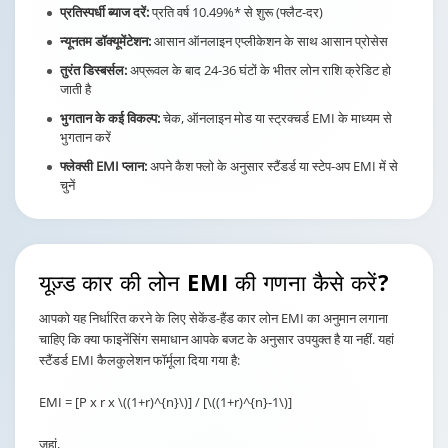
प्रतिस्पर्धी ब्याज दरें:
प्रति वर्ष 10.49%* से शुरू (फ्लैट-दर)
न्यूनतम डॉक्यूमेंटेशन:
आसान ऑनलाइन एप्लीकेशन के साथ आसान प्रोसेस
तुरंत डिस्बर्सल:
अप्रूवल के बाद 24-36 घंटों के भीतर लोन राशि क्रेडिट हो
जाती है
भुगतान के कई विकल्प:
चेक, ऑनलाइन मोड या स्ट्रक्चर्ड EMI के माध्यम से
भुगतान करें
फ्लेक्सी EMI प्लान:
अपने कैश फ्लो के अनुसार स्टैंडर्ड या स्टेप-अप EMI में से
चुनें
यूज़्ड कार की
लोन EMI की गणना कैसे करें?
आपको यह निर्धारित करने के लिए सेकेंड-हैंड कार लोन EMI का अनुमान लगाना
चाहिए कि क्या फाइनेंसिंग समाधान आपके बजट के अनुसार उपयुक्त है या नहीं. यहां
स्टैंडर्ड EMI कैलकुलेशन फॉर्मूला दिया गया है:
EMI = [P x r x \((1+r)^{n}\)] / [\((1+r)^{n}-1\)]
जहां,