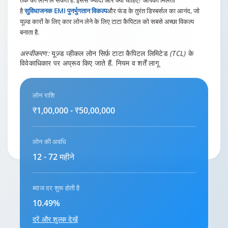
तक का लोन ले सकते हैं. इससे ज्यादा और क्या चाहिए? आपको मिलता
है
सुविधाजनक EMI पुनर्भुगतान विकल्प
और फंड के तुरंत डिस्बर्सल का आनंद, जो
यूज़्ड कारों के लिए कार लोन लेने के लिए टाटा कैपिटल को सबसे अच्छा विकल्प
बनाता है.
अस्वीकरण:
यूज़्ड व्हीकल लोन सिर्फ़ टाटा कैपिटल लिमिटेड (TCL) के
विवेकाधिकार पर अप्रूव किए जाते हैं. नियम व शर्तें लागू
लोन राशि
₹1,00,000 - ₹50,00,000
लोन की अवधि
12 - 72 महीने
ब्याज दर शुरू होती है
10.49%
दरें और शुल्क देखें