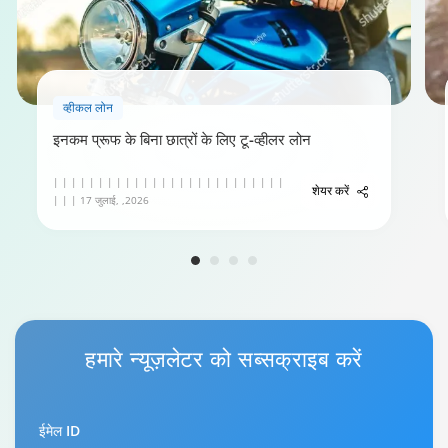
व्हीकल लोन
इनकम प्रूफ के बिना छात्रों के लिए टू-व्हीलर लोन
| | | | | | | | | | | | | | | | | | | | | | | | | |
शेयर करें
| | | 17 जुलाई, ,2026
हमारे
न्यूज़लेटर
को सब्सक्राइब करें
ईमेल ID