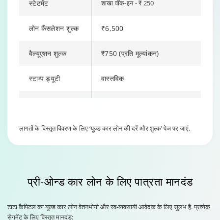
स्टेटमेंट
शाखा वॉक-इन - ₹ 250
लोन कैंसलेशन शुल्क
₹6,500
वैल्यूएशन शुल्क
₹750 (प्रति मूल्यांकन)
स्टाम्प ड्यूटी
वास्तविक
NACH/PDC शुल्क
₹500
Changing language may refresh or navigate to another page
Enable captions/subtitles from player controls when availab
Enable captions/subtitles from player controls when availab
Enable captions/subtitles from player controls when availab
लागतों के विस्तृत विवरण के लिए ‘यूज़्ड कार लोन की दरें और शुल्क’ पेज पर जाएं.
PDD शुल्क
₹450
प्री-ओन्ड कार लोन के लिए पात्रता मानदंड
टाटा कैपिटल का यूज़्ड कार लोन वेतनभोगी और स्व-व्यवसायी आवेदक के लिए सुलभ है. प्रत्येक
सेगमेंट के लिए विस्तृत मानदंड: