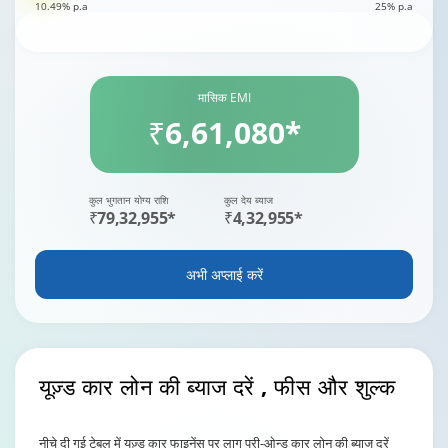
10.49% p.a
25% p.a
मासिक EMI
₹6,61,080*
कुल भुगतान योग्य राशि
कुल देय ब्याज
₹79,32,955*
₹4,32,955*
अभी अप्लाई करें
यूज़्ड कार लोन की ब्याज दरें
, फीस और शुल्क
नीचे दी गई टेबल में यूज़्ड कार फाइनेंस पर लागू प्री-ओन्ड कार लोन की ब्याज दरें