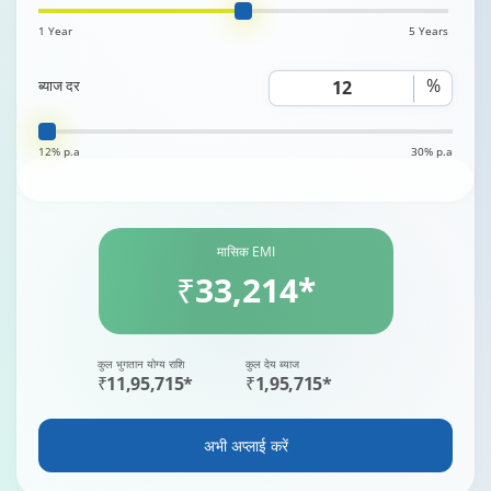
1 Year
5 Years
%
ब्याज दर
12% p.a
30% p.a
मासिक EMI
₹33,214*
कुल भुगतान योग्य राशि
कुल देय ब्याज
₹11,95,715*
₹1,95,715*
अभी अप्लाई करें