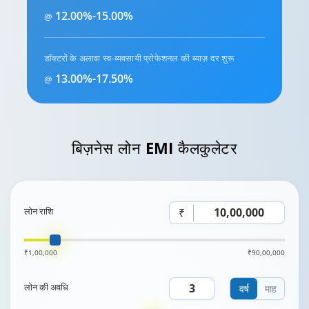
12.00%-15.00%
@
डॉक्टरों के अलावा स्व-व्यवसायी प्रोफेशनल की ब्याज़ दर शुरू
13.00%-17.50%
@
बिज़नेस लोन
EMI कैलकुलेटर
लोन राशि
₹
₹1,00,000
₹90,00,000
लोन की अवधि
वर्ष
माह