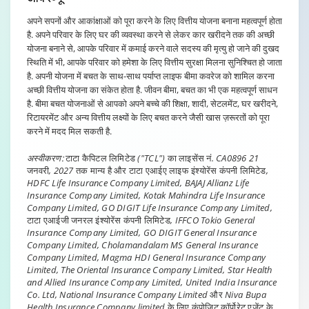
अपने सपनों और आकांक्षाओं को पूरा करने के लिए वित्तीय योजना बनाना महत्वपूर्ण होता
है. अपने परिवार के लिए घर की व्यवस्था करने से लेकर कार खरीदने तक की अच्छी
योजना बनाने से, आपके परिवार में कमाई करने वाले सदस्य की मृत्यु हो जाने की दुखद
स्थिति में भी, आपके परिवार को हमेशा के लिए वित्तीय सुरक्षा मिलना सुनिश्चित हो जाता
है. अपनी योजना में बचत के साथ-साथ पर्याप्त लाइफ बीमा कवरेज को शामिल करना
अच्छी वित्तीय योजना का संकेत होता है. जीवन बीमा, बचत का भी एक महत्वपूर्ण साधन
है. बीमा बचत योजनाओं से आपको अपने बच्चे की शिक्षा, शादी, सेटलमेंट, घर खरीदने,
रिटायरमेंट और अन्य वित्तीय लक्ष्यों के लिए बचत करने जैसी खास ज़रूरतों को पूरा
करने में मदद मिल सकती है.
अस्वीकरण:
टाटा कैपिटल लिमिटेड ("TCL") का लाइसेंस नं. CA0896 21
जनवरी, 2027 तक मान्य है और टाटा एआईए लाइफ इंश्योरेंस कंपनी लिमिटेड,
HDFC Life Insurance Company Limited, BAJAJ Allianz Life
Insurance Company Limited, Kotak Mahindra Life Insurance
Company Limited, GO DIGIT Life Insurance Company Limited,
टाटा एआईजी जनरल इंश्योरेंस कंपनी लिमिटेड, IFFCO Tokio General
Insurance Company Limited, GO DIGIT General Insurance
Company Limited, Cholamandalam MS General Insurance
Company Limited, Magma HDI General Insurance Company
Limited, The Oriental Insurance Company Limited, Star Health
and Allied Insurance Company Limited, United India Insurance
Co. Ltd, National Insurance Company Limited और Niva Bupa
Health Insurance Company limited के लिए कंपोजिट कॉर्पोरेट एजेंट के