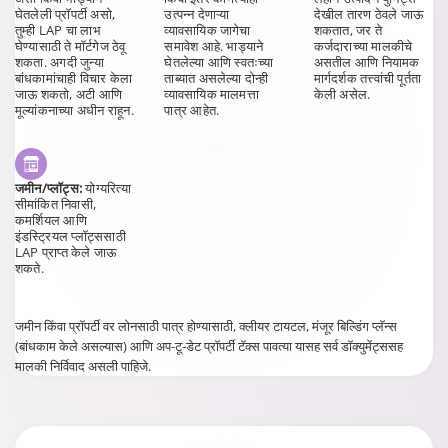
घेतलेली प्रॉपर्टी असो,
उत्पन्न देणाऱ्या
देखील तारण ठेवले जाऊ
तुम्ही LAP चा लाभ
व्यावसायिक जागेचा
शकतात, जर ते
घेण्यासाठी ते मॉर्टगेज ठेवू
समावेश आहे. भाड्याने
कर्जदाराच्या मालकीचे
शकता. अगदी जुन्या
घेतलेल्या आणि स्वतःच्या
असतील आणि नियामक
बांधकामांचाही विचार केला
ताब्यात असलेल्या दोन्ही
मार्गदर्शक तत्त्वांची पूर्तता
जाऊ शकतो, अटी आणि
व्यावसायिक मालमत्ता
केली असेल.
मूल्यांकनाच्या अधीन राहून.
पात्र आहेत.
जमीन/प्लॉट्स:
योग्यरित्या
सीमांकित निवासी,
कमर्शियल आणि
इंडस्ट्रियल प्लॉट्ससाठी
LAP प्राप्त केले जाऊ
शकते.
जमीन किंवा प्रॉपर्टी वर लोनसाठी पात्र होण्यासाठी, क्लीयर टायटल, मंजूर बिल्डिंग प्लॅन्स
(बांधकाम केले असल्यास) आणि अप-टू-डेट प्रॉपर्टी टॅक्स पावत्या यासह सर्व डॉक्युमेंट्ससह
मालकी निर्विवाद असली पाहिजे.