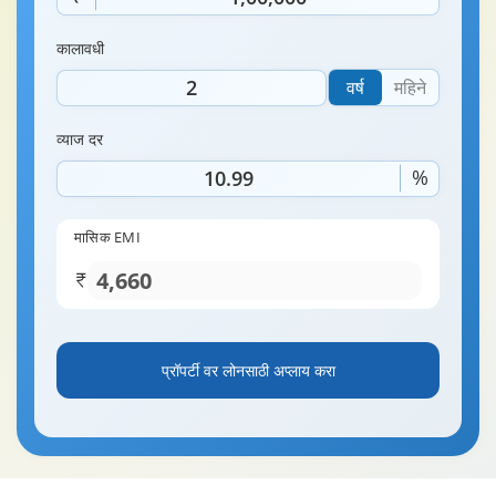
कालावधी
वर्ष
महिने
व्याज दर
%
मासिक EMI
प्रॉपर्टी वर लोनसाठी अप्लाय करा