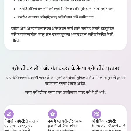
पायरी 2:
या पेजवरील "आत्ताच अप्लाय करा" बटनावर क्लिक करा.
पायरी 3:
ॲप्लिकेशन फॉर्ममध्ये तुमचे वैयक्तिक आणि प्रॉपर्टी तपशील प्रदान करा.
पायरी 4:
आवश्यक डॉक्युमेंट्ससह ॲप्लिकेशन फॉर्म सबमिट करा.
एवढेच आहे! आम्ही यशस्वीरित्या ॲप्लिकेशन फॉर्म आणि सबमिट केलेले डॉक्युमेंट्स
व्हेरिफाय केल्यानंतर, मंजूर लोन रक्कम तुमच्या अकाउंटमध्ये त्वरित वितरित केली
जाईल.
प्रॉपर्टी वर लोन
अंतर्गत कव्हर केलेल्या प्रॉपर्टीचे प्रकार
टाटा कॅपिटलमध्ये, आम्ही समजतो की प्रत्येक प्रॉपर्टी युनिक आहे आणि त्याचप्रमाणे तुमच्या
फंडिंगच्या गरजा देखील आहेत.
पात्र प्रॉपर्टीच्या प्रकारांवर तपशीलवार नजर येथे दिली आहे:
निवासी प्रॉपर्टी
: ते स्वतःचे
कमर्शियल प्रॉपर्टी:
यामध्ये
औद्योगिक प्रॉपर्टी:
घर असो, स्वतंत्र घर
दुकाने, ऑफिस, शोरुम
वेअरहाऊस, फॅक्टरी आणि
असो किंवा भाड्याने
किंवा इतर कोणत्याही
लहान उत्पादन युनिट्स