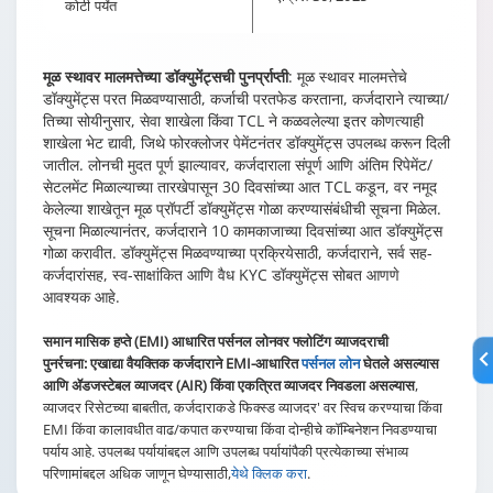
कोटी पर्यंत
मूळ स्थावर मालमत्तेच्या डॉक्युमेंट्सची पुनर्प्राप्ती
: मूळ स्थावर मालमत्तेचे
डॉक्युमेंट्स परत मिळवण्यासाठी, कर्जाची परतफेड करताना, कर्जदाराने त्याच्या/
तिच्या सोयीनुसार, सेवा शाखेला किंवा TCL ने कळवलेल्या इतर कोणत्याही
शाखेला भेट द्यावी, जिथे फोरक्लोजर पेमेंटनंतर डॉक्युमेंट्स उपलब्ध करून दिली
जातील. लोनची मुदत पूर्ण झाल्यावर, कर्जदाराला संपूर्ण आणि अंतिम रिपेमेंट/
सेटलमेंट मिळाल्याच्या तारखेपासून 30 दिवसांच्या आत TCL कडून, वर नमूद
केलेल्या शाखेतून मूळ प्रॉपर्टी डॉक्युमेंट्स गोळा करण्यासंबंधीची सूचना मिळेल.
सूचना मिळाल्यानंतर, कर्जदाराने 10 कामकाजाच्या दिवसांच्या आत डॉक्युमेंट्स
गोळा करावीत. डॉक्युमेंट्स मिळवण्याच्या प्रक्रियेसाठी, कर्जदाराने, सर्व सह-
कर्जदारांसह, स्व-साक्षांकित आणि वैध KYC डॉक्युमेंट्स सोबत आणणे
आवश्यक आहे.
समान मासिक हप्ते (EMI) आधारित पर्सनल लोनवर फ्लोटिंग व्याजदराची
पुनर्रचना
: एखाद्या वैयक्तिक कर्जदाराने EMI-आधारित
पर्सनल लोन
घेतले असल्यास
आणि ॲडजस्टेबल व्याजदर (AIR) किंवा एकत्रित व्याजदर निवडला असल्यास
,
व्याजदर रिसेटच्या बाबतीत, कर्जदाराकडे फिक्स्ड व्याजदर' वर स्विच करण्याचा किंवा
EMI किंवा कालावधीत वाढ/कपात करण्याचा किंवा दोन्हीचे कॉम्बिनेशन निवडण्याचा
पर्याय आहे. उपलब्ध पर्यायांबद्दल आणि उपलब्ध पर्यायांपैकी प्रत्येकाच्या संभाव्य
परिणामांबद्दल अधिक जाणून घेण्यासाठी,
येथे क्लिक करा
.