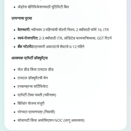
ॲड्रेस व्हेरिफिकेशनसाठी युटिलिटी बिल
उत्पन्नाचा पुरावा
वेतनधारी:
नवीनतम 3 महिन्यांची सॅलरी स्लिप, 2 वर्षांसाठी फॉर्म 16, ITR
स्वयं-रोजगारित:
2-3 वर्षांसाठी ITR, ऑडिटेड फायनान्शियल्स, GST रिटर्न
बँक स्टेटमेंट:
प्रायमरी अकाउंटचे शेवटचे 6-12 महिने
आवश्यक प्रॉपर्टी डॉक्युमेंट्स
सेल डीड किंवा टायटल डीड
टायटल डॉक्युमेंटची चेन
एनकम्ब्रन्स सर्टिफिकेट
प्रॉपर्टी टॅक्स पावती (नवीनतम)
बिल्डिंग योजना मंजुरी
भोगवटा प्रमाणपत्र (निवासी)
सोसायटी किंवा असोसिएशन NOC (लागू असल्यास)