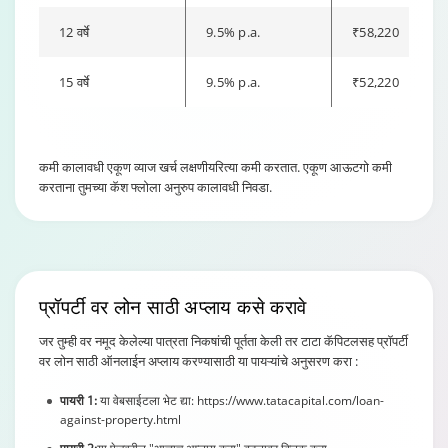
12 वर्षे
9.5% p.a.
₹58,220
15 वर्षे
9.5% p.a.
₹52,220
कमी कालावधी एकूण व्याज खर्च लक्षणीयरित्या कमी करतात. एकूण आऊटगो कमी
करताना तुमच्या कॅश फ्लोला अनुरुप कालावधी निवडा.
प्रॉपर्टी वर लोन
साठी अप्लाय कसे करावे
जर तुम्ही वर नमूद केलेल्या पात्रता निकषांची पूर्तता केली तर टाटा कॅपिटलसह प्रॉपर्टी
वर लोन साठी ऑनलाईन अप्लाय करण्यासाठी या पायऱ्यांचे अनुसरण करा :
पायरी 1:
या वेबसाईटला भेट द्या: https://www.tatacapital.com/loan-
against-property.html