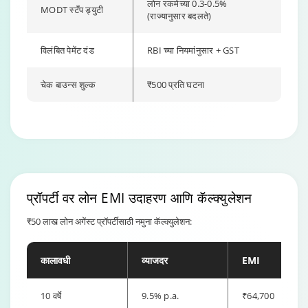
लोन रकमेच्या 0.3-0.5%
MODT स्टँप ड्युटी
(राज्यानुसार बदलते)
विलंबित पेमेंट दंड
RBI च्या नियमांनुसार + GST
चेक बाउन्स शुल्क
₹500 प्रति घटना
Changing language may refresh or navigate to another page.
Enable captions/subtitles from player controls when availabl
Enable captions/subtitles from player controls when availabl
प्रॉपर्टी वर लोन EMI
उदाहरण आणि कॅल्क्युलेशन
₹50 लाख लोन अगेंस्ट प्रॉपर्टीसाठी नमुना कॅल्क्युलेशन:
कालावधी
व्याजदर
EMI
10 वर्षे
9.5% p.a.
₹64,700