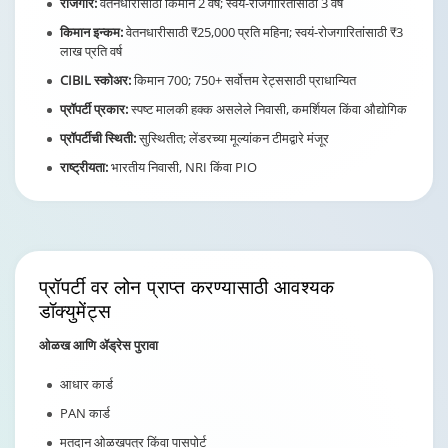
रोजगार:
वेतनधारीसाठी किमान 2 वर्षे; स्वयं-रोजगारितांसाठी 3 वर्षे
किमान इन्कम:
वेतनधारीसाठी ₹25,000 प्रति महिना; स्वयं-रोजगारितांसाठी ₹3
लाख प्रति वर्ष
CIBIL स्कोअर:
किमान 700; 750+ सर्वोत्तम रेट्ससाठी प्राधान्यित
प्रॉपर्टी प्रकार:
स्पष्ट मालकी हक्क असलेले निवासी, कमर्शियल किंवा औद्योगिक
प्रॉपर्टीची स्थिती:
सुस्थितीत; लेंडरच्या मूल्यांकन टीमद्वारे मंजूर
राष्ट्रीयता:
भारतीय निवासी, NRI किंवा PIO
प्रॉपर्टी वर लोन प्राप्त करण्यासाठी
आवश्यक
डॉक्युमेंट्स
ओळख आणि ॲड्रेस पुरावा
आधार कार्ड
PAN कार्ड
मतदान ओळखपत्र किंवा पासपोर्ट