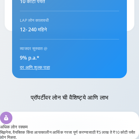
10 कोटी पर्यंत
LAP लोन कालावधी
12- 240 महिने
व्याजदर सुरुवात @
9
%
p.a.*
दर आणि शुल्क पाहा
प्रॉपर्टीवर लोन
ची वैशिष्ट्ये आणि लाभ
अधिक लोन रक्कम
बिझनेस, वैयक्तिक किंवा आपत्कालीन आर्थिक गरजा पूर्ण करण्यासाठी ₹5 लाख ते ₹10 कोटी पर्यंत
लोन मिळवा.