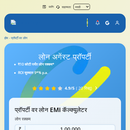
ब्लॉग
सहाय्यता
होम
प्रॉपर्टी वर लोन
लोन अगेंस्ट
प्रॉपर्टी
₹10 कोटी पर्यंत लोन रक्कम*
ROI सुरुवात 9*% p.a.
4.9/5
( 20 रिव्ह्यू)
प्रॉपर्टी वर लोन EMI कॅल्क्युलेटर
लोन रक्कम
₹