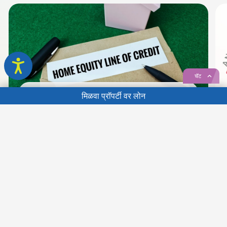
चॅट
मिळवा
प्रॉपर्टी वर लोन
प्रॉपर्टी वर लोन
HELOC चे फायदे आणि तोटे: HELOC मिळवणे ही चांगली
...
| | | | | | | | | | | | | | | | | | | | | | | | | |
शेअर करा
| | | 02 July, ,2026
आमचे
न्यूजलेटर
सबस्क्राईब करा