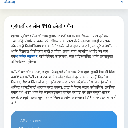
ओव्हरव्ह्यू
प्रॉपर्टी वर लोन
₹10 कोटी पर्यंत
तुमच्या प्रॉपर्टीवरील लोनसह तुमच्या तातडीच्या फायनान्शियल गरजा पूर्ण करा,
240 महिन्यांपर्यंतचा कालावधी ऑफर करा. टाटा कॅपिटलमध्ये, आम्ही वापरावर
कोणत्याही निर्बंधांशिवाय ₹ 10 कोटी* पर्यंत लोन प्रदान करतो, ज्यामुळे ते वैयक्तिक
आणि बिझनेस दोन्ही खर्चासाठी लवचिक उपाय बनते. लाभांचा आनंद घ्या जसे
की
आकर्षक व्याजदर
, दीर्घ रिपेमेंट कालावधी, जलद डिस्बर्समेंट आणि त्रासमुक्त
ॲप्लिकेशन प्रोसेस.
प्रॉपर्टी वर लोन (LAP) हे एक सिक्युअर्ड लोन आहे जिथे तुम्ही तुमची निवासी किंवा
कमर्शियल प्रॉपर्टी तारण ठेवल्यानंतर लेंडर फंड मंजूर करतात. तुम्ही बिझनेस
विस्तार, शिक्षण किंवा लोन एकत्रीकरण यासारख्या उद्देशांसाठी ऑनलाईन लोन
अगेंस्ट प्रॉपर्टीसाठी अप्लाय करू शकता. टाटा कॅपिटल जलद प्रोसेसिंग, लवचिक
कालावधी आणि आकर्षक व्याज रेट्ससह त्वरित प्रॉपर्टी वर लोन मंजुरी ऑफर
करते. त्यामुळे, उच्च-मूल्य फायनान्सिंग ॲक्सेस करण्याचा LAP हा परवडणारा मार्ग
आहे.
LAP लोन रक्कम