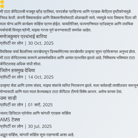
मी टाटा कॅपिटलची मजबूत ब्रँड प्रतिष्ठा, पारदर्शक प्रक्रिया आणि ग्राहक-केंद्रित दृष्टीकोनामुळे
निवड केली. कंपनी विश्वासार्हता आणि विश्वसनीयतेसाठी ओळखली जाते, ज्यामुळे मला विश्वास दिला की
मला योग्य आणि कार्यक्षम सर्व्हिस प्राप्त होईल. याव्यतिरिक्त, फायनान्शियल प्रॉडक्ट्स आणि लवचिक
पर्यायांची विस्तृत श्रेणी, माझ्या गरजा पूर्ण करण्यासाठी समर्पक आहेत.
मनोजकुमार प्रथंभाई बारिया
प्रॉपर्टी वर लोन
| 30 Oct, 2025
वैयक्तिक चर्चा बैठकीच्या तारखेपासून डिस्बर्समेंटच्या तारखेपर्यंत उत्कृष्ट सुपर प्रोफेशनल अनुभव होता.
मी टाटा कॅपिटलच्या कामाने आश्चर्यचकित आणि अत्यंत प्रभावित झालो आहे. निश्चितच भविष्यात टाटा
कॅपिटलसह अधिक संधी शोधा.
जितेन हसमुख देधिया
प्रॉपर्टी वर लोन
| 14 Oct, 2025
उत्कृष्ट सेवा आणि उत्तम संवाद. माझ्या शंकांचे त्वरित निराकरण झाले. मला सर्वकाही तपशीलवार समजून
घेण्यासाठी आणि मला मदत केल्याबद्दल टाटा कॅपिटल टीमचे विशेष आभार. असेच कायम ठेवा.
उमा साडी
प्रॉपर्टी वर लोन
| 01 सप्टें, 2025
जलद डिजिटल प्रोसेस आणि चांगली ग्राहक सर्व्हिस
AMS टेक्स
प्रॉपर्टी वर लोन
| 30 Jul, 2025
अद्भुत सर्व्हिस, चांगली सर्व्हिस सुरू राहण्याची आशा आहे.