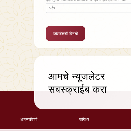
कॉलबॅकची विनंती
आमचे
न्यूजलेटर
सबस्क्राईब करा
आमच्याविषयी
करिअर