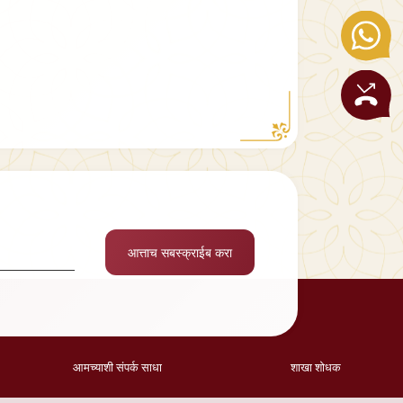
आत्ताच सबस्क्राईब करा
आमच्याशी संपर्क साधा
शाखा शोधक