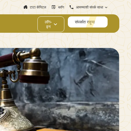
टाटा कॅपिटल
ब्लॉग
आमच्याशी संपर्क साधा
लॉग-
संपर्कात राहूया
इन