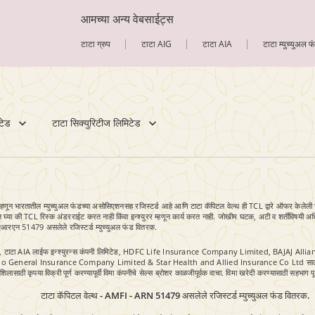
आमच्या अन्य वेबसाईट्स
टाटा ग्रुप
टाटा AIG
टाटा AIA
टाटा म्युच्युअल फ
टेड
टाटा सिक्युरिटीज लिमिटेड
 भारतातील म्युच्युअल फंडच्या असोसिएशनसह रजिस्टर्ड आहे आणि टाटा कॅपिटल वेल्थ ही TCL द्वारे ऑफर केलेली सर्व्हि
ा लक्षात घ्या की TCL रिस्क अंडरराईट करत नाही किंवा इन्श्युरर म्हणून कार्य करत नाही. जोखीम घटक, अटी व शर्तींविषयी अध
- एआरएन 51479 असलेले रजिस्टर्ड म्युच्युअल फंड वितरक.
्यंत वैध, टाटा AIA लाईफ इन्श्युरन्स कंपनी लिमिटेड, HDFC Life Insurance Company Limited, BAJ
o General Insurance Company Limited & Star Health and Allied Insurance Co Ltd साठी एक संयुक्त 
ासाठी कृपया विक्री पूर्ण करण्यापूर्वी विमा कंपनीचे सेल्स ब्रोशर काळजीपूर्वक वाचा. विमा खरेदी करण्यासाठी सहभाग पूर
टाटा कॅपिटल वेल्थ - AMFI - ARN 51479 असलेले रजिस्टर्ड म्युच्युअल फंड वितरक.