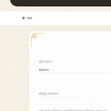
परत
तुम्ही आहात*
Select
मोबाईल क्रमांक*
तुम्ही तुमच्या मीटिंगच्या अपेक्षांविषयी विस्तृत माहिती देऊ शकता का?