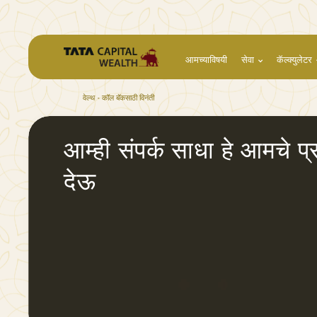
आमच्याविषयी
सेवा
कॅल्क्युलेटर
वेल्थ
कॉल बॅकसाठी विनंती
Wealth Request call back
आम्ही
संपर्क साधा
हे आमचे प्र
देऊ