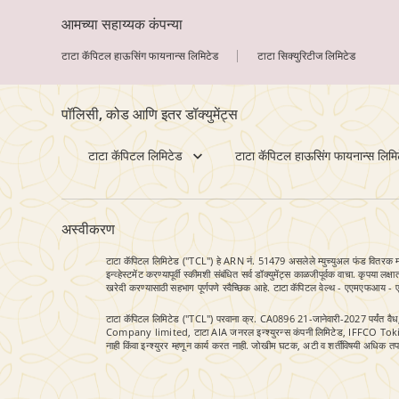
आमच्या सहाय्यक कंपन्या
टाटा कॅपिटल हाऊसिंग फायनान्स लिमिटेड
टाटा सिक्युरिटीज लिमिटेड
पॉलिसी, कोड आणि इतर डॉक्युमेंट्स
टाटा कॅपिटल लिमिटेड
टाटा कॅपिटल हाऊसिंग फायनान्स लिमि
अस्वीकरण
टाटा कॅपिटल लिमिटेड ("TCL") हे ARN नं. 51479 असलेले म्युच्युअल फंड वितरक म्हणून
इन्व्हेस्टमेंट करण्यापूर्वी स्कीमशी संबंधित सर्व डॉक्युमेंट्स काळजीपूर्वक वाचा. कृपय
खरेदी करण्यासाठी सहभाग पूर्णपणे स्वैच्छिक आहे. टाटा कॅपिटल वेल्थ - एएमएफआय 
टाटा कॅपिटल लिमिटेड ("TCL") परवाना क्र. CA0896 21-जानेवारी-2027 पर
Company limited, टाटा AIA जनरल इन्श्युरन्स कंपनी लिमिटेड, IFFCO Toki
नाही किंवा इन्श्युरर म्हणून कार्य करत नाही. जोखीम घटक, अटी व शर्तींविषयी अधिक तपशिल