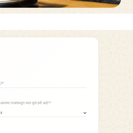
ID*
ा आमच्या तज्ज्ञांकडून मदत कुठे हवी आहे?*
ct