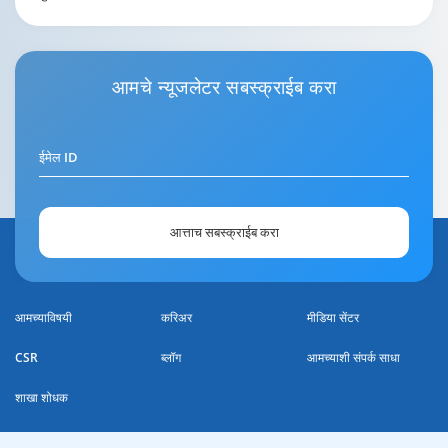
आमचे
न्यूजलेटर
सबस्क्राईब करा
ईमेल ID
आत्ताच सबस्क्राईब करा
आमच्याविषयी
करिअर
मीडिया सेंटर
CSR
ब्लॉग
आमच्याशी संपर्क साधा
शाखा शोधक