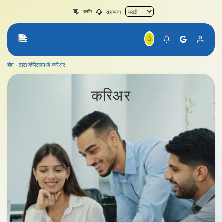
ब्लॉग
सहाय्यता
होम
टाटा कॅपिटलमध्ये करिअर
करिअर
करिअर