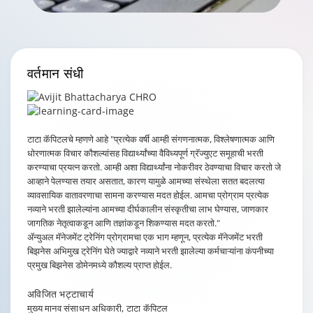
वर्तमान
संधी
टाटा कॅपिटलचे म्हणणे आहे
"प्रत्येक वर्षी आम्ही संगणनात्मक, विश्लेषणात्मक आणि
धोरणात्मक विचार कौशल्यांसह विद्यार्थ्यांच्या वैविध्यपूर्ण ग्रॅज्युएट समूहाची भरती
करण्याचा प्रयत्न करतो. आम्ही अशा विद्यार्थ्यांना नोकरीवर ठेवण्याचा विचार करतो जे
आव्हाने पेलण्यास तयार असतात, कारण यामुळे आमच्या संस्थेला सतत बदलत्या
व्यावसायिक वातावरणाचा सामना करण्यास मदत होईल. आमचा प्रोग्राम प्रत्येक
नव्याने भरती झालेल्यांना आमच्या दीर्घकालीन संस्कृतीचा लाभ घेण्यास, जाणकार
जागतिक नेतृत्वाकडून आणि तज्ञांकडून शिकण्यास मदत करतो."
ॲन्युअल मॅनेजमेंट ट्रेनिंग प्रोग्रामचा एक भाग म्हणून, प्रत्येक मॅनेजमेंट भरती
बिझनेस अभिमुख ट्रेनिंग घेते ज्याद्वारे नव्याने भरती झालेल्या कर्मचाऱ्यांना कंपनीच्या
प्रमुख बिझनेस डोमेनमध्ये कौशल्य प्राप्त होईल.
अविजित भट्टाचार्य
मुख्य मानव संसाधन अधिकारी, टाटा कॅपिटल