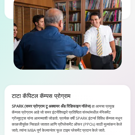
टाटा कॅपिटल
कॅम्पस प्रोग्राम
SPARK (समर प्रोग्राम टू अक्वायर अँड रिडिफाइन नॉलेज)
हा आमचा प्रमुख
कॅम्पस प्रोग्राम आहे जो समर इंटर्नशिपद्वारे प्रतिष्ठित संस्थांमधील मॅनेजमेंट
ग्रॅज्युएट्स यांना आमच्याशी जोडतो. प्रत्येक वर्षी SPARK इंटर्न्स विविध कॅम्पस मधून
काळजीपूर्वक निवडले जातात आणि प्रीप्लेसमेंट ऑफर (PPOs) साठी मूल्यांकन केले
जाते, त्यांना MBA पूर्ण केल्यानंतर फूल टाइम प्लेसमेंट प्रदान केले जाते.