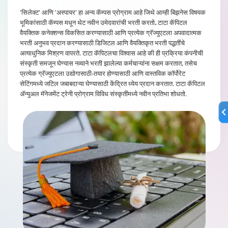
'सिलेक्ट' आणि 'अस्पायर' हा अन्य कॅम्पस प्रोग्राम आहे जिथे आम्ही बिझनेस विषयक
भूमिकांसाठी कॅम्पस मधून थेट नवीन उमेदवारांची भरती करतो
.
टाटा कॅपिटल
वैयक्तिक कनेक्शन्स विकसित करण्यासाठी आणि प्रत्येक ग्रॅज्युएटला अपवादात्मक
भरती अनुभव प्रदान करण्यासाठी डिजिटल आणि वैयक्तिकृत भरती पद्धतींचे
अत्याधुनिक मिश्रण वापरते. टाटा कॅपिटलचा विश्वास आहे की ही प्रक्रिया कंपनीची
संस्कृती समजून घेण्यास नव्याने भरती झालेल्या कर्मचाऱ्यांना सक्षम करतात, तसेच
प्रत्येक ग्रॅज्युएटला उद्योगासाठी-तयार होण्यासाठी आणि वास्तविक कॉर्पोरेट
सेटिंगमध्ये जटिल जबाबदाऱ्या घेण्यासाठी केंद्रित ध्येय प्रदान करतात. टाटा कॅपिटल
ॲन्युअल मॅनेजमेंट ट्रेनी प्रोग्राम विविध संस्कृतींमध्ये नवीन प्रतिभा शोधतो.