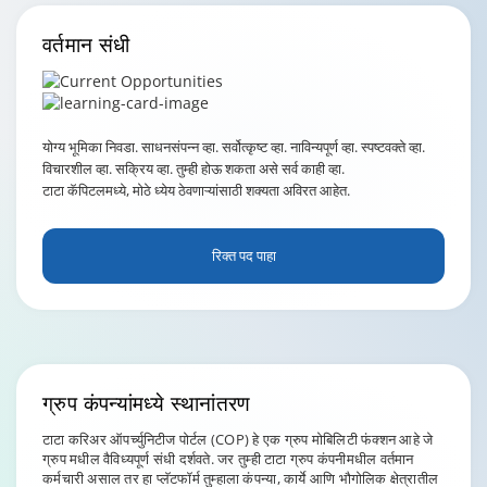
वर्तमान
संधी
योग्य भूमिका निवडा. साधनसंपन्न व्हा. सर्वोत्कृष्ट व्हा. नाविन्यपूर्ण व्हा. स्पष्टवक्ते व्हा.
विचारशील व्हा. सक्रिय व्हा. तुम्ही होऊ शकता असे सर्व काही व्हा.
टाटा कॅपिटलमध्ये, मोठे ध्येय ठेवणाऱ्यांसाठी शक्यता अविरत आहेत.
रिक्त पद पाहा
ग्रुप
कंपन्यांमध्ये स्थानांतरण
टाटा करिअर ऑपर्च्युनिटीज पोर्टल (COP) हे एक ग्रुप मोबिलिटी फंक्शन आहे जे
ग्रुप मधील वैविध्यपूर्ण संधी दर्शवते. जर तुम्ही टाटा ग्रुप कंपनीमधील वर्तमान
कर्मचारी असाल तर हा प्लॅटफॉर्म तुम्हाला कंपन्या, कार्ये आणि भौगोलिक क्षेत्रातील