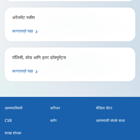
अरेंजमेंट स्कीम
कागदपत्रे पाहा
पॉलिसी, कोड आणि इतर डॉक्युमेंट्स
कागदपत्रे पाहा
आमच्याविषयी
करिअर
मीडिया सेंटर
CSR
ब्लॉग
आमच्याशी संपर्क साधा
शाखा शोधक