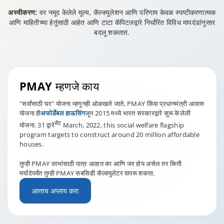
अस्वीकरण:
वर नमूद केलेले मूल्य, कॅल्क्युलेशन आणि परिणाम केवळ स्पष्टीकरणात्मक
आणि माहितीच्या हेतूंसाठी आहेत आणि टाटा कॅपिटलद्वारे निर्धारित विविध मापदंडांनुसार
बदलू शकतात.
PMAY
म्हणजे काय
"सर्वांसाठी घर" योजना म्हणूनही ओळखले जाते, PMAY किंवा प्रधानमंत्री आवास
योजना ही
अफोर्डेबल हाऊसिंग
जून 2015 मध्ये भारत सरकारद्वारे सुरू केलेली
सेंट
योजना. 31 द्वारे
March, 2022, this social welfare flagship
program targets to construct around 20 million affordable
houses.
तुम्ही PMAY लाभांसाठी पात्र आहात का आणि जर होय असेल तर किती
मर्यादेपर्यंत तुम्ही PMAY सबसिडी कॅल्क्युलेटर वापरू शकता.
आत्ताच अप्लाय करा