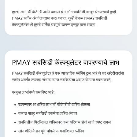
Changing language may refresh or navigate to another page
Enable captions/subtitles from player controls when availab
तुमची लाभार्थी कॅटेगरी आणि कमाल होम लोन सबसिडी जाणून घेण्यासाठी तुम्ही
PMAY स्कीम अंतर्गत प्राप्त करू शकता, तुम्ही केवळ PMAY सबसिडी
कॅल्क्युलेटरमध्ये तुमचे वार्षिक घरगुती उत्पन्न इनपुट करू शकता.
PMAY
सबसिडी कॅल्क्युलेटर
वापरण्याचे लाभ
PMAY सबसिडी कॅल्क्युलेटर हे एक व्यावहारिक प्लॅनिंग टूल आहे जे घर खरेदीदारांना
स्कीम अंतर्गत उपलब्ध संभाव्य व्याज सबसिडीचा अंदाज घेण्यास मदत करते.
प्रमुख लाभांमध्ये समाविष्ट आहे:
उत्पन्नावर आधारित लाभार्थी कॅटेगरीची त्वरित ओळख
कमाल पात्र सबसिडी रकमेचा त्वरित अंदाज
सबसिडीचा प्रिन्सिपल थकितवर कसा परिणाम होतो याची स्पष्ट समज
लोन ॲप्लिकेशन पूर्वी चांगले फायनान्शियल प्लॅनिंग