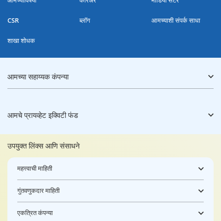
CSR
ब्लॉग
आमच्याशी संपर्क साधा
शाखा शोधक
आमच्या सहाय्यक कंपन्या
आमचे प्रायव्हेट इक्विटी फंड
उपयुक्त लिंक्स आणि संसाधने
महत्त्वाची माहिती
गुंतवणुकदार माहिती
एकत्रित कंपन्या