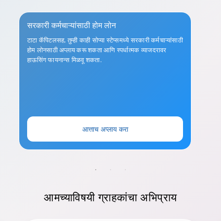
सरकारी कर्मचाऱ्यांसाठी होम लोन
टाटा कॅपिटलसह, तुम्ही काही सोप्या स्टेप्समध्ये सरकारी कर्मचाऱ्यांसाठी
होम लोनसाठी अप्लाय करू शकता आणि स्पर्धात्मक व्याजदरावर
हाऊसिंग फायनान्स मिळवू शकता.
आत्ताच अप्लाय करा
आमच्याविषयी
ग्राहकांचा अभिप्राय