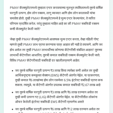
PMAY कॅल्क्युलेटरमध्ये तुम्हाला एन्टर करावयाच्या मूलभूत तपशिलामध्ये तुमचे वार्षिक
घरगुती उत्पन्न, होम लोन रक्कम, लागू व्याजदर आणि होम लोन कालावधी यांचा
समावेश होतो. तुम्ही PMAY कॅल्क्युलेटरमध्ये हे मूल्य एन्टर केल्यानंतर, ते त्वरित
परिणाम प्रदर्शित करेल. परंतु तुम्हाला माहित आहे का की PMAY सबसिडी रक्कम
कशी कॅल्क्युलेट केली जाते?
जेव्हा तुम्ही PMAY कॅल्क्युलेटरमध्ये आवश्यक मूल्य एन्टर करता, तेव्हा पहिली गोष्ट
म्हणजे तुम्ही PMAY लाभ प्राप्त करण्यास पात्र आहात की नाही हे तपासणे. आणि जर
होय असेल तर तुम्ही PMAY लाभार्थीच्या कोणत्या कॅटेगरीशी संबंधित आहात? तुमच्या
लाभार्थी कॅटेगरीवर आधारित, तुमची कमाल सबसिडी रक्कम कॅल्क्युलेट केली जाते.
विविध PMAY कॅटेगरीसाठी सबसिडी दर खालीलप्रमाणे आहेत:
जर तुमचे वार्षिक घरगुती उत्पन्न ₹3 लाख किंवा त्यापेक्षा कमी असेल तर तुम्ही
आर्थिकदृष्ट्या कमकुवत सेक्शन (EWS) कॅटेगरी अंतर्गत येईल. या प्रकरणात,
तुम्ही कमाल ₹6 लाखांच्या होम लोन रकमेवर 6.5% इंटरेस्ट सबसिडी प्राप्त करू
शकता. त्यामुळे, या कॅटेगरी अंतर्गत उपलब्ध कमाल सबसिडी ₹2.67 लाख आहे
जर तुमचे वार्षिक घरगुती उत्पन्न ₹3 लाख आणि ₹6 लाख दरम्यान असेल तर
तुम्ही कमी उत्पन्न गट (LIG) कॅटेगरी अंतर्गत येईल. या कॅटेगरीतील लोकांना
ऑफर केलेली इंटरेस्ट सबसिडी EWS कॅटेगरी प्रमाणेच असते
जर तुमचे वार्षिक घरगुती उत्पन्न ₹6 लाख आणि ₹12 लाख दरम्यान असेल तर