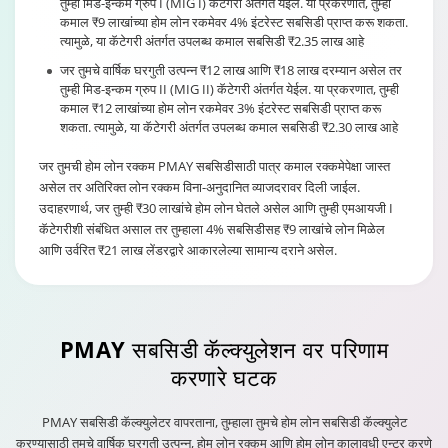
तुम्ही मिड-इन्कम ग्रुप I (MIG I) कॅटेगरी अंतर्गत येईल. या प्रकरणात, तुम्ही
कमाल ₹9 लाखांच्या होम लोन रकमेवर 4% इंटरेस्ट सबसिडी प्राप्त करू शकता.
त्यामुळे, या कॅटेगरी अंतर्गत उपलब्ध कमाल सबसिडी ₹2.35 लाख आहे
जर तुमचे वार्षिक घरगुती उत्पन्न ₹12 लाख आणि ₹18 लाख दरम्यान असेल तर
तुम्ही मिड-इन्कम ग्रुप II (MIG II) कॅटेगरी अंतर्गत येईल. या प्रकरणात, तुम्ही
कमाल ₹12 लाखांच्या होम लोन रकमेवर 3% इंटरेस्ट सबसिडी प्राप्त करू
शकता. त्यामुळे, या कॅटेगरी अंतर्गत उपलब्ध कमाल सबसिडी ₹2.30 लाख आहे
जर तुमची होम लोन रक्कम PMAY सबसिडीसाठी पात्र कमाल रक्कमेपेक्षा जास्त
असेल तर अतिरिक्त लोन रक्कम विना-अनुदानित व्याजदरावर दिली जाईल.
उदाहरणार्थ, जर तुम्ही ₹30 लाखांचे होम लोन घेतले असेल आणि तुम्ही एमआयजी I
कॅटेगरीशी संबंधित असाल तर तुम्हाला 4% सबसिडीसह ₹9 लाखांचे लोन मिळेल
आणि उर्वरित ₹21 लाख लेंडरद्वारे आकारलेल्या सामान्य दराने असेल.
PMAY सबसिडी कॅल्क्युलेशन
वर परिणाम
करणारे घटक
PMAY सबसिडी कॅल्क्युलेटर वापरताना, तुम्हाला तुमचे होम लोन सबसिडी कॅल्क्युलेट
करण्यासाठी तुमचे वार्षिक घरगुती उत्पन्न, होम लोन रक्कम आणि होम लोन कालावधी एन्टर करणे