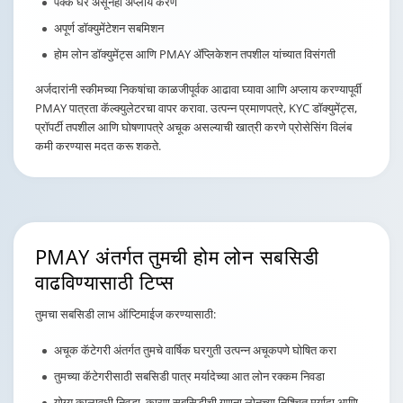
पक्के घर असूनही अप्लाय करणे
अपूर्ण डॉक्युमेंटेशन सबमिशन
होम लोन डॉक्युमेंट्स आणि PMAY ॲप्लिकेशन तपशील यांच्यात विसंगती
अर्जदारांनी स्कीमच्या निकषांचा काळजीपूर्वक आढावा घ्यावा आणि अप्लाय करण्यापूर्वी
PMAY पात्रता कॅल्क्युलेटरचा वापर करावा. उत्पन्न प्रमाणपत्रे, KYC डॉक्युमेंट्स,
प्रॉपर्टी तपशील आणि घोषणापत्रे अचूक असल्याची खात्री करणे प्रोसेसिंग विलंब
कमी करण्यास मदत करू शकते.
PMAY अंतर्गत तुमची होम
लोन सबसिडी
वाढविण्यासाठी टिप्स
तुमचा सबसिडी लाभ ऑप्टिमाईज करण्यासाठी:
अचूक कॅटेगरी अंतर्गत तुमचे वार्षिक घरगुती उत्पन्न अचूकपणे घोषित करा
तुमच्या कॅटेगरीसाठी सबसिडी पात्र मर्यादेच्या आत लोन रक्कम निवडा
योग्य कालावधी निवडा, कारण सबसिडीची गणना लोनच्या निश्चित मर्यादा आणि