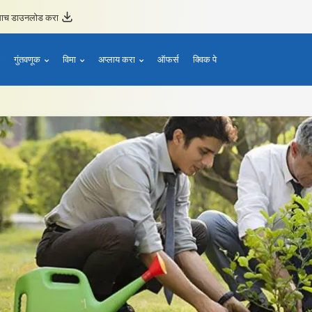
ताच डाउनलोड करा
गुंतवणूक
विमा
अप्लाय करा
ऑफर्स
क्विक पे