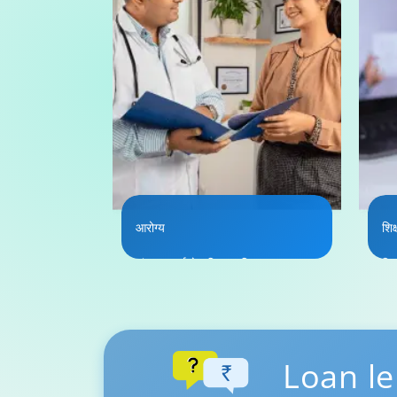
आरोग्य
शिक
अंधत्व, कर्करोग निगा आणि उपचार
शिष
निर्मूलनाचे प्रकल्प
ना
कें
अधिक जाणून घ्या
Loan le