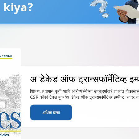
अधिक जाणून घ्या
 kiya?
अ डेकेड ऑफ ट्रान्सफॉर्मेटिव्ह
इम्
शिक्षण, हवामान कृती आणि आरोग्यसेवेच्या उपक्रमांद्वारे शाश्वत विकास
CSR कॉफी टेबल बुक 'अ डेकेड ऑफ ट्रान्सफॉर्मेटिव्ह इम्पॅक्ट' सादर
अधिक वाचा