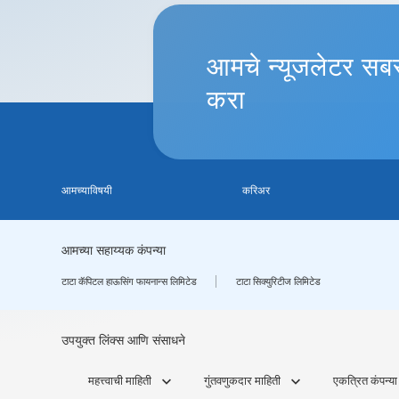
आमचे
न्यूजलेटर
सबस
करा
आमच्याविषयी
करिअर
आमच्या सहाय्यक कंपन्या
टाटा कॅपिटल हाऊसिंग फायनान्स लिमिटेड
टाटा सिक्युरिटीज लिमिटेड
उपयुक्त लिंक्स आणि संसाधने
महत्त्वाची माहिती
गुंतवणुकदार माहिती
एकत्रित कंपन्या