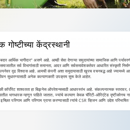
 गोष्टीच्या
केंद्रस्थानी
जबाबदार आर्थिक भागीदार" असणे आहे. आम्ही सेवा देणाऱ्या समुदायांच्या सामाजिक आणि पर्याव
. समाजातील सर्व विभागांसाठी समानता, आदर आणि सर्वसमावेशकतेवर आधारित संस्कृती निर्म
ंकल्पनेवर दृढ विश्वास आहे. आमची कंपनी अशा समुदायासाठी खूपच वचनबद्ध आहे ज्यामध्ये
चे जीवन सुधारण्यासाठी अनेक कल्याणकारी उपक्रम सुरू केले आहेत.
हे की कॉर्पोरेट शाश्वतता हा बिझनेस ऑपरेशन्ससाठी आधारस्तंभ आहे. संकल्पनात्मक स्तराव
ुदायातील भागधारक म्हणून पाहिले जातात, ज्यांचे कल्याण केवळ चॅरिटी-ओरिएंटेड दृष्टीकोनच 
छित परिणाम आणि परिणाम प्राप्त करण्यासाठी त्यांचे CSR व्हिजन आणि उद्देश परिभाषित 