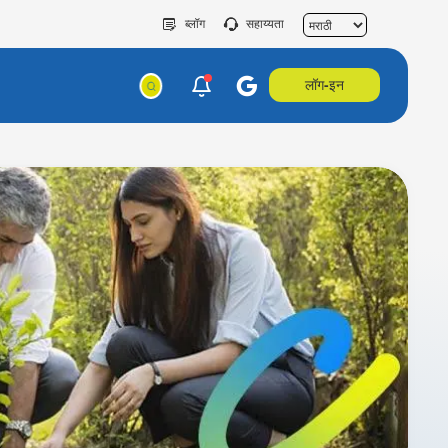
ब्लॉग
सहाय्यता
लॉग-इन