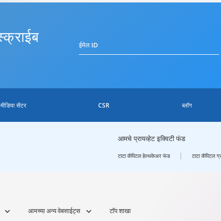
्क्राईब
ईमेल ID
मीडिया सेंटर
CSR
ब्लॉग
आमचे प्रायव्हेट इक्विटी फंड
टाटा कॅपिटल हेल्थकेअर फंड
टाटा कॅपिटल ग्
आमच्या अन्य वेबसाईट्स
टॉप शाखा