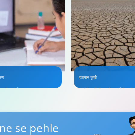
्षण
हवामान कृती
्यवृत्ती, आर्थिक साक्षरता, जबाबदार
जल सिक्युरिटीज आणि ऊर्जा सिक्युरि
गरिकत्व आणि कौशल्य विकासावर लक्ष
स्थापित करण्यावर केंद्रित प्रकल्पांचे
द्रित करणारे उपक्रम.
उद्दीष्ट आवश्यक संसाधनांची उपलब्धत
सुनिश्चित करणे आणि कमी करणे आण
किंवा अनुकूलनाद्वारे समुदाय आणि
अधिक जाणून घ्या
पर्यावरणाची लवचिकता वाढवणे आहे.
ne se pehle