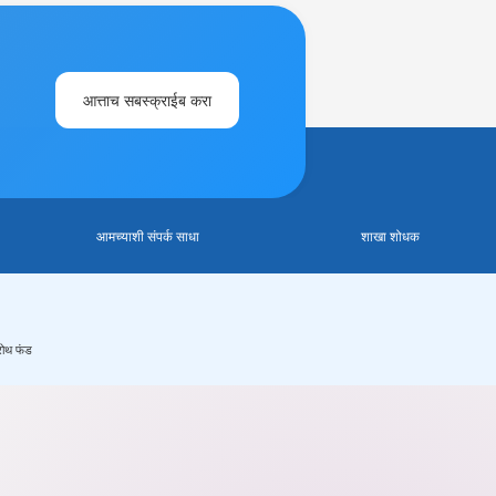
आत्ताच सबस्क्राईब करा
आमच्याशी संपर्क साधा
शाखा शोधक
रोथ फंड