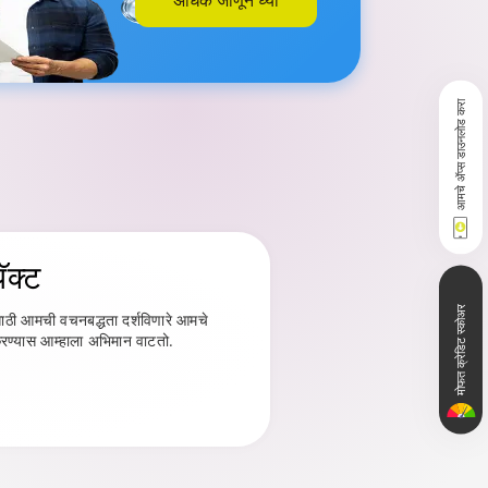
आमचे ॲप्स डाउनलोड करा
पॅक्ट
मोफत क्रेडिट स्कोअर
ासाठी आमची वचनबद्धता दर्शविणारे आमचे
 करण्यास आम्हाला अभिमान वाटतो.