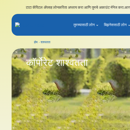
टाटा कॅपिटल ॲपसह लोनकरिता अप्लाय करा आणि तुमचे अकाउंट मॅनेज करा.
आत्
तुमच्यासाठी लोन
बिझनेससाठी लोन
होम
शाश्वतता
कॉर्पोरेट शाश्वतता
कॉर्पोरेट
शाश्वतता