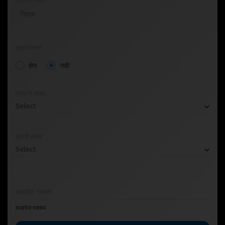
वैद्यकीय स्थिती
निवडा
धुम्रपानकर्ता
होय
नाही
प्रौढांची संख्या
Select
मुलांची संख्या
Select
कव्हरेज रक्कम
कव्हरेज रक्कम