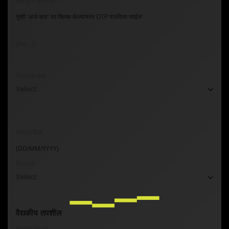
मोबाईल क्रमांक
तुम्ही 'अर्ज करा' वर क्लिक केल्यानंतर OTP पाठविला जाईल'
ईमेल ID
निवासाचे शहर
Select
जन्मतारीख
(DD/MM/YYYY)
विमाकर्ता
Select
वैद्यकीय तपशील