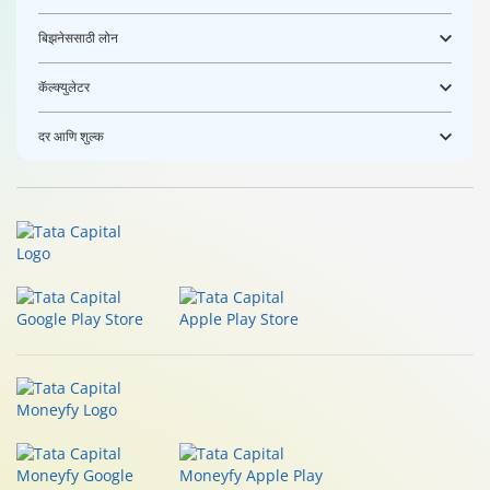
बिझनेससाठी लोन
कॅल्क्युलेटर
दर आणि शुल्क