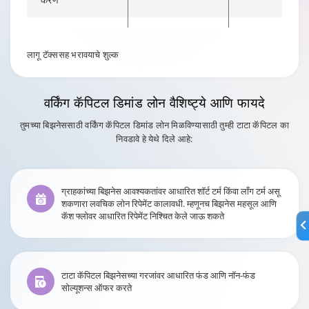
मूल्यांकन शुल्क
वास्तविक नुसार
लागू टॅक्ससह भरावयाचे शुल्क
TSR शुल्क/शीर्षक
वास्तविक नुसार
शोध शुल्क
वर्किंग कॅपिटल डिमांड लोन
वैशिष्ट्ये आणि फायदे
सिक्युरिटी ट्रस्ट
वास्तविक नुसार
तुमच्या बिझनेससाठी वर्किंग कॅपिटल डिमांड लोन मिळविण्यासाठी तुम्ही टाटा कॅपिटल का
शुल्क
निवडावे हे येथे दिले आहे:
ग्राहकांच्या बिझनेस आवश्यकतांवर आधारित शॉर्ट टर्म किंवा लाँग टर्म असू
शकणारा लवचिक लोन रिपेमेंट कालावधी. म्हणूनच बिझनेस महसूल आणि
कॅश फ्लोवर आधारित रिपेमेंट निश्चित केले जाऊ शकते
टाटा कॅपिटल बिझनेसच्या गरजांवर आधारित फंड आणि नॉन-फंड
सोल्यूशन्स ऑफर करते