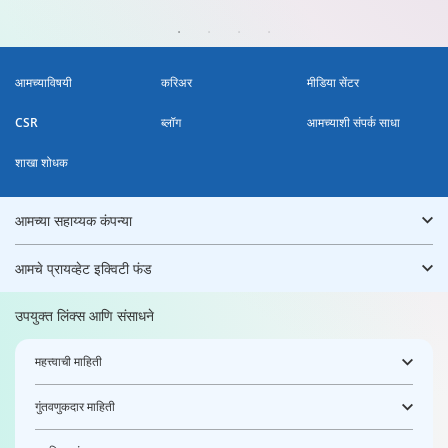
आमच्याविषयी
करिअर
मीडिया सेंटर
CSR
ब्लॉग
आमच्याशी संपर्क साधा
शाखा शोधक
आमच्या सहाय्यक कंपन्या
आमचे प्रायव्हेट इक्विटी फंड
उपयुक्त लिंक्स आणि संसाधने
महत्त्वाची माहिती
गुंतवणुकदार माहिती