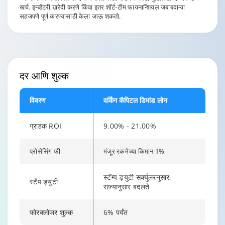
खर्च, इन्व्हेंटरी खरेदी करणे किंवा इतर शॉर्ट-टीम फायनान्शियल जबाबदाऱ्या
सहजपणे पूर्ण करण्यासाठी केला जाऊ शकतो.
दर आणि शुल्क
विवरण
वर्किंग कॅपिटल डिमांड लोन
ग्राहक ROI
9.00% - 21.00%
प्रोसेसिंग फी
मंजूर रकमेच्या किमान 1%
स्टॅम्प ड्युटी सर्क्युलरनुसार,
स्टँप ड्युटी
राज्यानुसार बदलते
फोरक्लोजर शुल्क
6% पर्यंत