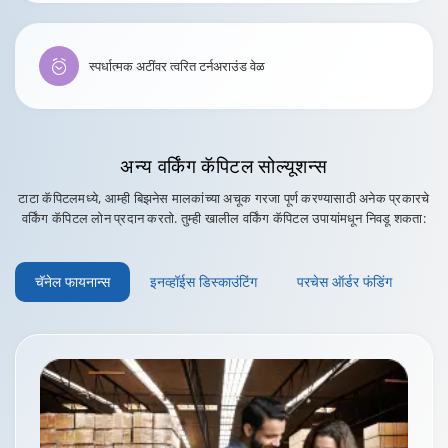
स्पर्धात्मक अटींवर त्वरित टर्नअराउंड वेळ
अन्य
वर्किंग कॅपिटल सोल्यूशन्स
टाटा कॅपिटलमध्ये, आम्ही बिझनेस मालकांच्या अचूक गरजा पूर्ण करण्यासाठी अनेक प्रकारचे
वर्किंग कॅपिटल लोन प्रदान करतो. तुम्ही खालील वर्किंग कॅपिटल उपायांमधून निवडू शकता:
चॅनेल फायनान्स
इनव्हॉईस डिस्काउंटिंग
परचेस ऑर्डर फंडिंग