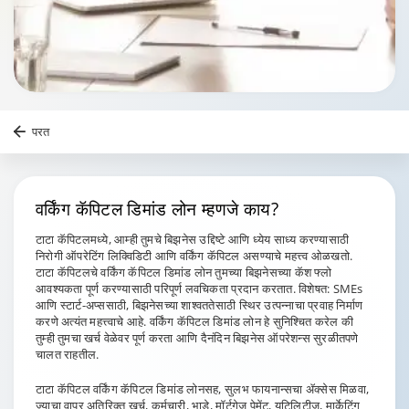
परत
वर्किंग कॅपिटल डिमांड लोन
म्हणजे काय?
टाटा कॅपिटलमध्ये, आम्ही तुमचे बिझनेस उद्दिष्टे आणि ध्येय साध्य करण्यासाठी
निरोगी ऑपरेटिंग लिक्विडिटी आणि वर्किंग कॅपिटल असण्याचे महत्त्व ओळखतो.
टाटा कॅपिटलचे वर्किंग कॅपिटल डिमांड लोन तुमच्या बिझनेसच्या कॅश फ्लो
आवश्यकता पूर्ण करण्यासाठी परिपूर्ण लवचिकता प्रदान करतात. विशेषत: SMEs
आणि स्टार्ट-अप्ससाठी, बिझनेसच्या शाश्वततेसाठी स्थिर उत्पन्नाचा प्रवाह निर्माण
करणे अत्यंत महत्त्वाचे आहे. वर्किंग कॅपिटल डिमांड लोन हे सुनिश्चित करेल की
तुम्ही तुमचा खर्च वेळेवर पूर्ण करता आणि दैनंदिन बिझनेस ऑपरेशन्स सुरळीतपणे
चालत राहतील.
टाटा कॅपिटल वर्किंग कॅपिटल डिमांड लोनसह, सुलभ फायनान्सचा ॲक्सेस मिळवा,
ज्याचा वापर अतिरिक्त खर्च, कर्मचारी, भाडे, मॉर्टगेज पेमेंट, युटिलिटीज, मार्केटिंग