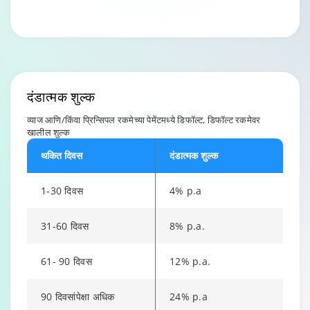
Changing language may refresh or navigate to another page.
Enable captions/subtitles from player controls when availabl
दंडात्मक
शुल्क
व्याज आणि/किंवा प्रिन्सिपल रकमेच्या पेमेंटमध्ये डिफॉल्ट, डिफॉल्ट रकमेवर
खालील शुल्क
थकित दिवस
दंडात्मक शुल्क
1-30 दिवस
4% p.a
31-60 दिवस
8% p.a.
61- 90 दिवस
12% p.a.
90 दिवसांपेक्षा अधिक
24% p.a