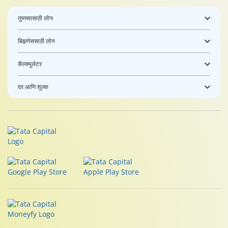
तुमच्यासाठी लोन
बिझनेससाठी लोन
कॅल्क्युलेटर
दर आणि शुल्क