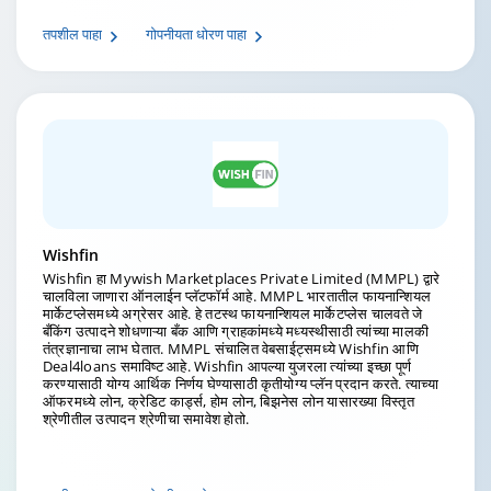
तपशील पाहा
गोपनीयता धोरण पाहा
Wishfin
Wishfin हा Mywish Marketplaces Private Limited (MMPL) द्वारे
चालविला जाणारा ऑनलाईन प्लॅटफॉर्म आहे. MMPL भारतातील फायनान्शियल
मार्केटप्लेसमध्ये अग्रेसर आहे. हे तटस्थ फायनान्शियल मार्केटप्लेस चालवते जे
बँकिंग उत्पादने शोधणाऱ्या बँक आणि ग्राहकांमध्ये मध्यस्थीसाठी त्यांच्या मालकी
तंत्रज्ञानाचा लाभ घेतात. MMPL संचालित वेबसाईट्समध्ये Wishfin आणि
Deal4loans समाविष्ट आहे. Wishfin आपल्या युजरला त्यांच्या इच्छा पूर्ण
करण्यासाठी योग्य आर्थिक निर्णय घेण्यासाठी कृतीयोग्य प्लॅन प्रदान करते. त्याच्या
ऑफरमध्ये लोन, क्रेडिट कार्ड्स, होम लोन, बिझनेस लोन यासारख्या विस्तृत
श्रेणीतील उत्पादन श्रेणीचा समावेश होतो.