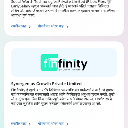
Social Worth Technologies Private Limited (Fibe): Fibe, पूर्वी
EarlySalary म्हणून ओळखले जात होते, हे भारताचे पहिले ग्राहक डिजिटल
लेंडिंग ॲप आहे, जे मध्यम-उत्पन्न विभागातील तरुण, तंत्रज्ञान-जाणकार व्यक्तींच्या
आकांक्षा पूर्ण करते.
तपशील पाहा
गोपनीयता धोरण पाहा
Synergenius Growth Private Limited
Finfinity हे तुमचे वन-स्टॉप डिजिटल फायनान्शियल मार्केटप्लेस आहे, जे तुमच्या
सर्व फायनान्शियल गरजांसाठी अखंड आणि वैयक्तिकृत अनुभव प्रदान करते. तुम्ही
लोन, गुंतवणूक, विमा किंवा नाविन्यपूर्ण बजेट साधने शोधत असाल, Finfinity हे
सर्व एका सुरक्षित आणि यूजर-फ्रेंडली प्लॅटफॉर्म अंतर्गत एकत्र आणते.
तपशील पाहा
गोपनीयता धोरण पाहा