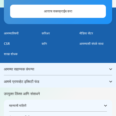
आत्ताच सबस्क्राईब करा
आमच्याविषयी
करिअर
मीडिया सेंटर
CSR
ब्लॉग
आमच्याशी संपर्क साधा
शाखा शोधक
आमच्या सहाय्यक कंपन्या
आमचे प्रायव्हेट इक्विटी फंड
उपयुक्त लिंक्स आणि संसाधने
महत्त्वाची माहिती