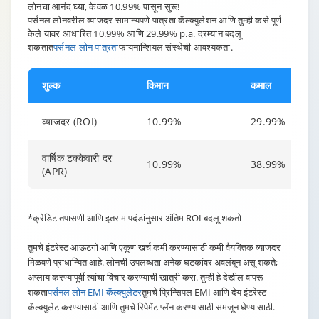
लोनचा आनंद घ्या, केवळ 10.99% पासून सुरू!
पर्सनल लोनवरील व्याजदर सामान्यपणे पात्रता कॅल्क्युलेशन आणि तुम्ही कसे पूर्ण
केले यावर आधारित 10.99% आणि 29.99% p.a. दरम्यान बदलू
शकतात
पर्सनल लोन पात्रता
फायनान्शियल संस्थेची आवश्यकता.
शुल्क
किमान
कमाल
व्याजदर (ROI)
10.99%
29.99%
वार्षिक टक्केवारी दर
10.99%
38.99%
(APR)
Changing language may refresh or navigate to another page
Enable captions/subtitles from player controls when availab
Enable captions/subtitles from player controls when availab
Enable captions/subtitles from player controls when availab
*क्रेडिट तपासणी आणि इतर मापदंडांनुसार अंतिम ROI बदलू शकतो
तुमचे इंटरेस्ट आऊटगो आणि एकूण खर्च कमी करण्यासाठी कमी वैयक्तिक व्याजदर
मिळवणे प्राधान्यित आहे. लोनची उपलब्धता अनेक घटकांवर अवलंबून असू शकते;
अप्लाय करण्यापूर्वी त्यांचा विचार करण्याची खात्री करा. तुम्ही हे देखील वापरू
शकता
पर्सनल लोन EMI कॅल्क्युलेटर
तुमचे प्रिन्सिपल EMI आणि देय इंटरेस्ट
कॅल्क्युलेट करण्यासाठी आणि तुमचे रिपेमेंट प्लॅन करण्यासाठी समजून घेण्यासाठी.