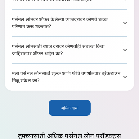
0:49
पर्सनल लोनवर ऑफर केलेल्या व्याजदरावर कोणते घटक
परिणाम करू शकतात?
पर्सनल लोनसाठी व्याज दरावर कोणतीही सवलत किंवा
जाहिरातपर ऑफर आहेत का?
मला पर्सनल लोनसाठी शुल्क आणि फीचे तपशीलवार ब्रेकडाउन
मिळू शकेल का?
अधिक वाचा
टाटा कॅपिटल पर्सनल लोनसाठी तुमचे गाईड
5:29
तुमच्यासाठी अधिक पर्सनल लोन प्रॉडक्ट्स