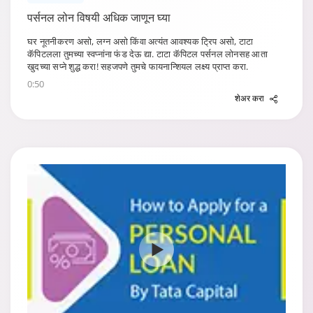
पर्सनल लोन विषयी अधिक जाणून घ्या
घर नूतनीकरण असो, लग्न असो किंवा अत्यंत आवश्यक ट्रिप असो, टाटा
कॅपिटलला तुमच्या स्वप्नांना फंड देऊ द्या. टाटा कॅपिटल पर्सनल लोनसह आता
खुदच्या सप्ने शुद्ध करा! सहजपणे तुमचे फायनान्शियल लक्ष्य प्राप्त करा.
0:50
शेअर करा