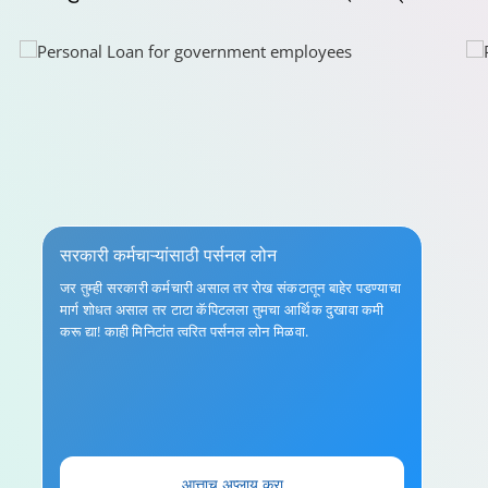
सरकारी कर्मचाऱ्यांसाठी पर्सनल लोन
जर तुम्ही सरकारी कर्मचारी असाल तर रोख संकटातून बाहेर पडण्याचा
मार्ग शोधत असाल तर टाटा कॅपिटलला तुमचा आर्थिक दुखावा कमी
करू द्या! काही मिनिटांत त्वरित पर्सनल लोन मिळवा.
आत्ताच अप्लाय करा