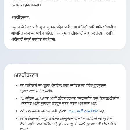
टर्म प्राप्त होऊ शकतात.
अस्वीकरण:
नमूद केलेले दर आणि शुल्क सूचक आहेत आणि RBI पॉलिसी आणि मार्केट स्थितीवर
आधारित बदलाच्या अधीन आहेत. कृपया तुमच्या लोनसाठी लागू असलेल्या वास्तविक
अटींसाठी मंजुरी पत्राचा संदर्भ घ्या.
अस्वीकरण
वर दर्शविलेले फी/शुल्क वेळोवेळी टाटा कॅपिटलच्या विवेकबुद्धीनुसार
सुधारणेच्या अधीन आहेत.
15 एप्रिल 2019 च्या आधी लोन घेतलेल्या कस्टमर्सना लागू रेट्ससाठी लोन
ॲग्रीमेंट आणि शुल्काचे शेड्यूल रेफर करणे आवश्यक आहे.
वरील शुल्काच्या व्याख्यांसाठी, कृपया
मास्टर अटी व शर्ती शीट
पाहा.
वरील टेबलमध्ये नमूद केलेल्या डॉक्युमेंट्सची सॉफ्ट कॉपी मोफत प्रदान
केली जाईल. हार्ड कॉपीसाठी, कृपया लागू फी आणि शुल्कासाठी वरील टेबल
पाहा.*