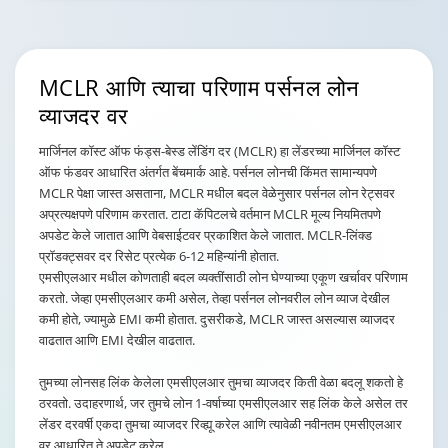
MCLR आणि त्याचा परिणाम
पर्सनल लोन
व्याजदर
वर
मार्जिनल कॉस्ट ऑफ फंड्स-बेस्ड लेंडिंग दर (MCLR) हा लेंडरच्या मार्जिनल कॉस्ट
ऑफ फंडवर आधारित अंतर्गत बेंचमार्क आहे. पर्सनल लोनची किंमत सामान्यपणे
MCLR पेक्षा जास्त असताना, MCLR मधील बदल वेळेनुसार पर्सनल लोन रेट्सवर
अप्रत्यक्षपणे परिणाम करतात. टाटा कॅपिटलचे वर्तमान MCLR मूल्य नियमितपणे
अपडेट केले जातात आणि वेबसाईटवर प्रकाशित केले जातात. MCLR-लिंक्ड
प्रॉडक्ट्सवर दर रिसेट प्रत्येक 6-12 महिन्यांनी होतात.
एमसीएलआर मधील कोणताही बदल व्यक्तींसाठी लोन घेण्याच्या एकूण खर्चावर परिणाम
करतो. जेव्हा एमसीएलआर कमी असेल, तेव्हा पर्सनल लोनवरील लोन व्याज देखील
कमी होते, ज्यामुळे EMI कमी होतात. दुसरीकडे, MCLR जास्त असल्यास व्याजदर
वाढतात आणि EMI देखील वाढतात.
तुमच्या लोनसह लिंक केलेला एमसीएलआर तुमचा व्याजदर किती वेळा बदलू शकतो हे
ठरवतो. उदाहरणार्थ, जर तुमचे लोन 1-वर्षाच्या एमसीएलआर सह लिंक केले असेल तर
लेंडर दरवर्षी एकदा तुमचा व्याजदर रिव्ह्यू करेल आणि त्यावेळी नवीनतम एमसीएलआर
वर आधारित ते अपडेट करेल.