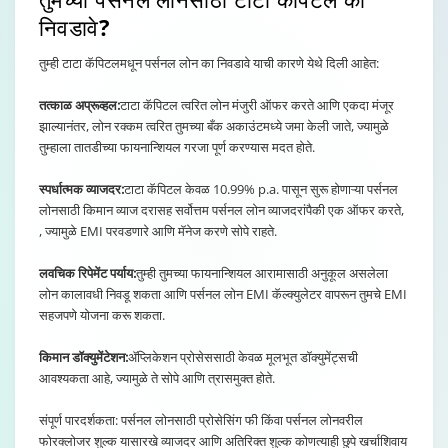
निवडावे?
तुम्ही टाटा कॅपिटलमधून पर्सनल लोन का निवडावे याची कारणे येथे दिली आहेत:
तत्काळ अप्रूव्हल:
टाटा कॅपिटल त्वरित लोन मंजुरी ऑफर करते आणि एकदा मंजूर
झाल्यानंतर, लोन रक्कम त्वरित तुमच्या बँक अकाउंटमध्ये जमा केली जाते, ज्यामुळे
तुम्हाला तातडीच्या फायनान्शियल गरजा पूर्ण करण्यास मदत होते.
स्पर्धात्मक व्याजदर:
टाटा कॅपिटल केवळ 10.99% p.a. पासून सुरू होणाऱ्या पर्सनल
लोनसाठी किमान व्याज दरासह सर्वोत्तम पर्सनल लोन व्याजदरांपैकी एक ऑफर करते,
, ज्यामुळे EMI परवडणारे आणि मॅनेज करणे सोपे राहते.
लवचिक रिपेमेंट पर्याय:
तुम्ही तुमच्या फायनान्शियल आरामासाठी अनुकूल असलेला
लोन कालावधी निवडू शकता आणि पर्सनल लोन EMI कॅल्क्युलेटर वापरून तुमचे EMI
सहजपणे योजना करू शकता.
किमान डॉक्युमेंटेशन:
ॲप्लिकेशन प्रोसेससाठी केवळ मूलभूत डॉक्युमेंट्सची
आवश्यकता आहे, ज्यामुळे ते सोपे आणि त्रासमुक्त होते.
संपूर्ण पारदर्शकता: पर्सनल लोनसाठी प्रोसेसिंग फी किंवा पर्सनल लोनवरील
फोरक्लोजर शुल्क यासारखे व्याजदर आणि अतिरिक्त शुल्क कोणत्याही छुपे खर्चाशिवाय