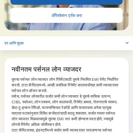
ॲप्लिकेशन ट्रॅक करा
दर आणि शुल्क
नवीनतम पर्सनल लोन
व्याजदर
तुमचा पर्सनल लोन व्याजदर लोन रिपेमेंटसाठी तुमचे नियमित EMI पेमेंट निर्धारित
करतो. टाटा कॅपिटलमध्ये, आम्ही लवचिक रिपेमेंट कालावधीसह कमी व्याजदरावर
पर्सनल लोन ऑफर करतो.
तसेच, पर्सनल लोनवरील सर्वात कमी लोन व्याजदर हे तुमचे मासिक उत्पन्न,
CIBIL स्कोअर, लोन रक्कम, लोन कालावधी, रिपेमेंट क्षमता, रोजगाराचे स्वरूप,
डेब्ट-टू-इन्कम रेशिओ, फायनान्शियल रेकॉर्ड आणि यासारख्या अनेक प्रमुख
पात्रता घटकांनुसार विविध कर्जदारांसाठी बदलू शकतात. सर्वात स्वस्त पर्सनल
लोन व्याजदर मिळवल्यामुळे तुमचा EMI भार कमी होण्यास मदत होते, ज्यामुळे
लोनचे रिपेमेंट अधिक सोयीस्कर होते.
टाटा कॅपिटलसह, इंडस्ट्रीमध्ये सर्वात कमी व्याजदरावर परवडणाऱ्या पर्सनल