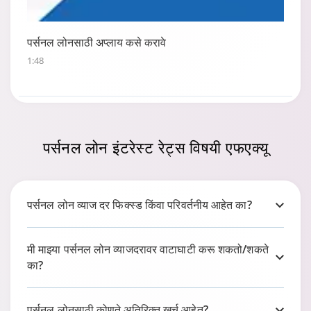
पर्सनल लोनसाठी अप्लाय कसे करावे
1:48
पर्सनल लोन
इंटरेस्ट रेट्स
विषयी एफएक्यू
पर्सनल लोन व्याज दर फिक्स्ड किंवा परिवर्तनीय आहेत का?
मी माझ्या पर्सनल लोन व्याजदरावर वाटाघाटी करू शकतो/शकते
का?
पर्सनल लोन पात्रता कॅल्क्युलेटर
पर्सनल लोनसाठी कोणते अतिरिक्त खर्च आहेत?