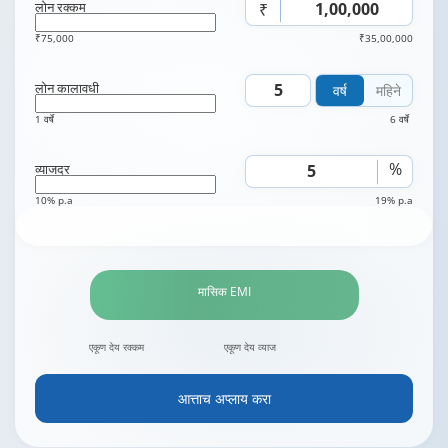
लोन रक्कम
₹
₹75,000
₹35,00,000
लोन कालावधी
वर्ष
महिने
1 वर्षे
6 वर्षे
%
व्याजदर
10% p.a
19% p.a
मासिक EMI
एकूण देय रक्कम
एकूण देय व्याज
आत्ताच अप्लाय करा