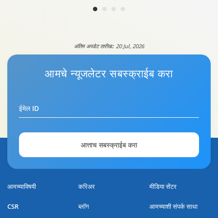
अंतिम अपडेट तारीख:
20 Jul, 2026
आमचे
न्यूजलेटर
सबस्क्राईब करा
ईमेल ID
आत्ताच सबस्क्राईब करा
आमच्याविषयी
करिअर
मीडिया सेंटर
CSR
ब्लॉग
आमच्याशी संपर्क साधा