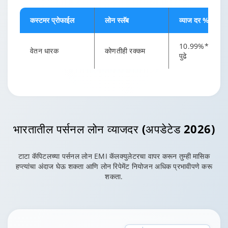
कस्टमर प्रोफाईल
लोन स्लॅब
व्याज दर %*
10.99%* पासून
वेतन धारक
कोणतीही रक्कम
पुढे
भारतातील पर्सनल लोन व्याजदर (अपडेटेड 2026)
टाटा कॅपिटलच्या पर्सनल लोन EMI कॅलक्युलेटरचा वापर करून तुम्ही मासिक
हप्त्यांचा अंदाज घेऊ शकता आणि लोन रिपेमेंट नियोजन अधिक प्रभावीपणे करू
शकता.