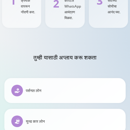
1
3
2
क्रमांक
कॅपिटल
सेवांच्या
वापरून
WhatsApp
सोयीचा
नोंदणी करा.
आमंत्रण
आनंद घ्या.
मिळवा.
तुम्ही
यासाठी अप्लाय करू शकता
पर्सनल लोन
यूज्ड कार लोन