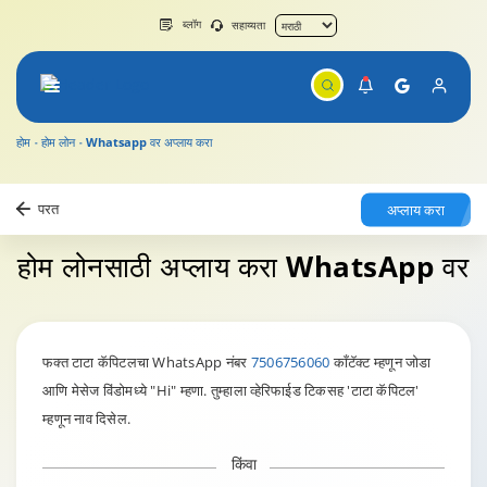
ब्लॉग
सहाय्यता
होम
होम लोन
Whatsapp वर अप्लाय करा
परत
अप्लाय करा
होम लोनसाठी अप्लाय करा
WhatsApp वर
फक्त टाटा कॅपिटलचा WhatsApp नंबर
7506756060
काँटॅक्ट म्हणून जोडा
आणि मेसेज विंडोमध्ये "Hi" म्हणा. तुम्हाला व्हेरिफाईड टिकसह 'टाटा कॅपिटल'
म्हणून नाव दिसेल.
किंवा