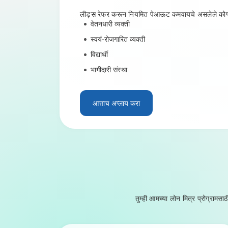
लीड्स रेफर करून नियमित पेआऊट कमवायचे असलेले कोणीही आम
वेतनधारी व्यक्ती
स्वयं-रोजगारित व्यक्ती
विद्यार्थी
भागीदारी संस्था
आत्ताच अप्लाय करा
तुम्ही आमच्या लोन मित्र प्रोग्रा