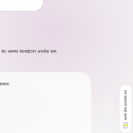
मेंट्स थेट आमच्या वेबसाईटवर अपलोड करू
ू शकता:
आमचे ॲप्स डाउनलोड करा