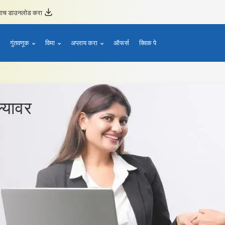
ताच डाउनलोड करा
गुंतवणूक
विमा
अप्लाय करा
ऑफर्स
क्विक पे
्यावर