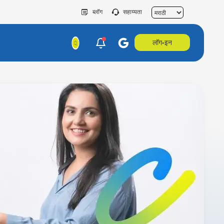
ब्लॉग
सहाय्यता
लॉग-इन