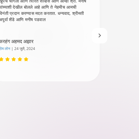
खूपच चांगली आणि त्वरित सर्व्हिस आणि आम्ही श्री. मनीष
मी सर्व्हिसबद्
यांच्याशी देखील बोलले आहे आणि ते नेहमीच आमची
मला आधी मिळाल
विनंती प्रदान करण्यास मदत करतात. धन्यवाद, श्रीमती
अलिशा मॅमच्या मा
अपूर्वा शेंडे आणि मनीष पडवाल
फरहंग अहमद अझार
अक्षय अनिल प
होम लोन
| 24 जुलै, 2024
होम लोन
| 17 जुल