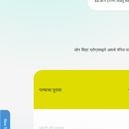
हँड-ऑन ट्रेनिंग मिळवू श
लोन मित्र प्रोग्रामद्वारे आमचे चॅनेल
पत्त्याचा पुरावा
क्विक लिंक्स
फोटो ID पुरावा