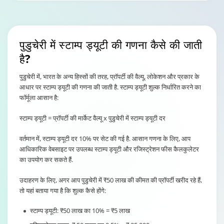
लोन वैल्यू पर 0.
एसेट के साथ लोन
लोन वैल्यू पर 3%
(अधिकतम ₹5,00
पुडुचेरी में स्टाम्प ड्यूटी की गणना कैसे की जाती
आगे
N/A
₹30
है?
वसीयत का कैंसलेशन
₹50
₹20
पुडुचेरी में, भारत के अन्य हिस्सों की तरह, प्रॉपर्टी की वैल्यू, लोकेशन और प्रकार के
आधार पर स्टाम्प ड्यूटी की गणना की जाती है. स्टाम्प ड्यूटी शुल्क निर्धारित करने का
फॉर्मूला आसान है:
प्रॉपर्टी की वैल्यू क
प्रॉपर्टी की मार्केट
0.5% या
विभाजन
कीमत का 1%
स्टाम्प ड्यूटी = प्रॉपर्टी की मार्केट वैल्यू x पुडुचेरी में स्टाम्प ड्यूटी दर
गाइडलाइन वैल्यू (
(अधिकतम ₹5,000)
भी अधिक हो)
वर्तमान में, स्टाम्प ड्यूटी दर 10% पर सेट की गई है. आसान गणना के लिए, आप
आधिकारिक वेबसाइट पर उपलब्ध स्टाम्प ड्यूटी और रजिस्ट्रेशन फीस कैलकुलेटर
का उपयोग कर सकते हैं.
उदाहरण के लिए, अगर आप पुडुचेरी में ₹50 लाख की कीमत की प्रॉपर्टी खरीद रहे हैं,
तो यहां बताया गया है कि शुल्क कैसे होंगे:
स्टाम्प ड्यूटी: ₹50 लाख का 10% = ₹5 लाख