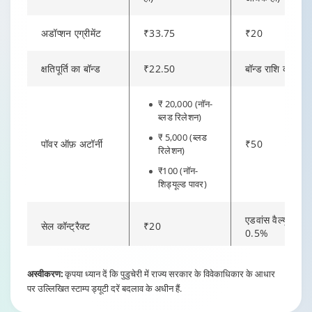
अडॉप्शन एग्रीमेंट
₹33.75
₹20
क्षतिपूर्ति का बॉन्ड
₹22.50
बॉन्ड राशि का 0.
₹ 20,000 (नॉन-
ब्लड रिलेशन)
₹ 5,000 (ब्लड
पॉवर ऑफ़ अटॉर्नी
₹50
रिलेशन)
₹100 (नॉन-
शिड्यूल्ड पावर)
एडवांस वैल्यू का
सेल कॉन्ट्रैक्ट
₹20
0.5%
लोन वैल्यू पर 1%
Changing language may refresh or navigate to another page
Enable captions/subtitles from player controls when availab
Enable captions/subtitles from player controls when availab
Enable captions/subtitles from player controls when availab
अस्वीकरण:
कृपया ध्यान दें कि पुडुचेरी में राज्य सरकार के विवेकाधिकार के आधार
लोन वैल्यू पर 0.
एसेट के बिना लोन
(अधिकतम
(अधिकतम ₹5,10
पर उल्लिखित स्टाम्प ड्यूटी दरें बदलाव के अधीन हैं.
₹25,000)