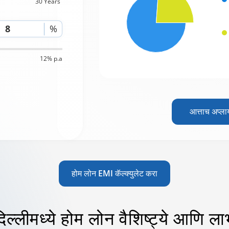
30 Years
%
12% p.a
आत्ताच अप्ला
होम लोन EMI कॅल्क्युलेट करा
िल्लीमध्ये होम लोन
वैशिष्ट्ये आणि ला