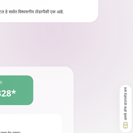
ल हे सर्वात विश्वसनीय लेंडरपैकी एक आहे.
MI
आमचे ॲप्स डाउनलोड करा
328*
एकूण देय रक्कम