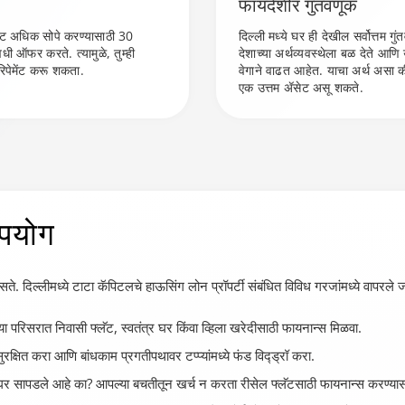
फायदेशीर गुंतवणूक
ेंट अधिक सोपे करण्यासाठी 30
दिल्ली मध्ये घर ही देखील सर्वोत्तम ग
वधी ऑफर करते. त्यामुळे, तुम्ही
देशाच्या अर्थव्यवस्थेला बळ देते आणि उद्
रिपेमेंट करू शकता.
वेगाने वाढत आहेत. याचा अर्थ असा की
एक उत्तम ॲसेट असू शकते.
उपयोग
सते. दिल्लीमध्ये टाटा कॅपिटलचे हाऊसिंग लोन प्रॉपर्टी संबंधित विविध गरजांमध्ये वापरल
ा परिसरात निवासी फ्लॅट, स्वतंत्र घर किंवा व्हिला खरेदीसाठी फायनान्स मिळवा.
रक्षित करा आणि बांधकाम प्रगतीपथावर टप्प्यांमध्ये फंड विद्ड्रॉ करा.
 घर सापडले आहे का? आपल्या बचतीतून खर्च न करता रीसेल फ्लॅटसाठी फायनान्स करण्यासा