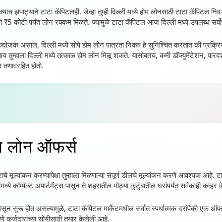
ाच झपाट्याने टाटा कॅपिटलही. जेव्हा तुम्ही दिल्ली मध्ये होम लोनसाठी टाटा कॅपिटल निवडता
णि ₹5 कोटी पर्यंत लोन रक्कम मिळते. ज्यामुळे टाटा कॅपिटल आज दिल्ली मध्ये उपलब्ध सर्
उद्योजक असाल, दिल्ली मध्ये सोपे होम लोन पात्रता निकष हे सुनिश्चित करतात की प्रक्रिय
तुम्हाला दिल्ली मध्ये तत्काळ होम लोन मिळू शकते. यासोबतच, कमी डॉक्युमेंटेशन, पारदर्शक
 तणावरहित होतो.
ोम लोन ऑफर्स
ाचे मूल्यांकन करण्यापेक्षा तुम्हाला मिळणाऱ्या संपूर्ण डीलचे मूल्यांकन करणे आवश्यक आहे. 
 कॉम्पॅक्ट अपार्टमेंट्स पासून ते शहरातील मोठ्या कुटुंबातील घरांपर्यंत सर्वकाही कव्हर क
सून सुरू होत असल्यामुळे, टाटा कॅपिटल मार्केटमधील सर्वात स्पर्धात्मक दरांपैकी एक ऑफर
णे कर्जदारांच्या सोयीसाठी तयार केलेली आहे.