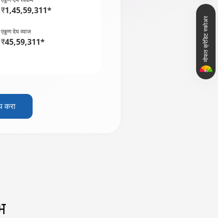
₹1,45,59,311*
मोफत क्रेडिट स्कोअर
एकूण देय व्याज
₹45,59,311*
य करा
भ