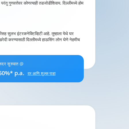
रंतु गुणवत्तेवर कोणत्याही तडजोडीशिवाय. दिल्लीमध्ये होम
ीसह सुलभ इंटरकनेक्टिव्हिटी आहे. तुम्हाला येथे घर
खरेदी करण्यासाठी दिल्लीमध्ये हाऊसिंग लोन घेणे नेहमीच
ाजदर सुरुवात @
50%* p.a.
दर आणि शुल्क पाहा