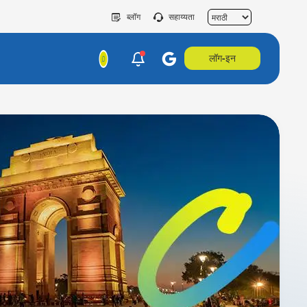
ब्लॉग
सहाय्यता
लॉग-इन