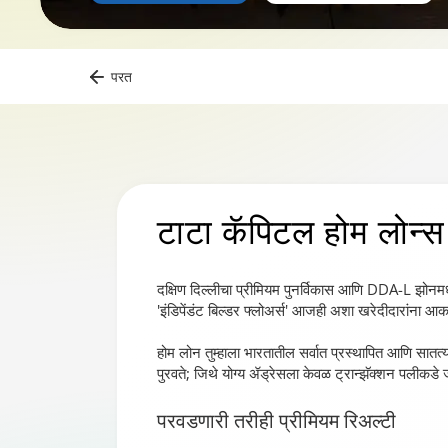
परत
टाटा कॅपिटल होम लोन्स
दक्षिण दिल्लीचा प्रीमियम पुनर्विकास आणि DDA-L झोनमधील प
'इंडिपेंडंट बिल्डर फ्लोअर्स' आजही अशा खरेदीदारांना आकर्
होम लोन तुम्हाला भारतातील सर्वात प्रस्थापित आणि सातत्
पुरवते; जिथे योग्य ॲड्रेसला केवळ ट्रान्झॅक्शन पलीकड
परवडणारी तरीही प्रीमियम रिअल्टी