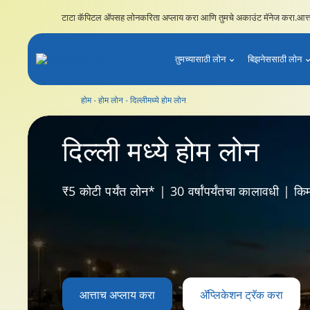
टाटा कॅपिटल ॲपसह लोनकरिता अप्लाय करा आणि तुमचे अकाउंट मॅनेज करा.
आत्
तुमच्यासाठी लोन
बिझनेससाठी लोन
होम
होम लोन
दिल्लीमध्ये होम लोन
दिल्लीमध्ये होम लोन
दिल्ली
मध्ये होम लोन
₹5 कोटी पर्यंत लोन* | 30 वर्षांपर्यंतचा कालावधी | किम
आत्ताच अप्लाय करा
ॲप्लिकेशन ट्रॅक करा