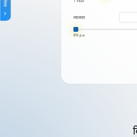
1 Year
व्याजदर
8% p.a
द