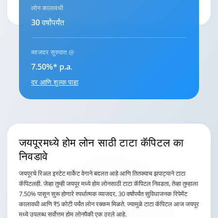
लोन कालावधी
30 वर्षांपर्यंत
व्याजदर सुरुवात @
7.50%* p.a.
दर आणि शुल्क पाहा
जयपूरमध्ये होम लोन
साठी टाटा कॅपिटल का
निवडावे
जयपूरचे रिअल इस्टेट मार्केट वेगाने बदलत आहे आणि तितक्याच झपाट्याने टाटा
कॅपिटलही. जेव्हा तुम्ही जयपूर मध्ये होम लोनसाठी टाटा कॅपिटल निवडता, तेव्हा तुम्हाला
7.50% पासून सुरू होणारे स्पर्धात्मक व्याजदर, 30 वर्षांपर्यंत सुविधाजनक रिपेमेंट
कालावधी आणि ₹5 कोटी पर्यंत लोन रक्कम मिळते. ज्यामुळे टाटा कॅपिटल आज जयपूर
मध्ये उपलब्ध सर्वोत्तम होम लोनपैकी एक ठरले आहे.