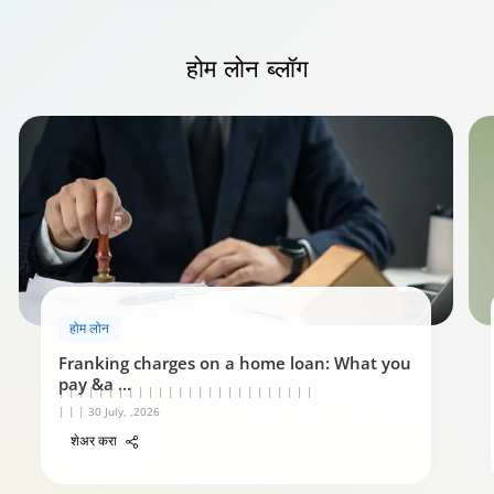
होम लोन
ब्लॉग
होम लोन रिपेमेंट गाईड
होम लोन
0:59
Franking charges on a home loan: What you
pay &a
...
| | | | | | | | | | | | | | | | | | | | | | | | | |
| | | 30 July, ,2026
शेअर करा