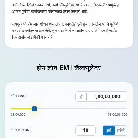
वर्षांपर्यंतचा रिपेमेंट कालावधी, कमी डॉक्युमेंटेशन आणि जलद डिस्बर्समेंट यामुळे ही
ऑफर पूर्णपणे कर्जदारांच्या सोयीसाठी तयार केलेली आहे.
जयपूरमध्ये होम लोन शोधत असाल तर, कोणतेही छुपे शुल्क नसलेले आणि पूर्णपणे
पारदर्शक प्रक्रिया असलेले, सुलभ आणि योग्य अटींसह टाटा कॅपिटल हे सर्वात
विश्वसनीय लेंडरपैकी एक आहे.
होम लोन
EMI कॅल्क्युलेटर
लोन रक्कम
₹
₹5,00,000
₹5,00,00,000
लोन कालावधी
वर्ष
महिने