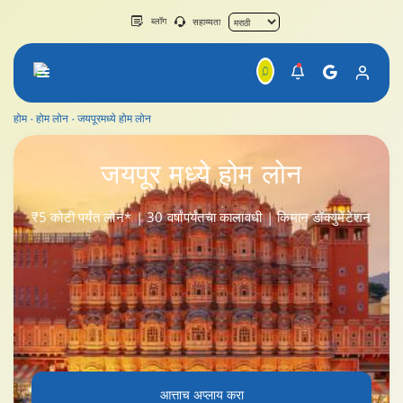
ब्लॉग
सहाय्यता
होम
होम लोन
जयपूरमध्ये होम लोन
जयपूरमध्ये होम लोन
जयपूर
मध्ये होम लोन
₹5 कोटी पर्यंत लोन* | 30 वर्षांपर्यंतचा कालावधी | किमान डॉक्युमेंटेशन
आत्ताच अप्लाय करा