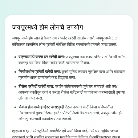
जयपूरमध्ये होम लोन
चे उपयोग
जयपूर मध्ये होम लोन हे केवळ तयार फ्लॅट खरेदी साठीच नसते. जयपूरमध्ये टाटा
कॅपिटलचे हाऊसिंग लोन प्रॉपर्टी संबंधित विविध गरजांमध्ये वापरले जाऊ शकते:
राहण्यासाठी सज्ज घर खरेदी करा:
जयपूरच्या नजीकच्या परिसरात निवासी फ्लॅट,
स्वतंत्र घर किंवा व्हिला खरेदीसाठी फायनान्स मिळवा.
निर्माणाधीन प्रॉपर्टी खरेदी करा:
तुमचे युनिट लवकर सुरक्षित करा आणि बांधकाम
प्रगतीपथावर टप्प्यांमध्ये फंड विद्ड्रॉ करा.
रीसेल प्रॉपर्टी खरेदी करा:
प्राईम लोकेशनमध्ये जुने घर सापडले आहे का?
आपल्या बचतीतून खर्च न करता रीसेल फ्लॅटसाठी फायनान्स करण्यासाठी तुमच्या
लोनचा वापर करा.
सेकंड होम मध्ये इन्व्हेस्ट करा:
तुम्ही रेंटल उत्पन्नासाठी किंवा भविष्यातील
निवासासाठी तुमचा रिअल इस्टेट पोर्टफोलिओ विस्तारत असो, जयपूरमधील होम
लोन तुमच्यासाठी फायदेशीर ठरू शकतो.
तुम्हाला बांद्रामध्ये स्टुडिओ अपार्टमेंट हवे असो किंवा पवई मध्ये घर, सुविधाजनक
स्ट्रक्चर्स आणि समर्पित सहाय्याच्या मदतीने टाटा कॅपिटल ते आर्थिकदृष्ट्या सुलभ