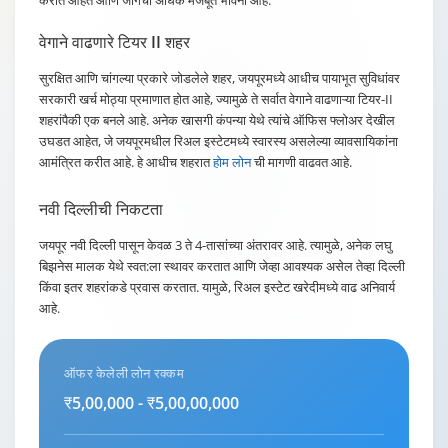
करीत आहेत आणि जागेची अधिक मजबूत भावना आहे.
वेगाने वाढणारे टियर II शहर
सुरक्षित आणि चांगल्या प्रकारे जोडलेले शहर, जयपूरमध्ये आधीच पायाभूत सुविधांवर
सरकारी खर्च मोठ्या प्रमाणात होत आहे, ज्यामुळे ते सर्वात वेगाने वाढणाऱ्या टियर-II
शहरांपैकी एक बनले आहे. अनेक खासगी कंपन्या येथे त्यांचे ऑफिस फ्लोअर देखील
उघडत आहेत, जे जयपूरमधील रिअल इस्टेटमध्ये स्वारस्य असलेल्या व्यावसायिकांना
आमंत्रित करीत आहे. हे आधीच शहरात
होम लोन
ची मागणी वाढवत आहे.
नवी दिल्लीची निकटता
जयपूर नवी दिल्ली पासून केवळ 3 ते 4-तासांच्या अंतरावर आहे. त्यामुळे, अनेक लघु
बिझनेस मालक येथे स्वत:ला स्थावर करतात आणि जेव्हा आवश्यक असेल तेव्हा दिल्ली
किंवा इतर शहरांकडे प्रवास करतात. यामुळे, रिअल इस्टेट खरेदीमध्ये वाढ अनिवार्य
आहे.
ऑफर केलेली लोन रक्कम
₹5,00,000 - ₹5,00,00,000