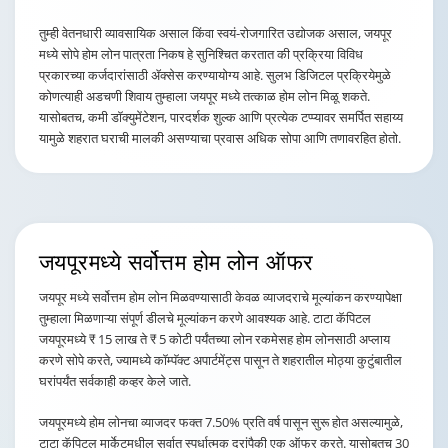
तुम्ही वेतनधारी व्यावसायिक असाल किंवा स्वयं-रोजगारित उद्योजक असाल, जयपूर
मध्ये सोपे होम लोन पात्रता निकष हे सुनिश्चित करतात की प्रक्रिया विविध
प्रकारच्या कर्जदारांसाठी ॲक्सेस करण्यायोग्य आहे. सुलभ डिजिटल प्रक्रियेमुळे
कोणत्याही अडचणी शिवाय तुम्हाला जयपूर मध्ये तत्काळ होम लोन मिळू शकते.
यासोबतच, कमी डॉक्युमेंटेशन, पारदर्शक शुल्क आणि प्रत्येक टप्प्यावर समर्पित सहाय्य
यामुळे शहरात घराची मालकी असण्याचा प्रवास अधिक सोपा आणि तणावरहित होतो.
जयपूरमध्ये सर्वोत्तम होम लोन
ऑफर
जयपूर मध्ये सर्वोत्तम होम लोन मिळवण्यासाठी केवळ व्याजदराचे मूल्यांकन करण्यापेक्षा
तुम्हाला मिळणाऱ्या संपूर्ण डीलचे मूल्यांकन करणे आवश्यक आहे. टाटा कॅपिटल
जयपूरमध्ये ₹ 15 लाख ते ₹ 5 कोटी पर्यंतच्या लोन रकमेसह होम लोनसाठी अप्लाय
करणे सोपे करते, ज्यामध्ये कॉम्पॅक्ट अपार्टमेंट्स पासून ते शहरातील मोठ्या कुटुंबातील
घरांपर्यंत सर्वकाही कव्हर केले जाते.
जयपूरमध्ये होम लोनचा व्याजदर फक्त 7.50% प्रति वर्ष पासून सुरू होत असल्यामुळे,
टाटा कॅपिटल मार्केटमधील सर्वात स्पर्धात्मक दरांपैकी एक ऑफर करते. यासोबतच 30