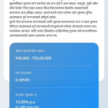
शुल्काशिवाय तुमच्या लोन रकमेचा एक भाग प्री-पे करू शकता. त्यामुळे, तुम्ही नवीन
लाँच केलेले गॅजेट पाहत असाल किंवा प्रियजनांच्या वैद्यकीय उपचारांसाठी
फायनान्स करू इच्छित असाल, आमचे मल्टी-पर्पज पर्सनल लोन तुमच्या युनिक
आवश्यकता पूर्ण करण्यासाठी हमीपूर्ण आहेत.
तुमचे ध्येय फायनान्स करण्यासाठी आणि तुमच्या फायनान्सवर भार न पडता तुमच्या
कॅपिटल आवश्यकता पूर्ण करण्यासाठी बंगळुरूमध्ये पर्सनल लोनसाठी अप्लाय करा.
स्पर्धात्मक व्याजदर आणि जलद डिस्बर्सल प्रक्रियेसह तुमच्या सर्व फायनान्शियल
आवश्यकतांसाठी एकाच उपायाचा आनंद घ्या.
ऑफर केलेली लोन रक्कम
₹40,000 - ₹35,00,000
लोन कालावधी
6 वर्षांपर्यंत
व्याजदर सुरुवात @
10.99% p.a
दर आणि शुल्क पाहा