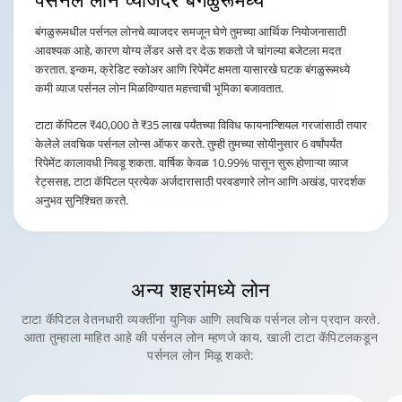
बंगळुरूमधील पर्सनल लोनचे व्याजदर समजून घेणे तुमच्या आर्थिक नियोजनासाठी
आवश्यक आहे, कारण योग्य लेंडर असे दर देऊ शकतो जे चांगल्या बजेटला मदत
करतात. इन्कम, क्रेडिट स्कोअर आणि रिपेमेंट क्षमता यासारखे घटक बंगळुरूमध्ये
कमी व्याज पर्सनल लोन मिळविण्यात महत्त्वाची भूमिका बजावतात.
टाटा कॅपिटल ₹40,000 ते ₹35 लाख पर्यंतच्या विविध फायनान्शियल गरजांसाठी तयार
केलेले लवचिक पर्सनल लोन्स ऑफर करते. तुम्ही तुमच्या सोयीनुसार 6 वर्षांपर्यंत
रिपेमेंट कालावधी निवडू शकता. वार्षिक केवळ 10.99% पासून सुरू होणाऱ्या व्याज
रेट्ससह, टाटा कॅपिटल प्रत्येक अर्जदारासाठी परवडणारे लोन आणि अखंड, पारदर्शक
अनुभव सुनिश्चित करते.
अन्य शहरांमध्ये
लोन
टाटा कॅपिटल वेतनधारी व्यक्तींना युनिक आणि लवचिक पर्सनल लोन प्रदान करते.
आता तुम्हाला माहित आहे की पर्सनल लोन म्हणजे काय, खाली टाटा कॅपिटलकडून
पर्सनल लोन मिळू शकते: