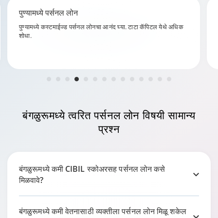
चेन्नईमध्ये पर्सनल लोन
चेन्नईमध्ये कॅशची कमतरता येत आहे का? परवडणाऱ्या पर्सनल लोनसाठी टाटा
कॅपिटलकडे जा.
बंगळुरूमध्ये
त्वरित पर्सनल लोन विषयी सामान्य
प्रश्न
बंगळुरूमध्ये कमी CIBIL स्कोअरसह पर्सनल लोन कसे
मिळवावे?
बंगळुरूमध्ये कमी वेतनासाठी व्यक्तीला पर्सनल लोन मिळू शकेल