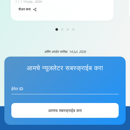
| | | 14 July, ,2026
शेअर करा
अंतिम अपडेट तारीख:
14 Jul, 2026
आमचे
न्यूजलेटर
सबस्क्राईब करा
ईमेल ID
टाटा कॅपिटल पर्सनल लोनसाठी तुमचे गाईड
5:29
आत्ताच सबस्क्राईब करा