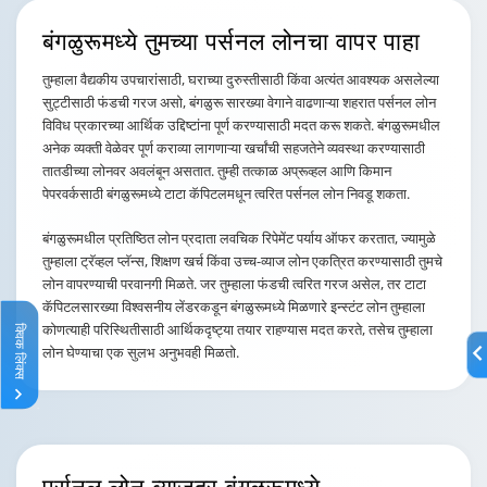
बंगळुरूमध्ये तुमच्या पर्सनल
लोनचा वापर पाहा
तुम्हाला वैद्यकीय उपचारांसाठी, घराच्या दुरुस्तीसाठी किंवा अत्यंत आवश्यक असलेल्या
सुट्टीसाठी फंडची गरज असो, बंगळुरू सारख्या वेगाने वाढणाऱ्या शहरात पर्सनल लोन
विविध प्रकारच्या आर्थिक उद्दिष्टांना पूर्ण करण्यासाठी मदत करू शकते. बंगळुरूमधील
अनेक व्यक्ती वेळेवर पूर्ण कराव्या लागणाऱ्या खर्चांची सहजतेने व्यवस्था करण्यासाठी
तातडीच्या लोनवर अवलंबून असतात. तुम्ही तत्काळ अप्रूव्हल आणि किमान
पेपरवर्कसाठी बंगळुरूमध्ये टाटा कॅपिटलमधून त्वरित पर्सनल लोन निवडू शकता.
बंगळुरूमधील प्रतिष्ठित लोन प्रदाता लवचिक रिपेमेंट पर्याय ऑफर करतात, ज्यामुळे
तुम्हाला ट्रॅव्हल प्लॅन्स, शिक्षण खर्च किंवा उच्च-व्याज लोन एकत्रित करण्यासाठी तुमचे
लोन वापरण्याची परवानगी मिळते. जर तुम्हाला फंडची त्वरित गरज असेल, तर टाटा
कॅपिटलसारख्या विश्वसनीय लेंडरकडून बंगळुरूमध्ये मिळणारे इन्स्टंट लोन तुम्हाला
कोणत्याही परिस्थितीसाठी आर्थिकदृष्ट्या तयार राहण्यास मदत करते, तसेच तुम्हाला
क्विक लिंक्स
लोन घेण्याचा एक सुलभ अनुभवही मिळतो.
पर्सनल लोन व्याजदर
बंगळुरूमध्ये