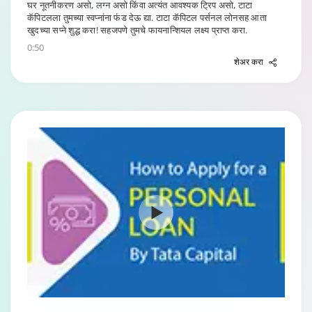
घर नूतनीकरण असो, लग्न असो किंवा अत्यंत आवश्यक ट्रिप असो, टाटा
कॅपिटलला तुमच्या स्वप्नांना फंड देऊ द्या. टाटा कॅपिटल पर्सनल लोनसह आता
खुदच्या सप्ने शुद्ध करा! सहजपणे तुमचे फायनान्शियल लक्ष्य प्राप्त करा.
0:50
शेअर करा