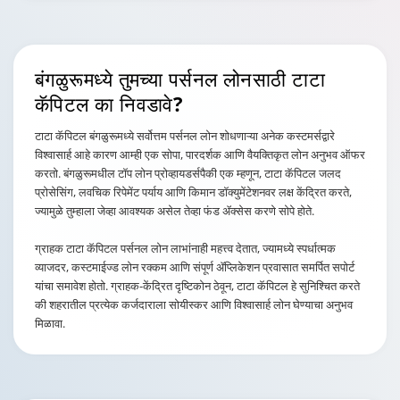
बंगळुरूमध्ये तुमच्या
पर्सनल लोनसाठी टाटा
कॅपिटल का निवडावे?
टाटा कॅपिटल बंगळुरूमध्ये सर्वोत्तम पर्सनल लोन शोधणाऱ्या अनेक कस्टमर्सद्वारे
विश्वासार्ह आहे कारण आम्ही एक सोपा, पारदर्शक आणि वैयक्तिकृत लोन अनुभव ऑफर
करतो. बंगळुरूमधील टॉप लोन प्रोव्हायडर्सपैकी एक म्हणून, टाटा कॅपिटल जलद
प्रोसेसिंग, लवचिक रिपेमेंट पर्याय आणि किमान डॉक्युमेंटेशनवर लक्ष केंद्रित करते,
ज्यामुळे तुम्हाला जेव्हा आवश्यक असेल तेव्हा फंड ॲक्सेस करणे सोपे होते.
ग्राहक टाटा कॅपिटल पर्सनल लोन लाभांनाही महत्त्व देतात, ज्यामध्ये स्पर्धात्मक
व्याजदर, कस्टमाईज्ड लोन रक्कम आणि संपूर्ण ॲप्लिकेशन प्रवासात समर्पित सपोर्ट
यांचा समावेश होतो. ग्राहक-केंद्रित दृष्टिकोन ठेवून, टाटा कॅपिटल हे सुनिश्चित करते
की शहरातील प्रत्येक कर्जदाराला सोयीस्कर आणि विश्वासार्ह लोन घेण्याचा अनुभव
मिळावा.