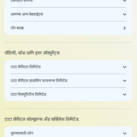
एकत्रित कंपन्या
आमच्या अन्य वेबसाईट्स
टॉप शाखा
पॉलिसी, कोड आणि इतर डॉक्युमेंट्स
टाटा कॅपिटल लिमिटेड
टाटा कॅपिटल हाऊसिंग फायनान्स लिमिटेड
टाटा सिक्युरिटीज लिमिटेड
टाटा कॅपिटल सोल्यूशन्स अँड सर्व्हिसेस लिमिटेड
तुमच्यासाठी लोन