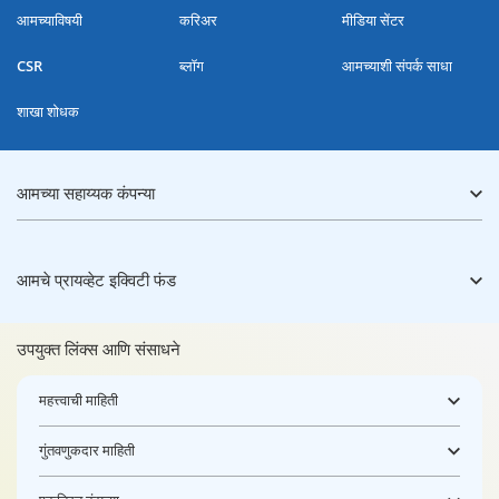
आमच्याविषयी
करिअर
मीडिया सेंटर
CSR
ब्लॉग
आमच्याशी संपर्क साधा
शाखा शोधक
आमच्या सहाय्यक कंपन्या
आमचे प्रायव्हेट इक्विटी फंड
उपयुक्त लिंक्स आणि संसाधने
महत्त्वाची माहिती
गुंतवणुकदार माहिती