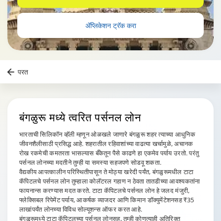
ॲप्लिकेशन ट्रॅक करा
परत
बंगळुरू
मध्ये त्वरित पर्सनल लोन
भारताची सिलिकॉन व्हॅली म्हणून ओळखले जाणारे बंगळुरू शहर त्याच्या आधुनिक
जीवनशैलीसाठी प्रसिद्ध आहे. शहरातील रहिवाशांच्या वाढत्या खर्चामुळे, अचानक
रोख रकमेची कमतरता भासल्यास बँकेतून पैसे काढणे हा एकमेव पर्याय उरतो. परंतु
पर्सनल लोनच्या मदतीने तुम्ही या समस्या सहजपणे सोडवू शकता.
वैद्यकीय आपत्कालीन परिस्थितीपासून ते मोठ्या खरेदी पर्यंत, बंगळुरूमधील टाटा
कॅपिटलचे पर्सनल लोन तुम्हाला कोलॅटरल गहाण न ठेवता तातडीच्या आवश्यकतांना
फायनान्स करण्यास मदत करते. टाटा कॅपिटलचे पर्सनल लोन हे जलद मंजुरी,
फ्लेक्सिबल रिपेमेंट पर्याय, आकर्षक व्याजदर आणि किमान डॉक्युमेंटेशनसह ₹35
लाखांपर्यंत लोनच्या विविध सोल्यूशन्स ऑफर करत आहे.
बंगळुरूमध्ये टाटा कॅपिटलच्या पर्सनल लोनसह, तुम्ही कोणत्याही अतिरिक्त