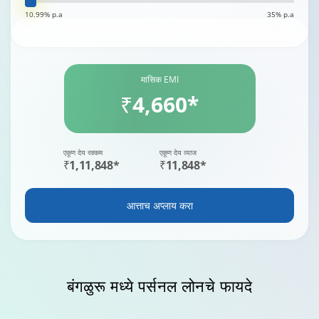
10.99% p.a
35% p.a
मासिक EMI
₹4,660*
एकूण देय रक्कम
एकूण देय व्याज
₹1,11,848*
₹11,848*
आत्ताच अप्लाय करा
बंगळुरू
मध्ये पर्सनल लोनचे फायदे