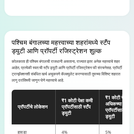
पॉवर ऑफ ॲटर्नी
(जिथे प्रॉपर्टीचे
मार्केट मूल्य ₹1.5
₹40000
शून्य
कोटी आणि ₹3 कोटी
दरम्यान आहे)
पश्चिम बंगालच्या महत्त्वाच्या शहरांमध्ये
स्टँप
पॉवर ऑफ ॲटर्नी
ड्युटी आणि प्रॉपर्टी रजिस्ट्रेशन शुल्क
(जिथे प्रॉपर्टीचे
₹75000
शून्य
मार्केट मूल्य ₹3 कोटी
कोलकाता ही पश्चिम बंगालची राजधानी असताना, राज्यात इतर अनेक महत्त्वाचे शहर
पेक्षा जास्त आहे)
आहेत, प्रत्येकी स्वत:ची स्टँप ड्युटी आणि प्रॉपर्टी रजिस्ट्रेशन फी संरचनेसह. प्रॉपर्टी
ट्रान्झॅक्शनशी संबंधित खर्च अचूकपणे कॅल्क्युलेट करण्यासाठी तुमच्या विशिष्ट शहरात
पार्टनरशिप डीड
₹20
₹7
लागू दरांविषयी जाणून घेणे महत्त्वाचे आहे.
(₹500 पर्यंत)
₹1 कोटी पेक्षा
पार्टनरशिप डीड
₹1 कोटी पेक्षा कमी
₹50
₹7
अधिकच्या
(₹10000 पर्यंत)
प्रॉपर्टीचे लोकेशन
प्रॉपर्टीसाठी स्टँप
प्रॉपर्टीसाठी स्टँ
ड्युटी
ड्युटी
पार्टनरशिप डीड
₹100
₹7
(₹50000 पर्यंत)
हावडा
4%
5%