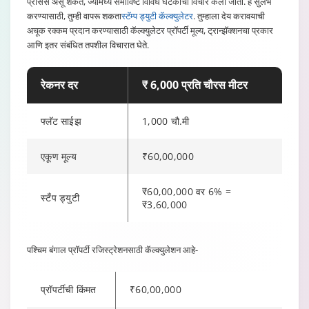
प्रोसेस असू शकते, ज्यामध्ये समाविष्ट विविध घटकांचा विचार केला जातो. हे सुलभ
सदस्यांव्यतिरिक्त)
डीड प्रमाणेच
करण्यासाठी, तुम्ही वापरू शकता
स्टॅम्प ड्युटी कॅल्क्युलेटर
. तुम्हाला देय करावयाची
अचूक रक्कम प्रदान करण्यासाठी कॅल्क्युलेटर प्रॉपर्टी मूल्य, ट्रान्झॅक्शनचा प्रकार
विक्री ॲग्रीमेंट
आणि इतर संबंधित तपशील विचारात घेते.
(जिथे प्रॉपर्टीचे
बाजार मूल्य ₹30
₹5000
₹7
लाखांपेक्षा जास्त
रेकनर दर
₹ 6,000 प्रति चौरस मीटर
नाही)
फ्लॅट साईझ
1,000 चौ.मी
विक्री ॲग्रीमेंट
(जिथे प्रॉपर्टीचे
मार्केट मूल्य ₹30
₹7000
₹7
एकूण मूल्य
₹60,00,000
लाख आणि ₹60
लाख दरम्यान आहे)
₹60,00,000 वर 6% =
स्टँप ड्युटी
₹3,60,000
विक्री ॲग्रीमेंट
(जिथे प्रॉपर्टीचे
मार्केट मूल्य ₹60
₹10000
₹7
पश्चिम बंगाल प्रॉपर्टी रजिस्ट्रेशनसाठी कॅल्क्युलेशन आहे-
लाख आणि ₹1 कोटी
दरम्यान आहे)
प्रॉपर्टीची किंमत
₹60,00,000
विक्री ॲग्रीमेंट