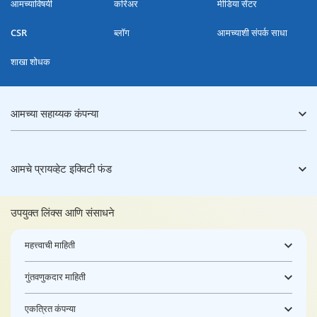
आमच्याविषयी
करिअर
मीडिया सेंटर
CSR
ब्लॉग
आमच्याशी संपर्क साधा
शाखा शोधक
आमच्या सहाय्यक कंपन्या
आमचे प्रायव्हेट इक्विटी फंड
उपयुक्त लिंक्स आणि संसाधने
महत्त्वाची माहिती
गुंतवणुकदार माहिती
एकत्रित कंपन्या