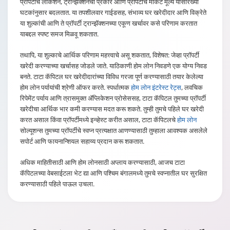
प्रॉपर्टीचे लोकेशन, ट्रान्झॅक्शनचा प्रकार आणि प्रॉपर्टीचे मार्केट मूल्य यासारख्या
घटकांनुसार बदलतात. या तपशीलवार गाईडसह, संभाव्य घर खरेदीदार आणि विक्रेते
या शुल्कांची आणि ते प्रॉपर्टी ट्रान्झॅक्शनच्या एकूण खर्चावर कसे परिणाम करतात
याबद्दल स्पष्ट समज मिळवू शकतात.
तथापि, या शुल्काचे आर्थिक परिणाम महत्त्वाचे असू शकतात, विशेषत: जेव्हा प्रॉपर्टी
खरेदी करण्याच्या खर्चासह जोडले जाते. याठिकाणी होम लोन निवडणे एक योग्य निवड
बनते. टाटा कॅपिटल घर खरेदीदारांच्या विविध गरजा पूर्ण करण्यासाठी तयार केलेल्या
होम लोन पर्यायांची श्रेणी ऑफर करते. स्पर्धात्मक
होम लोन इंटरेस्ट रेट्स
, लवचिक
रिपेमेंट पर्याय आणि त्रासमुक्त ॲप्लिकेशन प्रोसेससह, टाटा कॅपिटल तुमच्या प्रॉपर्टी
खरेदीचा आर्थिक भार कमी करण्यास मदत करू शकते. तुम्ही तुमचे पहिले घर खरेदी
करत असाल किंवा प्रॉपर्टीमध्ये इन्व्हेस्ट करीत असाल, टाटा कॅपिटलचे
होम लोन
सोल्यूशन्स तुमच्या प्रॉपर्टीचे स्वप्न प्रत्यक्षात आणण्यासाठी तुम्हाला आवश्यक असलेले
सपोर्ट आणि फायनान्शियल सहाय्य प्रदान करू शकतात.
अधिक माहितीसाठी आणि होम लोनसाठी अप्लाय करण्यासाठी, आजच टाटा
कॅपिटलच्या वेबसाईटला भेट द्या आणि पश्चिम बंगालमध्ये तुमचे स्वप्नातील घर सुरक्षित
करण्यासाठी पहिले पाऊल उचला.