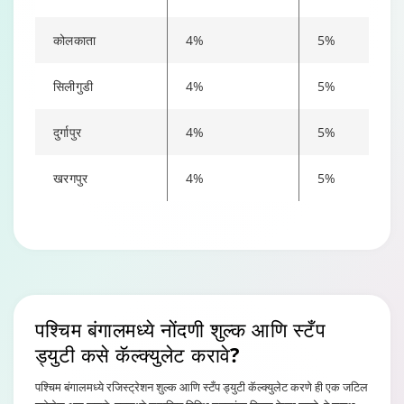
भागीदारी ॲग्रीमेंट
(₹50000 पेक्षा
₹150
₹7
कोलकाता
4%
5%
जास्त)
सिलीगुडी
4%
5%
भाडेपट्टीचे
हस्तांतरण
प्रॉपर्टीच्या बाजार
कन्व्हेयन्स डीड
दुर्गापुर
4%
5%
(कुटुंबातील
मूल्याच्या 0.5%
प्रमाणेच
सदस्यांच्या नावे
सरकारी जमीन)
खरगपुर
4%
5%
प्रॉपर्टीच्या मार्केट
लीज ट्रान्सफर (इतर
कन्व्हेयन्स डीड
वॅल्यूवर कन्व्हेयन्स
सर्व प्रकरणांमध्ये)
प्रमाणेच
प्रमाणेच.
गिफ्ट डीड
कन्व्हेयन्स डीड
(कुटुंबातील
0.50%
प्रमाणेच
पश्चिम बंगालमध्ये नोंदणी शुल्क आणि
स्टँप
सदस्यांना)
ड्युटी कसे कॅल्क्युलेट करावे?
गिफ्ट डीड
प्रॉपर्टीच्या मार्केट
कन्व्हेयन्स डीड
पश्चिम बंगालमध्ये रजिस्ट्रेशन शुल्क आणि स्टँप ड्युटी कॅल्क्युलेट करणे ही एक जटिल
(कुटुंबातील
वॅल्यूवर कन्व्हेयन्स
प्रमाणेच