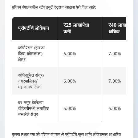
पश्चिम बंगालमधील स्टँप ड्युटी रेट्सचा आढावा येथे दिला आहे:
₹25 लाखांपेक्षा
₹40 लाखांपेक्षा
प्रॉपर्टीचे लोकेशन
कमी
अधिक
कॉर्पोरेशन (हावडा
किंवा कोलकाता)
6.00%
7.00%
क्षेत्र
अधिसूचित क्षेत्र/
नगरपालिका/
6.00%
7.00%
महानगरपालिका
वर नमूद केलेल्या
कॅटेगरीमध्ये समाविष्ट
5.00%
6.00%
नसलेले क्षेत्र
Changing language may refresh or navigate to another page
Enable captions/subtitles from player controls when availab
Enable captions/subtitles from player controls when availab
Enable captions/subtitles from player controls when availab
कृपया लक्षात घ्या की पश्चिम बंगालमध्ये प्रॉपर्टीचे मूल्य आणि लोकेशनवर आधारित