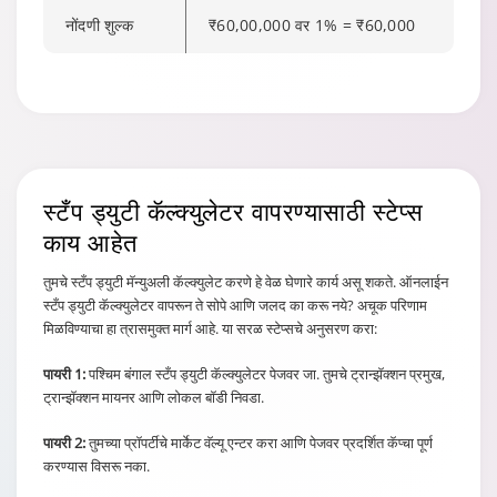
(जिथे प्रॉपर्टीचे
नोंदणी शुल्क
₹60,00,000 वर 1% = ₹60,000
मार्केट मूल्य ₹1 कोटी
₹20000
₹7
आणि ₹1.5 कोटी
दरम्यान आहे)
विक्री ॲग्रीमेंट
(जिथे प्रॉपर्टीचे
मार्केट मूल्य ₹1.5
₹40000
₹7
कोटी आणि ₹3 कोटी
स्टँप ड्युटी कॅल्क्युलेटर वापरण्यासाठी स्टेप्स
दरम्यान आहे)
काय आहेत
विक्री ॲग्रीमेंट
तुमचे स्टँप ड्युटी मॅन्युअली कॅल्क्युलेट करणे हे वेळ घेणारे कार्य असू शकते. ऑनलाईन
(जिथे प्रॉपर्टीचे
₹75000
₹7
स्टँप ड्युटी कॅल्क्युलेटर वापरून ते सोपे आणि जलद का करू नये? अचूक परिणाम
मार्केट मूल्य ₹3 कोटी
मिळविण्याचा हा त्रासमुक्त मार्ग आहे. या सरळ स्टेप्सचे अनुसरण करा:
पेक्षा जास्त आहे)
पायरी 1:
पश्चिम बंगाल स्टँप ड्युटी कॅल्क्युलेटर पेजवर जा. तुमचे ट्रान्झॅक्शन प्रमुख,
ट्रान्झॅक्शन मायनर आणि लोकल बॉडी निवडा.
पायरी 2:
तुमच्या प्रॉपर्टीचे मार्केट वॅल्यू एन्टर करा आणि पेजवर प्रदर्शित कॅप्चा पूर्ण
करण्यास विसरू नका.