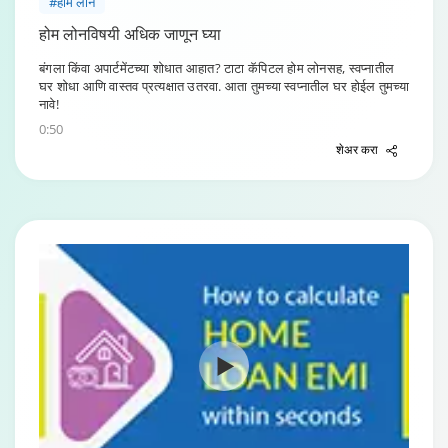
#होम लोन
होम लोनविषयी अधिक जाणून घ्या
बंगला किंवा अपार्टमेंटच्या शोधात आहात? टाटा कॅपिटल होम लोनसह, स्वप्नातील
घर शोधा आणि वास्तव प्रत्यक्षात उतरवा. आता तुमच्या स्वप्नातील घर होईल तुमच्या
नावे!
0:50
शेअर करा