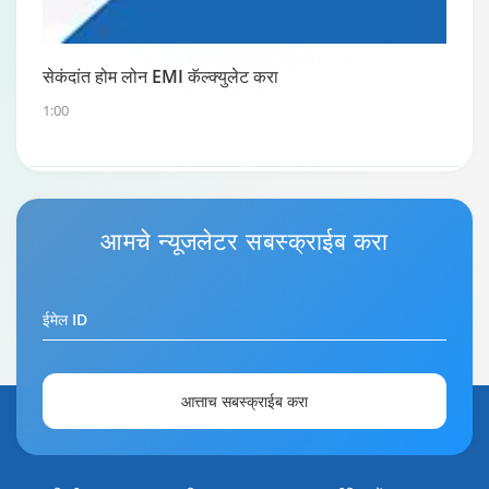
सेकंदांत होम लोन EMI कॅल्क्युलेट करा
1:00
होम लोन रिपेमेंट गाईड
आमचे
न्यूजलेटर
सबस्क्राईब करा
0:59
ईमेल ID
आत्ताच सबस्क्राईब करा