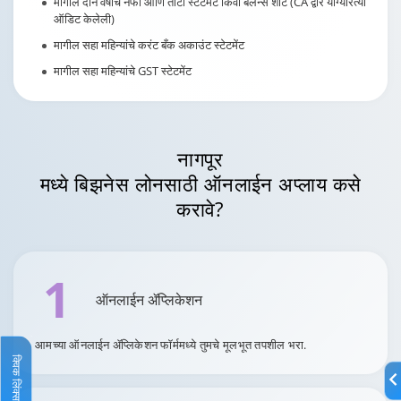
मागील दोन वर्षांचे नफा आणि तोटा स्टेटमेंट किंवा बॅलन्स शीट (CA द्वारे योग्यरित्या
ऑडिट केलेली)
मागील सहा महिन्यांचे करंट बँक अकाउंट स्टेटमेंट
मागील सहा महिन्यांचे GST स्टेटमेंट
नागपूर
मध्ये बिझनेस लोनसाठी ऑनलाईन अप्लाय कसे
करावे?
1
ऑनलाईन ॲप्लिकेशन
आमच्या ऑनलाईन ॲप्लिकेशन फॉर्ममध्ये तुमचे मूलभूत तपशील भरा.
क्विक लिंक्स