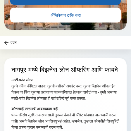
ॲप्लिकेशन ट्रॅक करा
परत
नागपूर
मध्ये बिझनेस लोन ऑफरिंग आणि फायदे
मल्टी-पर्पज लोन्स
तुमचे वर्किंग कॅपिटल वाढवा, तुमची मशीनरी अपडेट करा, तुमचा बिझनेस ऑनलाईन
घेऊन जा किंवा तुमच्या उद्योगाच्या फायनान्शियल हेल्थला सपोर्ट करा - तुम्ही आमच्या
मल्टी-पर्पज बिझनेस लोनसह ही सर्व उद्दिष्टे पूर्ण करू शकता.
कोणत्याही तारणाची आवश्यकता नाही
फायनान्सिंग सुरक्षित करण्यासाठी तुमच्या कंपनीची ॲसेट धोक्यात घालण्याची गरज
नाही! आमचे बिझनेस लोन अनसिक्युअर्ड आहेत, म्हणजेच, तुम्हाला कोणतीही सिक्युरिटी
किंवा तारण प्रदान करण्याची गरज नाही.