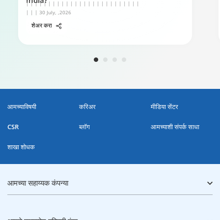
India?
| | | | | | | | | | | | | | | | | | | | | | | | | |
| | | 30 July, ,2026
शेअर करा
आमच्याविषयी
करिअर
मीडिया सेंटर
CSR
ब्लॉग
आमच्याशी संपर्क साधा
शाखा शोधक
आमच्या सहाय्यक कंपन्या