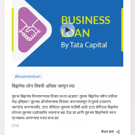
#businessloan
बिझनेस लोन विषयी अधिक जाणून घ्या
तुमचा बिझनेस विस्तारण्याचा विचार करत आहात? तुमचा बिझनेस नवीन उंचीवर
नेऊ इच्छिता? तुमच्या ऑपरेशन्सचा विस्तार करण्यापासून ते तुमचे उपकरण
अपग्रेड करण्यापर्यंत, टाटा कॅपिटल तुमच्या पाठीशी आहे! टाटा कॅपिटल बिझनेस
लोनला तुमच्या उद्योजकीय भावनांना बळ देऊ द्या आणि तुमच्या बिझनेसचे स्वप्न
प्रत्यक्षात आणण्यास मदत करू द्या!
0:55
शेअर करा