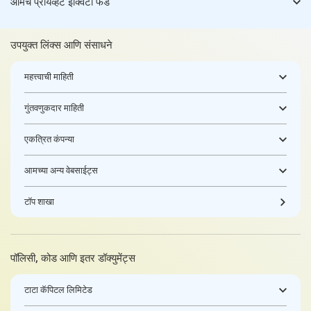
आमचे प्रायव्हेट इक्विटी फंड
उपयुक्त लिंक्स आणि संसाधने
महत्त्वाची माहिती
गुंतवणुकदार माहिती
एकत्रित कंपन्या
आमच्या अन्य वेबसाईट्स
टॉप शाखा
पॉलिसी, कोड आणि इतर डॉक्युमेंट्स
टाटा कॅपिटल लिमिटेड