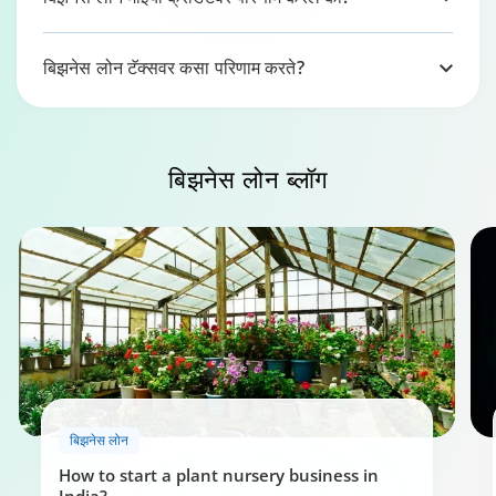
बिझनेस लोन टॅक्सवर कसा परिणाम करते?
बिझनेस लोन
ब्लॉग
बिझनेस लोन
How to start a plant nursery business in