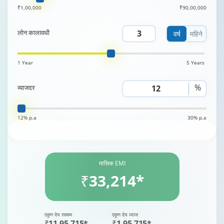
₹1,00,000
₹90,00,000
लोन कालावधी
वर्ष
महिने
1 Year
5 Years
%
व्याजदर
12% p.a
30% p.a
मासिक EMI
₹33,214*
एकूण देय रक्कम
एकूण देय व्याज
₹11,95,715*
₹1,95,715*