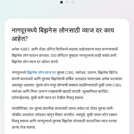
नागपूरमध्ये
बिझनेस लोनसाठी व्याज दर काय
आहेत?
अनेक NBFC आणि लेंडर ऑरेंज सिटीमध्ये वाढत्या उद्योजकांना मदत करण्यासाठी
बिझनेस लोन प्रदान करतात. टाटा कॅपिटल तुम्हाला नागपूरमध्ये काही सर्वात कमी
बिझनेस लोन व्याज दर ऑफर करते.
नागपूरमध्ये
बिझनेस लोन व्याज दर
तुमचा CIBIL स्कोअर, उत्पन्न, बिझनेस व्हिंटेज,
कंपनी कालावधी आणि तुमच्या बिझनेसची वार्षिक उलाढाल यासारख्या अनेक घटकांवर
अवलंबून असतात. तुमचे लोन मंजूर होण्याची शक्यता वाढविण्यासाठी तुम्ही उच्च CIBIL
स्कोअर आणि स्थिर उत्पन्न राखल्याची खात्री करावी. सुव्यवस्थित क्रेडिट
प्रोफाईलसह, तुम्ही कमी व्याज दर देखील मिळवू शकता.
याव्यतिरिक्त, जर तुमचा कंपनीचा कालावधी जास्त असेल तर लेंडर तुमचा कमी-
जोखीम असलेला उमेदवार म्हणून विचार करतील. त्यामुळे, तुम्ही जास्त लोन रक्कम
मिळवू शकता आणि नागपूरमध्ये तुमच्या बिझनेस लोनसाठी प्राधान्यित व्याज दराचा
आनंद घेऊ शकता.