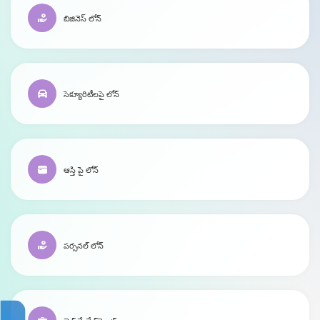
బిజినెస్ లోన్
సెక్యూరిటీలపై లోన్
ఆస్తి పై లోన్
పర్సనల్ లోన్