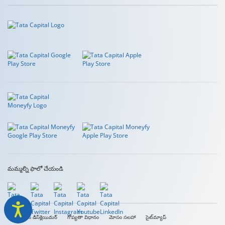
మమ్మల్ని ఫాలో చేయండి
చట్టపరమైన డిస్‌క్లెయిమర్
గోప్యతా విధానం
మోసం సలహా
సైట్‌మ్యాప్