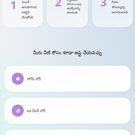
2
3
1
నంబర్
సేవల
Whatsapp
ఉపయోగించి
సౌలభ్యాన్ని
ఆహ్వానాన్ని
రిజిస్టర్
ఆనందించండి.
పొందండి.
చేసుకోండి.
మీరు వీటి కోసం కూడా
అప్లై చేయవచ్చు
హోమ్ లోన్
టూ వీలర్ లోన్