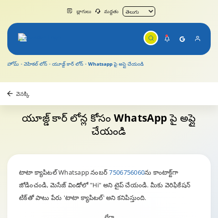
బ్లాగులు
మద్దతు
హోమ్
వెహికల్ లోన్
యూజ్డ్ కార్ లోన్
Whatsapp పై అప్లై చేయండి
వెనక్కి
యూజ్డ్ కార్ లోన్ల కోసం
WhatsApp పై అప్లై
చేయండి
టాటా క్యాపిటల్ Whatsapp నంబర్
7506756060
ను కాంటాక్ట్‌గా
జోడించండి, మెసేజ్ విండోలో "Hi" అని టైప్ చేయండి. మీకు వెరిఫికేషన్
టిక్‌తో పాటు పేరు 'టాటా క్యాపిటల్' అని కనిపిస్తుంది.
లేదా