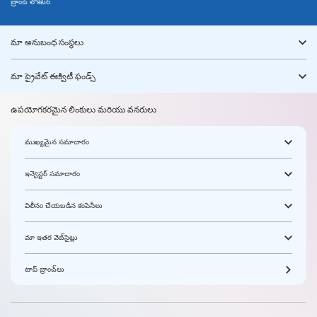
బ్రాంచ్ లొకేటర్
మా అనుబంధ సంస్థలు
మా ప్రైవేట్ ఈక్విటీ ఫండ్స్
ఉపయోగకరమైన లింకులు మరియు వనరులు
ముఖ్యమైన సమాచారం
ఇన్వెస్టర్ సమాచారం
విలీనం చేయబడిన కంపెనీలు
మా ఇతర వెబ్‌సైట్లు
టాప్ బ్రాంచ్‌లు