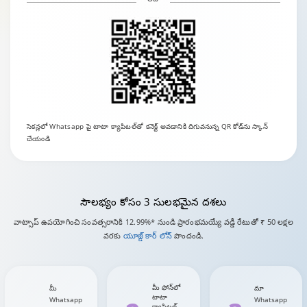
సెకన్లలో Whatsapp పై టాటా క్యాపిటల్‌తో కనెక్ట్ అవడానికి దిగువనున్న QR కోడ్‌ను స్కాన్
చేయండి
సౌలభ్యం
కోసం 3 సులభమైన దశలు
వాట్సాప్ ఉపయోగించి సంవత్సరానికి 12.99%* నుండి ప్రారంభమయ్యే వడ్డీ రేటుతో ₹ 50 లక్షల
వరకు
యూజ్డ్ కార్ లోన్
పొందండి.
మీ ఫోన్‌లో
మీ
మా
టాటా
Whatsapp
Whatsapp
క్యాపిటల్