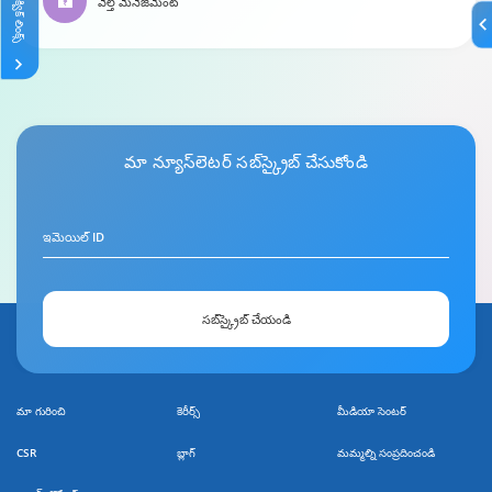
వెల్త్ మేనేజ్‍మెంట్
క్విక్ లింక్స్
మా
న్యూస్‌లెటర్
సబ్‌స్క్రైబ్ చేసుకోండి
ఇమెయిల్ ID
సబ్‌స్క్రైబ్ చేయండి
మా గురించి
కెరీర్స్
మీడియా సెంటర్
CSR
బ్లాగ్
మమ్మల్ని సంప్రదించండి