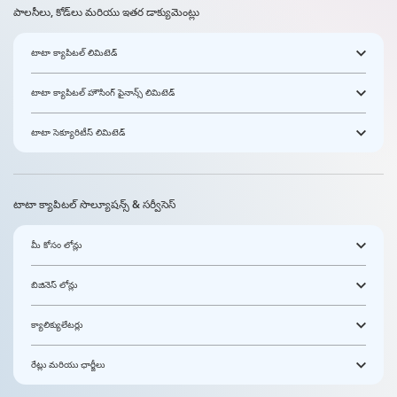
పాలసీలు, కోడ్‌లు మరియు ఇతర డాక్యుమెంట్లు
టాటా క్యాపిటల్ లిమిటెడ్
టాటా క్యాపిటల్ హౌసింగ్ ఫైనాన్స్ లిమిటెడ్
టాటా సెక్యూరిటీస్ లిమిటెడ్
టాటా క్యాపిటల్ సొల్యూషన్స్ & సర్వీసెస్
మీ కోసం లోన్లు
బిజినెస్ లోన్లు
క్యాలిక్యులేటర్లు
రేట్లు మరియు ఛార్జీలు