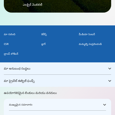
ఎలక్ట్రిక్ మొబిలిటీ
మా గురించి
కెరీర్స్
మీడియా సెంటర్
CSR
బ్లాగ్
మమ్మల్ని సంప్రదించండి
బ్రాంచ్ లొకేటర్
మా అనుబంధ సంస్థలు
మా ప్రైవేట్ ఈక్విటీ ఫండ్స్
ఉపయోగకరమైన లింకులు మరియు వనరులు
ముఖ్యమైన సమాచారం