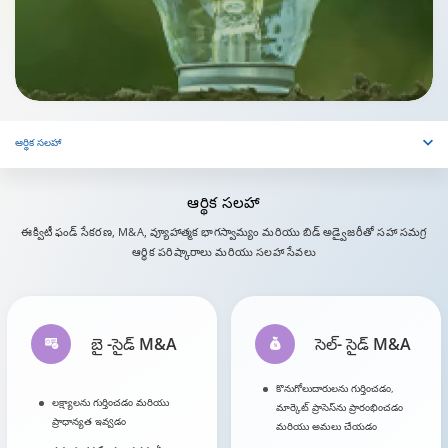
ఆర్థిక సలహా
ఆర్థిక
సలహా
ఈక్విటీ ఫండ్ సేకరణ, M&A, వ్యూహాత్మక భాగస్వామ్యం మరియు బిడ్ అడ్వైజరీతో సహా సమగ్ర
ఆర్థిక పరిష్కారాలు మరియు సలహా సేవలు
బై -సైడ్ M&A
సెల్- సైడ్ M&A
కొనుగోలుదారులను గుర్తించడం,
లక్ష్యాలను గుర్తించడం మరియు
మార్కెట్ ప్రాసెస్‌ను ప్రారంభించడం
ప్రాధాన్యత ఇవ్వడం
మరియు అమలు చేయడం