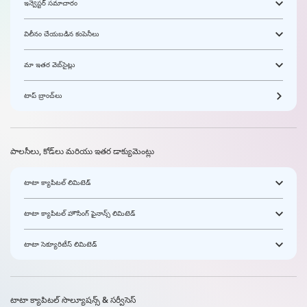
ఇన్వెస్టర్ సమాచారం
విలీనం చేయబడిన కంపెనీలు
మా ఇతర వెబ్‌సైట్లు
టాప్ బ్రాంచ్‌లు
పాలసీలు, కోడ్‌లు మరియు ఇతర డాక్యుమెంట్లు
టాటా క్యాపిటల్ లిమిటెడ్
టాటా క్యాపిటల్ హౌసింగ్ ఫైనాన్స్ లిమిటెడ్
టాటా సెక్యూరిటీస్ లిమిటెడ్
టాటా క్యాపిటల్ సొల్యూషన్స్ & సర్వీసెస్