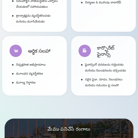
సముపార్జన హేతుబద్ధతను ఏర్పాటు
నిర్మాణం & ముగింపు లావాదేవీ
చేయడంలో సహాయపడటం
ట్రాన్సాక్షన్లను వ్యవస్థీకరించడం
మరియు మూసివేయడం
కార్పొరేట్
ఆర్థిక సలహా
ఫైనాన్స్
నిష్పక్షపాత అభిప్రాయాలు
ఫైనాన్సింగ్ వనరులను గుర్తించడం
మరియు నిబంధనలను చర్చించడం
మూలధన వ్యవస్థీకరణ
సరైన సైజు, రూపం, నిబంధనలు
మూల్య నిర్ధారణ
మరియు సమయం పై సలహా
మేము
పనిచేసే రంగాలు