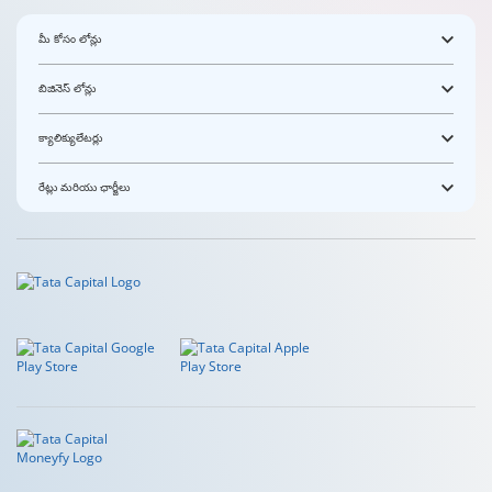
మీ కోసం లోన్లు
బిజినెస్ లోన్లు
క్యాలిక్యులేటర్లు
రేట్లు మరియు ఛార్జీలు