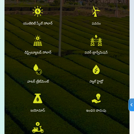
యుటిలిటీ స్కేల్ సోలార్
పవనం
డిస్ట్రిబ్యూటడ్ సోలార్
పవర్ ట్రాన్స్‌మిషన్
వాటర్ ట్రీట్‌మెంట్
స్మాల్ హైడ్రో
బయోమాస్
ఇంధన పొదుపు