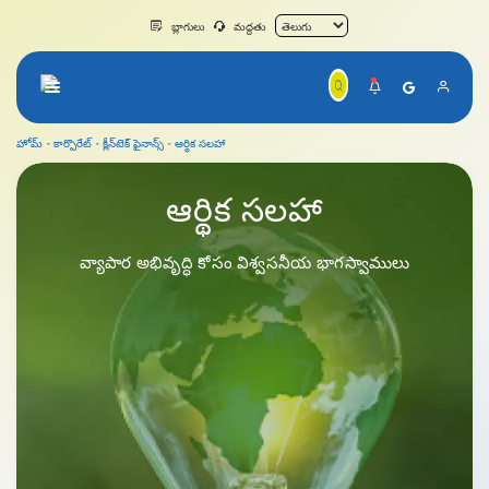
బ్లాగులు
మద్దతు
హోమ్
కార్పొరేట్
క్లీన్‌టెక్ ఫైనాన్స్
ఆర్థిక సలహా
ఆర్థిక సలహా
ఆర్థిక
సలహా
వ్యాపార అభివృద్ధి కోసం విశ్వసనీయ భాగస్వాములు