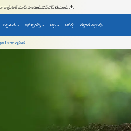
టా క్యాపిటల్ యాప్ పొందండి.
డౌన్‌లోడ్ చేయండి
పెట్టుబడి
ఇన్సూరెన్స్
అప్లై
ఆఫర్లు
త్వరిత చెల్లింపు
్యాలు | టాటా క్యాపిటల్