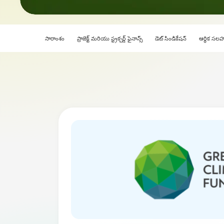
సారాంశం
ప్రాజెక్ట్ మరియు స్ట్రక్చర్డ్ ఫైనాన్స్
డెట్ సిండికేషన్
ఆర్థిక సలహ