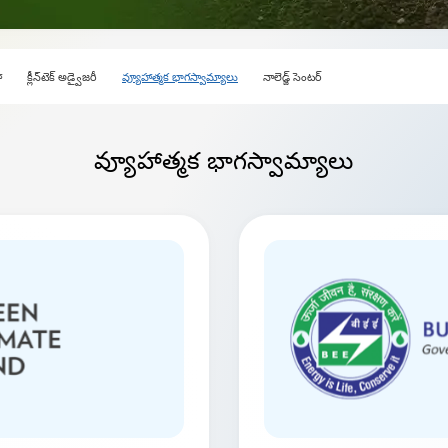
ా
క్లీన్‌టెక్ అడ్వైజరీ
వ్యూహాత్మక భాగస్వామ్యాలు
నాలెడ్జ్ సెంటర్
వ్యూహాత్మక
భాగస్వామ్యాలు