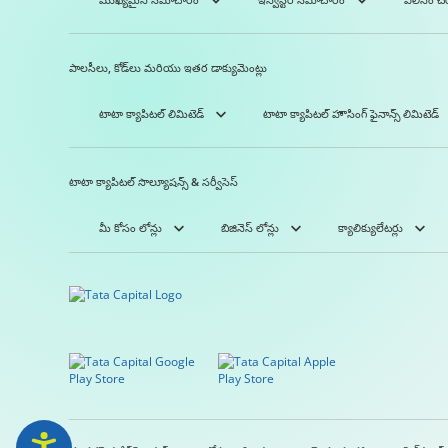
పాలసీలు, కోడ్‌లు మరియు ఇతర డాక్యుమెంట్లు
టాటా క్యాపిటల్ లిమిటెడ్
టాటా క్యాపిటల్ హౌసింగ్ ఫైనాన్స్ లిమిటెడ్
టాటా క్యాపిటల్ సొల్యూషన్స్ & సర్వీసెస్
మీ కోసం లోన్లు
బిజినెస్ లోన్లు
క్యాలిక్యులేటర్లు