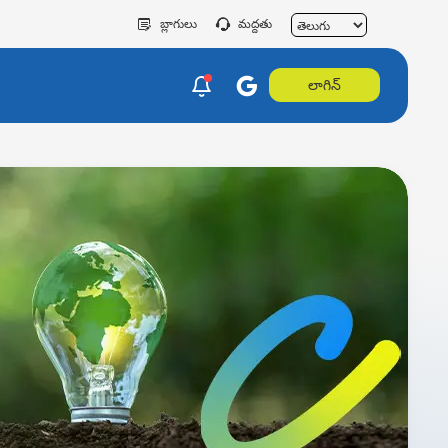
బ్లాగులు
మద్దతు
లాగిన్