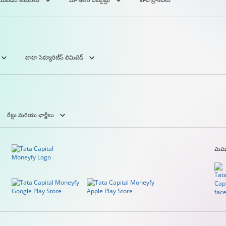
టాటా సెక్యూరిటీస్ లిమిటెడ్
రేట్లు మరియు ఛార్జీలు
మమ్మ