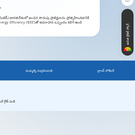
y
 లిమిటెడ్) భారతదేశంలో ఇంధన పొదుపు ప్రాజెక్టులను ప్రోత్సహించడానికి
ergy Efficiency (‘BEE’)తో అవగాహన ఒప్పందం కలిగి ఉంది
ఉచిత క్రెడిట్ స్కోర్
మమ్మల్ని సంప్రదించండి
బ్రాంచ్ లొకేటర్
్ గ్రోత్ ఫండ్