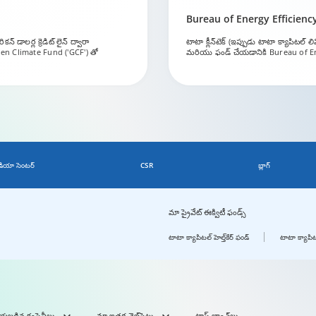
Bureau of Energy Efficienc
్ డాలర్ల క్రెడిట్ లైన్ ద్వారా
టాటా క్లీన్‌టెక్ (ఇప్పుడు టాటా క్యాపిటల్
reen Climate Fund ('GCF') తో
మరియు ఫండ్ చేయడానికి Bureau of En
డియా సెంటర్
CSR
బ్లాగ్
మా ప్రైవేట్ ఈక్విటీ ఫండ్స్
టాటా క్యాపిటల్ హెల్త్‌కేర్ ఫండ్
టాటా క్యాపిటల
ేయబడిన కంపెనీలు
మా ఇతర వెబ్‌సైట్లు
టాప్ బ్రాంచ్‌లు