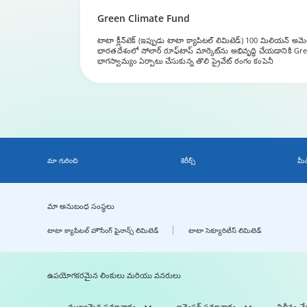
Green Climate Fund
టాటా క్లీన్‌టెక్ (ఇప్పుడు టాటా క్యాపిటల్ లిమిటెడ్) 100 మిలియన్ అమెరికన
భారతదేశంలో సోలార్ రూఫ్‌టాప్ మార్కెట్‌ను అభివృద్ధి చేయడానికి G
భాగస్వామ్యం ఏర్పాటు చేసుకున్న తొలి ప్రైవేట్ రంగం కంపెనీ
మా గురించి
కెరీర్స్
మీ
మా అనుబంధ సంస్థలు
టాటా క్యాపిటల్ హౌసింగ్ ఫైనాన్స్ లిమిటెడ్
టాటా సెక్యూరిటీస్ లిమిటెడ్
ఉపయోగకరమైన లింకులు మరియు వనరులు
ముఖ్యమైన సమాచారం
ఇన్వెస్టర్ సమాచారం
విలీనం చ