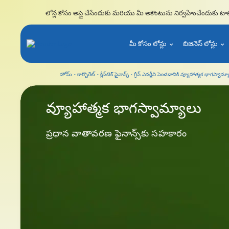
లోన్ల కోసం అప్లై చేసేందుకు మరియు మీ అకౌంటును నిర్వహించేందుకు టా
మీ కోసం లోన్లు
బిజినెస్ లోన్లు
హోమ్
కార్పొరేట్
క్లీన్‌టెక్ ఫైనాన్స్
గ్రీన్ ఎనర్జీని పెంచడానికి వ్యూహాత్మక భాగస్వామ
BL మెషినరీ లోన్
వ్యూహాత్మక
భాగస్వామ్యాలు
ప్రధాన వాతావరణ ఫైనాన్స్‌కు సహకారం