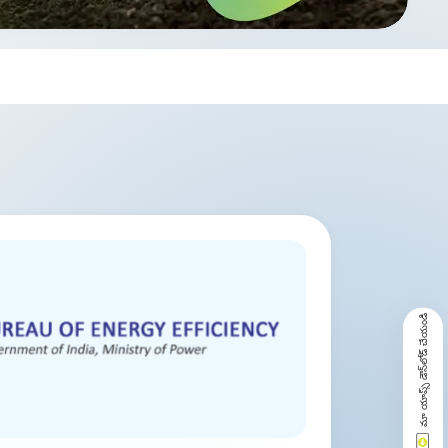
మా యాప్స్ డౌన్‌లోడ్ చేయండి