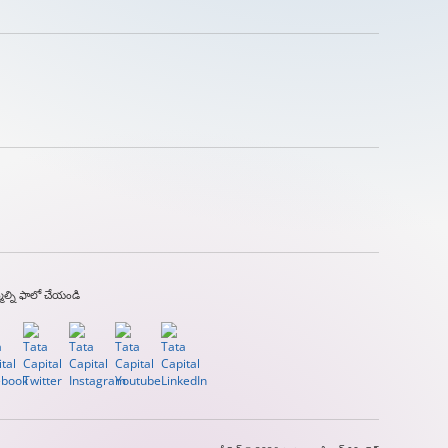
ల్ని ఫాలో చేయండి