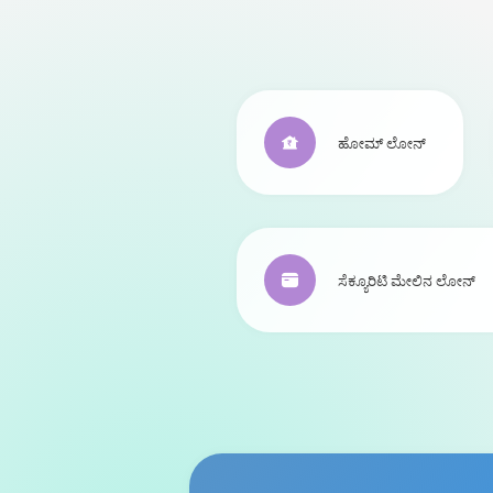
ಹೋಮ್ ಲೋನ್‌
ಸೆಕ್ಯೂರಿಟಿ ಮೇಲಿನ ಲೋನ್