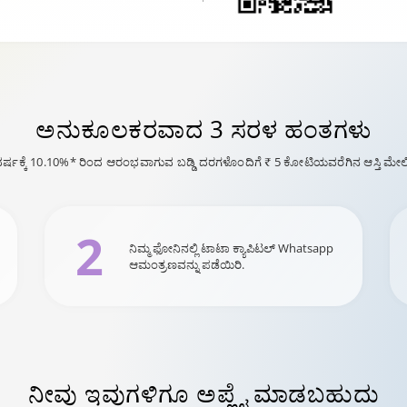
ಅನುಕೂಲಕರವಾದ
3 ಸರಳ ಹಂತಗಳು
್ಷಕ್ಕೆ 10.10%* ರಿಂದ ಆರಂಭವಾಗುವ ಬಡ್ಡಿ ದರಗಳೊಂದಿಗೆ ₹ 5 ಕೋಟಿಯವರೆಗಿನ ಆಸ್ತಿ ಮೇ
2
ನಿಮ್ಮ ಫೋನಿನಲ್ಲಿ ಟಾಟಾ ಕ್ಯಾಪಿಟಲ್ Whatsapp
ಆಮಂತ್ರಣವನ್ನು ಪಡೆಯಿರಿ.
ನೀವು ಇವುಗಳಿಗೂ
ಅಪ್ಲೈ ಮಾಡಬಹುದು