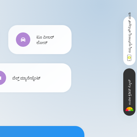
ನಮ್ಮ ಆ್ಯಪ್‌ಗಳನ್ನು ಡೌನ್ಲೋಡ್ ಮಾಡಿ
ಟೂ ವೀಲರ್
ಲೋನ್
ವೆಲ್ತ್ ಮ್ಯಾನೇಜ್ಮೆಂಟ್
ಉಚಿತ ಕ್ರೆಡಿಟ್ ಸ್ಕೋರ್