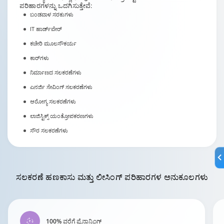
ಪರಿಹಾರಗಳನ್ನು ಒದಗಿಸುತ್ತೇವೆ:
ಬಂಡವಾಳ ಸರಕುಗಳು
IT ಹಾರ್ಡ್‌ವೇರ್
ಕಚೇರಿ ಮೂಲಸೌಕರ್ಯ
ಕಾರ್‌ಗಳು
ನಿರ್ಮಾಣದ ಸಲಕರಣೆಗಳು
ಎನರ್ಜಿ ಸೇವಿಂಗ್ ಸಲಕರಣೆಗಳು
ಆರೋಗ್ಯ ಸಲಕರಣೆಗಳು
ಲಾಜಿಸ್ಟಿಕ್ಸ್ ಯಂತ್ರೋಪಕರಣಗಳು
ಸೌರ ಸಲಕರಣೆಗಳು
ಸಲಕರಣೆ ಹಣಕಾಸು ಮತ್ತು ಲೀಸಿಂಗ್ ಪರಿಹಾರಗಳ
ಅನುಕೂಲಗಳು
100% ವರೆಗೆ ಫೈನಾನ್ಸಿಂಗ್