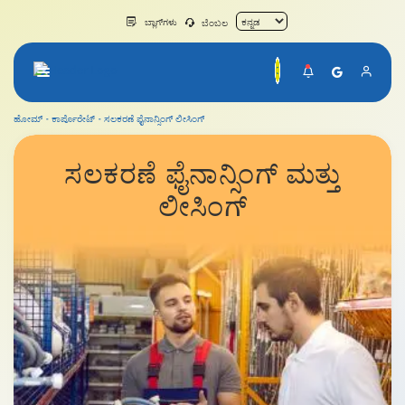
ಬ್ಲಾಗ್‌ಗಳು
ಬೆಂಬಲ
ಹೋಮ್
ಕಾರ್ಪೊರೇಟ್
ಸಲಕರಣೆ ಫೈನಾನ್ಸಿಂಗ್ ಲೀಸಿಂಗ್
ಸಲಕರಣೆ ಲೋನ್ ಮತ್ತು ಲೀಸಿಂಗ್
ಸಲಕರಣೆ
ಫೈನಾನ್ಸಿಂಗ್ ಮತ್ತು
ಲೀಸಿಂಗ್