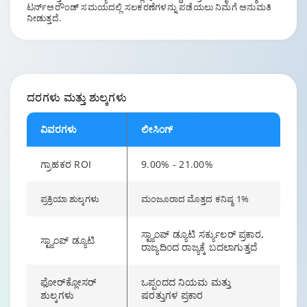
ಟರ್ನ್‌ಅರೌಂಡ್ ಸಮಯದಲ್ಲಿ ಸಲಕರಣೆಗಳನ್ನು ಪಡೆಯಲು ನಿಮಗೆ ಅನುಮತಿ
ನೀಡುತ್ತದೆ.
ದರಗಳು ಮತ್ತು ಶುಲ್ಕಗಳು
ವಿವರಗಳು
ಲೀಸಿಂಗ್
ಗ್ರಾಹಕರ ROI
9.00% - 21.00%
ಪ್ರಕ್ರಿಯಾ ಶುಲ್ಕಗಳು
ಮಂಜೂರಾದ ಮೊತ್ತದ ಕನಿಷ್ಠ 1%
ಸ್ಟ್ಯಾಂಪ್ ಡ್ಯೂಟಿ ಸರ್ಕ್ಯುಲರ್ ಪ್ರಕಾರ,
ಸ್ಟ್ಯಾಂಪ್ ಡ್ಯೂಟಿ
ರಾಜ್ಯದಿಂದ ರಾಜ್ಯಕ್ಕೆ ಬದಲಾಗುತ್ತದೆ
ಫೋರ್‌ಕ್ಲೋಸರ್
ಒಪ್ಪಂದದ ನಿಯಮ ಮತ್ತು
ಶುಲ್ಕಗಳು
ಷರತ್ತುಗಳ ಪ್ರಕಾರ