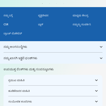
ನಮ್ಮ ಬಗ್ಗೆ
ವೃತ್ತಿಜೀವನ
ಮಾಧ್ಯಮ ಕೇಂದ್ರ
CSR
ಬ್ಲಾಗ್
ನಮ್ಮನ್ನು ಸಂಪರ್ಕಿಸಿ
ಬ್ರಾಂಚ್ ಲೊಕೇಟರ್
ನಮ್ಮ ಅಂಗಸಂಸ್ಥೆಗಳು
ನಮ್ಮ ಖಾಸಗಿ ಇಕ್ವಿಟಿ ಫಂಡ್‌ಗಳು
ಉಪಯುಕ್ತ ಲಿಂಕ್‌ಗಳು ಮತ್ತು ಸಂಪನ್ಮೂಲಗಳು
ಪ್ರಮುಖ ಮಾಹಿತಿ
ಹೂಡಿಕೆದಾರರ ಮಾಹಿತಿ
ಸಂಯೋಜಿತ ಕಂಪನಿಗಳು