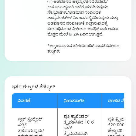
(iii) ಅಡಮಾನದ ಹಕ್ಕನ್ನು ರಚಿಸದಿರುವುದು/
ಕಾನೂನುಬದ್ಧವಾಗಿ ಜಾರಿಗೊಳಿಸದಿರುವುದು:
ಸೆಕ್ಯೂರಿಟಿಗಳು/ಅಡಮಾನ ಸಂಬಂಧಿತ
ಡಾಕ್ಯುಮೆಂಟ್‌ಗಳ ವಿಳಂಬ/ಸಲ್ಲಿಸದಿರುವುದು ಮತ್ತು
ಅಡಮಾನದ ಪರಿಪೂರ್ಣತೆ ಇಲ್ಲದಿರುವುದಕ್ಕೆ
ಸಂಬಂಧಿಸಿದಂತೆ ವಿಳಂಬದ ಅವಧಿಗೆ ಬಾಕಿ ಅಸಲು
ಮೊತ್ತದ ಮೇಲೆ @ 2% ವಿಧಿಸಲಾಗುತ್ತದೆ.
*ಅನ್ವಯವಾಗುವ ತೆರಿಗೆಯೊಂದಿಗೆ ಪಾವತಿಸಬೇಕಾದ
ಶುಲ್ಕಗಳು
ಇತರ ಶುಲ್ಕಗಳ
ಶೆಡ್ಯೂಲ್
ವಿವರಣೆ
ನಿಯತಕಾಲಿಕ
ದಂಡದ ಮೊತ್ತ
ಪ್ರತಿ ಕ್ಯಾಲೆಂಡರ್
ಸ್ಟಾಕ್ ಸ್ಟೇಟ್ಮೆಂಟ್
ಪ್ರತಿ ತ್ರೈಮಾಸಿಕಕ್ಕೆ
ತ್ರೈಮಾಸಿಕದ 10 ರ
ಸಲ್ಲಿಕೆ
₹20,000/-
ಒಳಗೆ
ತಡವಾಗುವುದು/
ಹೆಚ್ಚುವರಿ ಒಂದು
ತ್ರೈಮಾಸಿಕವಾಗಿ