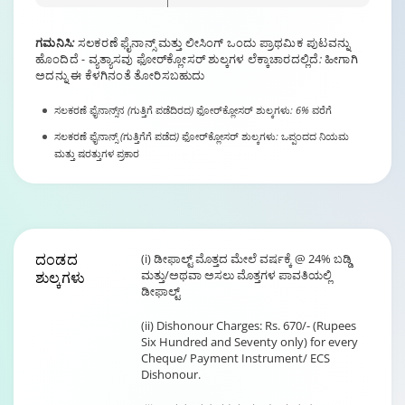
Changing language may refresh or navigate to another page.
Enable captions/subtitles from player controls when available. Audio
ಗಮನಿಸಿ:
ಸಲಕರಣೆ ಫೈನಾನ್ಸ್ ಮತ್ತು ಲೀಸಿಂಗ್ ಒಂದು ಪ್ರಾಥಮಿಕ ಪುಟವನ್ನು
ಹೊಂದಿದೆ - ವ್ಯತ್ಯಾಸವು ಫೋರ್‌ಕ್ಲೋಸರ್ ಶುಲ್ಕಗಳ ಲೆಕ್ಕಾಚಾರದಲ್ಲಿದೆ: ಹೀಗಾಗಿ
ಅದನ್ನು ಈ ಕೆಳಗಿನಂತೆ ತೋರಿಸಬಹುದು
ಸಲಕರಣೆ ಫೈನಾನ್ಸ್‌ನ (ಗುತ್ತಿಗೆ ಪಡೆದಿರದ) ಫೋರ್‌ಕ್ಲೋಸರ್ ಶುಲ್ಕಗಳು: 6% ವರೆಗೆ
ಸಲಕರಣೆ ಫೈನಾನ್ಸ್ (ಗುತ್ತಿಗೆಗೆ ಪಡೆದ) ಫೋರ್‌ಕ್ಲೋಸರ್ ಶುಲ್ಕಗಳು: ಒಪ್ಪಂದದ ನಿಯಮ
ಮತ್ತು ಷರತ್ತುಗಳ ಪ್ರಕಾರ
ದಂಡದ
(i) ಡೀಫಾಲ್ಟ್ ಮೊತ್ತದ ಮೇಲೆ ವರ್ಷಕ್ಕೆ @ 24% ಬಡ್ಡಿ
ಮತ್ತು/ಅಥವಾ ಅಸಲು ಮೊತ್ತಗಳ ಪಾವತಿಯಲ್ಲಿ
ಶುಲ್ಕಗಳು
ಡೀಫಾಲ್ಟ್
(ii) Dishonour Charges: Rs. 670/- (Rupees
Six Hundred and Seventy only) for every
Cheque/ Payment Instrument/ ECS
Dishonour.