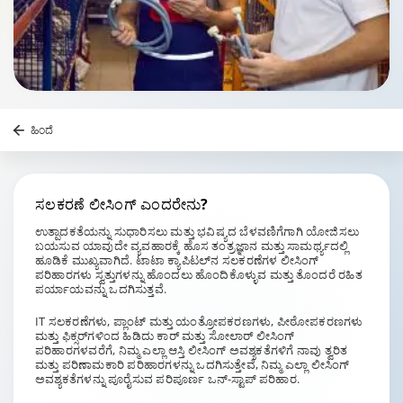
ಹಿಂದೆ
ಸಲಕರಣೆ ಲೀಸಿಂಗ್ ಎಂದರೇನು?
ಉತ್ಪಾದಕತೆಯನ್ನು ಸುಧಾರಿಸಲು ಮತ್ತು ಭವಿಷ್ಯದ ಬೆಳವಣಿಗೆಗಾಗಿ ಯೋಜಿಸಲು
ಬಯಸುವ ಯಾವುದೇ ವ್ಯವಹಾರಕ್ಕೆ ಹೊಸ ತಂತ್ರಜ್ಞಾನ ಮತ್ತು ಸಾಮರ್ಥ್ಯದಲ್ಲಿ
ಹೂಡಿಕೆ ಮುಖ್ಯವಾಗಿದೆ. ಟಾಟಾ ಕ್ಯಾಪಿಟಲ್‌ನ ಸಲಕರಣೆಗಳ ಲೀಸಿಂಗ್
ಪರಿಹಾರಗಳು ಸ್ವತ್ತುಗಳನ್ನು ಹೊಂದಲು ಹೊಂದಿಕೊಳ್ಳುವ ಮತ್ತು ತೊಂದರೆ ರಹಿತ
ಪರ್ಯಾಯವನ್ನು ಒದಗಿಸುತ್ತವೆ.
IT ಸಲಕರಣೆಗಳು, ಪ್ಲಾಂಟ್ ಮತ್ತು ಯಂತ್ರೋಪಕರಣಗಳು, ಪೀಠೋಪಕರಣಗಳು
ಮತ್ತು ಫಿಕ್ಸರ್‌ಗಳಿಂದ ಹಿಡಿದು ಕಾರ್ ಮತ್ತು ಸೋಲಾರ್ ಲೀಸಿಂಗ್
ಪರಿಹಾರಗಳವರೆಗೆ, ನಿಮ್ಮ ಎಲ್ಲಾ ಆಸ್ತಿ ಲೀಸಿಂಗ್ ಅವಶ್ಯಕತೆಗಳಿಗೆ ನಾವು ತ್ವರಿತ
ಮತ್ತು ಪರಿಣಾಮಕಾರಿ ಪರಿಹಾರಗಳನ್ನು ಒದಗಿಸುತ್ತೇವೆ, ನಿಮ್ಮ ಎಲ್ಲಾ ಲೀಸಿಂಗ್
ಅವಶ್ಯಕತೆಗಳನ್ನು ಪೂರೈಸುವ ಪರಿಪೂರ್ಣ ಒನ್-ಸ್ಟಾಪ್ ಪರಿಹಾರ.