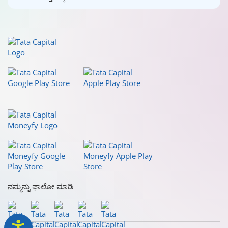
ನಮ್ಮನ್ನು ಫಾಲೋ ಮಾಡಿ