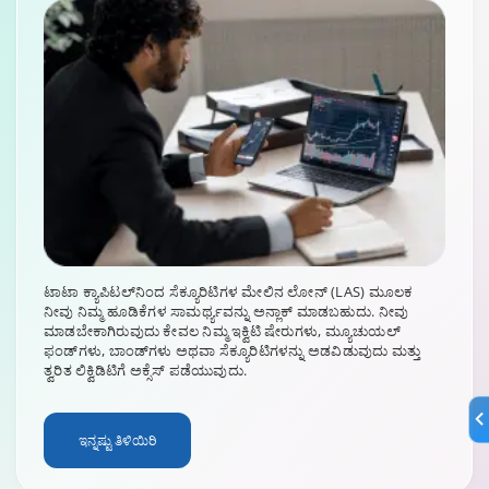
ಟಾಟಾ ಕ್ಯಾಪಿಟಲ್‌ನಿಂದ ಸೆಕ್ಯೂರಿಟಿಗಳ ಮೇಲಿನ ಲೋನ್ (LAS) ಮೂಲಕ
ನೀವು ನಿಮ್ಮ ಹೂಡಿಕೆಗಳ ಸಾಮರ್ಥ್ಯವನ್ನು ಅನ್ಲಾಕ್ ಮಾಡಬಹುದು. ನೀವು
ಮಾಡಬೇಕಾಗಿರುವುದು ಕೇವಲ ನಿಮ್ಮ ಇಕ್ವಿಟಿ ಷೇರುಗಳು, ಮ್ಯೂಚುಯಲ್
ಫಂಡ್‌ಗಳು, ಬಾಂಡ್‌ಗಳು ಅಥವಾ ಸೆಕ್ಯೂರಿಟಿಗಳನ್ನು ಅಡವಿಡುವುದು ಮತ್ತು
ತ್ವರಿತ ಲಿಕ್ವಿಡಿಟಿಗೆ ಅಕ್ಸೆಸ್ ಪಡೆಯುವುದು.
ಇನ್ನಷ್ಟು ತಿಳಿಯಿರಿ