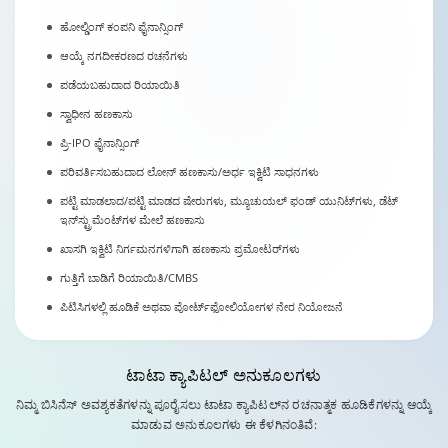
ಹೋಲ್ಡಿಂಗ್ ಕಂಪನಿ ಫೈನಾನ್ಸಿಂಗ್
ಆಯ್ಕೆ ನಗದೀಕರಣದ ರಚನೆಗಳು
ಪಡೆಯಬಹುದಾದ ರಿಯಾಯಿತಿ
ಸ್ವಾಧೀನ ಹಣಕಾಸು
ಪ್ರಿ-IPO ಫೈನಾನ್ಸಿಂಗ್
ಪರಿವರ್ತಿಸಬಹುದಾದ ಲೋನ್ ಹಣಕಾಸು/ಅರ್ಧ ಇಕ್ವಿಟಿ ಸಾಧನಗಳು
ಪಟ್ಟಿ ಮಾಡಲಾದ/ಪಟ್ಟಿ ಮಾಡದ ಷೇರುಗಳು, ಮ್ಯೂಚುಯಲ್ ಫಂಡ್ ಯುನಿಟ್‌ಗಳು, ಡೆಟ್
ಇನ್‌ಸ್ಟ್ರುಮೆಂಟ್‌ಗಳ ಮೇಲೆ ಹಣಕಾಸು
ಖಾಸಗಿ ಇಕ್ವಿಟಿ ನಿರ್ಗಮನಗಳಿಗಾಗಿ ಹಣಕಾಸು ಪ್ರಮೋಟರ್‌ಗಳು
ಗುತ್ತಿಗೆ ಬಾಡಿಗೆ ರಿಯಾಯಿತಿ/CMBS
ಪಿಟಿಸಿಗಳಲ್ಲಿ ಹೂಡಿಕೆ ಅಥವಾ ಪೋರ್ಟ್‌ಫೋಲಿಯೋಗಳ ನೇರ ನಿಯೋಜನೆ
ಟಾಟಾ ಕ್ಯಾಪಿಟಲ್
ಅನುಕೂಲಗಳು
ನಿಮ್ಮ ಬಿಸಿನೆಸ್ ಅವಶ್ಯಕತೆಗಳನ್ನು ಪೂರೈಸಲು ಟಾಟಾ ಕ್ಯಾಪಿಟಲ್‌ನ ರಚನಾತ್ಮಕ ಹೂಡಿಕೆಗಳನ್ನು ಆಯ್ಕೆ
ಮಾಡುವ ಅನುಕೂಲಗಳು ಈ ಕೆಳಗಿನಂತಿವೆ: