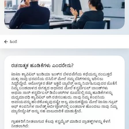
ಹಿಂದೆ
ರಚನಾತ್ಮಕ ಹೂಡಿಕೆಗಳು
ಎಂದರೇನು?
ಟಾಟಾ ಕ್ಯಾಪಿಟಲ್ ಇಂಡಿಯಾ ಇಂಕ್‌ನ ಬೆಳವಣಿಗೆಯ ಕಥೆಯನ್ನು ನಂಬುತ್ತದೆ
ಮತ್ತು ನಾವು ಭರವಸೆಯ ಬಿಸಿನೆಸ್ ಮೇಲೆ ನಮ್ಮ ಬೆಟ್‌ಗಳನ್ನು ಇರಿಸಲು
ಸಿದ್ಧರಿದ್ದೇವೆ. ಆರೋಗ್ಯಕರ ಡೆಟ್ ಇಕ್ವಿಟಿ ಬ್ಯಾಲೆನ್ಸ್ ಅನ್ನು ನಿರ್ವಹಿಸುವುದರ ಜೊತೆಗೆ
ನಿಮ್ಮ ಬಂಡವಾಳದ ಅಗತ್ಯದ ಆಧಾರದ ಮೇಲೆ ಕನ್ವರ್ಟಿಬಲ್ ಬಾಂಡ್‌ಗಳು
ಅಥವಾ ನಾನ್-ಕನ್ವರ್ಟಿಬಲ್ ಡಿಬೆಂಚರ್‌ಗಳ ರೂಪದಲ್ಲಿ ನಮ್ಮ ಹೂಡಿಕೆಗಳನ್ನು
ಮಧ್ಯಮಾವಧಿ ಕ್ಯಾಪಿಟಲ್ ಆಗಿ ರಚಿಸಬಹುದು. ನಾವು ನಿಮ್ಮ ಕಂಪನಿಯ
ಅಪಾಯವನ್ನು ಹಂಚಿಕೊಳ್ಳುವುದಷ್ಟೇ ಅಲ್ಲ, ಮಾರುಕಟ್ಟೆಯ ಮೇಲೆ ಟಾಟಾ ಗ್ರೂಪ್
ಆಫ್ ಕಂಪನಿಗಳ ನಾಲೆಡ್ಜ್ ಆರ್ಬಿಟ್ರೇಜ್‌ನಲ್ಲಿ ಬಂಡವಾಳ ಹೊಂದಲು ನಾವು ನಿಮ್ಮ
ಮ್ಯಾನೇಜ್ಮೆಂಟ್ ಅನ್ನು ಸಹ ಪಾಲುದಾರಿಕೆ ಮಾಡುತ್ತೇವೆ.
ಗ್ರಾಹಕರಿಗೆ ನೀಡಲಾಗುವ ಕೆಲವು ಕಸ್ಟಮೈಜ್ ಮಾಡಿದ ಪ್ರಾಡಕ್ಟ್‌ಗಳನ್ನು ಕೆಳಗೆ
ನೀಡಲಾಗಿದೆ: