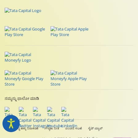
ನಮ್ಮನ್ನು ಫಾಲೋ ಮಾಡಿ
ಕಾನೂನುಬದ್ಧ ಹಕ್ಕು ನಿರಾಕರಣೆ
ಗೌಪ್ಯತಾ ನೀತಿ
ವಂಚನೆ ಸಲಹೆ
ಸೈಟ್ ಮ್ಯಾಪ್