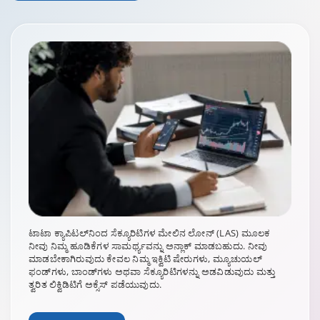
ಟಾಟಾ ಕ್ಯಾಪಿಟಲ್‌ನಿಂದ ಸೆಕ್ಯೂರಿಟಿಗಳ ಮೇಲಿನ ಲೋನ್ (LAS) ಮೂಲಕ
ನೀವು ನಿಮ್ಮ ಹೂಡಿಕೆಗಳ ಸಾಮರ್ಥ್ಯವನ್ನು ಅನ್ಲಾಕ್ ಮಾಡಬಹುದು. ನೀವು
ಮಾಡಬೇಕಾಗಿರುವುದು ಕೇವಲ ನಿಮ್ಮ ಇಕ್ವಿಟಿ ಷೇರುಗಳು, ಮ್ಯೂಚುಯಲ್
ಫಂಡ್‌ಗಳು, ಬಾಂಡ್‌ಗಳು ಅಥವಾ ಸೆಕ್ಯೂರಿಟಿಗಳನ್ನು ಅಡವಿಡುವುದು ಮತ್ತು
ತ್ವರಿತ ಲಿಕ್ವಿಡಿಟಿಗೆ ಅಕ್ಸೆಸ್ ಪಡೆಯುವುದು.