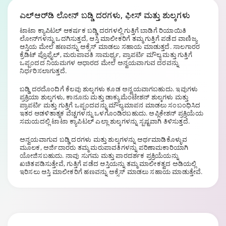
ಎಲ್‌ಆರ್‌ಡಿ ಲೋನ್ ಬಡ್ಡಿ ದರಗಳು,
ಫೀಸ್ ಮತ್ತು ಶುಲ್ಕಗಳು
ಟಾಟಾ ಕ್ಯಾಪಿಟಲ್ ಆಕರ್ಷಕ ಬಡ್ಡಿ ದರಗಳಲ್ಲಿ ಗುತ್ತಿಗೆ ಬಾಡಿಗೆ ರಿಯಾಯಿತಿ
ಲೋನ್‌ಗಳನ್ನು ಒದಗಿಸುತ್ತದೆ, ಆಸ್ತಿ ಮಾಲೀಕರಿಗೆ ತಮ್ಮ ಗುತ್ತಿಗೆ ಪಡೆದ ವಾಣಿಜ್ಯ
ಆಸ್ತಿಯ ಮೇಲೆ ಹಣವನ್ನು ಅಕ್ಸೆಸ್ ಮಾಡಲು ಸಹಾಯ ಮಾಡುತ್ತದೆ. ಸಾಲಗಾರರ
ಕ್ರೆಡಿಟ್ ಪ್ರೊಫೈಲ್, ಮರುಪಾವತಿ ಸಾಮರ್ಥ್ಯ, ಪ್ರಾಪರ್ಟಿ ಮೌಲ್ಯ ಮತ್ತು ಗುತ್ತಿಗೆ
ಒಪ್ಪಂದದ ನಿಯಮಗಳ ಆಧಾರದ ಮೇಲೆ ಅನ್ವಯವಾಗುವ ದರವನ್ನು
ನಿರ್ಧರಿಸಲಾಗುತ್ತದೆ.
ಬಡ್ಡಿ ದರದೊಂದಿಗೆ ಕೆಲವು ಶುಲ್ಕಗಳು ಕೂಡ ಅನ್ವಯವಾಗಬಹುದು. ಇವುಗಳು
ಪ್ರಕ್ರಿಯಾ ಶುಲ್ಕಗಳು, ಕಾನೂನು ಮತ್ತು ಡಾಕ್ಯುಮೆಂಟೇಶನ್ ಶುಲ್ಕಗಳು ಮತ್ತು
ಪ್ರಾಪರ್ಟಿ ಮತ್ತು ಗುತ್ತಿಗೆ ಒಪ್ಪಂದವನ್ನು ಮೌಲ್ಯಮಾಪನ ಮಾಡಲು ಸಂಬಂಧಿಸಿದ
ಇತರ ಆಡಳಿತಾತ್ಮಕ ವೆಚ್ಚಗಳನ್ನು ಒಳಗೊಂಡಿರಬಹುದು. ಅಪ್ಲಿಕೇಶನ್ ಪ್ರಕ್ರಿಯೆಯ
ಸಮಯದಲ್ಲಿ ಟಾಟಾ ಕ್ಯಾಪಿಟಲ್ ಎಲ್ಲಾ ಶುಲ್ಕಗಳನ್ನು ಸ್ಪಷ್ಟವಾಗಿ ತಿಳಿಸುತ್ತದೆ.
ಅನ್ವಯವಾಗುವ ಬಡ್ಡಿ ದರಗಳು ಮತ್ತು ಶುಲ್ಕಗಳನ್ನು ಅರ್ಥಮಾಡಿಕೊಳ್ಳುವ
ಮೂಲಕ, ಅರ್ಜಿದಾರರು ತಮ್ಮ ಮರುಪಾವತಿಗಳನ್ನು ಪರಿಣಾಮಕಾರಿಯಾಗಿ
ಯೋಜಿಸಬಹುದು. ನಾವು ಸುಗಮ ಮತ್ತು ಪಾರದರ್ಶಕ ಪ್ರಕ್ರಿಯೆಯನ್ನು
ಖಚಿತಪಡಿಸುತ್ತೇವೆ, ಗುತ್ತಿಗೆ ಪಡೆದ ಆಸ್ತಿಯನ್ನು ತಮ್ಮ ಮಾಲೀಕತ್ವದ ಅಡಿಯಲ್ಲಿ
ಇರಿಸಲು ಆಸ್ತಿ ಮಾಲೀಕರಿಗೆ ಹಣವನ್ನು ಅಕ್ಸೆಸ್ ಮಾಡಲು ಸಹಾಯ ಮಾಡುತ್ತೇವೆ.