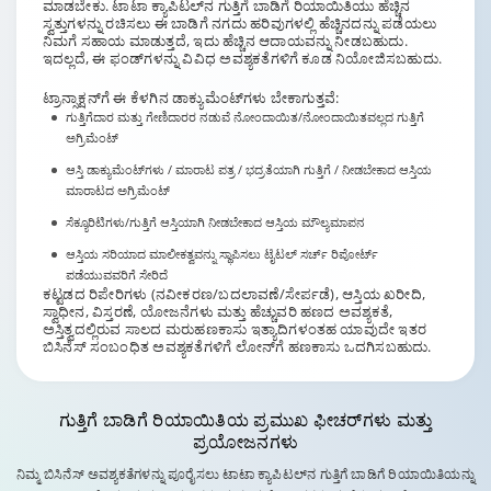
ಮಾಡಬೇಕು. ಟಾಟಾ ಕ್ಯಾಪಿಟಲ್‌ನ ಗುತ್ತಿಗೆ ಬಾಡಿಗೆ ರಿಯಾಯಿತಿಯು ಹೆಚ್ಚಿನ
ಸ್ವತ್ತುಗಳನ್ನು ರಚಿಸಲು ಈ ಬಾಡಿಗೆ ನಗದು ಹರಿವುಗಳಲ್ಲಿ ಹೆಚ್ಚಿನದನ್ನು ಪಡೆಯಲು
ನಿಮಗೆ ಸಹಾಯ ಮಾಡುತ್ತದೆ, ಇದು ಹೆಚ್ಚಿನ ಆದಾಯವನ್ನು ನೀಡಬಹುದು.
ಇದಲ್ಲದೆ, ಈ ಫಂಡ್‌ಗಳನ್ನು ವಿವಿಧ ಅವಶ್ಯಕತೆಗಳಿಗೆ ಕೂಡ ನಿಯೋಜಿಸಬಹುದು.
ಟ್ರಾನ್ಸಾಕ್ಷನ್‌ಗೆ ಈ ಕೆಳಗಿನ ಡಾಕ್ಯುಮೆಂಟ್‌ಗಳು ಬೇಕಾಗುತ್ತವೆ:
ಗುತ್ತಿಗೆದಾರ ಮತ್ತು ಗೇಣಿದಾರರ ನಡುವೆ ನೋಂದಾಯಿತ/ನೋಂದಾಯಿತವಲ್ಲದ ಗುತ್ತಿಗೆ
ಅಗ್ರಿಮೆಂಟ್
ಆಸ್ತಿ ಡಾಕ್ಯುಮೆಂಟ್‌ಗಳು / ಮಾರಾಟ ಪತ್ರ / ಭದ್ರತೆಯಾಗಿ ಗುತ್ತಿಗೆ / ನೀಡಬೇಕಾದ ಆಸ್ತಿಯ
ಮಾರಾಟದ ಅಗ್ರಿಮೆಂಟ್
ಸೆಕ್ಯೂರಿಟಿಗಳು/ಗುತ್ತಿಗೆ ಆಸ್ತಿಯಾಗಿ ನೀಡಬೇಕಾದ ಆಸ್ತಿಯ ಮೌಲ್ಯಮಾಪನ
ಆಸ್ತಿಯ ಸರಿಯಾದ ಮಾಲೀಕತ್ವವನ್ನು ಸ್ಥಾಪಿಸಲು ಟೈಟಲ್ ಸರ್ಚ್ ರಿಪೋರ್ಟ್
ಪಡೆಯುವವರಿಗೆ ಸೇರಿದೆ
ಕಟ್ಟಡದ ರಿಪೇರಿಗಳು (ನವೀಕರಣ/ಬದಲಾವಣೆ/ಸೇರ್ಪಡೆ), ಆಸ್ತಿಯ ಖರೀದಿ,
ಸ್ವಾಧೀನ, ವಿಸ್ತರಣೆ, ಯೋಜನೆಗಳು ಮತ್ತು ಹೆಚ್ಚುವರಿ ಹಣದ ಅವಶ್ಯಕತೆ,
ಅಸ್ತಿತ್ವದಲ್ಲಿರುವ ಸಾಲದ ಮರುಹಣಕಾಸು ಇತ್ಯಾದಿಗಳಂತಹ ಯಾವುದೇ ಇತರ
ಬಿಸಿನೆಸ್ ಸಂಬಂಧಿತ ಅವಶ್ಯಕತೆಗಳಿಗೆ ಲೋನ್‌ಗೆ ಹಣಕಾಸು ಒದಗಿಸಬಹುದು.
ಗುತ್ತಿಗೆ ಬಾಡಿಗೆ ರಿಯಾಯಿತಿಯ
ಪ್ರಮುಖ ಫೀಚರ್‌ಗಳು ಮತ್ತು
ಪ್ರಯೋಜನಗಳು
ನಿಮ್ಮ ಬಿಸಿನೆಸ್ ಅವಶ್ಯಕತೆಗಳನ್ನು ಪೂರೈಸಲು ಟಾಟಾ ಕ್ಯಾಪಿಟಲ್‌ನ ಗುತ್ತಿಗೆ ಬಾಡಿಗೆ ರಿಯಾಯಿತಿಯನ್ನು