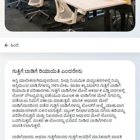
ಹಿಂದೆ
ಗುತ್ತಿಗೆ
ಬಾಡಿಗೆ ರಿಯಾಯಿತಿ
ಎಂದರೇನು
ಆಸ್ತಿ ಮಾಲೀಕರಾಗಿರುವುದರಿಂದ, ನೀವು ನಿಯಮಿತ ಮಧ್ಯಂತರಗಳಲ್ಲಿ ನಿಮ್ಮ
ಆಸ್ತಿಯಿಂದ ಬಾಡಿಗೆಗಳನ್ನು ಗಳಿಸಬೇಕು. ಟಾಟಾ ಕ್ಯಾಪಿಟಲ್‌ನ ಗುತ್ತಿಗೆ ಬಾಡಿಗೆ
ರಿಯಾಯಿತಿ ಪರಿಹಾರಗಳು ಗುತ್ತಿಗೆ ಬಾಡಿಗೆಗಳ ಮೇಲೆ ಆಕರ್ಷಕ ಬಡ್ಡಿ ದರಗಳಲ್ಲಿ
ಲೋನ್ ಸೌಲಭ್ಯವನ್ನು ಪಡೆಯುವ ಮೂಲಕ ಈ ಬಾಡಿಗೆಗಳ ಮೇಲೆ ನಗದನ್ನು
ಪಡೆಯಲು ನಿಮಗೆ ಸಹಾಯ ಮಾಡುತ್ತವೆ. ಮಾಸಿಕ ಆಧಾರದ ಮೇಲೆ
ಬಾಡಿಗೆದಾರರಿಂದ ಪಡೆದ ಗುತ್ತಿಗೆ ಬಾಡಿಗೆಗಳನ್ನು ಲೋನ್‌ಗೆ ಅಪ್ಲೈ ಮಾಡುವಾಗ
ಅಡಮಾನಗಳಾಗಿ ಬಳಸಲಾಗುತ್ತದೆ. ಬ್ಯಾಂಕ್ ದೀರ್ಘಾವಧಿಯ ನಗದು ಹರಿವನ್ನು
ಪರಿಶೀಲಿಸುತ್ತದೆ ಮತ್ತು ನಿಖರವಾದ ಮೊತ್ತದ ಆಧಾರದ ಮೇಲೆ ಲೋನನ್ನು
ಒದಗಿಸುತ್ತದೆ. ನಂತರ ಈ ಲೋನನ್ನು ಭರವಸೆ ನೀಡಿದ ಬಾಡಿಗೆಗಳಿಂದ
ಪಾವತಿಸಲಾಗುತ್ತದೆ.
ಬಾಡಿಗೆದಾರರು ಅಥವಾ ಗುತ್ತಿಗೆದಾರರು ಗುತ್ತಿಗೆ ಅವಧಿಗೆ ಮಾಸಿಕವಾಗಿ ಪಾವತಿ