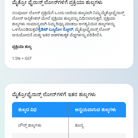
ಮೈಕ್ರೋ ಫೈನಾನ್ಸ್ ಲೋನ್‌ಗಳಿಗೆ
ಪ್ರಕ್ರಿಯಾ ಶುಲ್ಕಗಳು
ಸಂಪೂರ್ಣ ಲೋನ್ ಪ್ರಕ್ರಿಯೆಗೆ ಒಂದು ಬಾರಿಯ ಶುಲ್ಕವಾಗಿ ನಿಮ್ಮ ಮೈಕ್ರೋಫೈನಾನ್ಸ್
ಲೋನ್ ಅಪ್ಲಿಕೇಶನ್ ಮೇಲೆ ಪ್ರಕ್ರಿಯಾ ಶುಲ್ಕವನ್ನು ವಿಧಿಸಲಾಗುತ್ತದೆ. ಪ್ರಕ್ರಿಯಾ
ಶುಲ್ಕಗಳು ಸಾಮಾನ್ಯವಾಗಿ ನಿಮ್ಮ ರಿವ್ಯೂ ಮಾಡಲು ಅಗತ್ಯವಿರುವ ಶುಲ್ಕಗಳನ್ನು
ಒಳಗೊಂಡಿರುತ್ತವೆ
ಕ್ರೆಡಿಟ್ ಬ್ಯೂರೋ ಸ್ಕೋರ್
, ಮೈಕ್ರೋಫೈನಾನ್ಸ್ ಲೋನ್
ಅನುಮೋದನೆ ಮತ್ತು ಇತರ ಆಡಳಿತಾತ್ಮಕ ವೆಚ್ಚಗಳನ್ನು ಪರಿಶೀಲಿಸಿ.
ಪ್ರಕ್ರಿಯಾ ಶುಲ್ಕ
1.5% + GST
ಮೈಕ್ರೋಫೈನಾನ್ಸ್ ಲೋನ್‌ಗಳಿಗೆ
ಇತರ ಶುಲ್ಕಗಳು
ಶುಲ್ಕದ ವಿಧ
ಅನ್ವಯವಾಗುವ ಶುಲ್ಕಗಳು
ಬೌನ್ಸ್ ಶುಲ್ಕಗಳು
ಶೂನ್ಯ