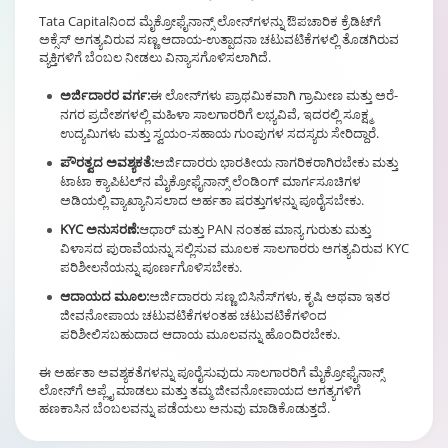
Tata Capital‌ನಿಂದ ಮೈಕ್ರೋಫೈನಾನ್ಸ್ ಲೋನ್‌ಗಳನ್ನು ಔಪಚಾರಿಕ ಕ್ರೆಡಿಟ್‌ಗೆ
ಅಕ್ಸೆಸ್ ಅಗತ್ಯವಿರುವ ಸಣ್ಣ ಆದಾಯ-ಉತ್ಪಾದನಾ ಚಟುವಟಿಕೆಗಳಲ್ಲಿ ತೊಡಗಿರುವ
ವ್ಯಕ್ತಿಗಳಿಗೆ ಬೆಂಬಲ ನೀಡಲು ವಿನ್ಯಾಸಗೊಳಿಸಲಾಗಿದೆ.
ಅರ್ಜಿದಾರರ ವರ್ಗ:
ಈ ಲೋನ್‌ಗಳು ಪ್ರಾಥಮಿಕವಾಗಿ ಗ್ರಾಮೀಣ ಮತ್ತು ಅರೆ-
ನಗರ ಪ್ರದೇಶಗಳಲ್ಲಿ ಮಹಿಳಾ ಸಾಲಗಾರರಿಗೆ ಲಭ್ಯವಿವೆ, ಇದರಲ್ಲಿ ಸೂಕ್ಷ್ಮ
ಉದ್ಯಮಿಗಳು ಮತ್ತು ಸ್ವಯಂ-ಸಹಾಯ ಗುಂಪುಗಳ ಸದಸ್ಯರು ಸೇರಿದ್ದಾರೆ.
ಪೌರತ್ವದ ಅವಶ್ಯಕತೆ:
ಅರ್ಜಿದಾರರು ಭಾರತೀಯ ನಾಗರಿಕರಾಗಿರಬೇಕು ಮತ್ತು
ಟಾಟಾ ಕ್ಯಾಪಿಟಲ್‌ನ ಮೈಕ್ರೋಫೈನಾನ್ಸ್ ಲೆಂಡಿಂಗ್ ಮಾರ್ಗಸೂಚಿಗಳ
ಅಡಿಯಲ್ಲಿ ವ್ಯಾಖ್ಯಾನಿಸಲಾದ ಅರ್ಹತಾ ಷರತ್ತುಗಳನ್ನು ಪೂರೈಸಬೇಕು.
KYC ಅನುಸರಣೆ:
ಆಧಾರ್ ಮತ್ತು PAN ನಂತಹ ಮಾನ್ಯ ಗುರುತು ಮತ್ತು
ವಿಳಾಸದ ಪುರಾವೆಯನ್ನು ಸಲ್ಲಿಸುವ ಮೂಲಕ ಸಾಲಗಾರರು ಅಗತ್ಯವಿರುವ KYC
ಪರಿಶೀಲನೆಯನ್ನು ಪೂರ್ಣಗೊಳಿಸಬೇಕು.
ಆದಾಯದ ಮೂಲ:
ಅರ್ಜಿದಾರರು ಸಣ್ಣ ಬಿಸಿನೆಸ್‌ಗಳು, ಕೃಷಿ ಅಥವಾ ಇತರ
ಜೀವನೋಪಾಯ ಚಟುವಟಿಕೆಗಳಂತಹ ಚಟುವಟಿಕೆಗಳಿಂದ
ಪರಿಶೀಲಿಸಬಹುದಾದ ಆದಾಯ ಮೂಲವನ್ನು ಹೊಂದಿರಬೇಕು.
ಈ ಅರ್ಹತಾ ಅವಶ್ಯಕತೆಗಳನ್ನು ಪೂರೈಸುವುದು ಸಾಲಗಾರರಿಗೆ ಮೈಕ್ರೋಫೈನಾನ್ಸ್
ಲೋನ್‌ಗೆ ಅಪ್ಲೈ ಮಾಡಲು ಮತ್ತು ತಮ್ಮ ಜೀವನೋಪಾಯದ ಅಗತ್ಯಗಳಿಗೆ
ಹಣಕಾಸಿನ ಬೆಂಬಲವನ್ನು ಪಡೆಯಲು ಅನುವು ಮಾಡಿಕೊಡುತ್ತದೆ.