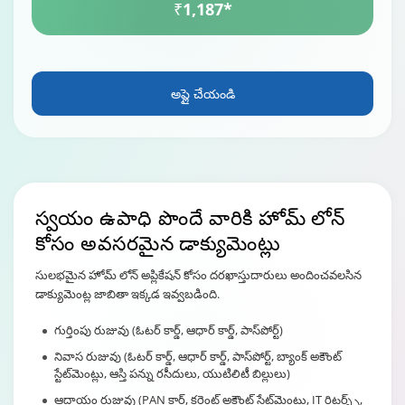
₹1,187*
అప్లై చేయండి
స్వయం ఉపాధి పొందే వారికి
హోమ్ లోన్
కోసం అవసరమైన డాక్యుమెంట్లు
సులభమైన హోమ్ లోన్ అప్లికేషన్ కోసం దరఖాస్తుదారులు అందించవలసిన
డాక్యుమెంట్ల జాబితా ఇక్కడ ఇవ్వబడింది.
గుర్తింపు రుజువు (ఓటర్ కార్డ్, ఆధార్ కార్డ్, పాస్‌పోర్ట్)
నివాస రుజువు (ఓటర్ కార్డ్, ఆధార్ కార్డ్, పాస్‌పోర్ట్, బ్యాంక్ అకౌంట్
స్టేట్‌మెంట్లు, ఆస్తి పన్ను రసీదులు, యుటిలిటీ బిల్లులు)
ఆదాయం రుజువు (PAN కార్డ్, కరెంట్ అకౌంట్ స్టేట్‌మెంట్లు, IT రిటర్న్స్,