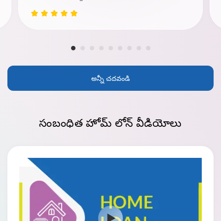
అన్నీ చదవండి
సంబంధిత హోమ్ లోన్
వీడియోలు