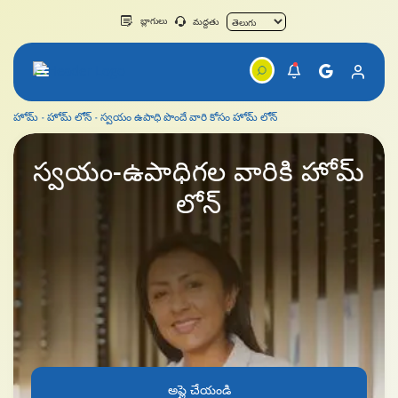
బ్లాగులు
మద్దతు
హోమ్
హోమ్ లోన్
స్వయం ఉపాధి పొందే వారి కోసం హోమ్ లోన్
స్వయం-ఉపాధి పొందే వారి కోసం హోమ్ లోన్
స్వయం-ఉపాధిగల
వారికి హోమ్
లోన్
అప్లై చేయండి