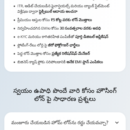
ITR, ఆడిట్ చేయబడిన ఫైనాన్షియల్స్ మరియు బ్యాంక్ స్టేట్‌మెంట్
విశ్లేషణ ద్వారా
ఫ్లెక్సిబుల్ ఆదాయ అంచనా
ప్రీమియం ఆస్తుల కోసం
₹5 కోట్ల వరకు లోన్ మొత్తాలు
నిర్వహించదగిన EMIల కోసం
30 సంవత్సరాల వరకు అవధి
e-KYC మరియు కాగితరహిత పంపిణీతో
పూర్తి డిజిటల్ అప్లికేషన్
ఫ్లోటింగ్-రేటు లోన్ల పై
జీరో ఫోర్‍క్లోజర్ ఛార్జీలు
పెద్ద లోన్ మొత్తాల కోసం
ప్రత్యేక రిలేషన్‌షిప్ మేనేజర్
బిజినెస్ క్యాష్ ఫ్లోకు సరిపోలడానికి
అనేక EMI ప్లాన్ ఎంపికలు
స్వయం ఉపాధి పొందే వారి
కోసం హౌసింగ్
లోన్ పై సాధారణ ప్రశ్నలు
మంజూరు చేయబడిన హోమ్ లోన్‌ను రద్దు చేయవచ్చా?