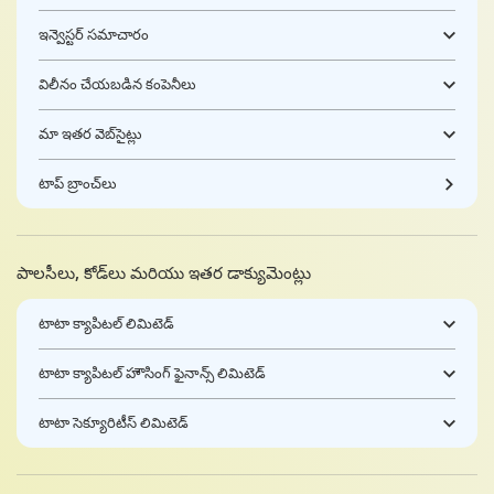
ఇన్వెస్టర్ సమాచారం
విలీనం చేయబడిన కంపెనీలు
మా ఇతర వెబ్‌సైట్లు
టాప్ బ్రాంచ్‌లు
పాలసీలు, కోడ్‌లు మరియు ఇతర డాక్యుమెంట్లు
టాటా క్యాపిటల్ లిమిటెడ్
టాటా క్యాపిటల్ హౌసింగ్ ఫైనాన్స్ లిమిటెడ్
టాటా సెక్యూరిటీస్ లిమిటెడ్