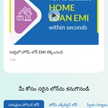
సెకన్లలో హోమ్ లోన్ EMI లెక్కించండి
1:00
మీ కోసం
సరైన లోన్‌ను కనుగొనండి
సరసమైన హౌసింగ్ లోన్
హోమ్ ఎక్స్‌టెన్షన్ లోన్
స్వీయ-నిర్మాణ