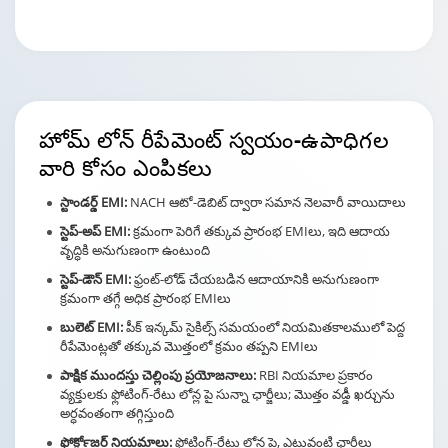
Changing language may refresh or navigate to another page
Enable captions/subtitles from player controls when availab
Enable captions/subtitles from player controls when availab
Enable captions/subtitles from player controls when availab
హోమ్ లోన్ రీపేమెంట్
స్వయం-ఉపాధిగల
వారి కోసం ఎంపికలు
స్టాండర్డ్ EMI:
NACH ఆటో-డెబిట్ ద్వారా సమాన నెలవారీ వాయిదాలు
స్టెప్-అప్ EMI:
క్రమంగా పెరిగే తక్కువ ప్రారంభ EMIలు, ఇది ఆదాయ
వృద్ధికి అనుగుణంగా ఉంటుంది
స్టెప్-డౌన్ EMI:
ఫ్రంట్-లోడ్ చేయబడిన ఆదాయానికి అనుగుణంగా
క్రమంగా తగ్గే అధిక ప్రారంభ EMIలు
బులెట్ EMI:
పీక్ ఇన్కమ్ సైకిల్స్ సమయంలో నియమితకాలములో పెద్ద
రీపేమెంట్లతో తక్కువ మొత్తంలో క్రమం తప్పని EMIలు
పాక్షిక ముందస్తు చెల్లింపు ప్రయోజనాలు:
RBI నియమాల ప్రకారం
వ్యక్తులకు ఫ్లోటింగ్-రేటు లోన్ల పై సున్నా ఛార్జీలు; మొత్తం వడ్డీ ఖర్చును
అర్ధవంతంగా తగ్గిస్తుంది
ఫోర్‍క్లోజర్ నియమాలు:
ఫ్లోటింగ్-రేటు లోన్ల పై, ఎటువంటి ఛార్జీలు