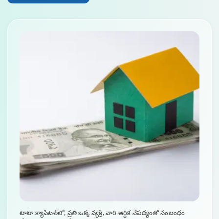
హోమ్ లోన్ రీపేమెంట్ గైడ్
0:59
టాటా క్యాపిటల్‌లో, ప్రతి ఒక్క వ్యక్తి, వారి ఆర్థిక నేపథ్యంతో సంబంధం