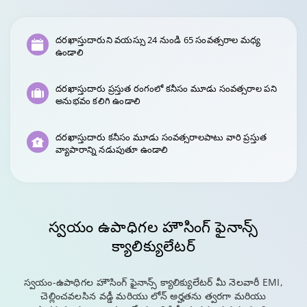
దరఖాస్తుదారుని వయస్సు 24 నుండి 65 సంవత్సరాల మధ్య
ఉండాలి
దరఖాస్తుదారు ప్రస్తుత రంగంలో కనీసం మూడు సంవత్సరాల పని
అనుభవం కలిగి ఉండాలి
దరఖాస్తుదారు కనీసం మూడు సంవత్సరాలపాటు వారి ప్రస్తుత
వ్యాపారాన్ని నడుపుతూ ఉండాలి
స్వయం ఉపాధిగల హౌసింగ్
ఫైనాన్స్
క్యాలిక్యులేటర్
స్వయం-ఉపాధిగల హౌసింగ్ ఫైనాన్స్ క్యాలిక్యులేటర్ మీ నెలవారీ EMI,
చెల్లించవలసిన వడ్డీ మరియు లోన్ అర్హతను త్వరగా మరియు