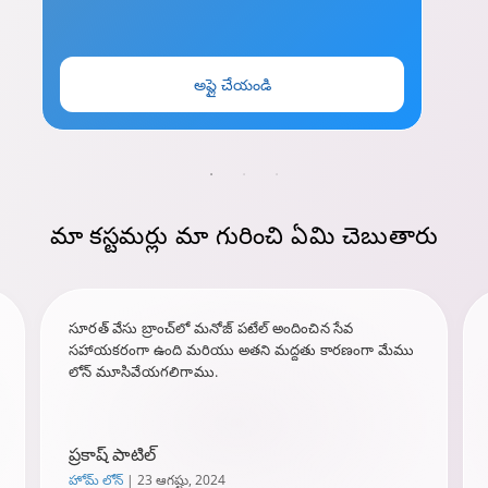
అప్లై చేయండి
మా కస్టమర్లు
మా గురించి
ఏమి చెబుతారు
సూరత్ వేసు బ్రాంచ్‌లో మనోజ్ పటేల్ అందించిన సేవ
సహాయకరంగా ఉంది మరియు అతని మద్దతు కారణంగా మేము
లోన్ మూసివేయగలిగాము.
ప్రకాష్ పాటిల్
హోమ్ లోన్
| 23 ఆగష్టు, 2024