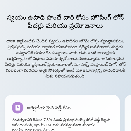
స్వయం ఉపాధి పొందే వారి కోసం హౌసింగ్ లోన్
ఫీచర్లు మరియు ప్రయోజనాలు
టాటా క్యాపిటల్‌కు చెందిన స్వయం ఉపాధిగల హోమ్ లోన్లు వ్యవస్థాపకులు,
ప్రొఫెషనల్స్ మరియు వ్యాపార యజమానుల ప్రత్యేక అవసరాలకు మద్దతు
ఇవ్వడానికి రూపొందించబడ్డాయి, వారు తమ ఇంటి ఆకాంక్షలకు
ఆత్మవిశ్వాసంతో నిధులు సమకూర్చుకోవాలనుకుంటున్నారు. అనుకూలమైన
ఫీచర్లు మరియు ఫ్లెక్సిబుల్ ప్రయోజనాలతో, మా సెల్ఫ్ ఎంప్లాయిడ్ హౌస్ లోన్
సులభంగా మరియు ఆర్థిక సౌకర్యంతో ఇంటి యాజమాన్యాన్ని సాధించడానికి
మీకు సహాయపడుతుంది.
ఆకర్షణీయమైన వడ్డీ రేటు
సంవత్సరానికి కేవలం 7.5% నుండి ప్రారంభమయ్యే పోటీ వడ్డీ రేట్లను
ఆనందించండి, ఇది మీ EMIలను సరసమైనదిగా మరియు
నిర్వహించదగినదిగా చేస్తుంది.