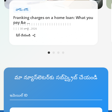
హోమ్ లోన్
Franking charges on a home loan: What you
pay &a
...
| | | | | | | | | | | | | | | | | | | | | | | | | |
| | | 30 జూలై, ,2026
షేర్ చేయండి
మా
న్యూస్‌లెటర్
కు సబ్‌స్క్రైబ్ చేయండి
ఇమెయిల్ ID