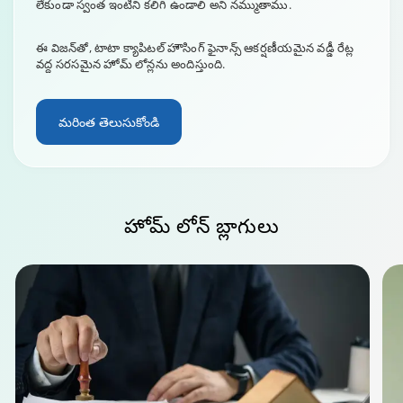
లేకుండా స్వంత ఇంటిని కలిగి ఉండాలి అని నమ్ముతాము.
ఈ విజన్‌తో, టాటా క్యాపిటల్ హౌసింగ్ ఫైనాన్స్ ఆకర్షణీయమైన వడ్డీ రేట్ల
వద్ద సరసమైన హోమ్ లోన్లను అందిస్తుంది.
మరింత తెలుసుకోండి
హోమ్ లోన్
బ్లాగులు