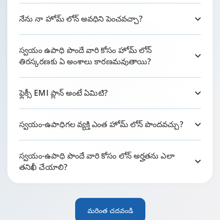
నేను నా హోమ్ లోన్ అవధిని పెంచవచ్చా?
స్వయం ఉపాధి పొందే వారి కోసం హోమ్ లోన్
తిరస్కరణకు ఏ అంశాలు కారణమవుతాయి?
ఫ్లెక్సీ EMI ప్లాన్ అంటే ఏమిటి?
స్వయం-ఉపాధిగల వ్యక్తి ఎంత హోమ్ లోన్ పొందవచ్చు?
స్వయం-ఉపాధి పొందే వారి కోసం లోన్ అర్హతను ఎలా
తనిఖీ చేయాలి?
మరింత చదవండి