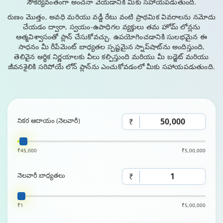
సౌకర్యవంతంగా అంచనా వేయడానికి మీకు సహాయపడుతుంది.
రుణం మొత్తం, అవధి మరియు వడ్డీ రేటు వంటి ప్రాథమిక వివరాలను నమోదు
చేయడం ద్వారా, స్వయం-ఉపాధిగల వ్యక్తులు తమ హోమ్ లోన్లను
ఆత్మవిశ్వాసంతో ప్లాన్ చేసుకోవచ్చు. ఉపయోగించడానికి సులభమైన ఈ
సాధనం మీ రీపేమెంట్ బాధ్యతల స్పష్టమైన స్నాప్‌షాట్‌ను అందిస్తుంది,
తెలివైన ఆర్థిక నిర్ణయాలకు వీలు కల్పిస్తుంది మరియు మీ బడ్జెట్ మరియు
జీవనశైలికి సరిపోయే లోన్ ప్లాన్‌ను ఎంచుకోవడంలో మీకు సహాయపడుతుంది.
నికర ఆదాయం (నెలవారీ)
₹
₹45,000
₹5,00,000
నెలవారీ బాధ్యతలు
₹
₹1
₹5,00,000