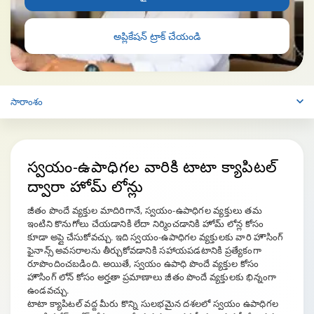
అప్లికేషన్ ట్రాక్ చేయండి
సారాంశం
స్వయం-ఉపాధిగల వారికి
టాటా క్యాపిటల్
ద్వారా
హోమ్ లోన్లు
జీతం పొందే వ్యక్తుల మాదిరిగానే, స్వయం-ఉపాధిగల వ్యక్తులు తమ
ఇంటిని కొనుగోలు చేయడానికి లేదా నిర్మించడానికి హోమ్ లోన్ల కోసం
కూడా అప్లై చేసుకోవచ్చు. ఇది స్వయం-ఉపాధిగల వ్యక్తులకు వారి హౌసింగ్
ఫైనాన్స్ అవసరాలను తీర్చుకోవడానికి సహాయపడటానికి ప్రత్యేకంగా
రూపొందించబడింది. అయితే, స్వయం ఉపాధి పొందే వ్యక్తుల కోసం
హౌసింగ్ లోన్ కోసం అర్హతా ప్రమాణాలు జీతం పొందే వ్యక్తులకు భిన్నంగా
ఉండవచ్చు.
టాటా క్యాపిటల్‌ వద్ద మీరు కొన్ని సులభమైన దశలలో స్వయం ఉపాధిగల