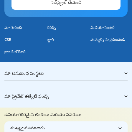
సబ్‌స్క్రైబ్ చేయండి
మా గురించి
కెరీర్స్
మీడియా సెంటర్
CSR
బ్లాగ్
మమ్మల్ని సంప్రదించండి
బ్రాంచ్ లొకేటర్
మా అనుబంధ సంస్థలు
మా ప్రైవేట్ ఈక్విటీ ఫండ్స్
ఉపయోగకరమైన లింకులు మరియు వనరులు
ముఖ్యమైన సమాచారం