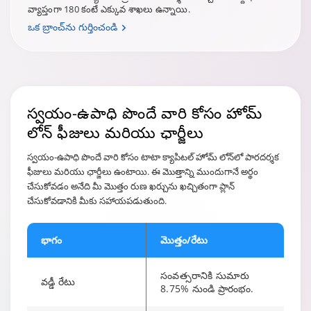
వ్యాప్తంగా 180 కంటే ఎక్కువ శాఖలు ఉన్నాయి.
ఒక బ్రాంచ్‌ను గుర్తించండి
స్వయం-ఉపాధి పొందే వారి కోసం హోమ్
లోన్
ఫీజులు మరియు ఛార్జీలు
స్వయం-ఉపాధి పొందే వారి కోసం టాటా క్యాపిటల్ హోమ్ లోన్‌లో పారదర్శక
ఫీజులు మరియు ఛార్జీలు ఉంటాయి. ఈ మొత్తాన్ని ముందుగానే అర్థం
చేసుకోవడం అనేది మీ మొత్తం రుణ ఖర్చును ఖచ్చితంగా ప్లాన్
చేసుకోవడానికి మీకు సహాయపడుతుంది.
భాగం
మొత్తం/రేటు
సంవత్సరానికి సుమారు
వడ్డీ రేటు
8.75% నుండి ప్రారంభం.