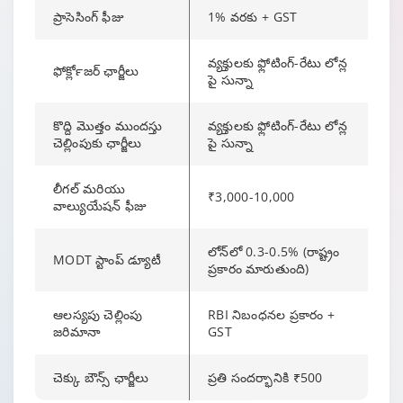
ప్రాసెసింగ్ ఫీజు
1% వరకు + GST
వ్యక్తులకు ఫ్లోటింగ్-రేటు లోన్ల
ఫోర్‍క్లోజర్ ఛార్జీలు
పై సున్నా
కొద్ది మొత్తం ముందస్తు
వ్యక్తులకు ఫ్లోటింగ్-రేటు లోన్ల
చెల్లింపుకు ఛార్జీలు
పై సున్నా
లీగల్ మరియు
₹3,000-10,000
వాల్యుయేషన్ ఫీజు
లోన్‌లో 0.3-0.5% (రాష్ట్రం
MODT స్టాంప్ డ్యూటీ
ప్రకారం మారుతుంది)
ఆలస్యపు చెల్లింపు
RBI నిబంధనల ప్రకారం +
జరిమానా
GST
చెక్కు బౌన్స్ ఛార్జీలు
ప్రతి సందర్భానికి ₹500