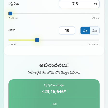
%
వడ్డీ రేటు
7.5% p.a
12% p.a
అవధి
సం
నెల
1 Year
30 Years
అభినందనలు!
మీకు అర్హత గల హోమ్ లోన్ మొత్తం వివరాలు
పూర్తి రుణ మొత్తం
₹23,16,646*
EMI