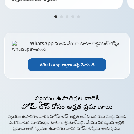
WhatsApp నుండి నేరుగా టాటా క్యాపిటల్ లోన్లు
పొందండి
WhatsApp ద్వారా అప్లై చేయండి
స్వయం ఉపాధిగల వారికి
హోమ్ లోన్ కోసం అర్హత ప్రమాణాలు
స్వయం ఉపాధిగల వారికి హోమ్ లోన్ అర్హత అనేది ఒక రుణ సంస్థ నుండి
మరొకదానికి మారవచ్చు. టాటా క్యాపిటల్ వద్ద, మేము సరళమైన అర్హత
ప్రమాణాలతో స్వయం-ఉపాధిగల వారికి హోమ్ లోన్లను అందిస్తాము: