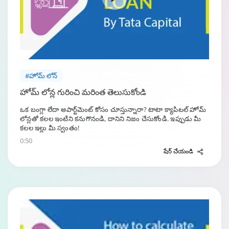
#హోమ్ లోన్
హోమ్ లోన్ల గురించి మరింత తెలుసుకోండి
ఒక బంగ్లా లేదా అపార్ట్‌మెంట్ కోసం చూస్తున్నారా? టాటా క్యాపిటల్ హోమ్
లోన్లతో కలల ఇంటిని కనుగొనండి, దానిని నిజం చేసుకోండి. ఇప్పుడు మీ
కలల ఇల్లు మీ స్వంతం!
0:50
షేర్ చేయండి