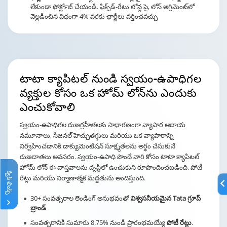
లేకుండా ఫోర్‍క్లోజ్ చేయండి. ఫిక్స్‌డ్-రేటు లోన్ల పై, లోన్ అగ్రిమెంట్‌లో
వెల్లడించిన విధంగా 4% వరకు ఛార్జీలు వర్తించవచ్చు
టాటా క్యాపిటల్ నుండి స్వయం-ఉపాధిగల
వ్యక్తుల
కోసం ఒక హోమ్ లోన్‌ను ఎందుకు
ఎంచుకోవాలి
స్వయం-ఉపాధిగల రుణగ్రహీతలకు సాధారణంగా వ్యాపార ఆదాయ
నమూనాలు, సీజనల్ హెచ్చుతగ్గులు మరియు ఒక వ్యాపారాన్ని
నిర్వహించడానికి డాక్యుమెంటేషన్ సూక్ష్మతలను అర్థం చేసుకునే
రుణదాతలు అవసరం. స్వయం-ఉపాధి పొందే వారి కోసం టాటా క్యాపిటల్
హోమ్ లోన్ ఈ వాస్తవాలను దృష్టిలో ఉంచుకుని రూపొందించబడింది, పోటీ
క్విక్ లింక్స్
రేట్లు మరియు నిర్మాణాత్మక మద్దతును అందిస్తుంది.
30+ సంవత్సరాల లెండింగ్ అనుభవంతో
విశ్వసనీయమైన Tata గ్రూప్
బ్రాండ్
సంవత్సరానికి సుమారు 8.75% నుండి ప్రారంభమయ్యే
పోటీ రేట్లు
.