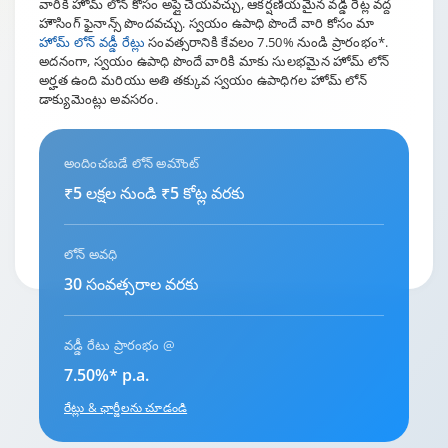
వారికి హోమ్ లోన్ కోసం అప్లై చేయవచ్చు, ఆకర్షణీయమైన వడ్డీ రేట్ల వద్ద
హౌసింగ్ ఫైనాన్స్ పొందవచ్చు. స్వయం ఉపాధి పొందే వారి కోసం మా
హోమ్ లోన్ వడ్డీ రేట్లు
సంవత్సరానికి కేవలం 7.50% నుండి ప్రారంభం*.
అదనంగా, స్వయం ఉపాధి పొందే వారికి మాకు సులభమైన హోమ్ లోన్
అర్హత ఉంది మరియు అతి తక్కువ స్వయం ఉపాధిగల హోమ్ లోన్
డాక్యుమెంట్లు అవసరం.
అందించబడే లోన్ అమౌంట్
₹5 లక్షల నుండి ₹5 కోట్ల వరకు
లోన్ అవధి
30 సంవత్సరాల వరకు
వడ్డీ రేటు ప్రారంభం @
7.50%* p.a.
రేట్లు & ఛార్జీలను చూడండి