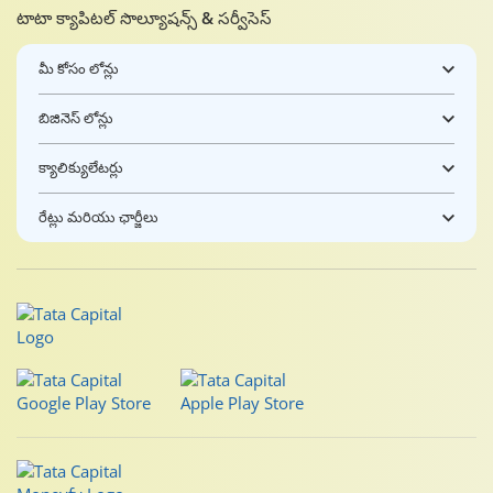
టాటా క్యాపిటల్ సొల్యూషన్స్ & సర్వీసెస్
మీ కోసం లోన్లు
బిజినెస్ లోన్లు
క్యాలిక్యులేటర్లు
రేట్లు మరియు ఛార్జీలు