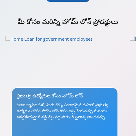
మీ కోసం
మరిన్ని హోమ్ లోన్ ప్రోడక్టులు
ప్రభుత్వ ఉద్యోగుల కోసం హోమ్ లోన్
టాటా క్యాపిటల్‌తో, మీరు కొన్ని సులభమైన దశలలో ప్రభుత్వ
ఉద్యోగుల కోసం హోమ్ లోన్ కోసం అప్లై చేయవచ్చు మరియు
ఆకర్షణీయమైన వడ్డీ రేట్ల వద్ద హౌసింగ్ ఫైనాన్స్ పొందవచ్చు.