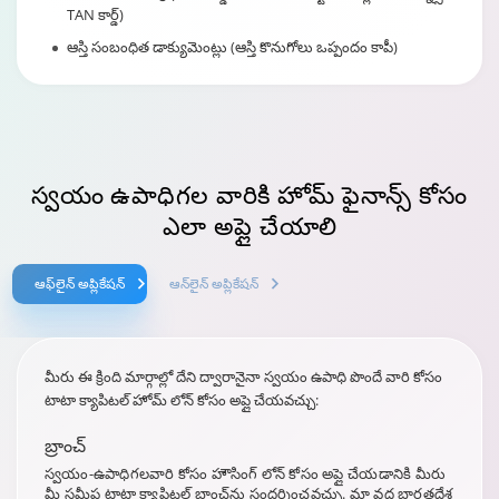
TAN కార్డ్)
ఆస్తి సంబంధిత డాక్యుమెంట్లు (ఆస్తి కొనుగోలు ఒప్పందం కాపీ)
స్వయం ఉపాధిగల వారికి
హోమ్ ఫైనాన్స్
కోసం
ఎలా అప్లై చేయాలి
ఆఫ్‌లైన్ అప్లికేషన్
ఆన్‌లైన్ అప్లికేషన్
మీరు ఈ క్రింది మార్గాల్లో దేని ద్వారానైనా స్వయం ఉపాధి పొందే వారి కోసం
టాటా క్యాపిటల్ హోమ్ లోన్ కోసం అప్లై చేయవచ్చు:
బ్రాంచ్
స్వయం-ఉపాధిగలవారి కోసం హౌసింగ్ లోన్ కోసం అప్లై చేయడానికి మీరు
మీ సమీప టాటా క్యాపిటల్ బ్రాంచ్‌ను సందర్శించవచ్చు. మా వద్ద భారతదేశ