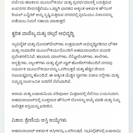
ದರ್ಜೆಯ ಹಣಕಾಸು ಮೂಲಸೌಕರ್ಯ ಮತ್ತು ಪ್ರವರ್ಧಮಾನಕ್ಕೆ ಬರುತ್ತಿರುವ
ಉಪನಗರ ಜೀವನಶೈಲಿಯು ಒಟ್ಟಾಗಿ ಭಾರತದ ಅತ್ಯಂತ ಆಕರ್ಷಕ ಹೌಸಿಂಗ್
ರಿಯಲ್ ಎಸ್ಟೇಟ್ ಅನ್ನು ಸೃಷ್ಟಿಸುತ್ತಿರುವ ನಗರದಲ್ಲಿ ಪ್ರೀಮಿಯಂ ವಿಳಾಸವನ್ನು
ಪಡೆಯಲು ನಿಮಗೆ ಸಹಾಯ ಮಾಡುತ್ತದೆ.
ತ್ವರಿತ ವಾಣಿಜ್ಯ ಮತ್ತು ಚಿಲ್ಲರೆ ಅಭಿವೃದ್ಧಿ
ಸ್ಯಾಟಲೈಟ್ ಮತ್ತು ಬೋದಕ್‌ದೇವ್‌‌ಗಳು ಉತ್ತಮವಾಗಿ ಅಭಿವೃದ್ಧಿಪಡಿಸಿದ ಭೌತಿಕ
ಮತ್ತು ಸಾಮಾಜಿಕ ಮೂಲಸೌಕರ್ಯದೊಂದಿಗೆ ಅಹಮದಾಬಾದಿನ ದುಬಾರಿ
ಪ್ರದೇಶಗಳೆನಿಸಿವೆ. ಹಲವಾರು ಮಾಲ್‌ಗಳು, ರೆಸ್ಟೋರೆಂಟ್‌ಗಳು, ಶಾಲೆಗಳು,
ಆಸ್ಪತ್ರೆಗಳು, ಬ್ಯಾಂಕ್‌ಗಳು ಮತ್ತು ಫೈವ್-ಸ್ಟಾರ್ ಹೋಟೆಲ್‌ಗಳೊಂದಿಗೆ ನಗರವು
ಸಮರ್ಪಕ ಮೂಲಸೌಕರ್ಯವನ್ನು ಒದಗಿಸುತ್ತದೆ ಮತ್ತು ಹೆಚ್ಚಿನ ಜೀವನ
ಗುಣಮಟ್ಟವನ್ನು ಹೊಂದಿದೆ. ಈ ಅತ್ಯಂತ ಮೆಚ್ಚಿನ ಸ್ಥಳಗಳು ವಿಶಾಲ ರಸ್ತೆಗಳು ಮತ್ತು
ಸಮೃದ್ಧ ಸಾರ್ವಜನಿಕ ಸಾರಿಗೆಗೆ ನೆಲೆಯಾಗಿವೆ.
ಆರಾಮ ಮತ್ತು ಐಷಾರಾಮಿಯ ಪರಿಪೂರ್ಣ ಮಿಶ್ರಣದಲ್ಲಿ ನೆಲೆಸಲು ಬಯಸುವಾಗ,
ಅಹಮದಾಬಾದ್‌ನಲ್ಲಿ ಸೂಕ್ತವಾದ ಹೌಸಿಂಗ್ ಲೋನನ್ನು ಆಯ್ಕೆ ಮಾಡಿ ಮತ್ತು ನಿಮ್ಮ
ಅಪೇಕ್ಷಿತ ಆಸ್ತಿಯನ್ನು ಖರೀದಿಸಿ.
ವಿಶಾಲ ಶ್ರೇಣಿಯ ಆಸ್ತಿ ಆಯ್ಕೆಗಳು
ಅಹಮದಾಬಾದ್ ಆಕರ್ಷಕ ಆಸ್ತಿಗಳನ್ನು ಒದಗಿಸುತ್ತದೆ. ಸ್ಯಾಟಲೈಟ್‌ನಲ್ಲಿ ಐಷಾರಾಮಿ