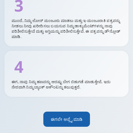
3
ಮುಂದೆ, ನಿಮ್ಮ ಲೋನ್ ಮಂಜೂರು ಮಾಡಲು ಮತ್ತು ಇ-ಮಂಜೂರಾತಿ ಪತ್ರವನ್ನು
ನೀಡಲು ನೀವು ಖರೀದಿಸಲು ಬಯಸುವ ನಿಮ್ಮ ಡಾಕ್ಯುಮೆಂಟ್‌ಗಳನ್ನು ನಾವು
ಪರಿಶೀಲಿಸುತ್ತೇವೆ ಮತ್ತು ಆಸ್ತಿಯನ್ನು ಪರಿಶೀಲಿಸುತ್ತೇವೆ. ಈ ಪತ್ರವನ್ನು ಡೌನ್ಲೋಡ್
ಮಾಡಿ.
4
ಈಗ, ನಾವು ನಿಮ್ಮ ಹಣವನ್ನು ಆದಷ್ಟು ಬೇಗ ಬಿಡುಗಡೆ ಮಾಡುತ್ತೇವೆ, ಇದು
ನೇರವಾಗಿ ನಿಮ್ಮ ಬ್ಯಾಂಕ್ ಅಕೌಂಟನ್ನು ತಲುಪುತ್ತದೆ.
ಈಗಲೇ ಅಪ್ಲೈ ಮಾಡಿ