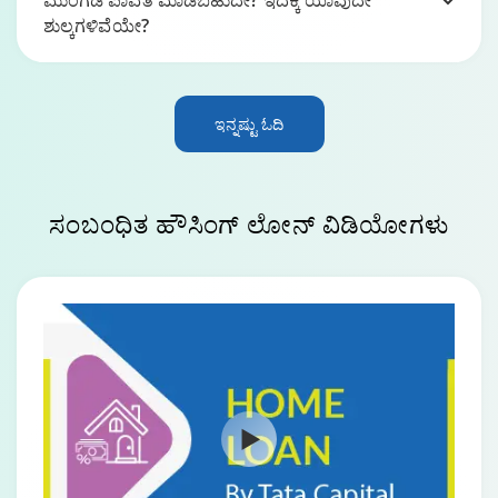
ಮುಂಗಡ ಪಾವತಿ ಮಾಡಬಹುದೇ? ಇದಕ್ಕೆ ಯಾವುದೇ
ಶುಲ್ಕಗಳಿವೆಯೇ?
ಇನ್ನಷ್ಟು ಓದಿ
ಸಂಬಂಧಿತ ಹೌಸಿಂಗ್ ಲೋನ್
ವಿಡಿಯೋಗಳು