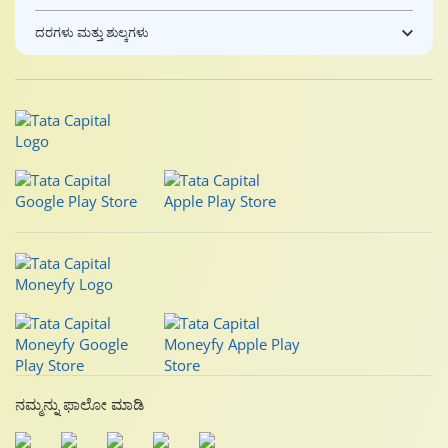
ದರಗಳು ಮತ್ತು ಶುಲ್ಕಗಳು
ನಮ್ಮನ್ನು ಫಾಲೋ ಮಾಡಿ