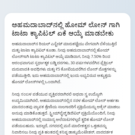
ಅಹಮದಾಬಾದ್‌ನಲ್ಲಿ ಹೋಮ್ ಲೋನ್
ಗಾಗಿ
ಟಾಟಾ ಕ್ಯಾಪಿಟಲ್ ಏಕೆ ಆಯ್ಕೆ ಮಾಡಬೇಕು
ಅಹಮದಾಬಾದ್‌ನ ರಿಯಲ್ ಎಸ್ಟೇಟ್ ಮಾರುಕಟ್ಟೆಯು ವೇಗವಾಗಿ ಬೆಳೆಯುತ್ತಿದೆ
ಮತ್ತು ಟಾಟಾ ಕ್ಯಾಪಿಟಲ್ ಕೂಡಾ. ನೀವು ಅಹಮದಾಬಾದ್‌ನಲ್ಲಿ ಹೋಮ್
ಲೋನ್‌ಗಾಗಿ ಟಾಟಾ ಕ್ಯಾಪಿಟಲ್ ಆಯ್ಕೆ ಮಾಡಿದಾಗ, ನೀವು 7.50% ರಿಂದ
ಆರಂಭವಾಗುವ ಸ್ಪರ್ಧಾತ್ಮಕ ಬಡ್ಡಿ ದರಗಳು, 30 ವರ್ಷಗಳವರೆಗಿನ ಫ್ಲೆಕ್ಸಿಬಲ್
ಮರುಪಾವತಿ ಅವಧಿಗಳು ಮತ್ತು ₹5 ಕೋಟಿಯವರೆಗಿನ ಲೋನ್ ಮೊತ್ತಗಳನ್ನು
ಪಡೆಯುತ್ತೀರಿ, ಇದು ಅಹಮದಾಬಾದ್‌ನಲ್ಲಿ ಇಂದು ಲಭ್ಯವಿರುವ ಅತ್ಯುತ್ತಮ
ಹೋಮ್ ಲೋನ್‌ಗಳಲ್ಲಿ ಒಂದಾಗಿದೆ.
ನೀವು ಸಂಬಳ ಪಡೆಯುವ ವೃತ್ತಿಪರರಾಗಿರಲಿ ಅಥವಾ ಸ್ವ ಉದ್ಯೋಗಿ
ಉದ್ಯಮಿಯಾಗಿರಲಿ, ಅಹಮದಾಬಾದ್‌ನಲ್ಲಿನ ಸರಳ ಹೋಮ್ ಲೋನ್ ಅರ್ಹತಾ
ಮಾನದಂಡವು ವ್ಯಾಪಕ ಶ್ರೇಣಿಯ ಸಾಲಗಾರರಿಗೆ ಪ್ರಕ್ರಿಯೆಯನ್ನು ಅಕ್ಸೆಸ್ ಮಾಡಲು
ಅನುವು ಮಾಡಿಕೊಡುತ್ತದೆ. ಸ್ಟ್ರೀಮ್‌ಲೈನ್ಡ್ ಡಿಜಿಟಲ್ ಪ್ರಕ್ರಿಯೆಯೊಂದಿಗೆ, ನೀವು
ಅಹಮದಾಬಾದ್‌ನಲ್ಲಿ ಸಾಮಾನ್ಯ ಅಲೆದಾಟಗಳಿಲ್ಲದೆ ತ್ವರಿತ ಹೋಮ್ ಲೋನ್
ಪಡೆಯಬಹುದು. ಇದಲ್ಲದೆ, ನಗರದಲ್ಲಿ ಮನೆ ಮಾಲೀಕತ್ವದ ಒತ್ತಡವನ್ನು
ನಿವಾರಿಸಲು ನೀವು ಪ್ರತಿ ಹಂತದಲ್ಲಿ ಕನಿಷ್ಠ ಡಾಕ್ಯುಮೆಂಟೇಶನ್, ಪಾರದರ್ಶಕ