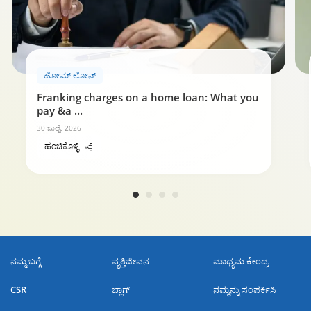
ಹೋಮ್ ಲೋನ್ ಮರುಪಾವತಿ ಮಾರ್ಗದರ್ಶಿ
ಹೋಮ್ ಲೋನ್‌
0:59
Franking charges on a home loan: What you
pay &a
...
30 ಜುಲೈ, 2026
ಹಂಚಿಕೊಳ್ಳಿ
ನಮ್ಮ ಬಗ್ಗೆ
ವೃತ್ತಿಜೀವನ
ಮಾಧ್ಯಮ ಕೇಂದ್ರ
CSR
ಬ್ಲಾಗ್
ನಮ್ಮನ್ನು ಸಂಪರ್ಕಿಸಿ