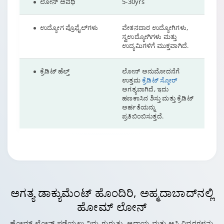
ಲೋನ್ ಅವಧಿ
5-30yrs
ಉದ್ಯೋಗ ಪ್ರೊಫೈಲ್‌ಗಳು
ವೇತನದಾರ ಉದ್ಯೋಗಿಗಳು,
ಸ್ವಉದ್ಯೋಗಿಗಳು ಮತ್ತು
ಉದ್ಯಮಿಗಳಿಗೆ ಮುಕ್ತವಾಗಿದೆ.
ಕ್ರೆಡಿಟ್ ಹೆಲ್ತ್
ಲೋನ್ ಅನುಮೋದನೆಗೆ
ಉತ್ತಮ
ಕ್ರೆಡಿಟ್ ಸ್ಕೋರ್
ಅಗತ್ಯವಾಗಿದೆ, ಇದು
ಹಣಕಾಸಿನ ಶಿಸ್ತು ಮತ್ತು ಕ್ರೆಡಿಟ್
ಅರ್ಹತೆಯನ್ನು
ಪ್ರತಿಬಿಂಬಿಸುತ್ತದೆ.
ಅಗತ್ಯ ಡಾಕ್ಯುಮೆಂಟ್‌ ಹೊಂದಿರಿ,
ಅಹ್ಮದಾಬಾದ್‌ನಲ್ಲಿ
ಹೋಮ್ ಲೋನ್
ಹೋಮ್ ಲೋನ್ ಪಡೆಯಲು ನಿಮ್ಮ ಗುರುತು, ಆದಾಯ ಮತ್ತು ಆಸ್ತಿ ವಿವರಗಳನ್ನು