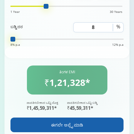
1 Year
30 Years
%
ಬಡ್ಡಿ ದರ
8% p.a
12% p.a
ತಿಂಗಳ EMI
₹1,21,328*
ಪಾವತಿಸಬೇಕಾದ ಒಟ್ಟು ಮೊತ್ತ
ಪಾವತಿಸಬೇಕಾದ ಒಟ್ಟು ಬಡ್ಡಿ
₹1,45,59,311*
₹45,59,311*
ಈಗಲೇ ಅಪ್ಲೈ ಮಾಡಿ