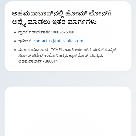
ಅಹಮದಾಬಾದ್‌ನಲ್ಲಿ
ಹೋಮ್ ಲೋನ್‌ಗೆ
ಅಪ್ಲೈ ಮಾಡಲು ಇತರ ಮಾರ್ಗಗಳು
ಗ್ರಾಹಕ ಸಹಾಯವಾಣಿ: 18602676060
ಇಮೇಲ್ –
contactus@tatacapital.com
ನೋಂದಾಯಿತ ಶಾಖೆ - TCHFL, ಶಾಂತಿ ಆರ್ಕೇಡ್, 1-ಚೇತನ್ ಸೊಸೈಟಿ,
ಸರ್ದಾರ್ ಪಟೇಲ್ ಕಾಲೋನಿ ಹತ್ತಿರ, ಕ್ರಾಸ್ ರೋಡ್, ನರನ್ಪುರ,
ಅಹಮದಾಬಾದ್ - 380014