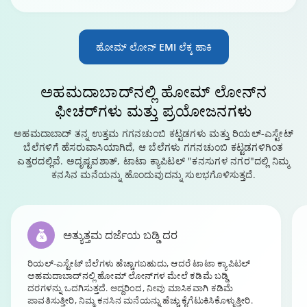
ಹೋಮ್ ಲೋನ್‌ EMI ಲೆಕ್ಕ ಹಾಕಿ
ಅಹಮದಾಬಾದ್‌ನಲ್ಲಿ
ಹೋಮ್ ಲೋನ್‌ನ
ಫೀಚರ್‌ಗಳು ಮತ್ತು ಪ್ರಯೋಜನಗಳು
ಅಹಮದಾಬಾದ್ ತನ್ನ ಉತ್ತಮ ಗಗನಚುಂಬಿ ಕಟ್ಟಡಗಳು ಮತ್ತು ರಿಯಲ್-ಎಸ್ಟೇಟ್
ಬೆಲೆಗಳಿಗೆ ಹೆಸರುವಾಸಿಯಾಗಿದೆ, ಆ ಬೆಲೆಗಳು ಗಗನಚುಂಬಿ ಕಟ್ಟಡಗಳಿಗಿಂತ
ಎತ್ತರದಲ್ಲಿವೆ. ಅದೃಷ್ಟವಶಾತ್, ಟಾಟಾ ಕ್ಯಾಪಿಟಲ್ "ಕನಸುಗಳ ನಗರ"ದಲ್ಲಿ ನಿಮ್ಮ
ಕನಸಿನ ಮನೆಯನ್ನು ಹೊಂದುವುದನ್ನು ಸುಲಭಗೊಳಿಸುತ್ತದೆ.
ಅತ್ಯುತ್ತಮ ದರ್ಜೆಯ ಬಡ್ಡಿ ದರ
ರಿಯಲ್-ಎಸ್ಟೇಟ್ ಬೆಲೆಗಳು ಹೆಚ್ಚಾಗಬಹುದು, ಆದರೆ ಟಾಟಾ ಕ್ಯಾಪಿಟಲ್
ಅಹಮದಾಬಾದ್‌ನಲ್ಲಿ ಹೋಮ್ ಲೋನ್‌ಗಳ ಮೇಲೆ ಕಡಿಮೆ ಬಡ್ಡಿ
ದರಗಳನ್ನು ಒದಗಿಸುತ್ತದೆ. ಆದ್ದರಿಂದ, ನೀವು ಮಾಸಿಕವಾಗಿ ಕಡಿಮೆ
ಪಾವತಿಸುತ್ತೀರಿ, ನಿಮ್ಮ ಕನಸಿನ ಮನೆಯನ್ನು ಹೆಚ್ಚು ಕೈಗೆಟುಕಿಸಿಕೊಳ್ಳುತ್ತೀರಿ.