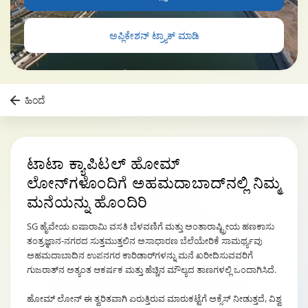
ಅಪ್ಲಿಕೇಶನ್ ಟ್ರ್ಯಾಕ್ ಮಾಡಿ
ಹಿಂದೆ
ಟಾಟಾ ಕ್ಯಾಪಿಟಲ್ ಹೋಮ್
ಲೋನ್‌ಗಳೊಂದಿಗೆ
ಅಹಮದಾಬಾದ್‌ನಲ್ಲಿ ನಿಮ್ಮ
ಮನೆಯನ್ನು ಹೊಂದಿರಿ
SG ಹೈವೇಯ ಐಷಾರಾಮಿ ವಸತಿ ಬೆಳವಣಿಗೆ ಮತ್ತು ಅಂತಾರಾಷ್ಟ್ರೀಯ ಹಣಕಾಸು
ತಂತ್ರಜ್ಞಾನ-ನಗರದ ಸುತ್ತಮುತ್ತಲಿನ ಅಸಾಧಾರಣ ಬೆಲೆಯೇರಿಕೆ ಸಾಮರ್ಥ್ಯವು
ಅಹಮದಾಬಾದಿನ ಉಪನಗರ ಕಾರಿಡಾರ್‌ಗಳನ್ನು ಮನೆ ಖರೀದಿಸುವವರಿಗೆ
ಗುಜರಾತ್‌ನ ಅತ್ಯಂತ ಆಕರ್ಷಕ ಮತ್ತು ಹೆಚ್ಚಿನ ಮೌಲ್ಯದ ತಾಣಗಳಲ್ಲಿ ಒಂದಾಗಿಸಿದೆ.
ಹೋಮ್ ಲೋನ್ ಈ ತ್ವರಿತವಾಗಿ ಏರುತ್ತಿರುವ ಮಾರುಕಟ್ಟೆಗೆ ಅಕ್ಸೆಸ್ ನೀಡುತ್ತದೆ, ವಿಶ್ವ