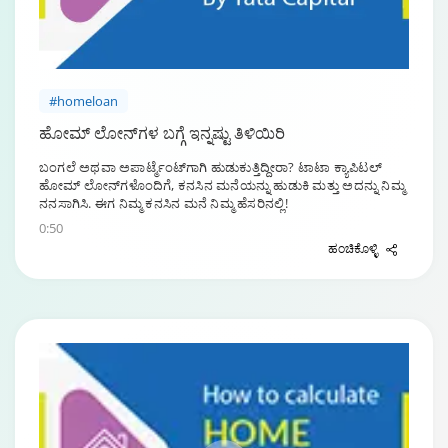
#homeloan
ಹೋಮ್ ಲೋನ್‌ಗಳ ಬಗ್ಗೆ ಇನ್ನಷ್ಟು ತಿಳಿಯಿರಿ
ಬಂಗಲೆ ಅಥವಾ ಅಪಾರ್ಟ್ಮೆಂಟ್‌ಗಾಗಿ ಹುಡುಕುತ್ತಿದ್ದೀರಾ? ಟಾಟಾ ಕ್ಯಾಪಿಟಲ್
ಹೋಮ್ ಲೋನ್‌ಗಳೊಂದಿಗೆ, ಕನಸಿನ ಮನೆಯನ್ನು ಹುಡುಕಿ ಮತ್ತು ಅದನ್ನು ನಿಮ್ಮ
ನನಸಾಗಿಸಿ. ಈಗ ನಿಮ್ಮ ಕನಸಿನ ಮನೆ ನಿಮ್ಮ ಹೆಸರಿನಲ್ಲಿ!
0:50
ಹಂಚಿಕೊಳ್ಳಿ