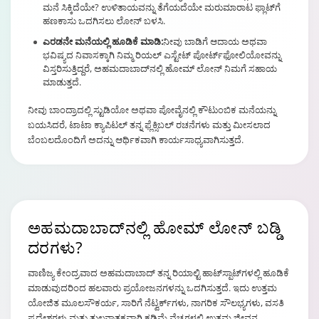
ಮನೆ ಸಿಕ್ಕಿದೆಯೇ? ಉಳಿತಾಯವನ್ನು ತೆಗೆಯದೆಯೇ ಮರುಮಾರಾಟ ಫ್ಲಾಟ್‌ಗೆ
ಹಣಕಾಸು ಒದಗಿಸಲು ಲೋನ್ ಬಳಸಿ.
ಎರಡನೇ ಮನೆಯಲ್ಲಿ ಹೂಡಿಕೆ ಮಾಡಿ:
ನೀವು ಬಾಡಿಗೆ ಆದಾಯ ಅಥವಾ
ಭವಿಷ್ಯದ ನಿವಾಸಕ್ಕಾಗಿ ನಿಮ್ಮ ರಿಯಲ್ ಎಸ್ಟೇಟ್ ಪೋರ್ಟ್‌ಫೋಲಿಯೋವನ್ನು
ವಿಸ್ತರಿಸುತ್ತಿದ್ದರೆ, ಅಹಮದಾಬಾದ್‌ನಲ್ಲಿ ಹೋಮ್ ಲೋನ್ ನಿಮಗೆ ಸಹಾಯ
ಮಾಡುತ್ತದೆ.
ನೀವು ಬಾಂದ್ರಾದಲ್ಲಿ ಸ್ಟುಡಿಯೋ ಅಥವಾ ಪೋವೈನಲ್ಲಿ ಕೌಟುಂಬಿಕ ಮನೆಯನ್ನು
ಬಯಸಿದರೆ, ಟಾಟಾ ಕ್ಯಾಪಿಟಲ್‌ ತನ್ನ ಫ್ಲೆಕ್ಸಿಬಲ್ ರಚನೆಗಳು ಮತ್ತು ಮೀಸಲಾದ
ಬೆಂಬಲದೊಂದಿಗೆ ಅದನ್ನು ಆರ್ಥಿಕವಾಗಿ ಕಾರ್ಯಸಾಧ್ಯವಾಗಿಸುತ್ತದೆ.
ಅಹಮದಾಬಾದ್‌ನಲ್ಲಿ
ಹೋಮ್ ಲೋನ್ ಬಡ್ಡಿ
ದರಗಳು?
ವಾಣಿಜ್ಯ ಕೇಂದ್ರವಾದ ಅಹಮದಾಬಾದ್ ತನ್ನ ರಿಯಾಲ್ಟಿ ಹಾಟ್‌ಸ್ಪಾಟ್‌ಗಳಲ್ಲಿ ಹೂಡಿಕೆ
ಮಾಡುವುದರಿಂದ ಹಲವಾರು ಪ್ರಯೋಜನಗಳನ್ನು ಒದಗಿಸುತ್ತದೆ. ಇದು ಉತ್ತಮ
ಯೋಜಿತ ಮೂಲಸೌಕರ್ಯ, ಸಾರಿಗೆ ನೆಟ್ವರ್ಕ್‌ಗಳು, ನಾಗರಿಕ ಸೌಲಭ್ಯಗಳು, ವಸತಿ
ಪ್ರದೇಶಗಳು ಮತ್ತು ತುಲನಾತ್ಮಕವಾಗಿ ಕಡಿಮೆ ವೆಚ್ಚಗಳಲ್ಲಿ ಉತ್ತಮ ಜೀವನ