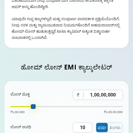
ವಿತರಣೆಯಿಂದಾಗಿ ನೀವು ಸಂಪೂರ್ಣವಾಗಿ ಸಾಲಗಾರರ ಅನುಕೂಲಕ್ಕೆ ತಕ್ಕಂತೆ
ಆಫರ್ ಅನ್ನು ಹೊಂದಿದ್ದೀರಿ.
ಯಾವುದೇ ಗುಪ್ತ ಶುಲ್ಕಗಳಿಲ್ಲದೆ ಮತ್ತು ಸಂಪೂರ್ಣ ಪಾರದರ್ಶಕ ಪ್ರಕ್ರಿಯೆಯೊಂದಿಗೆ,
ನೀವು ಸರಳ ಮತ್ತು ನ್ಯಾಯಯುತವಾದ ನಿಯಮಗಳೊಂದಿಗೆ ಅಹಮದಾಬಾದ್‌ನಲ್ಲಿ
ಹೋಮ್ ಲೋನ್ ಹುಡುಕುತ್ತಿದ್ದರೆ ಟಾಟಾ ಕ್ಯಾಪಿಟಲ್ ಅತ್ಯಂತ ವಿಶ್ವಾಸಾರ್ಹ
ಸಾಲದಾತರಲ್ಲಿ ಒಂದಾಗಿದೆ.
ಹೋಮ್ ಲೋನ್
EMI ಕ್ಯಾಲ್ಕುಲೇಟರ್
ಲೋನ್ ಮೊತ್ತ
₹
₹5,00,000
₹5,00,00,000
ಲೋನ್ ಅವಧಿ
ವರ್ಷ
ತಿಂಗಳು