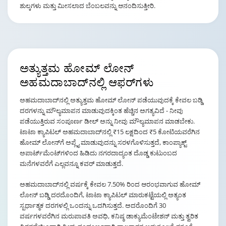
ಶುಲ್ಕಗಳು ಮತ್ತು ಮೀಸಲಾದ ಬೆಂಬಲವನ್ನು ಆನಂದಿಸುತ್ತೀರಿ.
ಅತ್ಯುತ್ತಮ ಹೋಮ್ ಲೋನ್
ಅಹಮದಾಬಾದ್‌ನಲ್ಲಿ ಆಫರ್‌ಗಳು
ಅಹಮದಾಬಾದ್‌ನಲ್ಲಿ ಅತ್ಯುತ್ತಮ ಹೋಮ್ ಲೋನ್ ಪಡೆಯುವುದಕ್ಕೆ ಕೇವಲ ಬಡ್ಡಿ
ದರಗಳನ್ನು ಮೌಲ್ಯಮಾಪನ ಮಾಡುವುದಕ್ಕಿಂತ ಹೆಚ್ಚಿನ ಅಗತ್ಯವಿದೆ - ನೀವು
ಪಡೆಯುತ್ತಿರುವ ಸಂಪೂರ್ಣ ಡೀಲ್ ಅನ್ನು ನೀವು ಮೌಲ್ಯಮಾಪನ ಮಾಡಬೇಕು.
ಟಾಟಾ ಕ್ಯಾಪಿಟಲ್ ಅಹಮದಾಬಾದ್‌ನಲ್ಲಿ ₹15 ಲಕ್ಷದಿಂದ ₹5 ಕೋಟಿಯವರೆಗಿನ
ಹೋಮ್ ಲೋನ್‌ಗೆ ಅಪ್ಲೈ ಮಾಡುವುದನ್ನು ಸರಳಗೊಳಿಸುತ್ತದೆ, ಕಾಂಪ್ಯಾಕ್ಟ್
ಅಪಾರ್ಟ್‌ಮೆಂಟ್‌ಗಳಿಂದ ಹಿಡಿದು ನಗರದಾದ್ಯಂತ ದೊಡ್ಡ ಕುಟುಂಬದ
ಮನೆಗಳವರೆಗೆ ಎಲ್ಲವನ್ನೂ ಕವರ್ ಮಾಡುತ್ತದೆ.
ಅಹಮದಾಬಾದ್‌ನಲ್ಲಿ ವರ್ಷಕ್ಕೆ ಕೇವಲ 7.50% ರಿಂದ ಆರಂಭವಾಗುವ ಹೋಮ್
ಲೋನ್ ಬಡ್ಡಿ ದರದೊಂದಿಗೆ, ಟಾಟಾ ಕ್ಯಾಪಿಟಲ್ ಮಾರುಕಟ್ಟೆಯಲ್ಲಿ ಅತ್ಯಂತ
ಸ್ಪರ್ಧಾತ್ಮಕ ದರಗಳಲ್ಲಿ ಒಂದನ್ನು ಒದಗಿಸುತ್ತದೆ. ಅದರೊಂದಿಗೆ 30
ವರ್ಷಗಳವರೆಗಿನ ಮರುಪಾವತಿ ಅವಧಿ, ಕನಿಷ್ಠ ಡಾಕ್ಯುಮೆಂಟೇಶನ್ ಮತ್ತು ತ್ವರಿತ