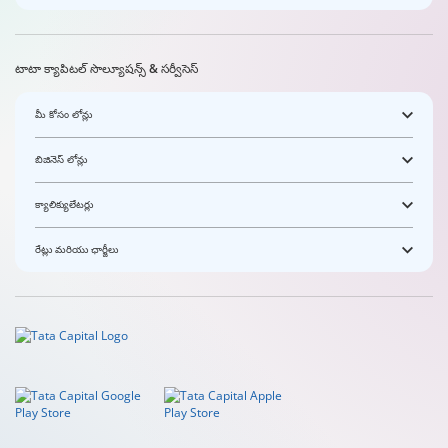
టాటా క్యాపిటల్ సొల్యూషన్స్ & సర్వీసెస్
మీ కోసం లోన్లు
బిజినెస్ లోన్లు
క్యాలిక్యులేటర్లు
రేట్లు మరియు ఛార్జీలు