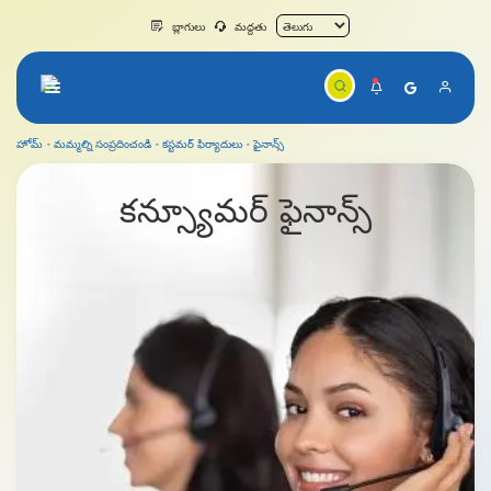
బ్లాగులు
మద్దతు
హోమ్
మమ్మల్ని సంప్రదించండి
కస్టమర్ ఫిర్యాదులు
ఫైనాన్స్
ఫైనాన్స్
కన్స్యూమర్
ఫైనాన్స్