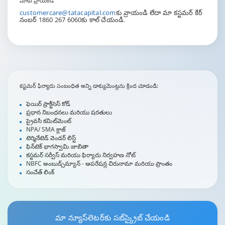
మాకు వ్రాయండి
customercare@tatacapital.com
కు వ్రాయండి లేదా మా కస్టమర్ కేర్
నంబర్ 1860 267 6060కు కాల్ చేయండి.
కస్టమర్ ఫిర్యాదు సంబంధిత అన్ని డాక్యుమెంట్లను క్రింద చూడండి:
ఫెయిర్ ప్రాక్టీసెస్ కోడ్
ప్రధాన నిబంధనలు మరియు షరతులు
ప్రైవసీ కమిట్‌మెంట్
NPA/ SMA క్లాజ్
టెర్మినేటెడ్ వెండర్ లిస్ట్
ఫిన్‌టెక్ భాగస్వామి జాబితా
కస్టమర్ సర్వీస్ మరియు ఫిర్యాదు నిర్వహణ నోట్
NBFC అంబుడ్స్‌మ్యాన్ - ఆపరేషన్ల చిరునామా మరియు ప్రాంతం
సంచేత్ లింక్
మా
న్యూస్‌లెటర్
కు సబ్‌స్క్రైబ్ చేయండి