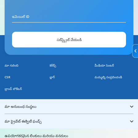
ఇమెయిల్ ID
సబ్‌స్క్రైబ్ చేయండి
మా గురించి
కెరీర్స్
మీడియా సెంటర్
CSR
బ్లాగ్
మమ్మల్ని సంప్రదించండి
బ్రాంచ్ లొకేటర్
మా అనుబంధ సంస్థలు
మా ప్రైవేట్ ఈక్విటీ ఫండ్స్
ఉపయోగకరమైన లింకులు మరియు వనరులు