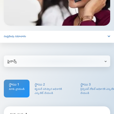
సంప్రదింపు సమాచారం
ఫైనాన్స్
స్థాయి 1
స్థాయి 2
స్థాయి 3
మాకు వ్రాయండి
కస్టమర్ పరిష్కార అధికారికి
ప్రిన్సిపల్ నోడల్ అధికారికి ఎస్కలే
ఎస్కలేట్ చేయండి
చేయండి