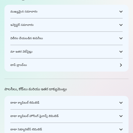
ముఖ్యమైన సమాచారం
ఇన్వెస్టర్ సమాచారం
విలీనం చేయబడిన కంపెనీలు
మా ఇతర వెబ్‌సైట్లు
టాప్ బ్రాంచ్‌లు
పాలసీలు, కోడ్‌లు మరియు ఇతర డాక్యుమెంట్లు
టాటా క్యాపిటల్ లిమిటెడ్
టాటా క్యాపిటల్ హౌసింగ్ ఫైనాన్స్ లిమిటెడ్
టాటా సెక్యూరిటీస్ లిమిటెడ్