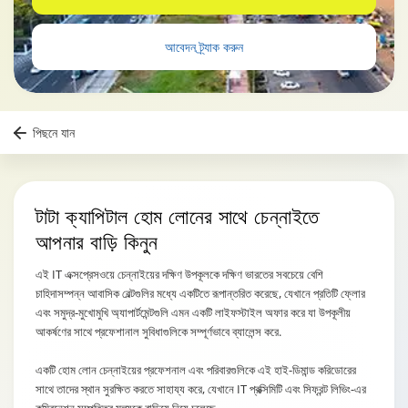
আবেদন ট্র্যাক করুন
পিছনে যান
টাটা ক্যাপিটাল হোম লোনের
সাথে চেন্নাইতে
আপনার বাড়ি কিনুন
এই IT এক্সপ্রেসওয়ে চেন্নাইয়ের দক্ষিণ উপকূলকে দক্ষিণ ভারতের সবচেয়ে বেশি
চাহিদাসম্পন্ন আবাসিক বেল্টগুলির মধ্যে একটিতে রূপান্তরিত করেছে, যেখানে প্রতিটি ফ্লোর
এবং সমুদ্র-মুখোমুখি অ্যাপার্টমেন্টগুলি এমন একটি লাইফস্টাইল অফার করে যা উপকূলীয়
আকর্ষণের সাথে প্রফেশানাল সুবিধাগুলিকে সম্পূর্ণভাবে ব্যালেন্স করে.
একটি হোম লোন চেন্নাইয়ের প্রফেশনাল এবং পরিবারগুলিকে এই হাই-ডিমান্ড করিডোরের
সাথে তাদের স্থান সুরক্ষিত করতে সাহায্য করে, যেখানে IT প্রক্সিমিটি এবং সিফ্রন্ট লিভিং-এর