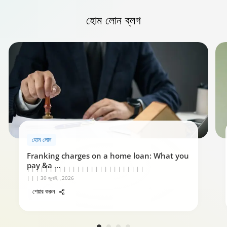
হোম লোন রিপেমেন্ট গাইড
হোম লোন
ব্লগ
0:59
হোম লোন
Franking charges on a home loan: What you
pay &a
...
| | | | | | | | | | | | | | | | | | | | | | | | | |
| | | 30 জুলাই, ,2026
শেয়ার করুন