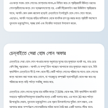
এর জন্য সহজ হোম লোনের যোগ্যতার মানদণ্ড নিশ্চিত করে যে প্রক্রিয়াটি বিভিন্ন ধরনের
লোনগ্রহীতাদের জন্য যেন অ্যাক্সেসযোগ্য হয়. একটি স্ট্রিমলাইন করা ডিজিটাল প্রক্রিয়ার
সাথে, আপনি কোন রকম ঝামেলা ছাড়াই চেন্নাইতে ইনস্ট্যান্ট হোম লোন পেতে পারেন.
এছাড়াও, আপনি শহরের বাড়ির মালিকানা থেকে মানসিক চাপ দূর করার জন্য প্রতিটি পদক্ষেপে
ন্যূনতম ডকুমেন্টেশন, স্বচ্ছ চার্জ এবং নিবেদিত সহায়তা উপভোগ করেন.
চেন্নাইতে
সেরা হোম লোন অফার
চেন্নাইয়ে সেরা হোম লোন পাওয়ার জন্য শুধুমাত্র সুদের হার মূল্যায়ন যথেষ্ট নয়, তার চেয়ে
বেশি কিছু প্রয়োজন - আপনি যে সম্পূর্ণ ডিল পাচ্ছেন আপনাকে তার মূল্যায়ন করতে হবে. টাটা
ক্যাপিটাল চেন্নাইতে ₹15 লক্ষ থেকে ₹5 কোটি পর্যন্ত লোনের পরিমাণের সাথে হোম লোনের
জন্য আবেদন করা সহজ করে তোলে, যা শহরজুড়ে কম্প্যাক্ট অ্যাপার্টমেন্ট থেকে শুরু করে বড়
পরিবারের জন্য বাড়ি পর্যন্ত সবকিছু কভার করে.
চেন্নাইয়ে হোম লোনের সুদের হার বার্ষিক মাত্র 7.50% থেকে শুরু, টাটা ক্যাপিটাল মার্কেটে
সবচেয়ে প্রতিযোগিতামূলক হারগুলির মধ্যে একটি অফার করে. এর সাথে 30 বছর পর্যন্ত
রিপেমেন্টের মেয়াদ, ন্যূনতম ডকুমেন্টেশন এবং দ্রুত ডিসবার্সালের সুবিধা যোগ করুন, এবং
আপনার কাছে সম্পূর্ণরূপে লোনগ্রহীতার সুবিধা মতো তৈরি করা একটি অফার পৌঁছে যাবে.