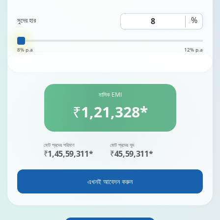
%
সুদের হার
8% p.a
12% p.a
মাসিক EMI
₹1,21,328*
মোট প্রদেয় পরিমাণ
মোট প্রদেয় সুদ
₹1,45,59,311*
₹45,59,311*
এখনই আবেদন করুন