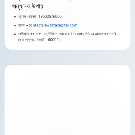
অন্যান্য উপায়
গ্রাহক পরিষেবা: 18602676060
ইমেল –
contactus@tatacapital.com
রেজিস্টার করা শাখা - সেন্টেনিয়াল স্কোয়ার, 1ম ফ্লোর, 6A ডঃ আম্বেদকর সালাই,
কোডমবক্কম, চেন্নাই - 600024.