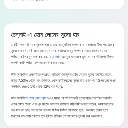
চেন্নাই
-এ হোম লোনের সুদের হার
একটি শতাংশ হিসাবে প্রকাশ করা হয়েছে, চেন্নাইতে আপনার হোম লোনের উপর প্রযোজ্য
সুদের হার হল সেই হার যেখানে লোনের মেয়াদের মধ্যে আপনার নেওয়া হোম লোনের
পরিমাণের উপর সুদ চার্জ করা হয়.
হোম লোন
-এর সুদ আপনাকে মূল লোনের পরিমাণের উপরে
আপনি কতটা পরিমাণ পে করবেন তার ধারণা দেয়.
টাটা ক্যাপিটাল চেন্নাইতে সবচেয়ে প্রতিযোগিতামূলক হোম লোনের সুদের হার দিয়ে থাকে,
মাত্র 7.50% থেকে শুরু. বর্তমানে, হোম ফাইন্যান্সের সুদের হার এখন গত 15-বছরের মধ্যে
সর্বনিম্ন, রেঞ্জ 6.5% থেকে 12% এর মধ্যে.
টাটা ক্যাপিটাল
হোম লোন অ্যাপ
-এর সাথে, আপনি সাশ্রয়ী সুদের হারে চেন্নাইতে হাউসিং
লোন পেতে পারেন এবং খুব সহজে আপনার স্বপ্নের বাড়ি মালিক হতে পারেন. আপনার সুদের
হার যত কম হবে, আপনাকে তত কম মাসিক কিস্তি পে করতে হবে. এজন্যই চেন্নাইতে
সবচেয়ে কম হোম লোনের হার খুঁজতে বিভিন্ন লোনদাতাদের তুলনা করা গুরুত্বপূর্ণ.