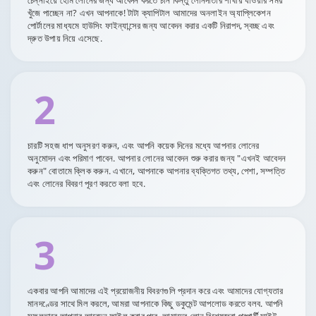
চেন্নাইয়ে হোম লোনের জন্য আবেদন করতে চান কিন্তু লোনদাতার শাখায় যাওয়ার সময়
খুঁজে পাচ্ছেন না? এখন আপনাকে! টাটা ক্যাপিটাল আমাদের অনলাইন অ্যাপ্লিকেশন
পোর্টালের মাধ্যমে হাউসিং ফাইন্যান্সের জন্য আবেদন করার একটি নিরাপদ, স্বচ্ছ এবং
দ্রুত উপায় নিয়ে এসেছে.
2
চারটি সহজ ধাপ অনুসরণ করুন, এবং আপনি কয়েক দিনের মধ্যে আপনার লোনের
অনুমোদন এবং পরিমাণ পাবেন. আপনার লোনের আবেদন শুরু করার জন্য "এখনই আবেদন
করুন" বোতামে ক্লিক করুন. এখানে, আপনাকে আপনার ব্যক্তিগত তথ্য, পেশা, সম্পত্তি
এবং লোনের বিবরণ পূরণ করতে বলা হবে.
3
একবার আপনি আমাদের এই প্রয়োজনীয় বিবরণগুলি প্রদান করে এবং আমাদের যোগ্যতার
মানদণ্ডের সাথে মিল করলে, আমরা আপনাকে কিছু ডকুমেন্ট আপলোড করতে বলব. আপনি