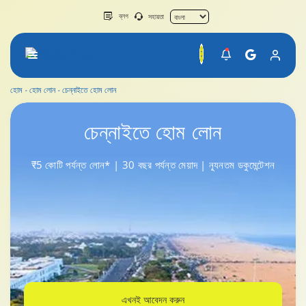
ব্লগ
সহায়তা
হোম
হোম লোন
চেন্নাইতে হোম লোন
চেন্নাইতে হোম লোন
চেন্নাইতে
হোম লোন
₹5 কোটি পর্যন্ত লোন* | 30 বছর পর্যন্ত মেয়াদ | ন্যূনতম ডকুমেন্টেশন
এখনই আবেদন করুন