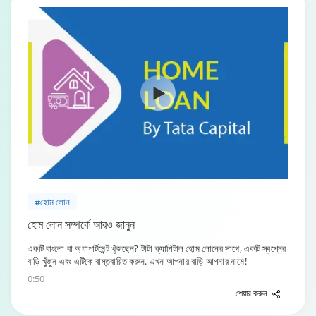
#হোম লোন
হোম লোন সম্পর্কে আরও জানুন
একটি বাংলো বা অ্যাপার্টমেন্ট খুঁজছেন? টাটা ক্যাপিটাল হোম লোনের সাথে, একটি স্বপ্নের
বাড়ি খুঁজুন এবং এটিকে বাস্তবায়িত করুন. এখন আপনার বাড়ি আপনার নামে!
0:50
শেয়ার করুন