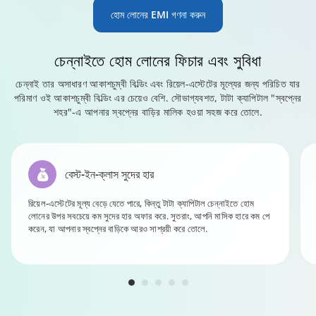
হোম লোনের EMI গণনা করুন
চেন্নাইতে
হোম লোনের ফিচার এবং সুবিধা
চেন্নাই তার অসাধারণ আকাশচুম্বী বিল্ডিং এবং রিয়েল-এস্টেটের মূল্যের জন্য পরিচিত যার
পরিমাণ ওই আকাশচুম্বী বিল্ডিং এর চেয়েও বেশি. সৌভাগ্যবশত, টাটা ক্যাপিটাল "স্বপ্নের
শহর"-এ আপনার স্বপ্নের বাড়ির মালিক হওয়া সহজ করে তোলে.
বেস্ট-ইন-ক্লাস সুদের হার
রিয়েল-এস্টেটের মূল্য বেড়ে যেতে পারে, কিন্তু টাটা ক্যাপিটাল চেন্নাইতে হোম
লোনের উপর সবচেয়ে কম সুদের হার অফার করে. সুতরাং, আপনি মাসিক হারে কম পে
করেন, যা আপনার স্বপ্নের বাড়িকে আরও সাশ্রয়ী করে তোলে.