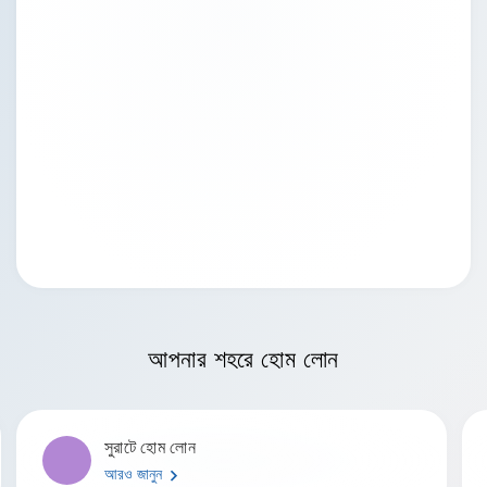
আপনার শহরে
হোম লোন
সুরাটে হোম লোন
আরও জানুন