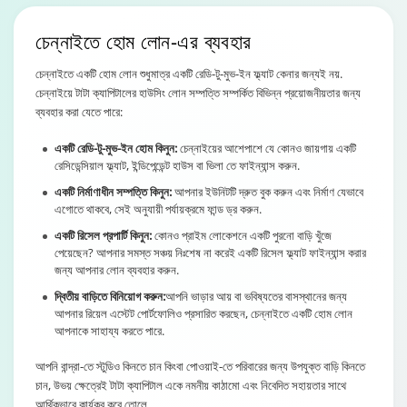
চেন্নাইতে হোম লোন
-এর ব্যবহার
চেন্নাইতে একটি হোম লোন শুধুমাত্র একটি রেডি-টু-মুভ-ইন ফ্ল্যাট কেনার জন্যই নয়.
চেন্নাইয়ে টাটা ক্যাপিটালের হাউসিং লোন সম্পত্তি সম্পর্কিত বিভিন্ন প্রয়োজনীয়তার জন্য
ব্যবহার করা যেতে পারে:
একটি রেডি-টু-মুভ-ইন হোম কিনুন:
চেন্নাইয়ের আশেপাশে যে কোনও জায়গায় একটি
রেসিডেন্সিয়াল ফ্ল্যাট, ইন্ডিপেন্ডেন্ট হাউস বা ভিলা তে ফাইন্যান্স করুন.
একটি নির্মাণাধীন সম্পত্তি কিনুন:
আপনার ইউনিটটি দ্রুত বুক করুন এবং নির্মাণ যেভাবে
এগোতে থাকবে, সেই অনুযায়ী পর্যায়ক্রমে ফান্ড ড্র করুন.
একটি রিসেল প্রপার্টি কিনুন:
কোনও প্রাইম লোকেশনে একটি পুরনো বাড়ি খুঁজে
পেয়েছেন? আপনার সমস্ত সঞ্চয় নিঃশেষ না করেই একটি রিসেল ফ্ল্যাট ফাইন্যান্স করার
জন্য আপনার লোন ব্যবহার করুন.
দ্বিতীয় বাড়িতে বিনিয়োগ করুন:
আপনি ভাড়ার আয় বা ভবিষ্যতের বাসস্থানের জন্য
আপনার রিয়েল এস্টেট পোর্টফোলিও প্রসারিত করছেন, চেন্নাইতে একটি হোম লোন
আপনাকে সাহায্য করতে পারে.
আপনি বান্দ্রা-তে স্টুডিও কিনতে চান কিংবা পোওয়াই-তে পরিবারের জন্য উপযুক্ত বাড়ি কিনতে
চান, উভয় ক্ষেত্রেই টাটা ক্যাপিটাল একে নমনীয় কাঠামো এবং নিবেদিত সহায়তার সাথে
আর্থিকভাবে কার্যকর করে তোলে.