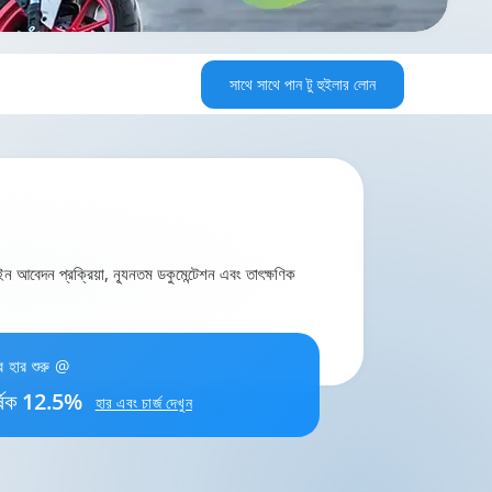
সাথে সাথে পান
টু হুইলার লোন
 আবেদন প্রক্রিয়া, ন্যূনতম ডকুমেন্টেশন এবং তাৎক্ষণিক
র হার শুরু @
র্ষিক 12.5%
হার এবং চার্জ দেখুন