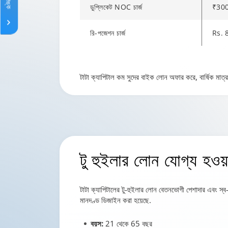
ডুপ্লিকেট NOC চার্জ
₹30
রি-পজেশন চার্জ
Rs. 
₹85,0
Changing language may refresh or navigat
Enable captions/subtitles from player cont
Enable captions/subtitles from player cont
Enable captions/subtitles from player cont
স্ট্যাম্প ডিউটি
টাটা ক্যাপিটাল কম সুদের বাইক লোন অফার করে, বার্ষিক মাত্র
₹85,0
আরসি হাইপোথিকেশনে বিলম্বের জন্য চার্জ
রেজিস
PDD চার্জ
₹50
টু হুইলার লোন
যোগ্য হওয়া
টাটা ক্যাপিটালের টু-হুইলার লোন বেতনভোগী পেশাদার এবং স্
মানদণ্ড ডিজাইন করা হয়েছে.
বয়স:
21 থেকে 65 বছর