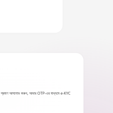
আয়ের প্রমাণ আপলোড করুন, আধার OTP-এর মাধ্যমে e-KYC