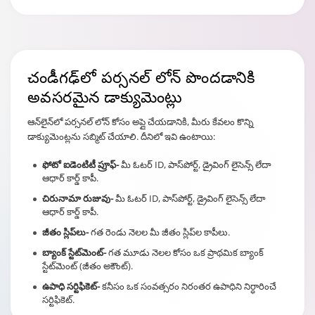
చండీగఢ్
‌లో పర్సనల్ లోన్ పొందడానికి
అవసరమైన డాక్యుమెంట్లు
ఆన్‌లైన్‌లో పర్సనల్ లోన్ కోసం అప్లై చేయడానికి, మీరు కేవలం కొన్ని
డాక్యుమెంట్లను సబ్మిట్ చేయాలి. దీనిలో ఇవి ఉంటాయి:
ఫోటో ఐడెంటిటీ ప్రూఫ్-
మీ ఓటర్ ID, పాస్‌పోర్ట్, డ్రైవింగ్ లైసెన్స్ లేదా
ఆధార్ కార్డ్ కాపీ.
చిరునామా రుజువు-
మీ ఓటర్ ID, పాస్‌పోర్ట్, డ్రైవింగ్ లైసెన్స్ లేదా
ఆధార్ కార్డ్ కాపీ.
జీతం స్లిప్‌లు-
గత రెండు నెలల మీ జీతం స్లిప్‌ల కాపీలు.
బ్యాంక్ స్టేట్‌మెంట్-
గత మూడు నెలల కోసం ఒక ప్రాథమిక బ్యాంక్
స్టేట్‌మెంట్ (జీతం అకౌంట్).
ఉపాధి సర్టిఫికెట్-
కనీసం ఒక సంవత్సరం నిరంతర ఉపాధిని నిర్ధారించే
సర్టిఫికెట్.