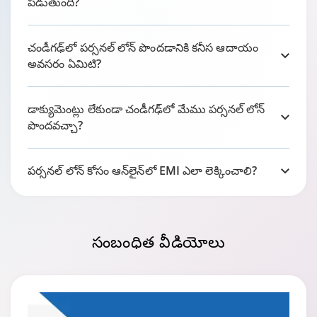
పడుతుంది?
చండీగఢ్‌లో పర్సనల్ లోన్ పొందడానికి కనీస ఆదాయం
అవసరం ఏమిటి?
డాక్యుమెంట్లు లేకుండా చండీగఢ్‌లో మేము పర్సనల్ లోన్
పొందవచ్చా?
పర్సనల్ లోన్ కోసం ఆన్‌లైన్‌లో EMI ఎలా లెక్కించాలి?
సంబంధిత
వీడియోలు