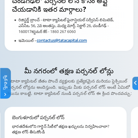
చండీగఢ్‌లో పర్సనల్ లోన్ కోసం అప్లై
చేయడానికి ఇతర మార్గాలు?
రిజిస్టర్డ్ బ్రాంచ్ - టాటా క్యాపిటల్ ఫైనాన్షియల్ సర్వీసెస్ లిమిటెడ్,
ఎస్‌సిఒ 56, 2వ అంతస్తు, మధ్య మార్గ్, సెక్టార్ 26, చండీగఢ్ -
160017
కస్టమర్ కేర్ -
1860 267 6060
ఇమెయిల్ –
contactus@tatacapital.com
మీ నగరం
లో తక్షణ పర్సనల్ లోన్లు
క్విక్ లింక్స్
టాటా క్యాపిటల్ జీతం పొందే వ్యక్తులకు ప్రత్యేకమైన మరియు ఫ్లెక్సిబుల్
పర్సనల్ లోన్లను అందిస్తుంది. ఇప్పుడు మీకు పర్సనల్ లోన్ అంటే ఏమిటో
తెలుసు కాబట్టి, టాటా క్యాపిటల్ నుండి పర్సనల్ లోన్ ఈ క్రింద పొందవచ్చు:
ముంబైలో పర్సనల్ లోన్
ముంబైలో ఉత్తమ లోన్ వడ్డీ రేట్లను పొందండి. మీ నగరంలోని టాటా
క్యాపిటల్‌తో కనెక్ట్ అవ్వండి.