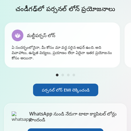
చండీగఢ్
‌లో పర్సనల్ లోన్ ప్రయోజనాలు
మల్టీపర్పస్ లోన్
ఏ సందర్భంలోనైనా, మీ కోసం మా వద్ద సరైన ఆఫర్ ఉంది. అది
వివాహాలు, ఉన్నత విద్యలు, ప్రయాణం లేదా ఏదైనా ఇతర ప్రయోజనం
కోసం అయినా.
పర్సనల్ లోన్ EMI లెక్కించండి
WhatsApp నుండి నేరుగా టాటా క్యాపిటల్ లోన్లు
పొందండి