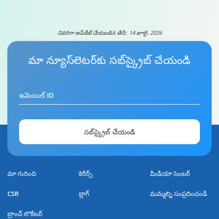
చివరిగా అప్‌డేట్ చేయబడిన తేదీ:
14 జూలై, 2026
మా
న్యూస్‌లెటర్
కు సబ్‌స్క్రైబ్ చేయండి
ఇమెయిల్ ID
సబ్‌స్క్రైబ్ చేయండి
మా గురించి
కెరీర్స్
మీడియా సెంటర్
CSR
బ్లాగ్
మమ్మల్ని సంప్రదించండి
బ్రాంచ్ లొకేటర్