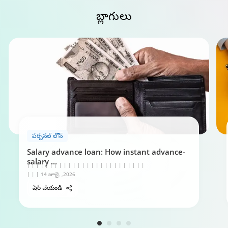
పర్సనల్ లోన్ అర్హత క్యాలిక్యులేటర్
బ్లాగులు
0:49
టాటా క్యాపిటల్ పర్సనల్ లోన్ కోసం మీ గైడ్
5:29
పర్సనల్ లోన్
Salary advance loan: How instant advance-
salary
...
| | | | | | | | | | | | | | | | | | | | | | | | | |
| | | 14 జూలై, ,2026
షేర్ చేయండి