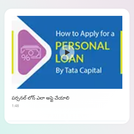
పర్సనల్ లోన్ ఎలా అప్లై చేయాలి
1:48