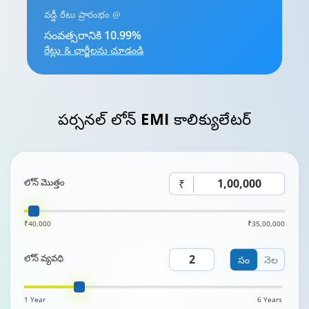
వడ్డీ రేటు ప్రారంభం @
సంవత్సరానికి 10.99%
రేట్లు & ఛార్జీలను చూడండి
పర్సనల్ లోన్
EMI కాలిక్యులేటర్
లోన్ మొత్తం
₹
₹40,000
₹35,00,000
లోన్ వ్యవధి
సం
నెల
1 Year
6 Years