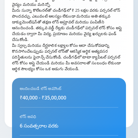
వైద్యం మరియు మరెన్నో.
మీరు సున్నా కొలేటరల్‌తో చండీగఢ్‌లో ₹ 25 లక్షల వరకు పర్సనల్ లోన్
పొందవచ్చు. ఎటువంటి ఆలస్యం లేకుండా మరియు అతి తక్కువ
డాక్యుమెంటేషన్‌తో తక్షణ లోన్ అప్రూవల్ మరియు పంపిణీని
ఆనందించండి. తక్కువ వడ్డీ రేట్లకు చండీగఢ్‌లో పర్సనల్ లోన్ కోసం అప్లై
చేయడం ద్వారా మీ విద్య, ప్రయాణం మరియు వైద్య ఖర్చులకు ఫండ్
చేసుకోండి.
మీ స్వల్ప మరియు దీర్ఘకాలిక లక్ష్యాల కోసం ఆదా చేసుకోవడాన్ని
కొనసాగించేటప్పుడు పర్సనల్ లోన్‌తో ఆకస్మిక ఆర్థిక అత్యవసర
పరిస్థితులను ఫైనాన్స్ చేసుకోండి. చండీగఢ్‌లో టాటా క్యాపిటల్ పర్సనల్
లోన్ కోసం అప్లై చేయండి మరియు మీ అవసరాలతో సంబంధం లేకుండా
ఆర్థిక సౌలభ్యం కోసం ఒక అడుగు వేయండి.
అందించబడే లోన్ అమౌంట్
₹40,000 - ₹35,00,000
లోన్ అవధి
6 సంవత్సరాల వరకు