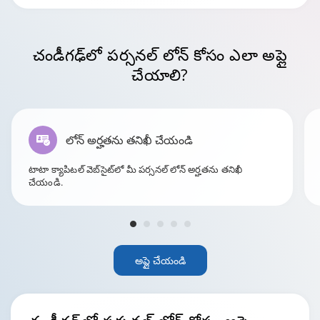
చండీగఢ్
‌లో పర్సనల్ లోన్ కోసం ఎలా అప్లై
చేయాలి?
లోన్ అర్హతను తనిఖీ చేయండి
టాటా క్యాపిటల్ వెబ్‌సైట్‌లో మీ పర్సనల్ లోన్ అర్హతను తనిఖీ
చేయండి.
అప్లై చేయండి