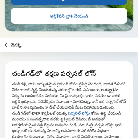
అప్లికేషన్ ట్రాక్ చేయండి
వెనక్కి
చండీగఢ్
‌లో తక్షణ పర్సనల్ లోన్
చండీగఢ్, దాని అద్భుతమైన ప్లానింగ్ కోసం ప్రసిద్ధి చెందింది, భారతదేశంలో
వేగంగా అభివృద్ధి చెందుతున్న నగరాల్లో ఒకటి. సహజంగా, అత్యుత్తమ
విద్యను అందించడం మరియు మీ ఫైనాన్సులపై భారం పడకుండా ఇతర
ఆర్థిక ఖర్చులను నెరవేర్చడం సవాలుగా మారవచ్చు. కానీ ఒక పర్సనల్ లోన్
వాటిని సౌకర్యవంతంగా డీల్ చేయడానికి మీకు సహాయపడుతుంది.
చండీగఢ్‌లో టాటా క్యాపిటల్ యొక్క
పర్సనల్ లోన్లు
కోసం అప్లై చేయండి
మరియు 6 సంవత్సరాల వరకు ఫ్లెక్సిబుల్ రీపేమెంట్ అవధితో
ఆకర్షణీయమైన వడ్డీ రేట్లను ఆనందించండి. మా మల్టీ-పర్పస్ లోన్లు భారీ
ఖర్చులతో కూడుకున్న మీ అన్నీ అవసరాలకు సరిపోయే విధంగా
రూపొందించబడ్డాయి- విద్య, వివాహం, ఇంటి పునర్నిర్మాణం, ప్రయాణం,