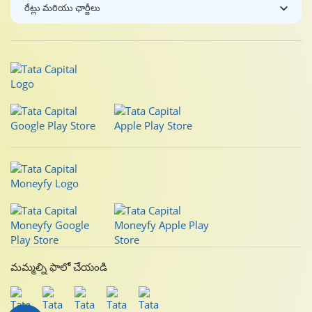
రేట్లు మరియు ఛార్జీలు
మమ్మల్ని ఫాలో చేయండి