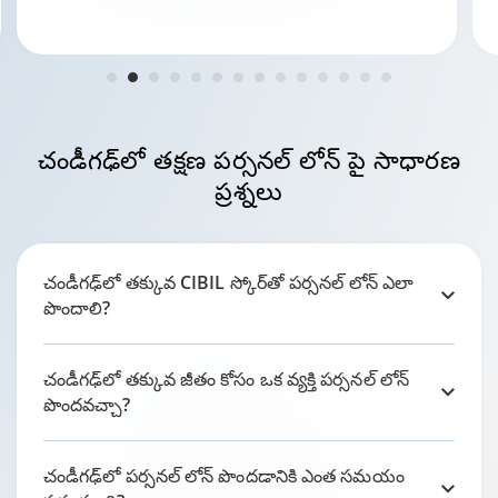
చండీగఢ్‌లో
తక్షణ పర్సనల్ లోన్ పై సాధారణ
ప్రశ్నలు
చండీగఢ్‌లో తక్కువ CIBIL స్కోర్‌తో పర్సనల్ లోన్ ఎలా
పొందాలి?
చండీగఢ్‌లో తక్కువ జీతం కోసం ఒక వ్యక్తి పర్సనల్ లోన్
పొందవచ్చా?
చండీగఢ్‌లో పర్సనల్ లోన్ పొందడానికి ఎంత సమయం