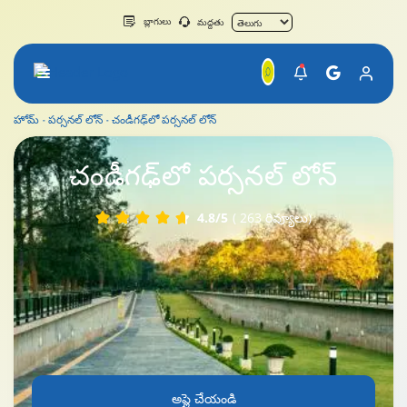
బ్లాగులు
మద్దతు
హోమ్
పర్సనల్ లోన్
చండీగఢ్‌లో పర్సనల్ లోన్
చండీగఢ్‌లో పర్సనల్ లోన్
చండీగఢ్
‌లో పర్సనల్ లోన్
4.8/5
( 263 రివ్యూలు)
అప్లై చేయండి