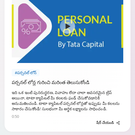
#పర్సనల్ లోన్
పర్సనల్ లోన్ల గురించి మరింత తెలుసుకోండి
ఇది ఒక ఇంటి పునరుద్ధరణ, వివాహం లేదా చాలా అవసరమైన ట్రిప్
అయినా, టాటా క్యాపిటల్ మీ కలలకు ఫండ్ చేసుకోవడానికి
అనుమతించండి. టాటా క్యాపిటల్ పర్సనల్ లోన్లతో ఇప్పుడు మీ కలలను
సాకారం చేసుకోండి! సులభంగా మీ ఆర్థిక లక్ష్యాలను సాధించండి.
0:50
షేర్ చేయండి