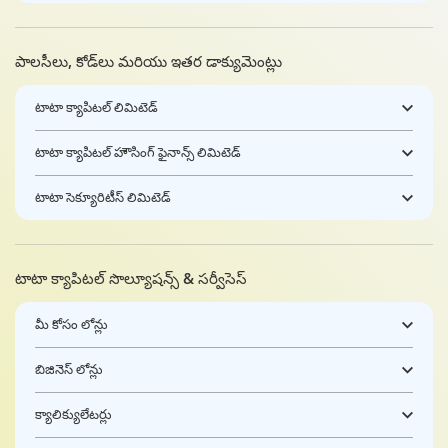
పాలసీలు, కోడ్‌లు మరియు ఇతర డాక్యుమెంట్లు
టాటా క్యాపిటల్ లిమిటెడ్
టాటా క్యాపిటల్ హౌసింగ్ ఫైనాన్స్ లిమిటెడ్
టాటా సెక్యూరిటీస్ లిమిటెడ్
టాటా క్యాపిటల్ సొల్యూషన్స్ & సర్వీసెస్
మీ కోసం లోన్లు
బిజినెస్ లోన్లు
క్యాలిక్యులేటర్లు