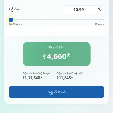
%
వడ్డీ రేటు
10.99% p.a
35% p.a
నెలవారీ EMI
₹4,660*
చెల్లించవలసిన పూర్తి మొత్తం
చెల్లించవలసిన మొత్తం వడ్డీ
₹1,11,848*
₹11,848*
అప్లై చేయండి