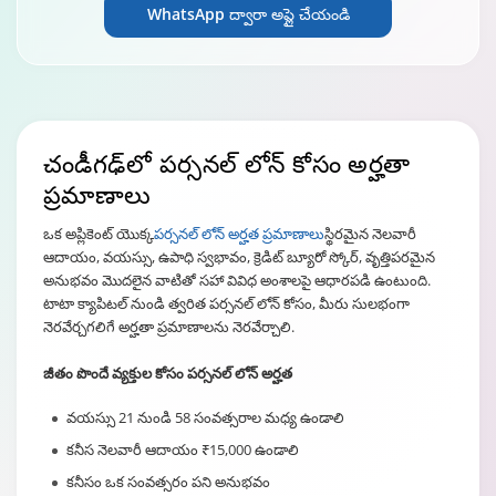
WhatsApp ద్వారా అప్లై చేయండి
చండీగఢ్
‌లో పర్సనల్ లోన్ కోసం అర్హతా
ప్రమాణాలు
ఒక అప్లికెంట్ యొక్క
పర్సనల్ లోన్ అర్హత ప్రమాణాలు
స్థిరమైన నెలవారీ
ఆదాయం, వయస్సు, ఉపాధి స్వభావం, క్రెడిట్ బ్యూరో స్కోర్, వృత్తిపరమైన
అనుభవం మొదలైన వాటితో సహా వివిధ అంశాలపై ఆధారపడి ఉంటుంది.
టాటా క్యాపిటల్ నుండి త్వరిత పర్సనల్ లోన్ కోసం, మీరు సులభంగా
నెరవేర్చగలిగే అర్హతా ప్రమాణాలను నెరవేర్చాలి.
జీతం పొందే వ్యక్తుల కోసం పర్సనల్ లోన్ అర్హత
వయస్సు 21 నుండి 58 సంవత్సరాల మధ్య ఉండాలి
కనీస నెలవారీ ఆదాయం ₹15,000 ఉండాలి
కనీసం ఒక సంవత్సరం పని అనుభవం