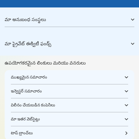
మా అనుబంధ సంస్థలు
మా ప్రైవేట్ ఈక్విటీ ఫండ్స్
ఉపయోగకరమైన లింకులు మరియు వనరులు
ముఖ్యమైన సమాచారం
ఇన్వెస్టర్ సమాచారం
విలీనం చేయబడిన కంపెనీలు
మా ఇతర వెబ్‌సైట్లు
టాప్ బ్రాంచ్‌లు