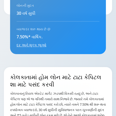
લોનની મુદત
30 વર્ષ સુધી
વ્યાજ દર શરૂ થાય છે @
7.50%* વાર્ષિક.
દર અને શુલ્ક જુઓ
કોલકાતામાં હોમ લોન
માટે ટાટા કેપિટલ
શા માટે પસંદ કરવી
કોલકાતાનું રિયલ એસ્ટેટ માર્કેટ ઝડપથી વિકસી રહ્યું છે, અને ટાટા
કેપિટલ પણ એ જ ગતિથી તમારો સાથ નિભાવે છે. જ્યારે તમે કોલકાતામાં
હોમ લોન માટે ટાટા કેપિટલ પસંદ કરો છો, ત્યારે તમને 7.50% થી શરૂ થતા
સ્પર્ધાત્મક વ્યાજ દરો, 30 વર્ષ સુધીની સુવિધાજનક પરત ચુકવણીની મુદત
અને ₹5 કરોડ સુધીની લોન રકમ મળે છે, જે તેને આજે કોલકાતામાં શ્રેષ્ઠ