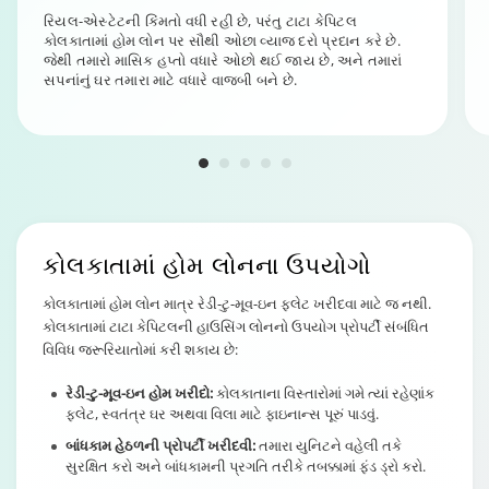
રિયલ-એસ્ટેટની કિંમતો વધી રહી છે, પરંતુ ટાટા કેપિટલ
કોલકાતામાં હોમ લોન પર સૌથી ઓછા વ્યાજ દરો પ્રદાન કરે છે.
જેથી તમારો માસિક હપ્તો વધારે ઓછો થઈ જાય છે, અને તમારાં
સપનાંનું ઘર તમારા માટે વધારે વાજબી બને છે.
કોલકાતામાં
હોમ લોન
ના ઉપયોગો
કોલકાતામાં હોમ લોન માત્ર રેડી-ટુ-મૂવ-ઇન ફ્લેટ ખરીદવા માટે જ નથી.
કોલકાતામાં ટાટા કેપિટલની હાઉસિંગ લોનનો ઉપયોગ પ્રોપર્ટી સંબંધિત
વિવિધ જરૂરિયાતોમાં કરી શકાય છે:
રેડી-ટુ-મૂવ-ઇન હોમ ખરીદો:
કોલકાતાના વિસ્તારોમાં ગમે ત્યાં રહેણાંક
ફ્લેટ, સ્વતંત્ર ઘર અથવા વિલા માટે ફાઇનાન્સ પૂરું પાડવું.
બાંધકામ હેઠળની પ્રોપર્ટી ખરીદવી:
તમારા યુનિટને વહેલી તકે
સુરક્ષિત કરો અને બાંધકામની પ્રગતિ તરીકે તબક્કામાં ફંડ ડ્રો કરો.