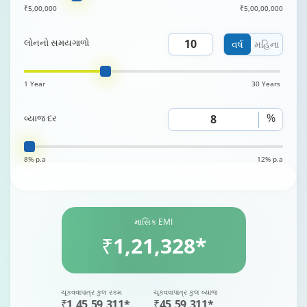
₹5,00,000
₹5,00,00,000
લોનનો સમયગાળો
વર્ષ
મહિના
1 Year
30 Years
%
વ્યાજ દર
8% p.a
12% p.a
માસિક EMI
₹1,21,328*
ચૂકવવાપાત્ર કુલ રકમ
ચૂકવવાપાત્ર કુલ વ્યાજ
₹1,45,59,311*
₹45,59,311*