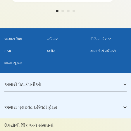
અમારા વિશે
કરિયર
મીડિયા સેન્ટર
CSR
બ્લૉગ
અમારો સંપર્ક કરો
શાખા સૂચક
અમારી પેટાકંપનીઓ
અમારા પ્રાઇવેટ ઇક્વિટી ફંડ્સ
ઉપયોગી લિંક અને સંસાધનો