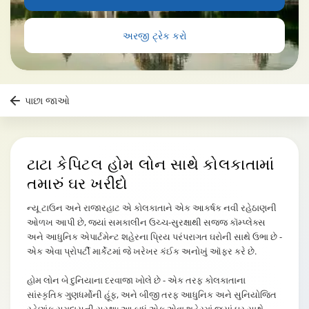
અરજી ટ્રેક કરો
પાછા જાઓ
ટાટા કેપિટલ હોમ લોન
સાથે કોલકાતામાં
તમારું ઘર ખરીદો
ન્યૂ ટાઉન અને રાજારહાટ એ કોલકાતાને એક આકર્ષક નવી રહેઠાણની
ઓળખ આપી છે, જ્યાં સમકાલીન ઉચ્ચ-સુરક્ષાથી સજ્જ કૉમ્પ્લેક્સ
અને આધુનિક એપાર્ટમેન્ટ શહેરના પ્રિય પરંપરાગત ઘરોની સાથે ઉભા છે -
એક એવા પ્રોપર્ટી માર્કેટમાં જે ખરેખર કંઈક અનોખું ઑફર કરે છે.
હોમ લોન બે દુનિયાના દરવાજા ખોલે છે - એક તરફ કોલકાતાના
સાંસ્કૃતિક ગુણધર્મોની હૂંફ, અને બીજી તરફ આધુનિક અને સુનિયોજિત