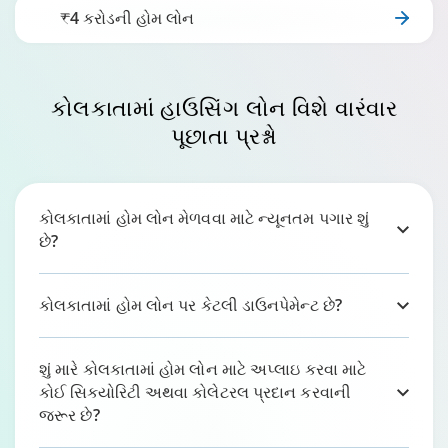
₹4 કરોડની હોમ લોન
કોલકાતામાં હાઉસિંગ લોન
વિશે વારંવાર
પૂછાતા પ્રશ્નો
કોલકાતામાં હોમ લોન મેળવવા માટે ન્યૂનતમ પગાર શું
છે?
કોલકાતામાં હોમ લોન પર કેટલી ડાઉનપેમેન્ટ છે?
શું મારે કોલકાતામાં હોમ લોન માટે અપ્લાઇ કરવા માટે
કોઈ સિક્યોરિટી અથવા કોલેટરલ પ્રદાન કરવાની
જરૂર છે?