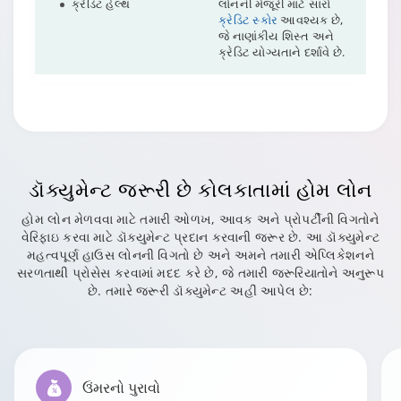
ક્રેડિટ હેલ્થ
લોનની મંજૂરી માટે સારો
ક્રેડિટ સ્કોર
આવશ્યક છે,
જે નાણાંકીય શિસ્ત અને
ક્રેડિટ યોગ્યતાને દર્શાવે છે.
ડૉક્યુમેન્ટ જરૂરી છે
કોલકાતામાં હોમ લોન
હોમ લોન મેળવવા માટે તમારી ઓળખ, આવક અને પ્રોપર્ટીની વિગતોને
વેરિફાઇ કરવા માટે ડૉક્યુમેન્ટ પ્રદાન કરવાની જરૂર છે. આ ડૉક્યુમેન્ટ
મહત્વપૂર્ણ હાઉસ લોનની વિગતો છે અને અમને તમારી એપ્લિકેશનને
સરળતાથી પ્રોસેસ કરવામાં મદદ કરે છે, જે તમારી જરૂરિયાતોને અનુરૂપ
છે. તમારે જરૂરી ડૉક્યુમેન્ટ અહીં આપેલ છે:
ઉંમરનો પુરાવો