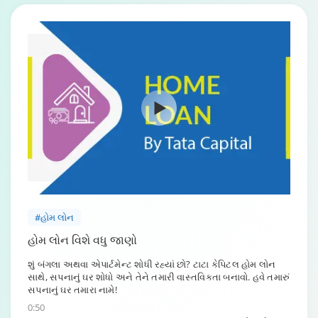
#હોમ લોન
હોમ લોન વિશે વધુ જાણો
શું બંગલા અથવા એપાર્ટમેન્ટ શોધી રહ્યાં છો? ટાટા કેપિટલ હોમ લોન
સાથે, સપનાનું ઘર શોધો અને તેને તમારી વાસ્તવિકતા બનાવો. હવે તમારું
સપનાનું ઘર તમારા નામે!
0:50