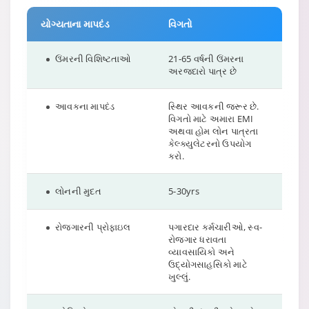
યોગ્યતાના માપદંડ
વિગતો
ઉંમરની વિશિષ્ટતાઓ
21-65 વર્ષની ઉંમરના
અરજદારો પાત્ર છે
આવકના માપદંડ
સ્થિર આવકની જરૂર છે.
વિગતો માટે અમારા EMI
અથવા હોમ લોન પાત્રતા
કેલ્ક્યુલેટરનો ઉપયોગ
કરો.
લોનની મુદત
5-30yrs
રોજગારની પ્રોફાઇલ
પગારદાર કર્મચારીઓ, સ્વ-
રોજગાર ધરાવતા
વ્યાવસાયિકો અને
ઉદ્યોગસાહસિકો માટે
ખુલ્લું.