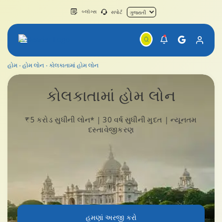
બ્લૉગ્સ
સપોર્ટ
હોમ
હોમ લોન
કોલકાતામાં હોમ લોન
કોલકાતામાં હોમ લોન
કોલકાતા
માં હોમ લોન
₹5 કરોડ સુધીની લોન* | 30 વર્ષ સુધીની મુદત | ન્યૂનતમ
દસ્તાવેજીકરણ
હમણાં અરજી કરો