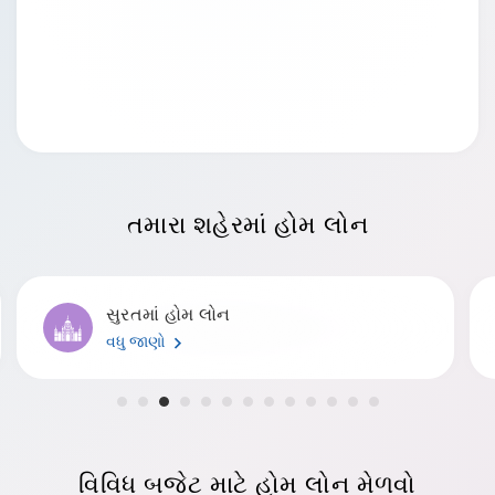
તમારા શહેર
માં હોમ લોન
દિલ્હીમાં હોમ લોન
વધુ જાણો
વિવિધ બજેટ
માટે હોમ લોન મેળવો