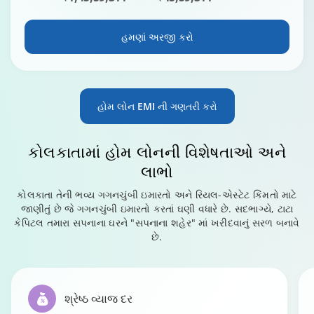
હમણાં અરજી કરો
હોમ લોન EMI ની ગણતરી કરો
કોલકાતામાં
હોમ લોનની વિશેષતાઓ અને
લાભો
કોલકાતા તેની ભવ્ય ગગનચુંબી ઇમારતો અને રિયલ-એસ્ટેટ કિંમતો માટે
જાણીતું છે જે ગગનચુંબી ઇમારતો કરતાં ઘણી વધારે છે. સદભાગ્યે, ટાટા
કેપિટલ તમારા સપનાના ઘરને "સપનાના શહેર" માં ખરીદવાનું સરળ બનાવે
છે.
શ્રેષ્ઠ વ્યાજ દર