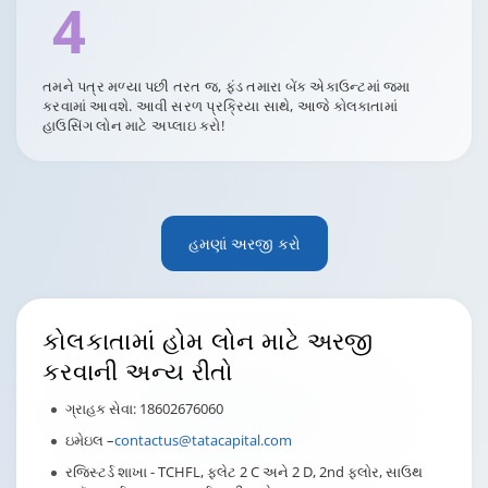
4
તમને પત્ર મળ્યા પછી તરત જ, ફંડ તમારા બેંક એકાઉન્ટમાં જમા
કરવામાં આવશે. આવી સરળ પ્રક્રિયા સાથે, આજે કોલકાતામાં
હાઉસિંગ લોન માટે અપ્લાઇ કરો!
હમણાં અરજી કરો
કોલકાતામાં
હોમ લોન માટે અરજી
કરવાની અન્ય રીતો
ગ્રાહક સેવા: 18602676060
ઇમેઇલ –
contactus@tatacapital.com
રજિસ્ટર્ડ શાખા - TCHFL, ફ્લેટ 2 C અને 2 D, 2nd ફ્લોર, સાઉથ