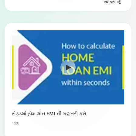
શેર કરો
સેકંડમાં હોમ લોન EMI ની ગણતરી કરો
1:00