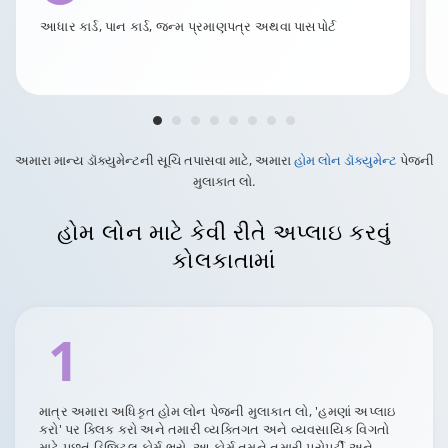
આધાર કાર્ડ, પાન કાર્ડ, જન્મ પ્રમાણપત્ર અથવા પાસપોર્ટ
અમારા માન્ય ડૉક્યુમેન્ટની સૂચિ તપાસવા માટે, અમારા
હોમ લોન ડૉક્યુમેન્ટ
પેજની
મુલાકાત લો.
હોમ લોન માટે કેવી રીતે અપ્લાઇ કરવું
કોલકાતામાં
1
માત્ર અમારા અધિકૃત હોમ લોન પેજની મુલાકાત લો, 'હમણાં અપ્લાઇ
કરો' પર ક્લિક કરો અને તમારી વ્યક્તિગત અને વ્યવસાયિક વિગતો
માટે પૂછતું ડિજિટલ ફોર્મ ભરો. આ ફોર્મ તમને તમારી પ્રોપર્ટી અને