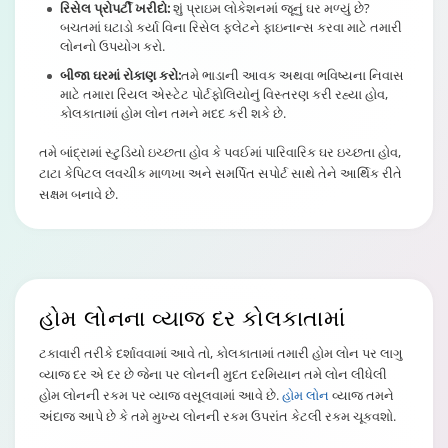
રિસેલ પ્રોપર્ટી ખરીદો:
શું પ્રાઇમ લોકેશનમાં જૂનું ઘર મળ્યું છે?
બચતમાં ઘટાડો કર્યા વિના રિસેલ ફ્લેટને ફાઇનાન્સ કરવા માટે તમારી
લોનનો ઉપયોગ કરો.
બીજા ઘરમાં રોકાણ કરો:
તમે ભાડાની આવક અથવા ભવિષ્યના નિવાસ
માટે તમારા રિયલ એસ્ટેટ પોર્ટફોલિયોનું વિસ્તરણ કરી રહ્યા હોવ,
કોલકાતામાં હોમ લોન તમને મદદ કરી શકે છે.
તમે બાંદ્રામાં સ્ટુડિયો ઇચ્છતા હોવ કે પવઈમાં પારિવારિક ઘર ઇચ્છતા હોવ,
ટાટા કેપિટલ લવચીક માળખા અને સમર્પિત સપોર્ટ સાથે તેને આર્થિક રીતે
સક્ષમ બનાવે છે.
હોમ લોનના વ્યાજ દર
કોલકાતામાં
ટકાવારી તરીકે દર્શાવવામાં આવે તો, કોલકાતામાં તમારી હોમ લોન પર લાગુ
વ્યાજ દર એ દર છે જેના પર લોનની મુદત દરમિયાન તમે લોન લીધેલી
હોમ લોનની રકમ પર વ્યાજ વસૂલવામાં આવે છે.
હોમ લોન
વ્યાજ તમને
અંદાજ આપે છે કે તમે મુખ્ય લોનની રકમ ઉપરાંત કેટલી રકમ ચૂકવશો.