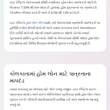
ટાટા કેપિટલ કોલકાતામાં સૌથી સ્પર્ધાત્મક હોમ લોન વ્યાજ દરો આપે છે,
જે માત્ર 7.50% થી શરૂ થાય છે. હાલમાં, હોમ ફાઇનાન્સ પર વ્યાજ દરો
15-વર્ષના નીચલા સ્તરે છે અને તે 6.5% થી 12% વચ્ચે છે.
ટાટા કેપિટલ
હોમ લોન એપ
સાથે, તમે કોલકાતામાં વ્યાજબી વ્યાજ દરો પર
હાઉસિંગ લોન મેળવી શકો છો અને તમારા સપનાના ઘરને આરામદાયક
રીતે ખરીદી શકો છો. જેટલો તમારો વ્યાજ દર ઓછો, તેટલો તમારો
ચૂકવવાનો માસિક હપ્તો નાનો. તેથી જ કોલકાતામાં સૌથી ઓછા હોમ લોન
દરો શોધવા માટે વિવિધ ધિરાણકર્તાઓની તુલના કરવી મહત્વપૂર્ણ છે.
કોલકાતામાં હોમ લોન
માટે પાત્રતાના
માપદંડ
તમારા સપનાનું ઘર મેળવવા માટે એક પગલું નજીક. ટાટા કેપિટલ સરળ
પાત્રતાના માપદંડ અને સરળ એપ્લિકેશન પ્રક્રિયા સાથે હોમ લોન પ્લાન
પ્રદાન કરે છે. નીચેની જરૂરિયાતોની સમીક્ષા કરો અને આજે જ આગલું
પગલું લો.