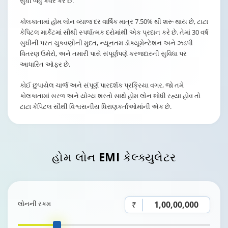
સુધી બધું કવર કરે છે.
કોલકાતામાં હોમ લોન વ્યાજ દર વાર્ષિક માત્ર 7.50% થી શરૂ થાય છે, ટાટા
કેપિટલ માર્કેટમાં સૌથી સ્પર્ધાત્મક દરોમાંથી એક પ્રદાન કરે છે. તેમાં 30 વર્ષ
સુધીની પરત ચુકવણીની મુદત, ન્યૂનતમ ડૉક્યૂમેન્ટેશન અને ઝડપી
વિતરણ ઉમેરો, અને તમારી પાસે સંપૂર્ણપણે કરજદારની સુવિધા પર
આધારિત ઑફર છે.
કોઈ છુપાયેલ ચાર્જ અને સંપૂર્ણ પારદર્શક પ્રક્રિયા વગર, જો તમે
કોલકાતામાં સરળ અને યોગ્ય શરતો સાથે હોમ લોન શોધી રહ્યા હોવ તો
ટાટા કેપિટલ સૌથી વિશ્વસનીય ધિરાણકર્તાઓમાંની એક છે.
હોમ લોન
EMI કેલ્ક્યુલેટર
લોનની રકમ
₹