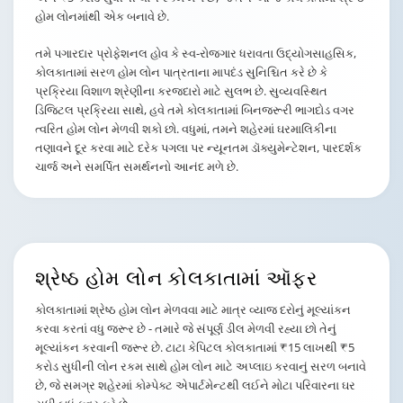
હોમ લોનમાંથી એક બનાવે છે.
તમે પગારદાર પ્રોફેશનલ હોવ કે સ્વ-રોજગાર ધરાવતા ઉદ્યોગસાહસિક,
કોલકાતામાં સરળ હોમ લોન પાત્રતાના માપદંડ સુનિશ્ચિત કરે છે કે
પ્રક્રિયા વિશાળ શ્રેણીના કરજદારો માટે સુલભ છે. સુવ્યવસ્થિત
ડિજિટલ પ્રક્રિયા સાથે, હવે તમે કોલકાતામાં બિનજરૂરી ભાગદોડ વગર
ત્વરિત હોમ લોન મેળવી શકો છો. વધુમાં, તમને શહેરમાં ઘરમાલિકીના
તણાવને દૂર કરવા માટે દરેક પગલા પર ન્યૂનતમ ડૉક્યુમેન્ટેશન, પારદર્શક
ચાર્જ અને સમર્પિત સમર્થનનો આનંદ મળે છે.
શ્રેષ્ઠ હોમ લોન
કોલકાતામાં ઑફર
કોલકાતામાં શ્રેષ્ઠ હોમ લોન મેળવવા માટે માત્ર વ્યાજ દરોનું મૂલ્યાંકન
કરવા કરતાં વધુ જરૂર છે - તમારે જે સંપૂર્ણ ડીલ મેળવી રહ્યા છો તેનું
મૂલ્યાંકન કરવાની જરૂર છે. ટાટા કેપિટલ કોલકાતામાં ₹15 લાખથી ₹5
કરોડ સુધીની લોન રકમ સાથે હોમ લોન માટે અપ્લાઇ કરવાનું સરળ બનાવે
છે, જે સમગ્ર શહેરમાં કોમ્પેક્ટ એપાર્ટમેન્ટથી લઈને મોટા પરિવારના ઘર