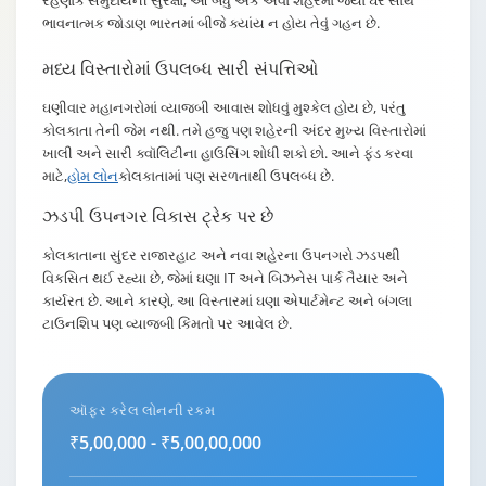
રહેણાંક સમુદાયની સુરક્ષા; આ બધું એક એવા શહેરમાં જ્યાં ઘર સાથે
ભાવનાત્મક જોડાણ ભારતમાં બીજે ક્યાંય ન હોય તેવું ગહન છે.
મધ્ય વિસ્તારોમાં ઉપલબ્ધ સારી સંપત્તિઓ
ઘણીવાર મહાનગરોમાં વ્યાજબી આવાસ શોધવું મુશ્કેલ હોય છે, પરંતુ
કોલકાતા તેની જેમ નથી. તમે હજુ પણ શહેરની અંદર મુખ્ય વિસ્તારોમાં
ખાલી અને સારી ક્વૉલિટીના હાઉસિંગ શોધી શકો છો. આને ફંડ કરવા
માટે,
હોમ લોન
કોલકાતામાં પણ સરળતાથી ઉપલબ્ધ છે.
ઝડપી ઉપનગર વિકાસ ટ્રેક પર છે
કોલકાતાના સુંદર રાજારહાટ અને નવા શહેરના ઉપનગરો ઝડપથી
વિકસિત થઈ રહ્યા છે, જેમાં ઘણા IT અને બિઝનેસ પાર્ક તૈયાર અને
કાર્યરત છે. આને કારણે, આ વિસ્તારમાં ઘણા એપાર્ટમેન્ટ અને બંગલા
ટાઉનશિપ પણ વ્યાજબી કિંમતો પર આવેલ છે.
ઑફર કરેલ લોનની રકમ
₹5,00,000 - ₹5,00,00,000