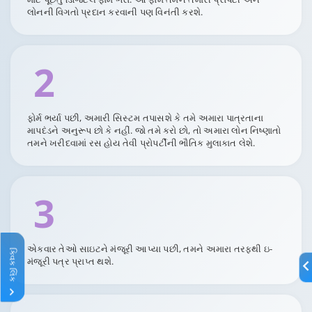
લોનની વિગતો પ્રદાન કરવાની પણ વિનંતી કરશે.
2
ફોર્મ ભર્યા પછી, અમારી સિસ્ટમ તપાસશે કે તમે અમારા પાત્રતાના
માપદંડને અનુરૂપ છો કે નહીં. જો તમે કરો છો, તો અમારા લોન નિષ્ણાતો
તમને ખરીદવામાં રસ હોય તેવી પ્રોપર્ટીની ભૌતિક મુલાકાત લેશે.
3
એકવાર તેઓ સાઇટને મંજૂરી આપ્યા પછી, તમને અમારા તરફથી ઇ-
ક્વિક લિંક
મંજૂરી પત્ર પ્રાપ્ત થશે.