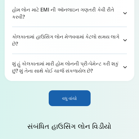
હોમ લોન માટે EMI ની ઑનલાઇન ગણતરી કેવી રીતે
કરવી?
કોલકાતામાં હાઉસિંગ લોન મેળવવામાં કેટલો સમય લાગે
છે?
શું હું કોલકાતામાં મારી હોમ લોનની પ્રી-પેમેન્ટ કરી શકું
છું? શું તેના સાથે કોઈ ચાર્જ સંકળાયેલ છે?
વધુ વાંચો
સંબંધિત હાઉસિંગ લોન
વિડીયો