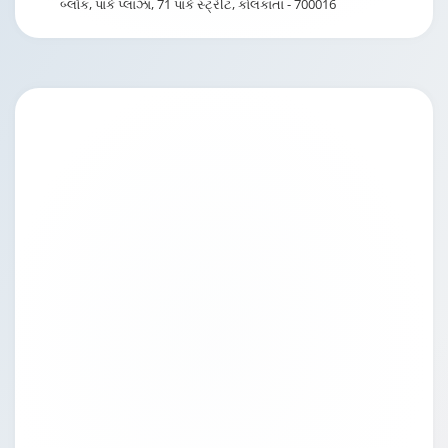
બ્લૉક, પાર્ક પ્લાઝા, 71 પાર્ક સ્ટ્રીટ, કોલકાતા - 700016