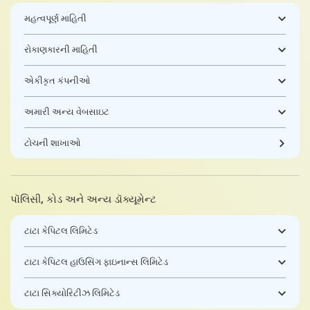
મહત્વપૂર્ણ માહિતી
રોકાણકારની માહિતી
એકીકૃત કંપનીઓ
અમારી અન્ય વેબસાઇટ
ટોચની શાખાઓ
પૉલિસી, કોડ અને અન્ય ડૉક્યૂમેન્ટ
ટાટા કેપિટલ લિમિટેડ
ટાટા કેપિટલ હાઉસિંગ ફાઇનાન્સ લિમિટેડ
ટાટા સિક્યોરિટીઝ લિમિટેડ