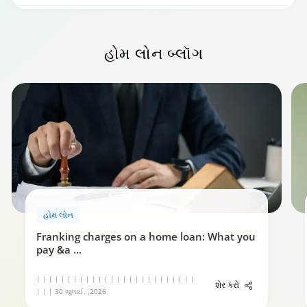
હોમ લોન
બ્લૉગ
હોમ લોન ચુકવણીની માર્ગદર્શિકા
હોમ લોન
0:59
Franking charges on a home loan: What you
pay &a
...
| | | | | | | | | | | | | | | | | | | | | | | | | |
શેર કરો
| | | 30 જુલાઈ, ,2026