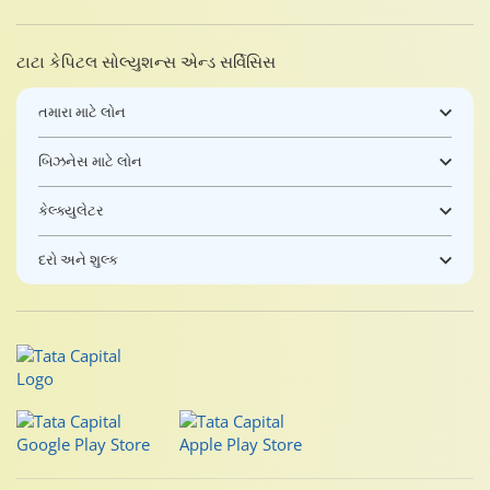
ટાટા કેપિટલ સોલ્યુશન્સ એન્ડ સર્વિસિસ
તમારા માટે લોન
બિઝનેસ માટે લોન
કેલ્ક્યુલેટર
દરો અને શુલ્ક