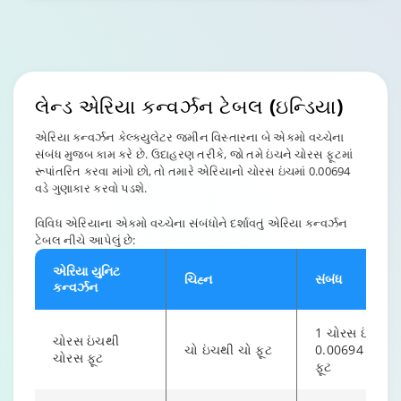
લેન્ડ એરિયા કન્વર્ઝન
ટેબલ (ઇન્ડિયા)
એરિયા કન્વર્ઝન કેલ્ક્યુલેટર જમીન વિસ્તારના બે એકમો વચ્ચેના
સંબંધ મુજબ કામ કરે છે. ઉદાહરણ તરીકે, જો તમે ઇંચને ચોરસ ફૂટમાં
રૂપાંતરિત કરવા માંગો છો, તો તમારે એરિયાનો ચોરસ ઇંચમાં 0.00694
વડે ગુણાકાર કરવો પડશે.
વિવિધ એરિયાના એકમો વચ્ચેના સંબંધોને દર્શાવતું એરિયા કન્વર્ઝન
ટેબલ નીચે આપેલું છે:
એરિયા યુનિટ
ચિહ્ન
સંબંધ
કન્વર્ઝન
1 ચોરસ ઇંચ =
ચોરસ ઇંચથી
ચો ઇંચથી ચો ફૂટ
0.00694 ચોરસ
ચોરસ ફૂટ
ફૂટ