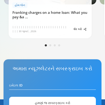
હોમ લોન
Franking charges on a home loan: What you
pay &a
...
| | | | | | | | | | | | | | | | | | | | | | | | | |
શેર કરો
| | | 30 જુલાઈ, ,2026
અમારા
ન્યૂઝલેટર
ને સબસ્ક્રાઇબ કરો
ઇમેઇલ ID
હમણાં જ સબસ્ક્રાઇબ કરો