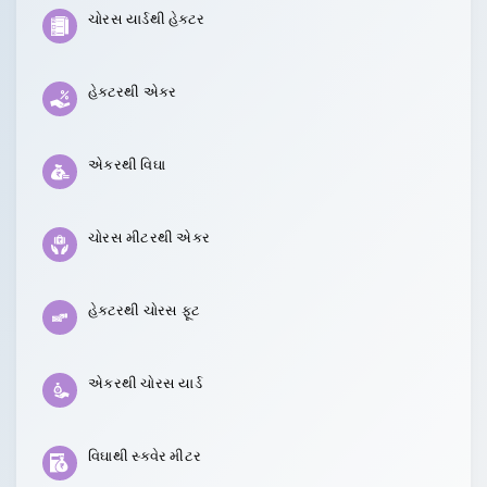
ચોરસ યાર્ડથી હેક્ટર
હેક્ટરથી એકર
એકરથી વિઘા
ચોરસ મીટરથી એકર
હેક્ટરથી ચોરસ ફૂટ
એકરથી ચોરસ યાર્ડ
વિઘાથી સ્ક્વેર મીટર