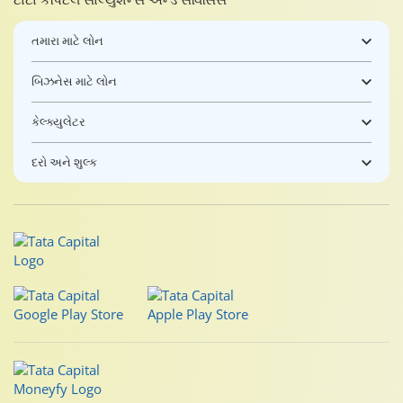
તમારા માટે લોન
બિઝનેસ માટે લોન
કેલ્ક્યુલેટર
દરો અને શુલ્ક