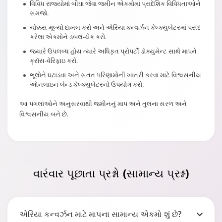
વિવિધ રાજ્યોમાં બીઘા જેવા જમીન એકમોમાં પ્રાદેશિક વિવિધતાઓને
સમજો.
ચોક્કસ મૂલ્યો દાખલ કરો અને એરિયા કન્વર્ઝન કેલ્ક્યુલેટરમાં પસંદ
કરેલા એકમોને ડબલ-ચેક કરો.
જ્યારે ઉપલબ્ધ હોય ત્યારે અધિકૃત પ્રોપર્ટી ડૉક્યુમેન્ટ સાથે માપને
ક્રૉસ-વેરિફાઇ કરો.
ભૂલોને ઘટાડવા અને સતત પરિણામોની ખાતરી કરવા માટે વિશ્વસનીય
ઑનલાઇન લેન્ડ કેલ્ક્યુલેટરનો ઉપયોગ કરો.
આ પગલાંઓને અનુસરવાથી જમીનનું માપ અને તુલના સરળ અને
વિશ્વસનીય બને છે.
વારંવાર પૂછાતા
પ્રશ્નો (સામાન્ય પ્રશ્ન)
એરિયા કન્વર્ઝન માટે માપના સામાન્ય એકમો શું છે?