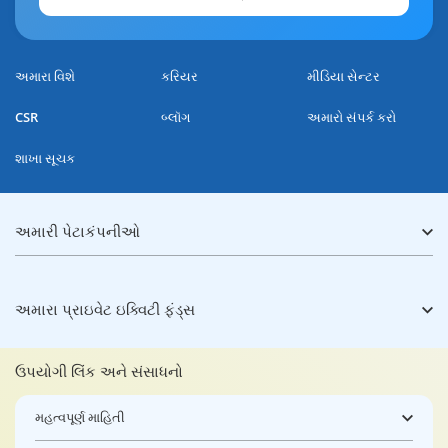
અમારા વિશે
કરિયર
મીડિયા સેન્ટર
CSR
બ્લૉગ
અમારો સંપર્ક કરો
શાખા સૂચક
અમારી પેટાકંપનીઓ
અમારા પ્રાઇવેટ ઇક્વિટી ફંડ્સ
ઉપયોગી લિંક અને સંસાધનો
મહત્વપૂર્ણ માહિતી