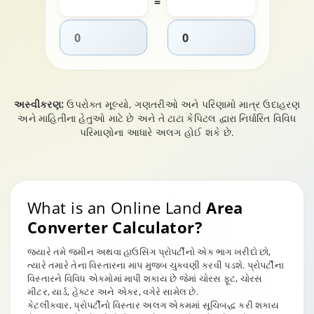
=
અસ્વીકરણ:
ઉપરોક્ત મૂલ્યો, ગણતરીઓ અને પરિણામો માત્ર ઉદાહરણ
અને માહિતીના હેતુઓ માટે છે અને તે ટાટા કેપિટલ દ્વારા નિર્ધારિત વિવિધ
પરિમાણોના આધારે અલગ હોઈ શકે છે.
What is an Online Land
Area
Converter Calculator?
જ્યારે તમે જમીન અથવા હાઉસિંગ પ્રોપર્ટીનો એક ભાગ ખરીદો છો,
ત્યારે તમારે તેના વિસ્તારના માપ મુજબ ચુકવણી કરવી પડશે. પ્રોપર્ટીના
વિસ્તારને વિવિધ એકમોમાં માપી શકાય છે જેમાં ચોરસ ફૂટ, ચોરસ
મીટર, યાર્ડ, હેક્ટર અને એકર, વગેરે સામેલ છે.
કેટલીકવાર, પ્રોપર્ટીનો વિસ્તાર અલગ એકમમાં સૂચિબદ્ધ કરી શકાય