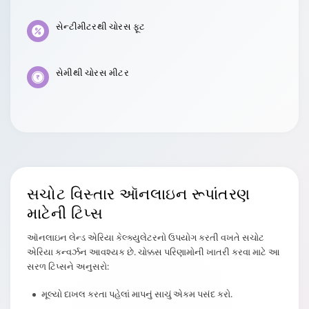
સેન્ટીમીટરથી ચોરસ ફૂટ
સેમીથી ચોરસ મીટર
સચોટ વિસ્તાર
ઑનલાઇન રૂપાંતરણ
માટેની ટિપ્સ
ઑનલાઇન લેન્ડ એરિયા કેલ્ક્યુલેટરનો ઉપયોગ કરતી વખતે સચોટ
એરિયા કન્વર્ઝન આવશ્યક છે. ચોક્કસ પરિણામોની ખાતરી કરવા માટે આ
સરળ ટિપ્સને અનુસરો:
મૂલ્યો દાખલ કરતા પહેલાં માપનું સાચું એકમ પસંદ કરો.