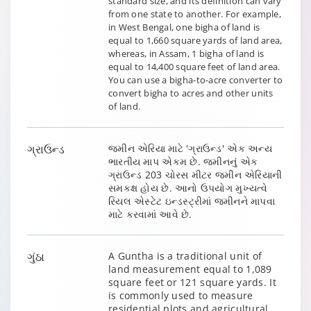
standard size, and its definition can vary
from one state to another. For example,
in West Bengal, one bigha of land is
equal to 1,660 square yards of land area,
whereas, in Assam, 1 bigha of land is
equal to 14,400 square feet of land area.
You can use a bigha-to-acre converter to
convert bigha to acres and other units
of land.
ગ્રાઉન્ડ
જમીન એરિયા માટે 'ગ્રાઉન્ડ' એક અન્ય
ભારતીય માપ એકમ છે. જમીનનું એક
ગ્રાઉન્ડ 203 ચોરસ મીટર જમીન એરિયાની
સમકક્ષ હોય છે. આનો ઉપયોગ મુખ્યત્વે
રિયલ એસ્ટેટ ઇન્ડસ્ટ્રીમાં જમીનને માપવા
માટે કરવામાં આવે છે.
ગુંઠા
A Guntha is a traditional unit of
land measurement equal to 1,089
square feet or 121 square yards. It
is commonly used to measure
residential plots and agricultural