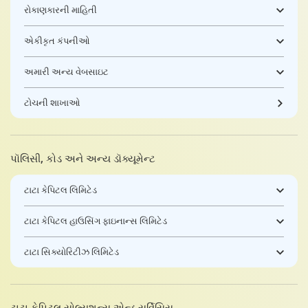
રોકાણકારની માહિતી
એકીકૃત કંપનીઓ
અમારી અન્ય વેબસાઇટ
ટોચની શાખાઓ
પૉલિસી, કોડ અને અન્ય ડૉક્યૂમેન્ટ
ટાટા કેપિટલ લિમિટેડ
ટાટા કેપિટલ હાઉસિંગ ફાઇનાન્સ લિમિટેડ
ટાટા સિક્યોરિટીઝ લિમિટેડ
ટાટા કેપિટલ સોલ્યુશન્સ એન્ડ સર્વિસિસ