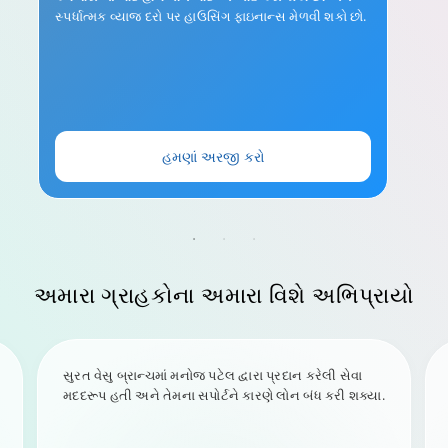
સ્પર્ધાત્મક વ્યાજ દરો પર હાઉસિંગ ફાઇનાન્સ મેળવી શકો છો.
હમણાં અરજી કરો
અમારા ગ્રાહકોના
અમારા વિશે
અભિપ્રાયો
સુરત વેસુ બ્રાન્ચમાં મનોજ પટેલ દ્વારા પ્રદાન કરેલી સેવા
મદદરૂપ હતી અને તેમના સપોર્ટને કારણે લોન બંધ કરી શક્યા.