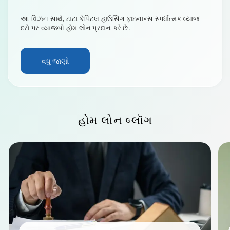
આ વિઝન સાથે, ટાટા કેપિટલ હાઉસિંગ ફાઇનાન્સ સ્પર્ધાત્મક વ્યાજ
દરો પર વ્યાજબી હોમ લોન પ્રદાન કરે છે.
વધુ જાણો
હોમ લોન
બ્લૉગ