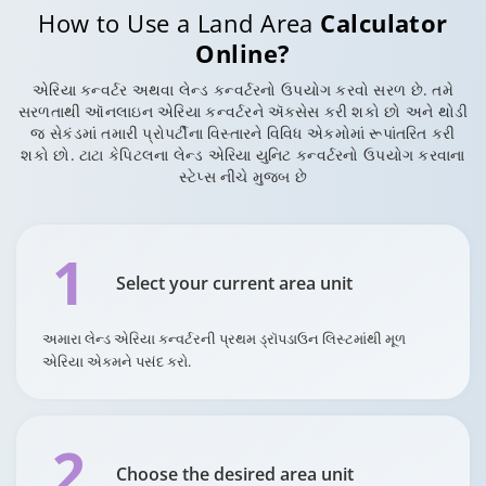
How to Use a Land Area
Calculator
Online?
એરિયા કન્વર્ટર અથવા લેન્ડ કન્વર્ટરનો ઉપયોગ કરવો સરળ છે. તમે
સરળતાથી ઑનલાઇન એરિયા કન્વર્ટરને ઍક્સેસ કરી શકો છો અને થોડી
જ સેકંડમાં તમારી પ્રોપર્ટીના વિસ્તારને વિવિધ એકમોમાં રૂપાંતરિત કરી
શકો છો. ટાટા કેપિટલના લેન્ડ એરિયા યુનિટ કન્વર્ટરનો ઉપયોગ કરવાના
સ્ટેપ્સ નીચે મુજબ છે
1
Select your current area unit
અમારા લેન્ડ એરિયા કન્વર્ટરની પ્રથમ ડ્રૉપડાઉન લિસ્ટમાંથી મૂળ
એરિયા એકમને પસંદ કરો.
2
Choose the desired area unit