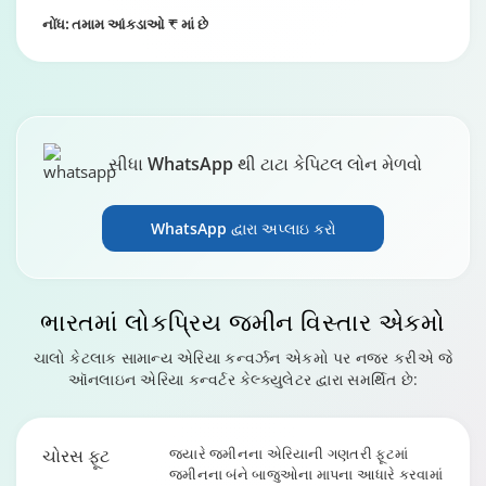
Changing language may refresh or navigate to another page
Enable captions/subtitles from player controls when availab
નોંધ: તમામ આંકડાઓ ₹ માં છે
સેન્ટીમીટરથી
1 સેમી = 40.46
સેમીથી ચો મી
ચોરસ મીટર
ચોરસ મીટર
1 square foot
Square feet to
sq ft to guntha
= 0.000918
guntha
guntha
સીધા WhatsApp થી ટાટા કેપિટલ લોન મેળવો
1 square
Square meters
sq m to
meter =
WhatsApp દ્વારા અપ્લાઇ કરો
to guntha
guntha
0.00988
guntha
1 square foot
ભારતમાં લોકપ્રિય જમીન વિસ્તાર
એકમો
Square feet to
sq ft to kanal
= 0.000184
kanal
kanal
ચાલો કેટલાક સામાન્ય એરિયા કન્વર્ઝન એકમો પર નજર કરીએ જે
ઑનલાઇન એરિયા કન્વર્ટર કેલ્ક્યુલેટર દ્વારા સમર્થિત છે:
1 square
Square meters
sq m to kanal
meter =
to kanal
0.000229 kan
ચોરસ ફૂટ
જ્યારે જમીનના એરિયાની ગણતરી ફૂટમાં
જમીનના બંને બાજુઓના માપના આધારે કરવામાં