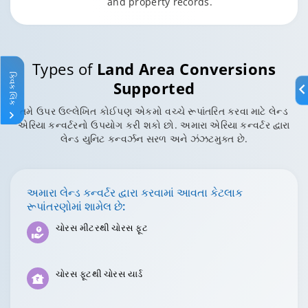
and property records.
Types of
Land Area Conversions
ક્વિક લિંક
Supported
તમે ઉપર ઉલ્લેખિત કોઈપણ એકમો વચ્ચે રૂપાંતરિત કરવા માટે લેન્ડ
એરિયા કન્વર્ટરનો ઉપયોગ કરી શકો છો. અમારા એરિયા કન્વર્ટર દ્વારા
લેન્ડ યુનિટ કન્વર્ઝન સરળ અને ઝંઝટમુક્ત છે.
અમારા લેન્ડ કન્વર્ટર દ્વારા કરવામાં આવતા કેટલાક
રૂપાંતરણોમાં શામેલ છે:
ચોરસ મીટરથી ચોરસ ફૂટ
ચોરસ ફૂટથી ચોરસ યાર્ડ