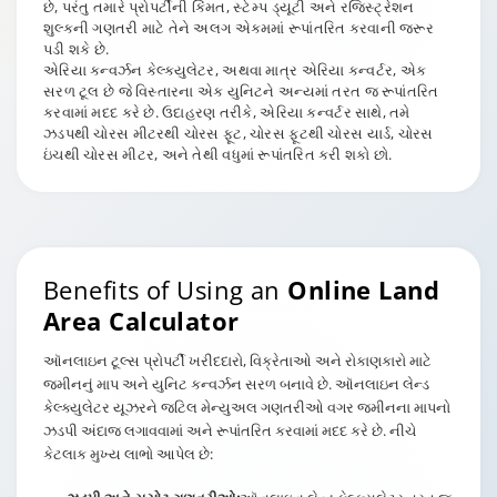
છે, પરંતુ તમારે પ્રોપર્ટીની કિંમત, સ્ટેમ્પ ડ્યૂટી અને રજિસ્ટ્રેશન
શુલ્કની ગણતરી માટે તેને અલગ એકમમાં રૂપાંતરિત કરવાની જરૂર
પડી શકે છે.
એરિયા કન્વર્ઝન કેલ્ક્યુલેટર, અથવા માત્ર એરિયા કન્વર્ટર, એક
સરળ ટૂલ છે જે વિસ્તારના એક યુનિટને અન્યમાં તરત જ રૂપાંતરિત
કરવામાં મદદ કરે છે. ઉદાહરણ તરીકે, એરિયા કન્વર્ટર સાથે, તમે
ઝડપથી ચોરસ મીટરથી ચોરસ ફૂટ, ચોરસ ફૂટથી ચોરસ યાર્ડ, ચોરસ
ઇંચથી ચોરસ મીટર, અને તેથી વધુમાં રૂપાંતરિત કરી શકો છો.
Benefits of Using an
Online Land
Area Calculator
ઑનલાઇન ટૂલ્સ પ્રોપર્ટી ખરીદદારો, વિક્રેતાઓ અને રોકાણકારો માટે
જમીનનું માપ અને યુનિટ કન્વર્ઝન સરળ બનાવે છે. ઑનલાઇન લેન્ડ
કેલ્ક્યુલેટર યૂઝરને જટિલ મેન્યુઅલ ગણતરીઓ વગર જમીનના માપનો
ઝડપી અંદાજ લગાવવામાં અને રૂપાંતરિત કરવામાં મદદ કરે છે. નીચે
કેટલાક મુખ્ય લાભો આપેલ છે: