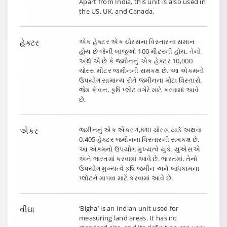
Apart from India, this unit is also used in
the US, UK, and Canada.
હેક્ટર
એક હેક્ટર એક ચોરસના વિસ્તારના સમાન
હોય છે જેની બાજુઓ 100 મીટરની હોય. તેનો
અર્થ એ છે કે જમીનનું એક હેક્ટર 10,000
ચોરસ મીટર જમીનની સમકક્ષ છે. આ એકમનો
ઉપયોગ સામાન્ય રીતે જમીનના મોટા વિસ્તારો,
જેમ કે વન, કૃષિ પ્લોટ વગેરે માટે કરવામાં આવે
છે.
એકર
જમીનનું એક એકર 4,840 ચોરસ યાર્ડ અથવા
0.405 હેક્ટર જમીનના વિસ્તારની સમકક્ષ છે.
આ એકમનો ઉપયોગ મુખ્યત્વે યુકે, યુએસએ
અને ભારતમાં કરવામાં આવે છે. ભારતમાં, તેનો
ઉપયોગ મુખ્યત્વે કૃષિ જમીન અને બાંધકામના
પ્લોટને માપવા માટે કરવામાં આવે છે.
વીઘા
‘Bigha’ is an Indian unit used for
measuring land areas. It has no