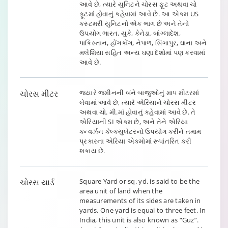
આવે છે, ત્યારે યુનિટને ચોરસ ફૂટ અથવા ચો
1 square foot
ફૂટમાં હોવાનું કહેવામાં આવે છે. આ એકમ US
Square feet to
sq ft to marla
= 0.00367
કસ્ટમરી યુનિટનો એક ભાગ છે અને તેનો
marla
marla
ઉપયોગ ભારત, યુકે, કેનેડા, બાંગ્લાદેશ,
પાકિસ્તાન, હોંગકોંગ, નેપાળ, સિંગાપુર, ઘાના અને
મલેશિયા સહિત અન્ય ઘણા દેશોમાં પણ કરવામાં
1 square
Square meters
આવે છે.
sq m to marla
meter =
to marla
0.03954 marl
ચોરસ મીટર
જ્યારે જમીનની બંને બાજુઓનું માપ મીટરમાં
1 square foot
લેવામાં આવે છે, ત્યારે એરિયાને ચોરસ મીટર
Square feet to
sq ft to
= 0.00230
અથવા ચો. મી.માં હોવાનું કહેવામાં આવે છે. તે
decimal
decimal
decimal
એરિયાની SI એકમ છે, અને તેને એરિયા
કન્વર્ઝન કેલ્ક્યુલેટરનો ઉપયોગ કરીને તમામ
પ્રકારના એરિયા એકમોમાં રૂપાંતરિત કરી
1 square
શકાય છે.
Square meters
sq m to
meter =
to decimal
decimal
0.02471
decimal
ચોરસ યાર્ડ
Square Yard or sq. yd. is said to be the
area unit of land when the
measurements of its sides are taken in
yards. One yard is equal to three feet. In
India, this unit is also known as “Guz”.