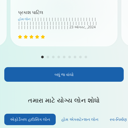
પ્રકાશ પાટિલ
હોમ લોન
| | | | | | | | | | | | | | | | | | | | | | |
| | | | | | | | | | | | | | | | | | | | | | | | | | | |
| | | | | | | | | | | | | | | | | | 23 ઑગસ્ટ, ,2024
બધું જ વાંચો
તમારા માટે યોગ્ય લોન
શોધો
એફોર્ડેબલ હાઉસિંગ લોન
હોમ એક્સટેન્શન લોન
સ્વ-નિર્મા