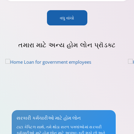
વધુ વાંચો
તમારા માટે
અન્ય હોમ લોન પ્રૉડક્ટ
સરકારી કર્મચારીઓ માટે હોમ લોન
ટાટા કેપિટલ સાથે, તમે થોડા સરળ પગલાંઓમાં સરકારી
કર્મચારીઓ માટે હોમ લોન માટે અપ્લાઇ કરી શકો છો અને