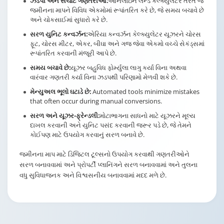
ઝડપી અને સચોટ ગણતરીઓ:
ઑનલાઇન લેન્ડ કેલ્ક્યુલેટર તરત જ
જમીનના માપને વિવિધ એકમોમાં રૂપાંતરિત કરે છે, જે સમય બચાવે છે
અને ચોકસાઈમાં સુધારો કરે છે.
સરળ યુનિટ કન્વર્ઝન:
એરિયા કન્વર્ઝન કેલ્ક્યુલેટર યૂઝરને ચોરસ
ફૂટ, ચોરસ મીટર, એકર, બીઘા અને ગજ જેવા એકમો વચ્ચે સેકંડ્સમાં
રૂપાંતરિત કરવાની મંજૂરી આપે છે.
સમય બચાવે છે:
યૂઝર બહુવિધ ફોર્મ્યુલા લાગુ કર્યા વિના અથવા
વારંવાર ગણતરી કર્યા વિના ઝડપથી પરિણામો મેળવી શકે છે.
મેન્યુઅલ ભૂલો ઘટાડે છે:
Automated tools minimize mistakes
that often occur during manual conversions.
સરળ અને યૂઝર-ફ્રેન્ડલી:
મોટાભાગના સાધનો માટે યૂઝરને મૂલ્ય
દાખલ કરવાની અને યુનિટ પસંદ કરવાની જરૂર પડે છે, જે તેમને
કોઈપણ માટે ઉપયોગ કરવાનું સરળ બનાવે છે.
જમીનના માપ માટે ડિજિટલ ટૂલ્સનો ઉપયોગ કરવાથી ગણતરીઓને
સરળ બનાવવામાં અને પ્રોપર્ટી પ્લાનિંગને સરળ બનાવવામાં અને તુલના
વધુ સુવિધાજનક અને વિશ્વસનીય બનાવવામાં મદદ મળે છે.