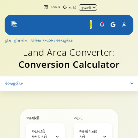
બ્લૉગ્સ
સપોર્ટ
હોમ
હોમ લોન
એરિયા કન્વર્ઝન કેલ્ક્યુલેટર
Land Area Converter:
Conversion Calculator
કેલ્ક્યુલેટર
આમાંથી
આમાં
આમાંથી
આમાં પસંદ
પસંદ કરો
કરો