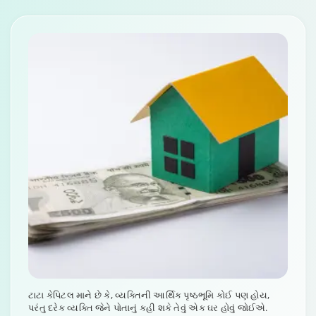
ટાટા કેપિટલ માને છે કે, વ્યક્તિની આર્થિક પૃષ્ઠભૂમિ કોઈ પણ હોય,
પરંતુ દરેક વ્યક્તિ જેને પોતાનું કહી શકે તેવું એક ઘર હોવું જોઈએ.