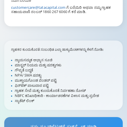
ನಮಗೆ ಬರೆಯಿರಿ
customercare@tatacapital.com
ಗೆ ಬರೆಯಿರಿ ಅಥವಾ ನಮ್ಮ ಗ್ರಾಹಕ
ಸಹಾಯವಾಣಿ ನಂಬರ್ 1860 267 6060 ಗೆ ಕರೆ ಮಾಡಿ.
ಗ್ರಾಹಕರ ಕುಂದುಕೊರತೆ ಸಂಬಂಧಿತ ಎಲ್ಲಾ ಡಾಕ್ಯುಮೆಂಟ್‌ಗಳನ್ನು ಕೆಳಗೆ ನೋಡಿ:
ನ್ಯಾಯಸಮ್ಮತ ಅಭ್ಯಾಸ ಸೂಚಿ
ಮಾಸ್ಟರ್ ನಿಯಮ ಮತ್ತು ಷರತ್ತುಗಳು
ಗೌಪ್ಯತೆ ಬದ್ಧತೆ
NPA/ SMA ಷರತ್ತು
ಮುಕ್ತಾಯಗೊಂಡ ವೆಂಡರ್ ಪಟ್ಟಿ
ಫಿನ್‌ಟೆಕ್ ಪಾಲುದಾರ ಪಟ್ಟಿ
ಗ್ರಾಹಕ ಸೇವೆ ಮತ್ತು ಕುಂದುಕೊರತೆ ನಿರ್ವಹಣಾ ನೋಟ್
NBFC ತನಿಖಾಧಿಕಾರಿ - ಕಾರ್ಯಾಚರಣೆಗಳ ವಿಳಾಸ ಮತ್ತು ಪ್ರದೇಶ
ಸ್ಯಾಶೆಟ್ ಲಿಂಕ್
ನಮ್ಮ
ನ್ಯೂಸ್‌ಲೆಟರ್‌ಗೆ
ಸಬ್‌ಸ್ಕ್ರೈಬ್ ಮಾಡಿ