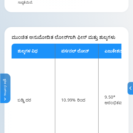
ಸಾಧ್ಯತೆಯಿದೆ.
ಮುಂಚಿತ ಅನುಮೋದಿತ ಲೋನ್
ಗಾಗಿ ಫೀಸ್ ಮತ್ತು ಶುಲ್ಕಗಳು
ಶುಲ್ಕಗಳ ವಿಧ
ಪರ್ಸನಲ್ ಲೋನ್
ಎಜುಕೇಶನ್ ಲೋ
ತ್ವರಿತ ಲಿಂಕ್‌ಗಳು
9.50*
ಬಡ್ಡಿ ದರ
10.99% ರಿಂದ
ಆರಂಭಿಕವಾಗಿ