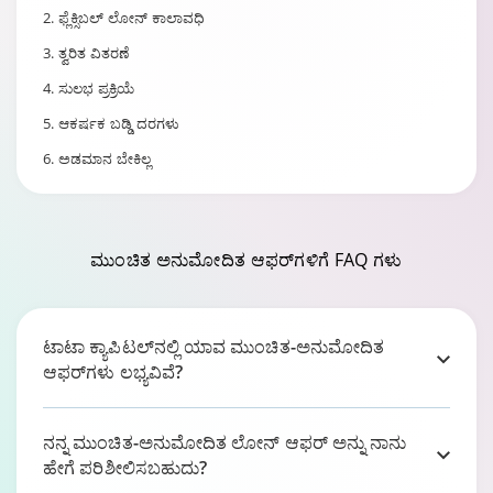
2. ಫ್ಲೆಕ್ಸಿಬಲ್ ಲೋನ್ ಕಾಲಾವಧಿ
3. ತ್ವರಿತ ವಿತರಣೆ
4. ಸುಲಭ ಪ್ರಕ್ರಿಯೆ
5. ಆಕರ್ಷಕ ಬಡ್ಡಿ ದರಗಳು
6. ಅಡಮಾನ ಬೇಕಿಲ್ಲ
ಮುಂಚಿತ ಅನುಮೋದಿತ ಆಫರ್‌ಗಳಿಗೆ
FAQ ಗಳು
ಟಾಟಾ ಕ್ಯಾಪಿಟಲ್‌ನಲ್ಲಿ ಯಾವ ಮುಂಚಿತ-ಅನುಮೋದಿತ
ಆಫರ್‌ಗಳು ಲಭ್ಯವಿವೆ?
ನನ್ನ ಮುಂಚಿತ-ಅನುಮೋದಿತ ಲೋನ್ ಆಫರ್ ಅನ್ನು ನಾನು
ಹೇಗೆ ಪರಿಶೀಲಿಸಬಹುದು?