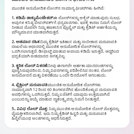
ಮುಂಚಿತ ಅನುಮೋದಿತ ಲೋನ್‌ನ ಸಾಮಾನ್ಯ ಫೀಚರ್‌ಗಳು ಹೀಗಿವೆ:
1. ಕಡಿಮೆ ಡಾಕ್ಯುಮೆಂಟೇಶನ್:
ಈ ಲೋನ್‌ಗಳನ್ನು ಅಕ್ಸೆಸ್ ಮಾಡುವುದು ಸುಲಭ,
ಅವುಗಳ ಕನಿಷ್ಠ ಪೇಪರ್‌ವರ್ಕ್‌ಗೆ ಧನ್ಯವಾದಗಳು. ಇದಕ್ಕೆ ಕಾರಣ ನಿಮಗೆ ಲೋನ್
ನೀಡುವ ಮೊದಲೇ ನಿಮ್ಮ ಹಣಕಾಸಿನ ಪ್ರೊಫೈಲ್ ಮತ್ತು ಕ್ರೆಡಿಟ್ ಅರ್ಹತೆಯನ್ನು
ಮೌಲ್ಯಮಾಪನ ಮಾಡಲಾಗಿರುತ್ತದೆ.
2. ಅಡಮಾನ ರಹಿತ:
ನಿಮ್ಮ ಕ್ರೆಡಿಟ್ ಇತಿಹಾಸ ಮತ್ತು ಸಾಬೀತಾದ ಮರುಪಾವತಿ
ದಾಖಲೆಯ ಆಧಾರದಲ್ಲಿ ಮುಂಚಿತ ಅನುಮೋದಿತ ಲೋನ್‌ಗಳನ್ನು
ಒದಗಿಸಲಾಗುತ್ತದೆ. ಡೀಫಾಲ್ಟ್ ಮಾಡುವ ಅಪಾಯ ಕಡಿಮೆ ಇರುತ್ತದೆ, ಆದ್ದರಿಂದ
ಭದ್ರತೆಯಾಗಿ ಅಡಮಾನದ ಅಗತ್ಯವಿಲ್ಲ.
3. ತ್ವರಿತ ಲೋನ್ ವಿತರಣೆ:
ನೀವು ಈಗಾಗಲೇ ಅರ್ಹತಾ ಮಾನದಂಡಗಳನ್ನು
ಪೂರೈಸಿರುವುದರಿಂದ, ನಿಮ್ಮ ವಿವರಗಳನ್ನು ಪರಿಶೀಲಿಸಿದ ನಂತರ, ಲೋನ್
ಅನುಮೋದನೆ ಮತ್ತು ವಿತರಣೆಯು ಒಂದೇ ದಿನದೊಳಗೆ ಆಗಬಹುದು.
4. ಫ್ಲೆಕ್ಸಿಬಲ್ ಮರುಪಾವತಿ:
ಮುಂಚಿತ-ಅನುಮೋದಿತ ಲೋನ್‌ಗಳು
ಸಾಮಾನ್ಯವಾಗಿ 12 ರಿಂದ 60 ತಿಂಗಳವರೆಗಿನ ಹೊಂದಿಕೊಳ್ಳುವ ಮರುಪಾವತಿ
ಅವಧಿಗಳನ್ನು ಒದಗಿಸುತ್ತವೆ, ನಿಮ್ಮ ಬಜೆಟ್‌ಗೆ ಯಾವುದು ಉತ್ತಮವಾಗಿದೆ
ಎಂಬುದನ್ನು ಆಯ್ಕೆ ಮಾಡುವ ಸ್ವಾತಂತ್ರ್ಯವನ್ನು ನಿಮಗೆ ನೀಡುತ್ತವೆ.
5.. ವಿವಿಧ ಲೋನ್ ಮೊತ್ತ:
ನಿಮ್ಮ ಮುಂಚಿತ-ಅನುಮೋದಿತ ಲೋನ್ ಮೊತ್ತವನ್ನು
ವೈಯಕ್ತೀಕರಿಸಲಾಗಿದೆ. ಇದು ನಿಮ್ಮ ಕ್ರೆಡಿಟ್ ಹಿಸ್ಟರಿ ಮತ್ತು ಮರುಪಾವತಿ
ಹಿನ್ನೆಲೆಯಂಥ ಅಂಶಗಳನ್ನು ಆಧರಿಸಿರುತ್ತದೆ.