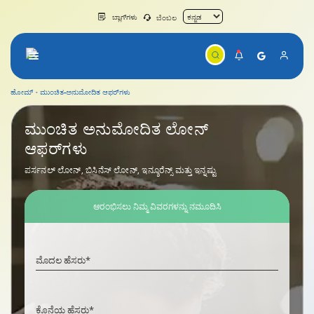
ಬ್ಲಾಗ್‌ಗಳು
ಬೆಂಬಲ
ಹೋಮ್
ಮುಂಚಿತ-ಅನುಮೋದಿತ ಆಫರ್‌ಗಳು
ಮುಂಚಿತ ಅನುಮೋದಿತ ಲೋನ್
ಆಫರ್‌ಗಳು
ಪರ್ಸನಲ್ ಲೋನ್, ಬಿಸಿನೆಸ್ ಲೋನ್, ಇನ್ಶೂರೆನ್ಸ್ ಮತ್ತು ಇನ್ನಷ್ಟು
ಆರಂಭಿಸಲು ನಿಮ್ಮ ವಿವರಗಳನ್ನು ನಮೂದಿಸಿ
Required field
ಮೊದಲ ಹೆಸರು*
Required field
ಕೊನೆಯ ಹೆಸರು*