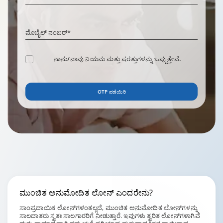
Required field
ಮೊಬೈಲ್ ನಂಬರ್*
ನಾನು/ನಾವು
ನಿಯಮ ಮತ್ತು ಷರತ್ತುಗಳನ್ನು
ಒಪ್ಪುತ್ತೇವೆ.
OTP ಪಡೆಯಿರಿ
ಮುಂಚಿತ
ಅನುಮೋದಿತ ಲೋನ್
ಎಂದರೇನು?
ಸಾಂಪ್ರದಾಯಿಕ ಲೋನ್‌ಗಳಂತಲ್ಲದೆ, ಮುಂಚಿತ ಅನುಮೋದಿತ ಲೋನ್‌ಗಳನ್ನು
ಸಾಲದಾತರು ಸ್ವತಃ ಸಾಲಗಾರರಿಗೆ ನೀಡುತ್ತಾರೆ. ಇವುಗಳು ತ್ವರಿತ ಲೋನ್‌ಗಳಾಗಿವೆ