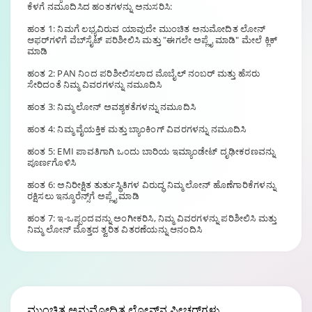
ಕೆಳಗೆ ನಮೂದಿಸಿದ ಹಂತಗಳನ್ನು ಅನುಸರಿಸಿ:
ಹಂತ 1: ನಿಮಗೆ ಲಭ್ಯವಿರುವ ಯಾವುದೇ ಮುಂಚಿತ ಅನುಮೋದಿತ ಲೋನ್
ಆಫರ್‌ಗಳಿಗೆ ವೆಬ್‌ಸೈಟ್ ಪರಿಶೀಲಿಸಿ ಮತ್ತು "ಈಗಲೇ ಅಪ್ಲೈ ಮಾಡಿ" ಮೇಲೆ ಕ್ಲಿಕ್
ಮಾಡಿ
ಹಂತ 2: PAN ನಿಂದ ಪರಿಶೀಲಿಸಲಾದ ಮೊಬೈಲ್ ನಂಬರ್ ಮತ್ತು ಹೆಸರು
ಸೇರಿದಂತೆ ನಿಮ್ಮ ವಿವರಗಳನ್ನು ನಮೂದಿಸಿ
ಹಂತ 3: ನಿಮ್ಮ ಲೋನ್ ಅವಶ್ಯಕತೆಗಳನ್ನು ನಮೂದಿಸಿ
ಹಂತ 4: ನಿಮ್ಮ ವೈಯಕ್ತಿಕ ಮತ್ತು ಬ್ಯಾಂಕಿಂಗ್ ವಿವರಗಳನ್ನು ನಮೂದಿಸಿ
ಹಂತ 5: EMI ಪಾವತಿಗಾಗಿ ಒಂದು ಬಾರಿಯ ಇಮ್ಯಾಂಡೇಟ್ ದೃಢೀಕರಣವನ್ನು
ಪೂರ್ಣಗೊಳಿಸಿ
ಹಂತ 6: ಅನಿರೀಕ್ಷಿತ ತುರ್ತುಸ್ಥಿತಿಗಳ ವಿರುದ್ಧ ನಿಮ್ಮ ಲೋನ್ ಹೊಣೆಗಾರಿಕೆಗಳನ್ನು
ರಕ್ಷಿಸಲು ಇನ್ಶೂರೆನ್ಸ್‌ಗೆ ಅಪ್ಲೈ ಮಾಡಿ
ಹಂತ 7: ಇ-ಒಪ್ಪಂದವನ್ನು ಅಂಗೀಕರಿಸಿ, ನಿಮ್ಮ ವಿವರಗಳನ್ನು ಪರಿಶೀಲಿಸಿ ಮತ್ತು
ನಿಮ್ಮ ಲೋನ್ ಮೊತ್ತದ ತ್ವರಿತ ವಿತರಣೆಯನ್ನು ಆನಂದಿಸಿ
ಮುಂಚಿತ
ಅನುಮೋದಿತ ಲೋನ್
ನ ಫೀಚರ್‌ಗಳು