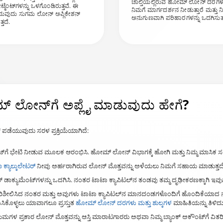
ಚಾಲ್ತಿಯಲ್ಲಿರುವ ಹೋಮ್ ಲೋನ್ ದರಗಳು ಮತ
ೇಟ್ಮೆಂಟ್‌ಗಳನ್ನು ಒಳಗೊಂಡಿರುತ್ತವೆ. ಈ
ನಿಮಗೆ ಮಾರ್ಗದರ್ಶನ ನೀಡುತ್ತಾರೆ ಮತ್ತು ನಿ
ೊಂದುವುದು ಸುಗಮ ಲೋನ್ ಅಪ್ಲಿಕೇಶನ್
ಅನುಗುಣವಾಗಿ ಪರಿಹಾರಗಳನ್ನು ಒದಗಿಸುತ್ತ
್ತದೆ.
್ ಲೋನ್‌ಗೆ ಅಪ್ಲೈ ಮಾಡುವುದು ಹೇಗೆ?
ಪಡೆಯುವುದು ಸರಳ ಪ್ರಕ್ರಿಯೆಯಾಗಿದೆ:
ಸೈಟ್‌ಗೆ ಭೇಟಿ ನೀಡುವ ಮೂಲಕ ಆರಂಭಿಸಿ. ಹೋಮ್ ಲೋನ್ ವಿಭಾಗಕ್ಕೆ ಹೋಗಿ ಮತ್ತು ನಿಮ್ಮ ಮಾಸಿಕ 
್ಯಾಲ್ಕುಲೇಟರ್
ನೀವು ಅರ್ಹರಾಗಿರುವ ಲೋನ್ ಮೊತ್ತವನ್ನು ಅಳೆಯಲು ನಿಮಗೆ ಸಹಾಯ ಮಾಡುತ್ತದೆ
್ಯುಮೆಂಟ್‌ಗಳನ್ನು ಒದಗಿಸಿ. ನಂತರ ಟಾಟಾ ಕ್ಯಾಪಿಟಲ್‌ನ ತಂಡವು ತಮ್ಮ ದೃಢೀಕರಣಕ್ಕಾಗಿ ಇವುಗಳನ
ನು ಪರಿಶೀಲಿಸಿದ ನಂತರ ಮತ್ತು ಅವುಗಳು ಟಾಟಾ ಕ್ಯಾಪಿಟಲ್‌ನ ಮಾನದಂಡಗಳೊಂದಿಗೆ ಹೊಂದಿಕೆಯ
ಡಿಸಿಕೊಳ್ಳಲು ಯಾವಾಗಲೂ ಪ್ರಸ್ತುತ
ಹೋಮ್ ಲೋನ್ ದರಗಳು ಮತ್ತು ಶುಲ್ಕಗಳ
ಮಾಹಿತಿಯನ್ನು ತಿಳಿದ
ಪ್ರಕಾರ ಲೋನ್ ಮೊತ್ತವನ್ನು ಆಸ್ತಿ ಮಾರಾಟಗಾರರು ಅಥವಾ ನಿಮ್ಮ ಬ್ಯಾಂಕ್ ಅಕೌಂಟ್‌ಗೆ ವಿತರಿಸ