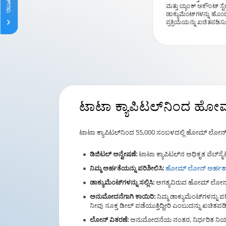
ಮತ್ತು ಬ್ಯಾಂಕ್ ಅಕೌಂಟ್ ಸ್ಟ
ಡಾಕ್ಯುಮೆಂಟ್‌ಗಳನ್ನು ಹ
ಪ್ರಕ್ರಿಯೆಯನ್ನು ಖಚಿತಪಡಿಸುತ
ಟಾಟಾ ಕ್ಯಾಪಿಟಲ್‌ನಿಂದ ಹೋಮ
ಟಾಟಾ ಕ್ಯಾಪಿಟಲ್‌ನಿಂದ 55,000 ಸಂಬಳದಲ್ಲಿ ಹೋಮ್ ಲೋನ್ 
ಡಿಜಿಟಲ್ ಅನ್ವೇಷಣೆ:
ಟಾಟಾ ಕ್ಯಾಪಿಟಲ್‌ನ ಅಧಿಕೃತ ವೆಬ್‌
ನಿಮ್ಮ ಅರ್ಹತೆಯನ್ನು ಪರಿಶೀಲಿಸಿ:
ಹೋಮ್ ಲೋನ್ ಅರ್ಹತಾ ಕ
ಡಾಕ್ಯುಮೆಂಟ್‌ಗಳನ್ನು ಸಲ್ಲಿಸಿ:
ಅಗತ್ಯವಿರುವ ಹೋಮ್ ಲೋನ್ ಡಾಕ
ಅನುಮೋದನೆಗಾಗಿ ಕಾಯಿರಿ:
ನಿಮ್ಮ ಡಾಕ್ಯುಮೆಂಟ್‌ಗಳನ್
ನೀವು ಸೂಕ್ತ ಡೀಲ್ ಪಡೆಯುತ್ತಿದ್ದೀರಿ ಎಂಬುದನ್ನು ಖಚಿತಪ
ಲೋನ್ ವಿತರಣೆ:
ಅನುಮೋದನೆಯ ನಂತರ, ನಿರ್ಧರಿತ ನಿಯಮಗಳ 