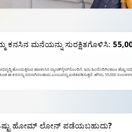
ಮ್ಮ ಕನಸಿನ ಮನೆಯನ್ನು ಸುರಕ್ಷಿತಗೊಳಿಸಿ:
55,0
ೃದ್ಧಿ ಹೊಂದುತ್ತಿರುವ ಹಣಕಾಸಿನ ಲ್ಯಾಂಡ್‌ಸ್ಕೇಪ್‌ನೊಂದಿಗೆ, ಇದು ಹಿಂದೆಂದಿಗಿಂತಲೂ ಹೆಚ್ಚು ಸಾಧಿಸ
ು ಕೂಡ ಈ ಕನಸನ್ನು ನನಸಾಗಿಸಬಹುದು ಎಂಬುದನ್ನು ಖಚಿತಪಡಿಸುತ್ತದೆ. ಹೌದು, 55,000 ಸಂಬಳ
ು ಎಷ್ಟು ಹೋಮ್ ಲೋನ್ ಪಡೆಯಬಹುದು?