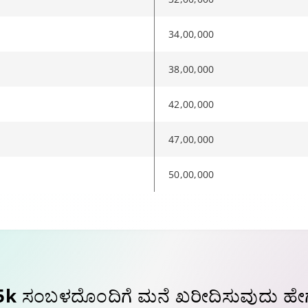
34,00,000
38,00,000
42,00,000
47,00,000
50,00,000
other page.
en available. Audio description and sign-language interpretation availabili
en available. Audio description and sign-language interpretation availabili
en available. Audio description and sign-language interpretation availabili
5k ಸಂಬಳದೊಂದಿಗೆ
ಮನೆ ಖರೀದಿಸುವುದು ಹೇಗ