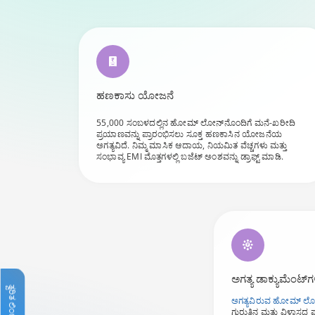
ಹಣಕಾಸು ಯೋಜನೆ
55,000 ಸಂಬಳದಲ್ಲಿನ ಹೋಮ್ ಲೋನ್‌ನೊಂದಿಗೆ ಮನೆ-ಖರೀದಿ
ಪ್ರಯಾಣವನ್ನು ಪ್ರಾರಂಭಿಸಲು ಸೂಕ್ತ ಹಣಕಾಸಿನ ಯೋಜನೆಯ
ಅಗತ್ಯವಿದೆ. ನಿಮ್ಮ ಮಾಸಿಕ ಆದಾಯ, ನಿಯಮಿತ ವೆಚ್ಚಗಳು ಮತ್ತು
ಸಂಭಾವ್ಯ EMI ಮೊತ್ತಗಳಲ್ಲಿ ಬಜೆಟ್ ಅಂಶವನ್ನು ಡ್ರಾಫ್ಟ್ ಮಾಡಿ.
ಅಗತ್ಯ ಡಾಕ್ಯುಮೆಂಟ್‌
ತ್ವರಿತ ಲಿಂಕ್‌ಗಳು
ಅಗತ್ಯವಿರುವ ಹೋಮ್ ಲೋನ
ಗುರುತಿನ ಮತ್ತು ವಿಳಾಸದ ಪ