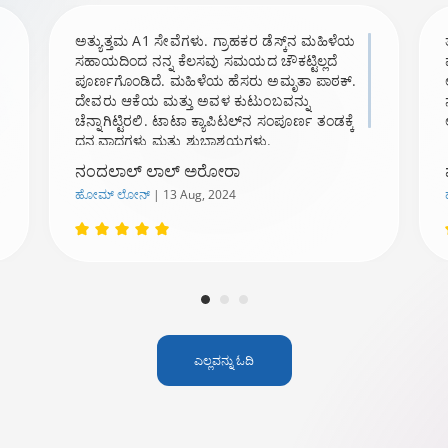
ಅತ್ಯುತ್ತಮ A1 ಸೇವೆಗಳು. ಗ್ರಾಹಕರ ಡೆಸ್ಕ್‌ನ ಮಹಿಳೆಯ
ಸಹಾಯದಿಂದ ನನ್ನ ಕೆಲಸವು ಸಮಯದ ಚೌಕಟ್ಟಿಲ್ಲದೆ
ಪೂರ್ಣಗೊಂಡಿದೆ. ಮಹಿಳೆಯ ಹೆಸರು ಅಮೃತಾ ಪಾಠಕ್.
ದೇವರು ಆಕೆಯ ಮತ್ತು ಅವಳ ಕುಟುಂಬವನ್ನು
ಚೆನ್ನಾಗಿಟ್ಟಿರಲಿ. ಟಾಟಾ ಕ್ಯಾಪಿಟಲ್‌ನ ಸಂಪೂರ್ಣ ತಂಡಕ್ಕೆ
ಧನ್ಯವಾದಗಳು ಮತ್ತು ಶುಭಾಶಯಗಳು.
ನಂದಲಾಲ್ ಲಾಲ್ ಅರೋರಾ
ಹೋಮ್ ಲೋನ್‌
| 13 Aug, 2024
ಎಲ್ಲವನ್ನು ಓದಿ