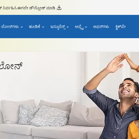
ನಿರ್ವಹಿಸಿ.
ಈಗಲೇ ಡೌನ್ಲೋಡ್ ಮಾಡಿ
ಾಗಿ ಲೋನ್‌ಗಳು
ಹೂಡಿಕೆ
ಇನ್ಶೂರೆನ್ಸ್
ಅಪ್ಲೈ
ಆಫರ್‌ಗಳು
ಕ್ವಿಕ್‌ಪೇ
ಲೋನ್