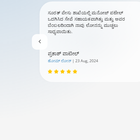
ನ್‌ಗೆ
ಸೂರತ್ ವೇಸು ಶಾಖೆಯಲ್ಲಿ ಮನೋಜ್ ಪಟೇಲ್
ಒದಗಿಸಿದ ಸೇವೆ ಸಹಾಯಕವಾಗಿತ್ತು ಮತ್ತು ಅವರ
ಾಗಿತ್ತು
ಬೆಂಬಲದಿಂದಾಗಿ ನಾವು ಲೋನನ್ನು ಮುಚ್ಚಲು
್ಟು
ಸಾಧ್ಯವಾಯಿತು.
ಪ್ರಕಾಶ್ ಪಾಟೀಲ್
ಹೋಮ್ ಲೋನ್‌
| 23 Aug, 2024