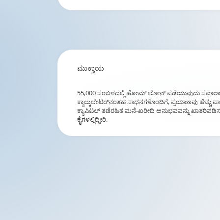
ಮುಕ್ತಾಯ
55,000 ಸಂಬಳದಲ್ಲಿ ಹೋಮ್ ಲೋನ್ ಪಡೆಯುವುದು ಸವಾಲಾಗಿರಬಹು
ಕ್ಯಾಲ್ಕುಲೇಟರ್‌ನಂತಹ ಸಾಧನಗಳೊಂದಿಗೆ, ಪ್ರಯಾಣವು ಹೆಚ್ಚು ಪ
ಕ್ಯಾಪಿಟಲ್ ತಡೆರಹಿತ ಮನೆ-ಖರೀದಿ ಅನುಭವವನ್ನು ಖಾತರಿಪಡಿಸುತ
ಕೈಗಳಲ್ಲಿದ್ದೀರಿ.