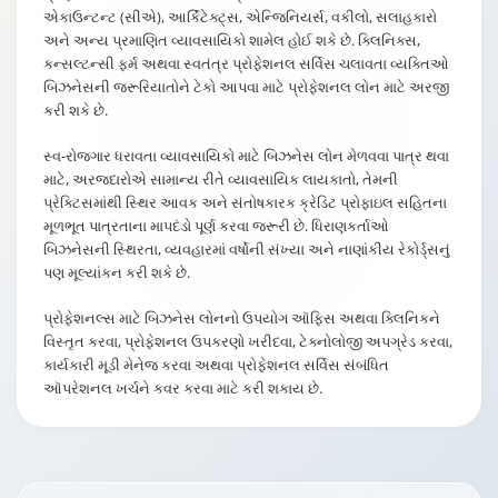
એકાઉન્ટન્ટ (સીએ), આર્કિટેક્ટ્સ, એન્જિનિયર્સ, વકીલો, સલાહકારો
અને અન્ય પ્રમાણિત વ્યાવસાયિકો શામેલ હોઈ શકે છે. ક્લિનિક્સ,
કન્સલ્ટન્સી ફર્મ અથવા સ્વતંત્ર પ્રોફેશનલ સર્વિસ ચલાવતા વ્યક્તિઓ
બિઝનેસની જરૂરિયાતોને ટેકો આપવા માટે પ્રોફેશનલ લોન માટે અરજી
કરી શકે છે.
સ્વ-રોજગાર ધરાવતા વ્યાવસાયિકો માટે બિઝનેસ લોન મેળવવા પાત્ર થવા
માટે, અરજદારોએ સામાન્ય રીતે વ્યાવસાયિક લાયકાતો, તેમની
પ્રેક્ટિસમાંથી સ્થિર આવક અને સંતોષકારક ક્રેડિટ પ્રોફાઇલ સહિતના
મૂળભૂત પાત્રતાના માપદંડો પૂર્ણ કરવા જરૂરી છે. ધિરાણકર્તાઓ
બિઝનેસની સ્થિરતા, વ્યવહારમાં વર્ષોની સંખ્યા અને નાણાંકીય રેકોર્ડ્સનું
પણ મૂલ્યાંકન કરી શકે છે.
પ્રોફેશનલ્સ માટે બિઝનેસ લોનનો ઉપયોગ ઑફિસ અથવા ક્લિનિકને
વિસ્તૃત કરવા, પ્રોફેશનલ ઉપકરણો ખરીદવા, ટેક્નોલોજી અપગ્રેડ કરવા,
કાર્યકારી મૂડી મેનેજ કરવા અથવા પ્રોફેશનલ સર્વિસ સંબંધિત
ઑપરેશનલ ખર્ચને કવર કરવા માટે કરી શકાય છે.