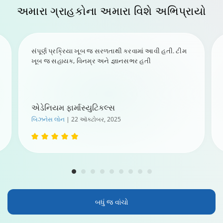
અમારા ગ્રાહકોના
અમારા વિશે
અભિપ્રાયો
સંપૂર્ણ પ્રક્રિયા ખૂબ જ સરળતાથી કરવામાં આવી હતી. ટીમ
ખૂબ જ સહાયક, વિનમ્ર અને જ્ઞાનસભર હતી
એડેનિયમ ફાર્માસ્યુટિકલ્સ
બિઝનેસ લોન
| 22 ઑક્ટોબર, 2025
બધું જ વાંચો