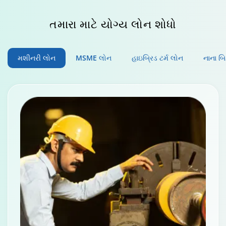
તમારા માટે યોગ્ય લોન
શોધો
મશીનરી લોન
MSME લોન
હાઇબ્રિડ ટર્મ લોન
નાના બ