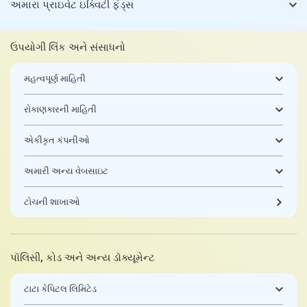
અમારા પ્રાઇવેટ ઇક્વિટી ફંડ્સ
ઉપયોગી લિંક અને સંસાધનો
મહત્વપૂર્ણ માહિતી
રોકાણકારની માહિતી
એકીકૃત કંપનીઓ
અમારી અન્ય વેબસાઇટ
ટોચની શાખાઓ
પૉલિસી, કોડ અને અન્ય ડૉક્યૂમેન્ટ
ટાટા કેપિટલ લિમિટેડ