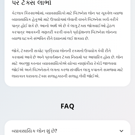
પર ટૅક્સ લાભો
કેટલાક કિસ્સાઓમાં, વ્યાવસાયિકો માટે બિઝનેસ લોન પર ચૂકવેલ વ્યાજ
વ્યાવસાયિક હેતુઓ માટે ઉપયોગમાં લેવાતી વખતે બિઝનેસ ખર્ચ તરીકે
પાત્ર હોઈ શકે છે. આનો અર્થ એ છે કે લાગુ ટૅક્સ જોગવાઈઓ હેઠળ
કરપાત્ર આવકની ગણતરી કરતી વખતે પ્રોફેશનલ બિઝનેસ લોનના
વ્યાજ ઘટકને સંભવિત રીતે ધ્યાનમાં લઈ શકાય છે.
જોકે, ટૅક્સની સચોટ પ્રક્રિયા લોનની રકમનો ઉપયોગ કેવી રીતે
કરવામાં આવે છે અને પ્રવર્તમાન ટૅક્સ નિયમો પર આધારિત હોય છે. લોન
માટે અરજી કરનાર વ્યાવસાયિકોએ યોગ્ય નાણાંકીય રેકોર્ડ જાળવવા
જોઈએ અને બિઝનેસને લગતા કરજ સંબંધિત લાગુ કપાતને સમજવા માટે
લાયકાત ધરાવતા ટૅક્સ સલાહકારની સલાહ લેવી જોઈએ.
FAQ
વ્યાવસાયિક લોન શું છે?