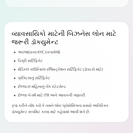
વ્યાવસાયિકો માટેની
બિઝનેસ લોન
માટે
જરૂરી ડૉક્યુમેન્ટ
અરજદારના KYC દસ્તાવેજો
ડિગ્રી સર્ટિફિકેટ
મેડિકલ કાઉન્સિલ રજિસ્ટ્રેશન સર્ટિફિકેટ (ડૉક્ટરો માટે)
પ્રેક્ટિસનું સર્ટિફિકેટ
છેલ્લા છ મહિનાનું બેંક સ્ટેટમેન્ટ
છેલ્લા બે વર્ષ માટે ITR અને આવકની ગણતરી
કૃપા કરીને નોંધ કરો કે તમને લોન પ્રોસેસિંગના સમયે અતિરિક્ત
ડૉક્યુમેન્ટ સબમિટ કરવા માટે કહેવામાં આવી શકે છે.