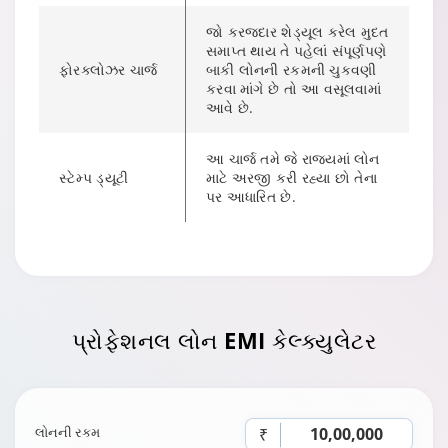
જો કરજદાર શેડ્યૂલ કરેલ મુદત
સમાપ્ત થાય તે પહેલાં સંપૂર્ણપણે
ફોરક્લોઝર ચાર્જ
બાકી લોનની રકમની ચુકવણી
કરવા માંગે છે તો આ વસૂલવામાં
આવે છે.
આ ચાર્જ તમે જે રાજ્યમાં લોન
સ્ટેમ્પ ડ્યૂટી
માટે અરજી કરી રહ્યા છો તેના
પર આધારિત છે.
પ્રોફેશનલ લોન
EMI કેલ્ક્યુલેટર
લોનની રકમ
₹