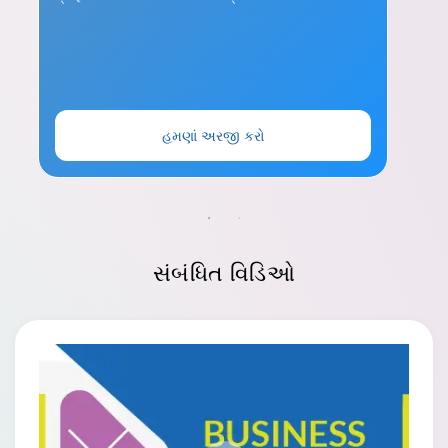
હમણાં અરજી કરો
સંબંધિત
વિડિઓ