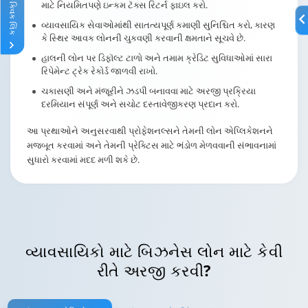
માટે નિયમિતપણે ઇન્કમ ટૅક્સ રિટર્ન ફાઇલ કરો.
ક્વિક લિંક
વ્યાવસાયિક સેવાઓમાંથી સાતત્યપૂર્ણ કમાણી સુનિશ્ચિત કરો, કારણ
કે સ્થિર આવક લોનની ચુકવણી કરવાની ક્ષમતાને સૂચવે છે.
હાલની લોન પર ડિફૉલ્ટ ટાળો અને તમામ ક્રેડિટ સુવિધાઓમાં સારા
રિપેમેન્ટ ટ્રેક રેકોર્ડ જાળવી રાખો.
ચકાસણી અને મંજૂરીને ઝડપી બનાવવા માટે અરજી પ્રક્રિયા
દરમિયાન સંપૂર્ણ અને સચોટ દસ્તાવેજીકરણ પ્રદાન કરો.
આ પ્રથાઓને અનુસરવાથી પ્રોફેશનલ્સને તેમની લોન એપ્લિકેશનને
મજબૂત કરવામાં અને તેમની પ્રેક્ટિસ માટે ભંડોળ મેળવવાની સંભાવનામાં
સુધારો કરવામાં મદદ મળી શકે છે.
વ્યાવસાયિકો માટે બિઝનેસ
લોન માટે કેવી
રીતે અરજી કરવી?