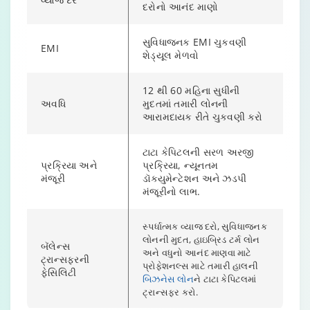
દરોનો આનંદ માણો
સુવિધાજનક EMI ચુકવણી
EMI
શેડ્યૂલ મેળવો
12 થી 60 મહિના સુધીની
અવધિ
મુદતમાં તમારી લોનની
આરામદાયક રીતે ચુકવણી કરો
ટાટા કેપિટલની સરળ અરજી
પ્રક્રિયા અને
પ્રક્રિયા, ન્યૂનતમ
મંજૂરી
ડૉક્યુમેન્ટેશન અને ઝડપી
મંજૂરીનો લાભ.
સ્પર્ધાત્મક વ્યાજ દરો, સુવિધાજનક
લોનની મુદત, હાઇબ્રિડ ટર્મ લોન
બૅલેન્સ
અને વધુનો આનંદ માણવા માટે
ટ્રાન્સફરની
પ્રોફેશનલ્સ માટે તમારી હાલની
ફેસિલિટી
બિઝનેસ લોન
ને ટાટા કેપિટલમાં
ટ્રાન્સફર કરો.