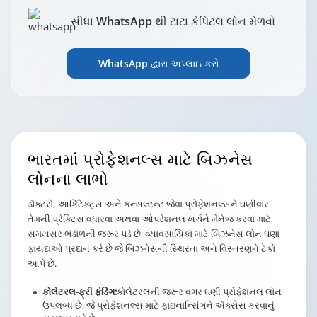
સીધા WhatsApp થી ટાટા કેપિટલ લોન મેળવો
WhatsApp દ્વારા અપ્લાઇ કરો
ભારતમાં પ્રોફેશનલ્સ
માટે બિઝનેસ
લોનના લાભો
ડૉક્ટરો, આર્કિટેક્ટ્સ અને કન્સલ્ટન્ટ જેવા પ્રોફેશનલ્સને ઘણીવાર
તેમની પ્રેક્ટિસ વધારવા અથવા ઓપરેશનલ ખર્ચને મેનેજ કરવા માટે
સમયસર ભંડોળની જરૂર પડે છે. વ્યાવસાયિકો માટે બિઝનેસ લોન ઘણા
ફાયદાઓ પ્રદાન કરે છે જે બિઝનેસની સ્થિરતા અને વિસ્તરણને ટેકો
આપે છે.
કોલેટરલ-ફ્રી ફંડિંગ:
કોલેટરલની જરૂર વગર ઘણી પ્રોફેશનલ લોન
ઉપલબ્ધ છે, જે પ્રોફેશનલ્સ માટે ફાઇનાન્સિંગને ઍક્સેસ કરવાનું