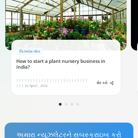
બિઝનેસ લોન
How to start a plant nursery business in
India?
| | | | | | | | | | | | | | | | | | | | | | | | | |
શેર કરો
| | | 30 જુલાઈ, ,2026
અમારા
ન્યૂઝલેટર
ને સબસ્ક્રાઇબ કરો