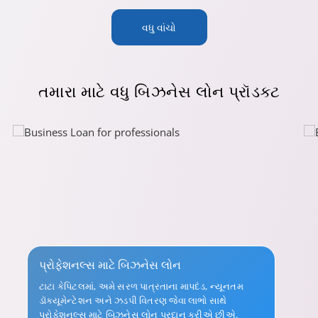
વધુ વાંચો
તમારા
માટે વધુ બિઝનેસ લોન પ્રૉડક્ટ
પ્રોફેશનલ્સ માટે બિઝનેસ લોન
ટાટા કેપિટલમાં, અમે સરળ પાત્રતાના માપદંડ, ન્યૂનતમ
ડૉક્યૂમેન્ટેશન અને ઝડપી વિતરણ જેવા લાભો સાથે
પ્રોફેશનલ્સ માટે બિઝનેસ લોન પ્રદાન કરીએ છીએ.