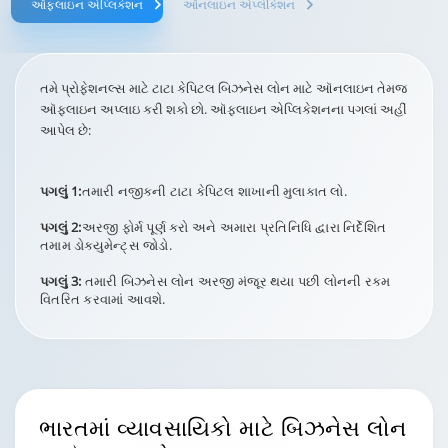
ઑફલાઇન એપ્લિકેશન
ઑનલાઇન એપ્લીકેશન
તમે પ્રોફેશનલ્સ માટે ટાટા કેપિટલ બિઝનેસ લોન માટે ઑનલાઇન તેમજ
ઑફલાઇન અપ્લાઇ કરી શકો છો. ઑફલાઇન એપ્લિકેશનના પગલાં અહીં
આપેલ છે:
પગલું 1:
તમારી નજીકની ટાટા કેપિટલ શાખાની મુલાકાત લો.
પગલું 2:
અરજી ફોર્મ પૂર્ણ કરો અને અમારા પ્રતિનિધિ દ્વારા નિર્દેશિત
તમામ ડોક્યુમેન્ટ્સ જોડો.
પગલું 3:
તમારી બિઝનેસ લોન અરજી મંજૂર થયા પછી લોનની રકમ
વિતરિત કરવામાં આવશે.
ભારતમાં વ્યાવસાયિકો માટે
બિઝનેસ લોન