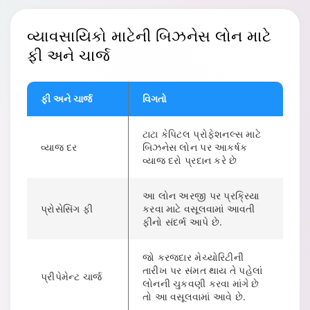
વ્યાવસાયિકો માટેની
બિઝનેસ લોન
માટે
ફી અને ચાર્જ
ફી અને ચાર્જ
વિગતો
ટાટા કેપિટલ પ્રોફેશનલ્સ માટે
વ્યાજ દર
બિઝનેસ લોન પર આકર્ષક
વ્યાજ દરો પ્રદાન કરે છે
આ લોન અરજી પર પ્રક્રિયા
પ્રોસેસિંગ ફી
કરવા માટે વસૂલવામાં આવતી
ફીનો સંદર્ભ આપે છે.
જો કરજદાર મેચ્યોરિટીની
તારીખ પર સંમત થાય તે પહેલાં
પ્રીપેમેન્ટ ચાર્જ
લોનની ચુકવણી કરવા માંગે છે
તો આ વસૂલવામાં આવે છે.