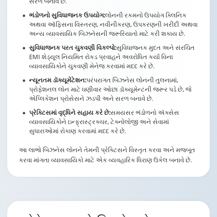
સરળ બનાવે છે.
ભંડોળનો સુવિધાજનક ઉપયોગ:
લોનની રકમનો ઉપયોગ ક્લિનિક
અથવા ઑફિસના વિસ્તરણ, નવીનીકરણ, ઉપકરણની ખરીદી અથવા
અન્ય વ્યાવસાયિક બિઝનેસની જરૂરિયાતો માટે કરી શકાય છે.
સુવિધાજનક પરત ચુકવણી વિકલ્પો:
સુવિધાજનક મુદત અને સંરચિત
EMI શેડ્યૂલ નિયમિત રોકડ પ્રવાહને અવરોધિત કર્યા વિના
વ્યાવસાયિકોને ચુકવણી મેનેજ કરવામાં મદદ કરે છે.
ન્યૂનતમ ડૉક્યૂમેંટેશન:
પરંપરાગત બિઝનેસ લોનની તુલનામાં,
પ્રોફેશનલ લોન માટે ઘણીવાર ઓછા ડૉક્યૂમેન્ટની જરૂર પડે છે, જે
એપ્લિકેશન પ્રોસેસને ઝડપી અને સરળ બનાવે છે.
પ્રેક્ટિસમાં વૃદ્ધિને સહાય કરે છે:
સમયસર ભંડોળનો ઍક્સેસ
વ્યાવસાયિકોને ઇન્ફ્રાસ્ટ્રક્ચર, ટેક્નોલોજી અને સેવામાં
સુધારાઓમાં રોકાણ કરવામાં મદદ કરે છે.
આ લાભો બિઝનેસ લોનને તેમની પ્રેક્ટિસને વિસ્તૃત કરવા અને મજબૂત
કરવા માંગતા વ્યાવસાયિકો માટે એક વ્યવહારિક ધિરાણ ઉકેલ બનાવે છે.