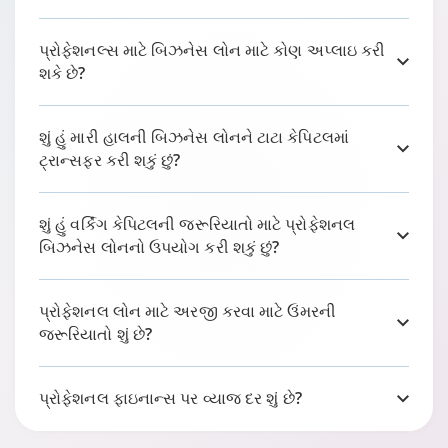
પ્રોફેશનલ્સ માટે બિઝનેસ લોન માટે કોણ અપ્લાઇ કરી
શકે છે?
શું હું મારી હાલની બિઝનેસ લોનને ટાટા કેપિટલમાં
ટ્રાન્સફર કરી શકું છું?
શું હું વર્કિંગ કેપિટલની જરૂરિયાતો માટે પ્રોફેશનલ
બિઝનેસ લોનનો ઉપયોગ કરી શકું છું?
પ્રોફેશનલ લોન માટે અરજી કરવા માટે ઉંમરની
જરૂરિયાતો શું છે?
પ્રોફેશનલ ફાઇનાન્સ પર વ્યાજ દર શું છે?