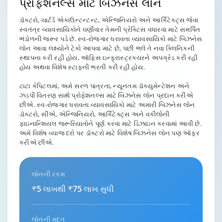
પ્રોફેશનલ્સ
માટે બિઝનેસ લોન
ડૉક્ટરો, ચાર્ટર્ડ એકાઉન્ટન્ટન્ટ, એન્જિનિયરો અને આર્કિટેક્ટ્સ જેવા
સ્વતંત્ર વ્યાવસાયિકોને ઘણીવાર તેમની પ્રેક્ટિસ વધારવા માટે સમર્પિત
ભંડોળની જરૂર પડે છે. સ્વ-રોજગાર ધરાવતા વ્યાવસાયિકો માટે બિઝનેસ
લોન આવા લક્ષ્યોને ટેકો આપવા માટે છે, પછી ભલે તે નવા ક્લિનિકની
સ્થાપના કરી રહી હોય, ઑફિસ ઇન્ફ્રાસ્ટ્રક્ચરને અપગ્રેડ કરી રહી
હોય અથવા વિશેષ સ્ટાફની ભરતી કરી રહી હોય.
ટાટા કેપિટલમાં, અમે સરળ પાત્રતા, ન્યૂનતમ ડૉક્યુમેન્ટેશન અને
ઝડપી વિતરણ સાથે પ્રોફેશનલ્સ માટે બિઝનેસ લોન પ્રદાન કરીએ
છીએ. સ્વ-રોજગાર ધરાવતા વ્યાવસાયિકો માટે અમારી બિઝનેસ લોન
ડૉક્ટરો, સીએ, એન્જિનિયરો, આર્કિટેક્ટ્સ અને વકીલોની
ફાઇનાન્શિયલ જરૂરિયાતોને પૂર્ણ કરવા માટે ડિઝાઇન કરવામાં આવી છે.
અમે વિશેષ વ્યાજ દરો પર ડૉક્ટરો માટે વિશેષ બિઝનેસ લોન પણ ઑફર
કરીએ છીએ.
લોનની રકમ
₹5 લાખથી ₹75 લાખ સુધી
લોનની મુદત