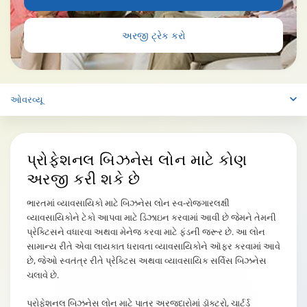
અરજી ટ્રેક કરો
ઓવરવ્યૂ
પ્રોફેશનલ
બિઝનેસ લોન
માટે કોણ
અરજી કરી શકે છે
ભારતમાં વ્યાવસાયિકો માટે બિઝનેસ લોન સ્વ-રોજગારલક્ષી
વ્યાવસાયિકોને ટેકો આપવા માટે ડિઝાઇન કરવામાં આવી છે જેમને તેમની
પ્રેક્ટિસને વધારવા અથવા મેનેજ કરવા માટે ફંડની જરૂર છે. આ લોન
સામાન્ય રીતે એવા લાયકાત ધરાવતા વ્યાવસાયિકોને ઑફર કરવામાં આવે
છે, જેઓ સ્વતંત્ર રીતે પ્રેક્ટિસ અથવા વ્યાવસાયિક સર્વિસ બિઝનેસ
ચલાવે છે.
પ્રોફેશનલ બિઝનેસ લોન માટે પાત્ર અરજદારોમાં ડૉક્ટરો, ચાર્ટર્ડ