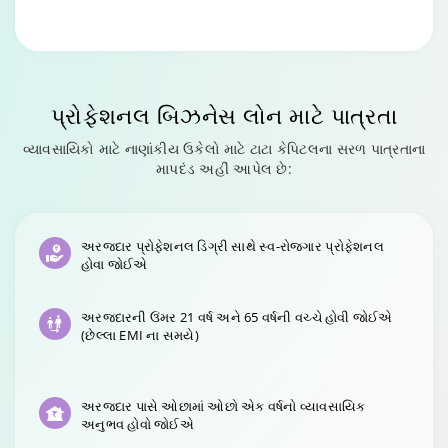
Changing language may refresh or navigate to another page
Enable captions/subtitles from player controls when availab
Enable captions/subtitles from player controls when availab
Enable captions/subtitles from player controls when availab
પ્રોફેશનલ
બિઝનેસ લોન
માટે પાત્રતા
વ્યાવસાયિકો માટે નાણાંકીય ઉકેલો માટે ટાટા કેપિટલના સરળ પાત્રતાના
માપદંડ અહીં આપેલ છે:
અરજદાર પ્રોફેશનલ ડિગ્રી સાથે સ્વ-રોજગાર પ્રોફેશનલ
હોવા જોઈએ
અરજદારની ઉંમર 21 વર્ષ અને 65 વર્ષની વચ્ચે હોવી જોઈએ
(છેલ્લા EMI ના સમયે)
અરજદાર પાસે ઓછામાં ઓછો એક વર્ષનો વ્યાવસાયિક
અનુભવ હોવો જોઈએ