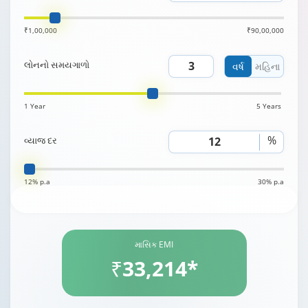
₹1,00,000
₹90,00,000
લોનનો સમયગાળો
વર્ષ
મહિના
1 Year
5 Years
%
વ્યાજ દર
12% p.a
30% p.a
માસિક EMI
₹33,214*