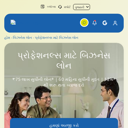
બ્લૉગ્સ
સપોર્ટ
હોમ
બિઝનેસ લોન
પ્રોફેશનલ્સ માટે બિઝનેસ લોન
બિઝનેસ લોન પ્રોફેશનલ્સ
પ્રોફેશનલ્સ
માટે બિઝનેસ
લોન
₹75 લાખ સુધીની લોન* | 60 મહિના સુધીની મુદત | 12%*
થી શરૂ થતા વ્યાજ દરો
હમણાં અરજી કરો