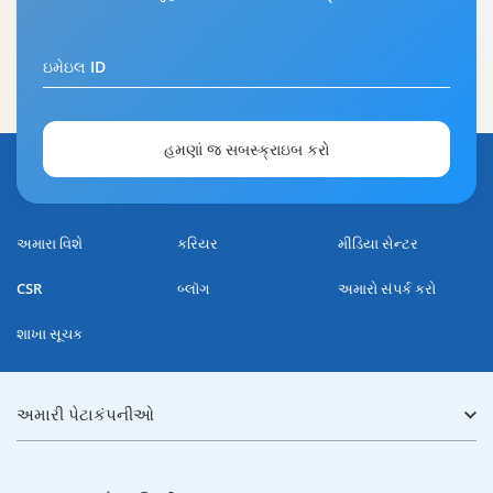
ઇમેઇલ ID
હમણાં જ સબસ્ક્રાઇબ કરો
અમારા વિશે
કરિયર
મીડિયા સેન્ટર
CSR
બ્લૉગ
અમારો સંપર્ક કરો
શાખા સૂચક
અમારી પેટાકંપનીઓ