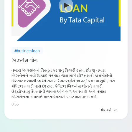
#businessloan
બિઝનેસ લોન
તમારા વ્યવસાયને વિસ્તૃત કરવાનું વિચારી રહ્યા છો? શું તમારા
બિઝનેસને નવી ઊંચાઈ પર લઈ જવા માંગો છો? તમારી કામગીરીનો
વિસ્તાર કરવાથી લઈને તમારા ઉપકરણોને અપગ્રેડ કરવા સુધી, ટાટા
કેપિટલ તમારી પાસે છે! ટાટા કેપિટલ બિઝનેસ લોનને તમારી
ઉદ્યોગસાહસિકતાની ભાવનાઓને બળ આપવા દો અને તમારા
બિઝનેસના સપનાને વાસ્તવિકતામાં બદલવામાં મદદ કરો!
0:55
શેર કરો