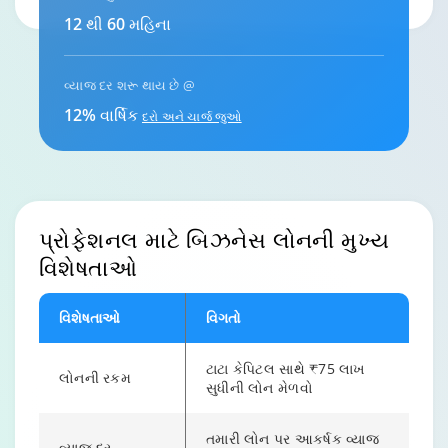
12 થી 60 મહિના
વ્યાજ દર શરૂ થાય છે @
12% વાર્ષિક
દરો અને ચાર્જ જુઓ
પ્રોફેશનલ માટે
બિઝનેસ લોનની મુખ્ય
વિશેષતાઓ
વિશેષતાઓ
વિગતો
ટાટા કેપિટલ સાથે ₹75 લાખ
લોનની રકમ
સુધીની લોન મેળવો
તમારી લોન પર આકર્ષક વ્યાજ
વ્યાજ દર