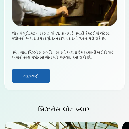
જો તમે પ્રોડક્ટ વ્યવસાયમાં છો, તો તમારે તમારી ફેક્ટરીમાં લેટેસ્ટ
મશીનરી અથવા ઉપકરણો ઇન્સ્ટૉલ કરવાની જરૂર પડી શકે છે.
તમે તમારા બિઝનેસ સંબંધિત સાધનો અથવા ઉપકરણોની ખરીદી માટે
અમારી સાથે મશીનરી લોન માટે અપ્લાઇ કરી શકો છો.
વધુ જાણો
બિઝનેસ લોન
બ્લૉગ