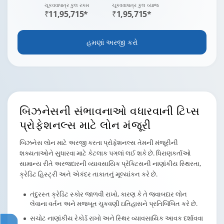
ચૂકવવાપાત્ર કુલ રકમ
ચૂકવવાપાત્ર કુલ વ્યાજ
₹11,95,715*
₹1,95,715*
હમણાં અરજી કરો
બિઝનેસની સંભાવનાઓ વધારવાની ટિપ્સ
પ્રોફેશનલ્સ માટે લોન મંજૂરી
બિઝનેસ લોન માટે અરજી કરતા પ્રોફેશનલ્સ તેમની મંજૂરીની
શક્યતાઓને સુધારવા માટે કેટલાક પગલાં લઈ શકે છે. ધિરાણકર્તાઓ
સામાન્ય રીતે અરજદારની વ્યાવસાયિક પ્રેક્ટિસની નાણાંકીય સ્થિરતા,
ક્રેડિટ હિસ્ટ્રી અને એકંદર તાકાતનું મૂલ્યાંકન કરે છે.
તંદુરસ્ત ક્રેડિટ સ્કોર જાળવી રાખો, કારણ કે તે જવાબદાર લોન
લેવાના વર્તન અને મજબૂત ચુકવણી ઇતિહાસને પ્રતિબિંબિત કરે છે.
સચોટ નાણાંકીય રેકોર્ડ રાખો અને સ્થિર વ્યાવસાયિક આવક દર્શાવવા