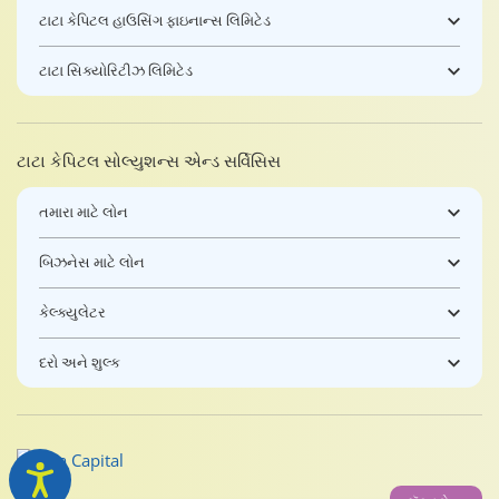
ટાટા કેપિટલ હાઉસિંગ ફાઇનાન્સ લિમિટેડ
ટાટા સિક્યોરિટીઝ લિમિટેડ
ટાટા કેપિટલ સોલ્યુશન્સ એન્ડ સર્વિસિસ
તમારા માટે લોન
બિઝનેસ માટે લોન
કેલ્ક્યુલેટર
દરો અને શુલ્ક