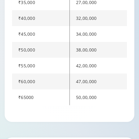
₹35,000
27,00,000
₹40,000
32,00,000
₹45,000
34,00,000
₹50,000
38,00,000
₹55,000
42,00,000
₹60,000
47,00,000
₹65000
50,00,000
Changing language may refresh or navigate to another page.
Enable captions/subtitles from player controls when availabl
Enable captions/subtitles from player controls when availabl
Enable captions/subtitles from player controls when availabl