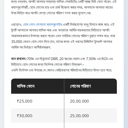
জন্য ধন্যবাদ, আপনি আপনার সম্ভাব্য মাসিক পেআউটের একটি স্বচ্ছ ভিউ পেতে পারেন. এই
ক্যালকুলেটরটি, হোম লোনের হার এবং চার্জ বিবেচনা করার সময়, আপনাকে আপনার আয়ের
উপর ভিত্তি করে আপনি যোগ্য লোনের পরিমাণ গণনা করার সুযোগ দেয়.
এছাড়াও,
হোম লোন যোগ্যতা ক্যালকুলেটার
একটি নির্ভরযোগ্য বন্ধু হিসাবে কাজ করে. এই
টুলটি আপনাকে আপনার মাসিক আয় এবং অন্যান্য আর্থিক দায়বদ্ধতার ভিত্তিতে আপনি
আরামদায়কভাবে উপলব্ধ করতে পারেন এমন সর্বাধিক লোনের পরিমাণ বুঝতে সক্ষম করে. যারা
35,000 বেতনে হোম লোন নিতে চান, তাদের জন্য এই ধরনের ডিজিটাল টুলগুলি আপনার
আর্থিক পথ নির্ধারণে আশীর্বাদস্বরূপ.
মনে রাখবেন:-
70% এর স্ট্যান্ডার্ড DBR, 20 বছরের মেয়াদ এবং 7.50% এর ROI-এর
ভিত্তিতে হোম লোনের জন্য নির্দেশক লোনের পরিমাণ নিম্নরূপ –
এগুলি নির্দেশক এবং উপরের যে কোনও ভেরিয়েবলের পরিবর্তনের ভিত্তিতে ভিন্ন হতে পারে.
মাসিক বেতন
লোনের পরিমাণ
₹25,000
20,00,000
₹30,000
25,00,000