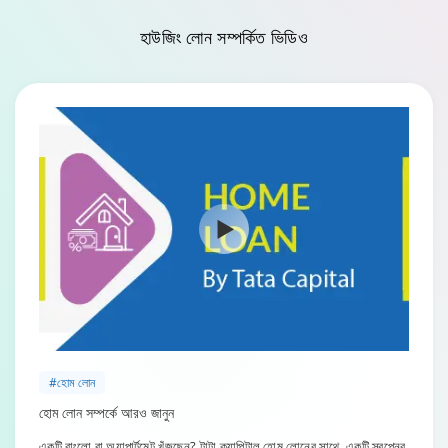
হাউজিং লোন সম্পর্কিত
ভিডিও
#হোম লোন
হোম লোন সম্পর্কে আরও জানুন
একটি বাংলো বা অ্যাপার্টমেন্ট খুঁজছেন? টাটা ক্যাপিটাল হোম লোনের সাথে, একটি স্বপ্নের