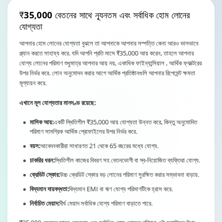
₹35,000 বেতনের সাথে
ন্যূনতম এবং সর্বাধিক হোম লোনের
যোগ্যতা
আপনার হোম লোনের যোগ্যতা বুঝলে তা আপনাকে আপনার সম্পত্তি কেনা আরও ভালভাবে
প্ল্যান করতে সাহায্য করে. যদি আপনি প্রতি মাসে ₹35,000 আয় করেন, তাহলে আপনার
যোগ্য লোনের পরিমাণ শুধুমাত্র আপনার আয় নয়, একাধিক ফাইন্যান্সিয়াল , আর্থিক ফ্যাক্টরের
উপর নির্ভর করে. লোন অনুমোদন করার আগে আর্থিক প্রতিষ্ঠানগুলি আপনার রিপেমেন্ট ক্ষমতা
মূল্যায়ন করে.
এখানে মূল যোগ্যতার মানদণ্ড রয়েছে:
মাসিক আয়:
একটি স্থিতিশীল ₹35,000 আয় যোগ্যতা উন্নত করে, কিন্তু অনুমোদিত
পরিমাণ সামগ্রিক আর্থিক প্রোফাইলের উপর নির্ভর করে.
বয়স:
আবেদনকারীরা সাধারণত 21 থেকে 65 বছরের মধ্যে যোগ্য.
চাকরির ধরন:
স্থিতিশীল কাজের বিবরণ সহ বেতনভোগী বা স্ব-নিয়োজিত ব্যক্তিরা যোগ্য.
ক্রেডিট স্কোর:
উচ্চ ক্রেডিট স্কোর বড় লোনের পরিমাণ সুরক্ষিত করার সম্ভাবনা বাড়ায়.
বিদ্যমান দায়বদ্ধতা:
বিদ্যমান EMI বা ঋণ যোগ্য পরিমাণটিকে হ্রাস করে.
নির্বাচিত মেয়াদ:
দীর্ঘ মেয়াদ সর্বাধিক যোগ্য পরিমাণ বাড়াতে পারে.