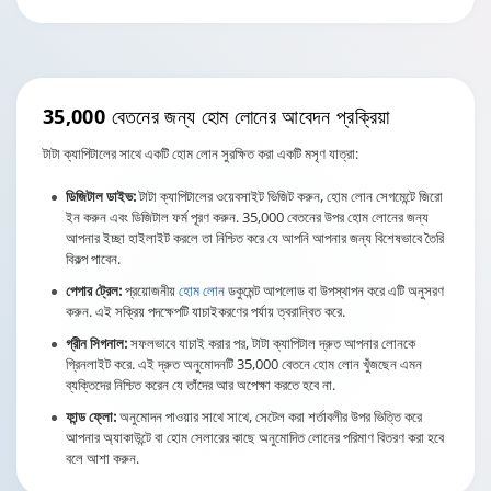
35,000 বেতনের জন্য
হোম লোনের আবেদন প্রক্রিয়া
টাটা ক্যাপিটালের সাথে একটি হোম লোন সুরক্ষিত করা একটি মসৃণ যাত্রা:
ডিজিটাল ডাইভ:
টাটা ক্যাপিটালের ওয়েবসাইট ভিজিট করুন, হোম লোন সেগমেন্টে জিরো
ইন করুন এবং ডিজিটাল ফর্ম পূরণ করুন. 35,000 বেতনের উপর হোম লোনের জন্য
আপনার ইচ্ছা হাইলাইট করলে তা নিশ্চিত করে যে আপনি আপনার জন্য বিশেষভাবে তৈরি
বিকল্প পাবেন.
পেপার ট্রেল:
প্রয়োজনীয়
হোম লোন
ডকুমেন্ট আপলোড বা উপস্থাপন করে এটি অনুসরণ
করুন. এই সক্রিয় পদক্ষেপটি যাচাইকরণের পর্যায় ত্বরান্বিত করে.
গ্রীন সিগনাল:
সফলভাবে যাচাই করার পর, টাটা ক্যাপিটাল দ্রুত আপনার লোনকে
গ্রিনলাইট করে. এই দ্রুত অনুমোদনটি 35,000 বেতনে হোম লোন খুঁজছেন এমন
ব্যক্তিদের নিশ্চিত করেন যে তাঁদের আর অপেক্ষা করতে হবে না.
ফান্ড ফ্লো:
অনুমোদন পাওয়ার সাথে সাথে, সেটেল করা শর্তাবলীর উপর ভিত্তি করে
আপনার অ্যাকাউন্টে বা হোম সেলারের কাছে অনুমোদিত লোনের পরিমাণ বিতরণ করা হবে
বলে আশা করুন.