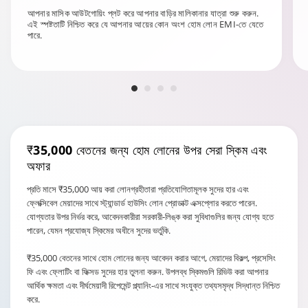
আপনার মাসিক আউটগোয়িং প্লট করে আপনার বাড়ির মালিকানার যাত্রা শুরু করুন.
এই স্পষ্টতাটি নিশ্চিত করে যে আপনার আয়ের কোন অংশ হোম লোন EMI-তে যেতে
পারে.
₹35,000 বেতনের জন্য হোম লোনের উপর সেরা স্কিম এবং
অফার
প্রতি মাসে ₹35,000 আয় করা লোনগ্রহীতারা প্রতিযোগিতামূলক সুদের হার এবং
ফ্লেক্সিবেল মেয়াদের সাথে স্ট্যান্ডার্ড হাউসিং লোন প্রোডাক্ট এক্সপ্লোর করতে পারেন.
যোগ্যতার উপর নির্ভর করে, আবেদনকারীরা সরকারী-লিঙ্ক করা সুবিধাগুলির জন্য যোগ্য হতে
পারেন, যেমন প্রযোজ্য স্কিমের অধীনে সুদের ভর্তুকি.
₹35,000 বেতনের সাথে হোম লোনের জন্য আবেদন করার আগে, মেয়াদের বিকল্প, প্রসেসিং
ফি এবং ফ্লোটিং বা ফিক্সড সুদের হার তুলনা করুন. উপলব্ধ স্কিমগুলি রিভিউ করা আপনার
আর্থিক ক্ষমতা এবং দীর্ঘমেয়াদী রিপেমেন্ট প্ল্যানিং-এর সাথে সংযুক্ত তথ্যসমৃদ্ধ সিদ্ধান্ত নিশ্চিত
করে.