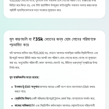
₹35,000 বেতনের সাথে, ন্যূনতম এবং সর্বাধিক হোম লোনের পরিমাণ এই ফ্যাক্টরের উপর
ভিত্তি করে ভিন্ন হয়, এবং টাটা ক্যাপিটাল উপযুক্ত ফাইন্যান্সিং সমাধান অফার করার জন্য
প্রতিটি অ্যাপ্লিকেশনকে যত্ন সহকারে মূল্যায়ন করে.
মূল কারণগুলি যা
₹35k বেতনের জন্য
হোম লোনের পরিমাণকে
প্রভাবিত করে
যদি আপনার মাসিক আয় ₹35,000 হয়, তাহলে আপনার সামগ্রিক আর্থিক স্থিতিশীলতা এবং
রিপেমেন্ট ক্ষমতা রিভিউ করার পরে আপনি কত পরিমাণ হোম লোনের জন্য যোগ্য তা মূল্যায়ন
করা হয়. অনুমোদিত পরিমাণটি কেবল আপনার বেতনই নয়, বিভিন্ন গুরুত্বপূর্ণ ফ্যাক্টরের উপর
নির্ভর করে.
মূল ফ্যাক্টরগুলির মধ্যে রয়েছে:
ইনকাম-টু-EMI অনুপাত:
আপনার আয়ের একটি অংশ যাতে ভালোভাবে EMI কভার
করতে পারে.
ক্রেডিটের বিবরণ:
একটি পরিষ্কার রিপেমেন্ট ট্র্যাক রেকর্ড উচ্চ যোগ্যতাকে সমর্থন করে.
কাজের অভিজ্ঞতা:
দীর্ঘ এবং স্থিতিশীল কর্মসংস্থান আপনার প্রোফাইলকে শক্তিশালী