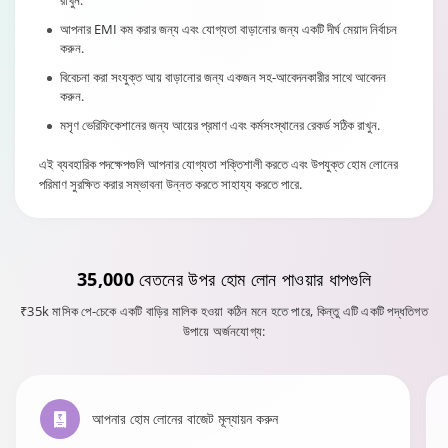
রাখুন.
আপনার EMI কম করার জন্য এবং যোগ্যতা বাড়ানোর জন্য একটি দীর্ঘ মেয়াদ নির্বাচন
করুন.
বিবেচনা করা সংযুক্ত আয় বাড়ানোর জন্য একজন সহ-আবেদনকারীর সাথে আবেদন
করুন.
মসৃণ ভেরিফিকেশানের জন্য আয়ের প্রমাণ এবং কর্মসংস্থানের রেকর্ড সঠিক রাখুন.
এই ব্যবহারিক পদক্ষেপগুলি আপনার যোগ্যতা শক্তিশালী করতে এবং উপযুক্ত হোম লোনের
পরিমাণ সুরক্ষিত করার সম্ভাবনা উন্নত করতে সাহায্য করতে পারে.
35,000 বেতনের উপর হোম লোন
পাওয়ার ধাপগুলি
₹35k মাসিক পে-চেকে একটি বাড়ির মালিক হওয়া কঠিন মনে হতে পারে, কিন্তু এটি একটি পদ্ধতিগত
উপায়ে অর্জনযোগ্য:
আপনার হোম লোনের বাজেট মূল্যায়ন করুন